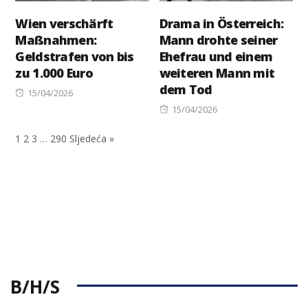
Wien verschärft
Drama in Österreich:
Maßnahmen:
Mann drohte seiner
Geldstrafen von bis
Ehefrau und einem
zu 1.000 Euro
weiteren Mann mit
dem Tod
Posted
15/04/2026
on
Posted
15/04/2026
on
1
2
3
…
290
Sljedeća »
B/H/S