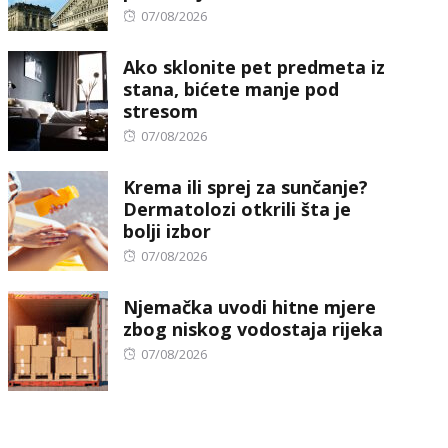
Posted
07/08/2026
on
Ako sklonite pet predmeta iz
stana, bićete manje pod
stresom
Posted
07/08/2026
on
Krema ili sprej za sunčanje?
Dermatolozi otkrili šta je
bolji izbor
Posted
07/08/2026
on
Njemačka uvodi hitne mjere
zbog niskog vodostaja rijeka
Posted
07/08/2026
on