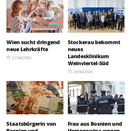
Wien sucht dringend
Stockerau bekommt
neue Lehrkräfte
neues
Landesklinikum
Posted
21/04/2026
Weinviertel-Süd
on
Posted
20/04/2026
on
Staatsbürgerin von
Frau aus Bosnien und
Bosnien und
Herzegowina wegen