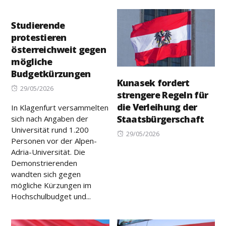
Studierende
protestieren
österreichweit gegen
mögliche
Budgetkürzungen
Kunasek fordert
Posted
29/05/2026
strengere Regeln für
on
die Verleihung der
In Klagenfurt versammelten
Staatsbürgerschaft
sich nach Angaben der
Universität rund 1.200
Posted
29/05/2026
Personen vor der Alpen-
on
Adria-Universität. Die
Demonstrierenden
wandten sich gegen
mögliche Kürzungen im
Hochschulbudget und...