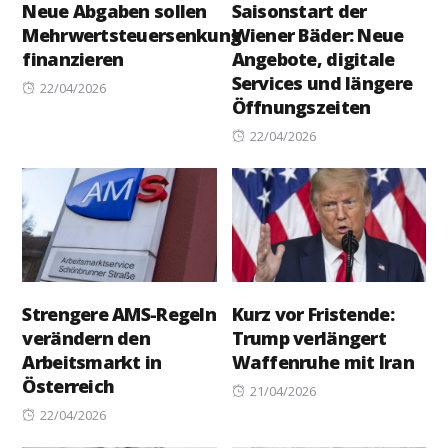
Neue Abgaben sollen
Saisonstart der
Mehrwertsteuersenkung
Wiener Bäder: Neue
finanzieren
Angebote, digitale
Services und längere
Posted
22/04/2026
Öffnungszeiten
on
Posted
22/04/2026
on
Strengere AMS-Regeln
Kurz vor Fristende:
verändern den
Trump verlängert
Arbeitsmarkt in
Waffenruhe mit Iran
Österreich
Posted
21/04/2026
Posted
on
22/04/2026
on