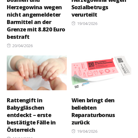
Herzegowina wegen
Sozialbetrugs
nicht angemeldeter
verurteilt
Barmittel an der
Posted
19/04/2026
Grenze mit 8.820 Euro
on
bestraft
Posted
20/04/2026
on
Rattengift in
Wien bringt den
Babygläschen
beliebten
entdeckt – erste
Reparaturbonus
bestätigte Fälle in
zurück
Österreich
Posted
19/04/2026