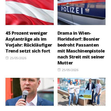
45 Prozent weniger
Drama in Wien-
Asylanträge als im
Floridsdorf: Bosnier
Vorjahr: Rückläufiger
bedroht Passanten
Trend setzt sich fort
mit Maschinenpistole
nach Streit mit seiner
Posted
25/05/2026
Mutter
on
Posted
25/05/2026
on