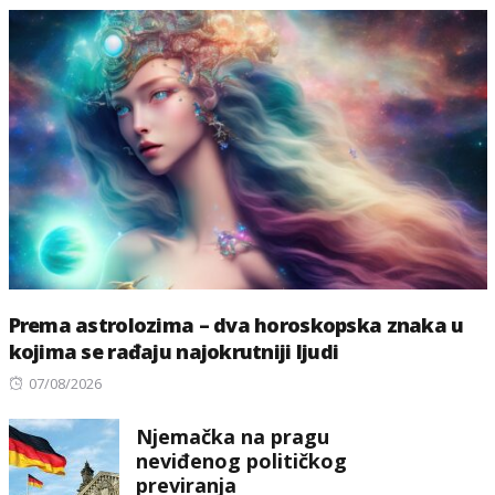
Prema astrolozima – dva horoskopska znaka u
kojima se rađaju najokrutniji ljudi
Posted
07/08/2026
on
Njemačka na pragu
neviđenog političkog
previranja