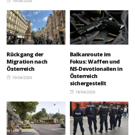
Posted
on
19/04/2026
on
Rückgang der
Balkanroute im
Migration nach
Fokus: Waffen und
Österreich
NS-Devotionalien in
Österreich
Posted
19/04/2026
sichergestellt
on
Posted
18/04/2026
on