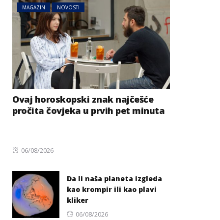
MAGAZIN
NOVOSTI
Ovaj horoskopski znak najčešće
pročita čovjeka u prvih pet minuta
Posted
06/08/2026
on
Da li naša planeta izgleda
kao krompir ili kao plavi
kliker
Posted
06/08/2026