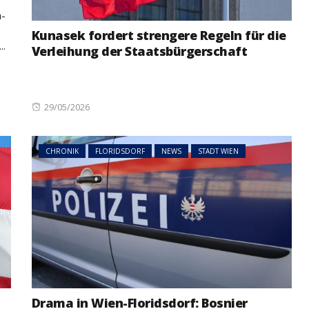
a-
NEWS
ÖSTERREICH
Kunasek fordert strengere Regeln für die
ger
..
Verleihung der Staatsbürgerschaft
im Vorjahr:
Studierende protestieren
nd setzt
österreichweit gegen
mögliche Budgetkürzungen
Posted
29/05/2026
on
CHRONIK
FLORIDSDORF
NEWS
STADT WIEN
Drama in Wien-Floridsdorf: Bosnier