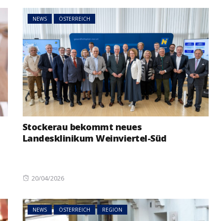
NEWS
ÖSTERREICH
Stockerau bekommt neues
Landesklinikum Weinviertel-Süd
Posted
20/04/2026
on
NEWS
ÖSTERREICH
REGION