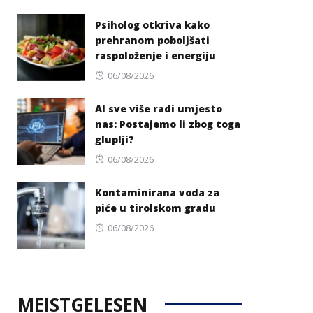
on
Psiholog otkriva kako
prehranom poboljšati
raspoloženje i energiju
Posted
06/08/2026
on
AI sve više radi umjesto
nas: Postajemo li zbog toga
gluplji?
Posted
06/08/2026
on
Kontaminirana voda za
piće u tirolskom gradu
Posted
06/08/2026
on
MEISTGELESEN