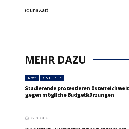
(dunav.at)
MEHR DAZU
NEWS
ÖSTERREICH
Studierende protestieren österreichwei
gegen mögliche Budgetkürzungen
Posted
29/05/2026
on