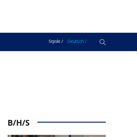
Srpski /
Deutsch /
B/H/S