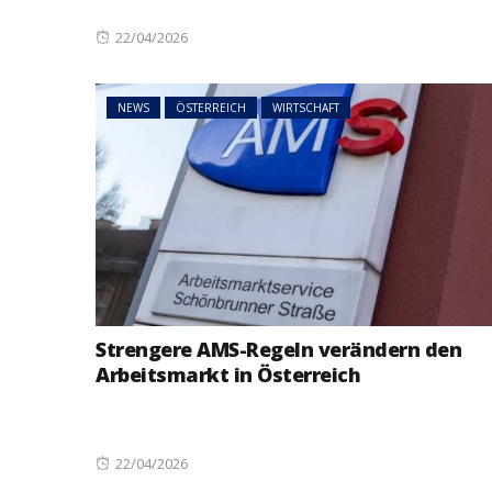
Posted
22/04/2026
on
NEWS
ÖSTERREICH
WIRTSCHAFT
Strengere AMS-Regeln verändern den
Arbeitsmarkt in Österreich
Posted
22/04/2026
on