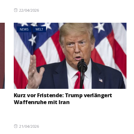
Posted
22/04/2026
on
NEWS
WELT
Kurz vor Fristende: Trump verlängert
Waffenruhe mit Iran
Posted
21/04/2026
on