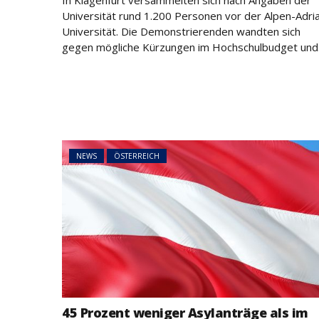
In Klagenfurt versammelten sich nach Angaben der
Universität rund 1.200 Personen vor der Alpen-Adri
NEWS
ÖSTERREICH
Universität. Die Demonstrierenden wandten sich
45 Prozent weni
gegen mögliche Kürzungen im Hochschulbudget und.
Asylanträge als 
Rückläufiger Tre
sich fort
NEWS
ÖSTERREICH
45 Prozent weniger Asylanträge als im