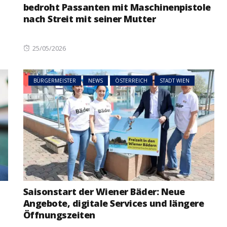
bedroht Passanten mit Maschinenpistole
nach Streit mit seiner Mutter
Posted
25/05/2026
on
BÜRGERMEISTER
NEWS
ÖSTERREICH
STADT WIEN
Saisonstart der Wiener Bäder: Neue
Angebote, digitale Services und längere
Öffnungszeiten