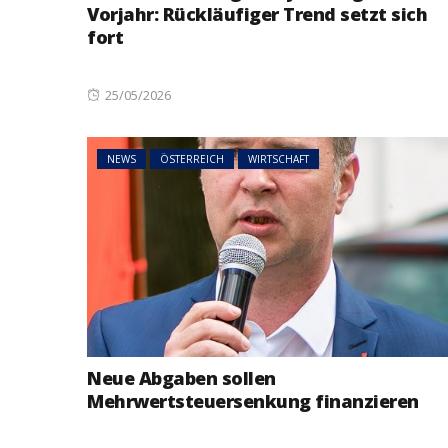
Vorjahr: Rückläufiger Trend setzt sich
fort
Posted
25/05/2026
on
NEWS
ÖSTERREICH
WIRTSCHAFT
Neue Abgaben sollen
Mehrwertsteuersenkung finanzieren