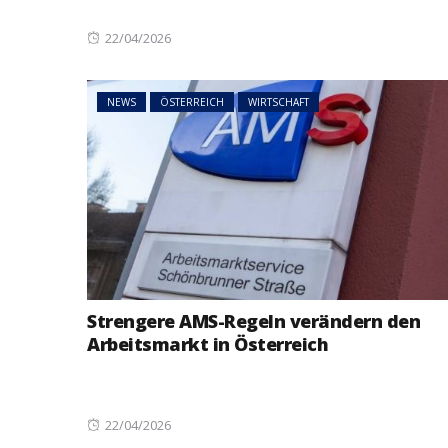
Posted
22/04/2026
on
NEWS
ÖSTERREICH
WIRTSCHAFT
Strengere AMS-Regeln verändern den
Arbeitsmarkt in Österreich
Posted
22/04/2026
on