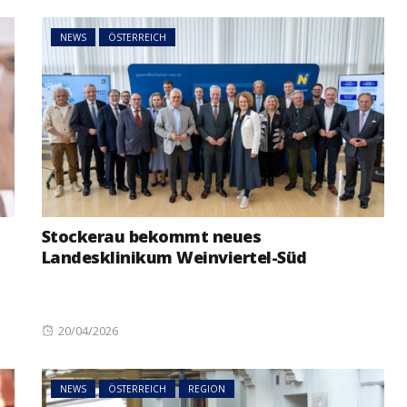
NEWS
ÖSTERREICH
Stockerau bekommt neues
Landesklinikum Weinviertel-Süd
Posted
20/04/2026
on
NEWS
ÖSTERREICH
REGION