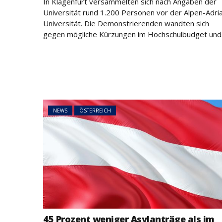
In Klagenfurt versammelten sich nach Angaben der
Universität rund 1.200 Personen vor der Alpen-Adri
Universität. Die Demonstrierenden wandten sich
gegen mögliche Kürzungen im Hochschulbudget und.
NEWS
ÖSTERREICH
45 Prozent weni
Asylanträge als 
Rückläufiger Tre
sich fort
NEWS
ÖSTERREICH
45 Prozent weniger Asylanträge als im