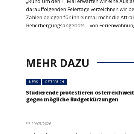
„Rund um den 1. Mai erwarten wir eine Ausla
darauffolgenden Feiertage verzeichnen wir be
Zahlen belegen für ihn einmal mehr die Attrak
Beherbergungsangebots – von Ferienwohnunge
MEHR DAZU
NEWS
ÖSTERREICH
Studierende protestieren österreichwei
gegen mögliche Budgetkürzungen
Posted
29/05/2026
on