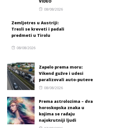
VIDEO
Posted
08/08/2026
on
Zemljotres u Austriji:
Tresli se kreveti i padali
predmeti u Tirolu
Posted
08/08/2026
on
Zapelo prema moru:
Vikend gužve i udesi
paralizovali auto-puteve
Posted
08/08/2026
on
Prema astrolozima – dva
horoskopska znaka u
kojima se rađaju
najokrutniji ljudi
Posted