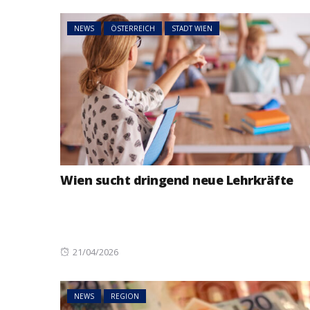
NEWS
ÖSTERREICH
STADT WIEN
Wien sucht dringend neue Lehrkräfte
Posted
21/04/2026
on
NEWS
REGION