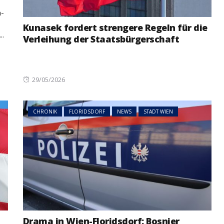
a-
Kunasek fordert strengere Regeln für die
..
Verleihung der Staatsbürgerschaft
NEWS
ÖSTERREICH
ger
Posted
29/05/2026
im Vorjahr:
Studierende protestieren
on
nd setzt
österreichweit gegen
mögliche Budgetkürzungen
CHRONIK
FLORIDSDORF
NEWS
STADT WIEN
Drama in Wien-Floridsdorf: Bosnier