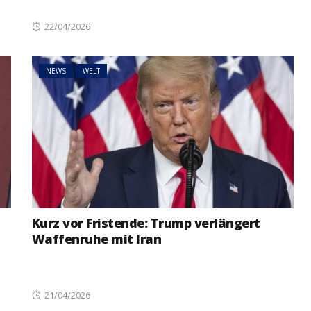
Posted
22/04/2026
on
NEWS
WELT
Kurz vor Fristende: Trump verlängert
Waffenruhe mit Iran
Posted
21/04/2026
on