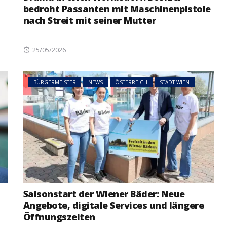
bedroht Passanten mit Maschinenpistole
nach Streit mit seiner Mutter
Posted
25/05/2026
on
BÜRGERMEISTER
NEWS
ÖSTERREICH
STADT WIEN
Saisonstart der Wiener Bäder: Neue
Angebote, digitale Services und längere
Öffnungszeiten