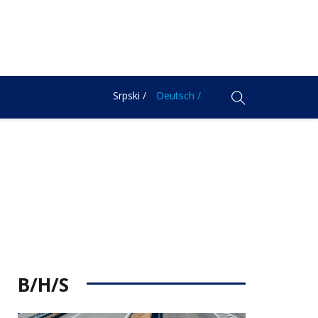
Srpski /
Deutsch /
B/H/S