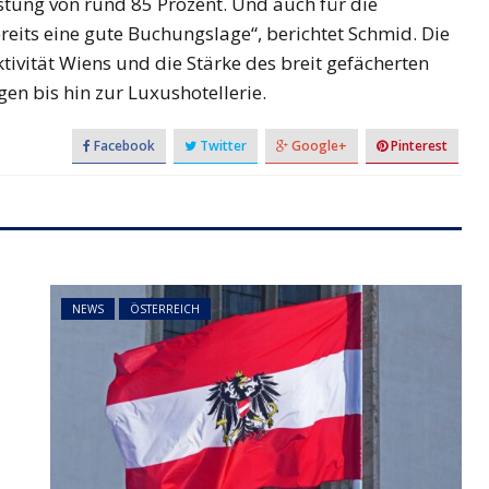
stung von rund 85 Prozent. Und auch für die
reits eine gute Buchungslage“, berichtet Schmid. Die
tivität Wiens und die Stärke des breit gefächerten
n bis hin zur Luxushotellerie.
Facebook
Twitter
Google+
Pinterest
NEWS
ÖSTERREICH
t