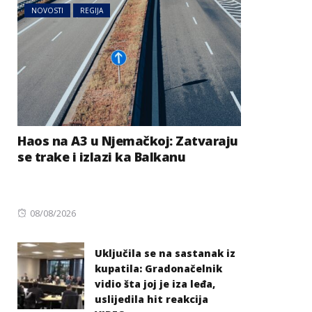
NOVOSTI
REGIJA
Haos na A3 u Njemačkoj: Zatvaraju
se trake i izlazi ka Balkanu
Posted
08/08/2026
on
Uključila se na sastanak iz
kupatila: Gradonačelnik
vidio šta joj je iza leđa,
uslijedila hit reakcija