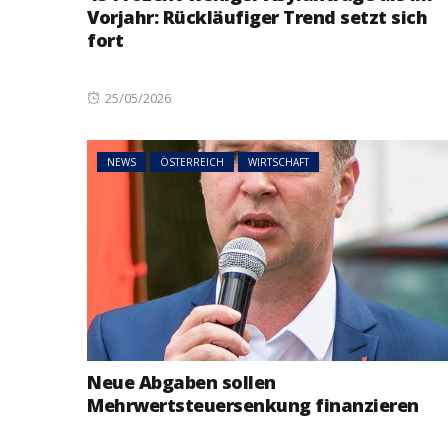
Vorjahr: Rückläufiger Trend setzt sich
fort
Posted
25/05/2026
on
NEWS
ÖSTERREICH
WIRTSCHAFT
Neue Abgaben sollen
Mehrwertsteuersenkung finanzieren