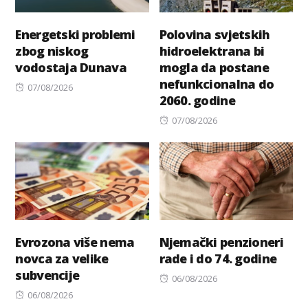
Energetski problemi
Polovina svjetskih
zbog niskog
hidroelektrana bi
vodostaja Dunava
mogla da postane
nefunkcionalna do
Posted
07/08/2026
2060. godine
on
Posted
07/08/2026
on
Evrozona više nema
Njemački penzioneri
novca za velike
rade i do 74. godine
subvencije
Posted
06/08/2026
Posted
on
06/08/2026