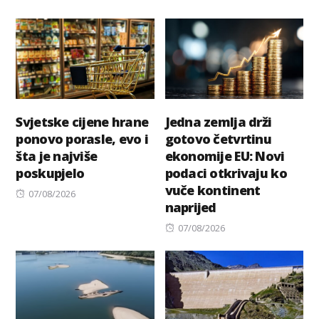
Svjetske cijene hrane
Jedna zemlja drži
ponovo porasle, evo i
gotovo četvrtinu
šta je najviše
ekonomije EU: Novi
poskupjelo
podaci otkrivaju ko
vuče kontinent
Posted
07/08/2026
naprijed
on
Posted
07/08/2026
on