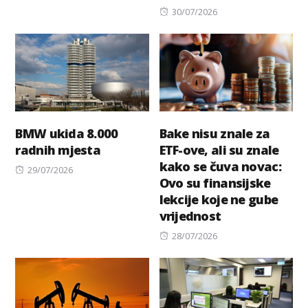
Posted
30/07/2026
on
BMW ukida 8.000
Bake nisu znale za
radnih mjesta
ETF-ove, ali su znale
kako se čuva novac:
Posted
29/07/2026
Ovo su finansijske
on
lekcije koje ne gube
vrijednost
Posted
28/07/2026
on