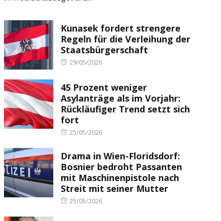
Kunasek fordert strengere
Regeln für die Verleihung der
Staatsbürgerschaft
Posted
29/05/2026
on
45 Prozent weniger
Asylanträge als im Vorjahr:
Rückläufiger Trend setzt sich
fort
Posted
25/05/2026
on
Drama in Wien-Floridsdorf:
Bosnier bedroht Passanten
mit Maschinenpistole nach
Streit mit seiner Mutter
Posted
25/05/2026
on