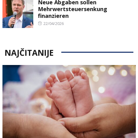
Neue Abgaben sollen
Mehrwertsteuersenkung
finanzieren
Posted
22/04/2026
on
NAJČITANIJE