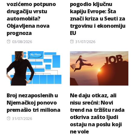
vozićemo potpuno
pogodio ključnu
drugačiju vrstu
kapiju Evrope: Šta
automobila?
znači kriza u Seuti za
Objavljena nova
trgovinu i ekonomiju
prognoza
EU
Posted
Posted
03/08/2026
31/07/2026
on
on
Broj nezaposlenih u
Ne daju otkaz, ali
Njemačkoj ponovo
nisu srećni: Novi
premašio tri miliona
trend na tržištu rada
otkriva zašto ljudi
Posted
31/07/2026
ostaju na poslu koji
on
ne vole