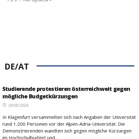
DE/AT
Studierende protestieren österreichweit gegen
mögliche Budgetkürzungen
Posted
29/05/2026
on
In Klagenfurt versammelten sich nach Angaben der Universität
rund 1.200 Personen vor der Alpen-Adria-Universität. Die
Demonstrierenden wandten sich gegen mögliche Kürzungen
im Hochschulbudget und...