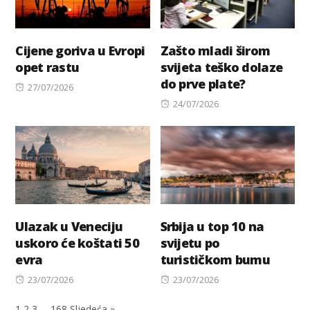
Cijene goriva u Evropi
Zašto mladi širom
opet rastu
svijeta teško dolaze
do prve plate?
Posted
27/07/2026
on
Posted
24/07/2026
on
Ulazak u Veneciju
Srbija u top 10 na
uskoro će koštati 50
svijetu po
evra
turističkom bumu
Posted
Posted
23/07/2026
23/07/2026
on
on
1
2
3
…
168
Sljedeća »