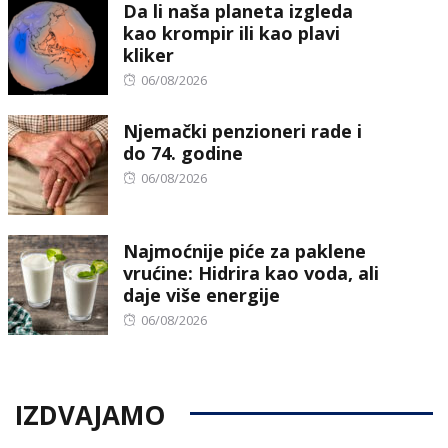
Da li naša planeta izgleda
kao krompir ili kao plavi
kliker
Posted
06/08/2026
on
Njemački penzioneri rade i
do 74. godine
Posted
06/08/2026
on
Najmoćnije piće za paklene
vrućine: Hidrira kao voda, ali
daje više energije
Posted
06/08/2026
on
IZDVAJAMO