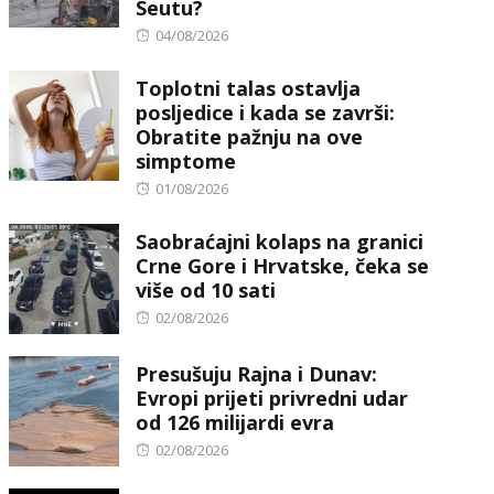
Seutu?
Posted
04/08/2026
on
Toplotni talas ostavlja
posljedice i kada se završi:
Obratite pažnju na ove
simptome
Posted
01/08/2026
on
Saobraćajni kolaps na granici
Crne Gore i Hrvatske, čeka se
više od 10 sati
Posted
02/08/2026
on
Presušuju Rajna i Dunav:
Evropi prijeti privredni udar
od 126 milijardi evra
Posted
02/08/2026
on