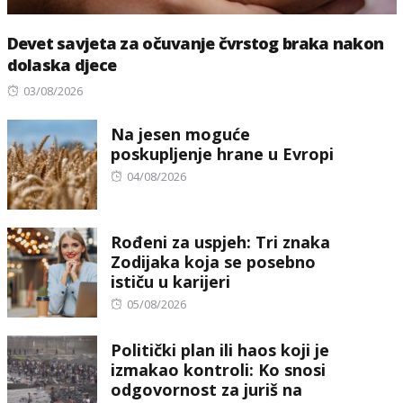
Devet savjeta za očuvanje čvrstog braka nakon
dolaska djece
Posted
03/08/2026
on
Na jesen moguće
poskupljenje hrane u Evropi
Posted
04/08/2026
on
Rođeni za uspjeh: Tri znaka
Zodijaka koja se posebno
ističu u karijeri
Posted
05/08/2026
on
Politički plan ili haos koji je
izmakao kontroli: Ko snosi
odgovornost za juriš na