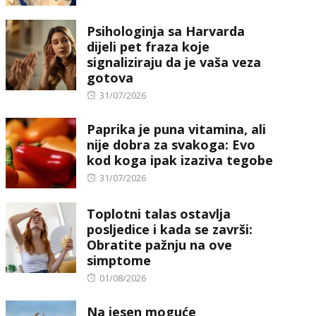
Psihologinja sa Harvarda
dijeli pet fraza koje
signaliziraju da je vaša veza
gotova
Posted
31/07/2026
on
Paprika je puna vitamina, ali
nije dobra za svakoga: Evo
kod koga ipak izaziva tegobe
Posted
31/07/2026
on
Toplotni talas ostavlja
posljedice i kada se završi:
Obratite pažnju na ove
simptome
Posted
01/08/2026
on
Na jesen moguće