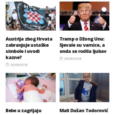
Austrija zbog Hrvata
Tramp o Džong Unu:
zabranjuje ustaške
Sjevale su varnice, a
simbole i uvodi
onda se rodila ljubav
kazne?
Posted
30/09/2018
Posted
on
30/09/2018
on
Bebe u zagrljaju
Mali Dušan Todorović