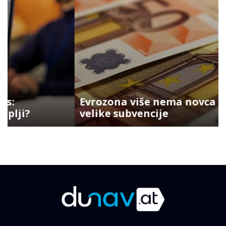
Evrozona više nema novca za
velike subvencije