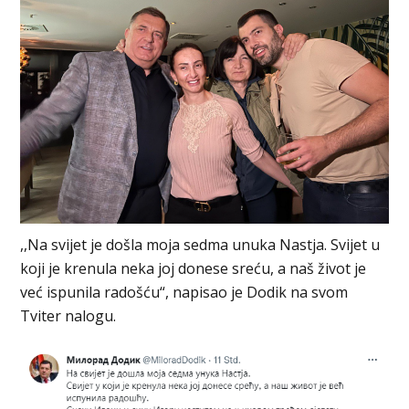
,,Na svijet je došla moja sedma unuka Nastja. Svijet u
koji je krenula neka joj donese sreću, a naš život je
već ispunila radošću“, napisao je Dodik na svom
Tviter nalogu.