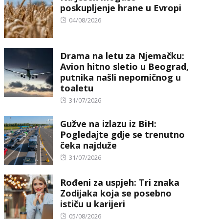
poskupljenje hrane u Evropi
Posted
04/08/2026
on
Drama na letu za Njemačku:
Avion hitno sletio u Beograd,
putnika našli nepomičnog u
toaletu
Posted
31/07/2026
on
Gužve na izlazu iz BiH:
Pogledajte gdje se trenutno
čeka najduže
Posted
31/07/2026
on
Rođeni za uspjeh: Tri znaka
Zodijaka koja se posebno
ističu u karijeri
Posted
05/08/2026