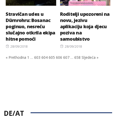
Stravičan udes u
Roditelji upozoreni na
Dürnrohru: Bosanac
novu, jezivu
poginuo, nesreću
aplikaciju koja djecu
slučajno otkrila ekipa
poziva na
hitne pomoći
samoubistvo
Posted
Posted
28/09/2018
28/09/2018
on
on
« Prethodna
1
…
603
604
605
606
607
…
658
Sljedeća »
DE/AT