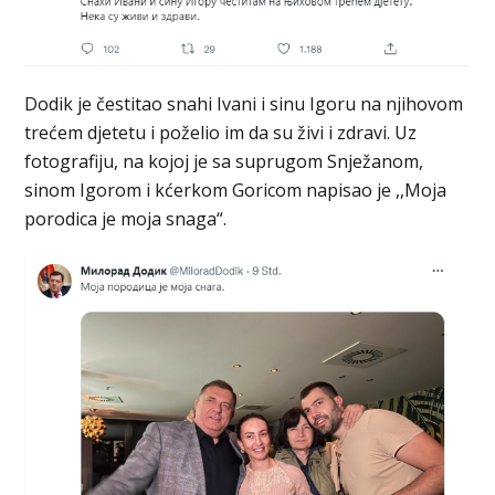
Dodik je čestitao snahi Ivani i sinu Igoru na njihovom
trećem djetetu i poželio im da su živi i zdravi. Uz
fotografiju, na kojoj je sa suprugom Snježanom,
sinom Igorom i kćerkom Goricom napisao je ,,Moja
porodica je moja snaga“.