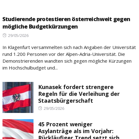
Studierende protestieren österreichweit gegen
mögliche Budgetkürzungen
Posted
29/05/2026
on
In Klagenfurt versammelten sich nach Angaben der Universität
rund 1.200 Personen vor der Alpen-Adria-Universität. Die
Demonstrierenden wandten sich gegen mögliche Kürzungen
im Hochschulbudget und...
Kunasek fordert strengere
Regeln für die Verleihung der
Staatsbürgerschaft
Posted
29/05/2026
on
45 Prozent weniger
Asylanträge als im Vorjahr:
Rückläufiger Trend setzt sich