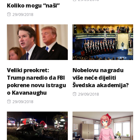
Koliko mogu “naši”
on
Posted
29/09/2018
on
Veliki preokret:
Nobelovu nagradu
Trump naredio da FBI
više neće dijeliti
pokrene novu istragu
Švedska akademija?
o Kavanaughu
Posted
29/09/2018
Posted
on
29/09/2018
on