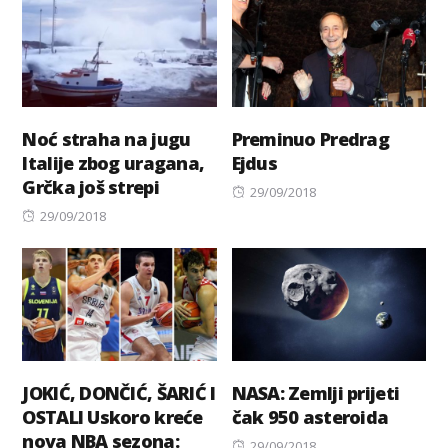
Noć straha na jugu
Preminuo Predrag
Italije zbog uragana,
Ejdus
Grčka još strepi
Posted
29/09/2018
Posted
on
29/09/2018
on
JOKIĆ, DONČIĆ, ŠARIĆ I
NASA: Zemlji prijeti
OSTALI Uskoro kreće
čak 950 asteroida
nova NBA sezona:
Posted
29/09/2018