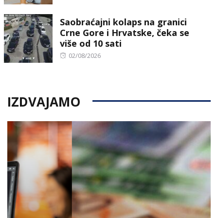
on
Saobraćajni kolaps na granici
Crne Gore i Hrvatske, čeka se
više od 10 sati
Posted
02/08/2026
on
IZDVAJAMO