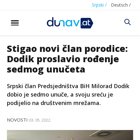
Srpski /
Deutsch /
Stigao novi član porodice:
Dodik proslavio rođenje
sedmog unučeta
Srpski član Predsjedništva BiH Milorad Dodik
dobio je sedmo unuče, a svoju sreću je
podijelio na društvenim mrežama.
NOVOSTI
03. 05. 2022.