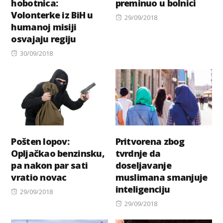
hobotnica:
preminuo u bolnici
Volonterke iz BiH u
Posted
29/09/2018
humanoj misiji
on
osvajaju regiju
Posted
30/09/2018
on
Pošten lopov:
Pritvorena zbog
Opljačkao benzinsku,
tvrdnje da
pa nakon par sati
doseljavanje
vratio novac
muslimana smanjuje
inteligenciju
Posted
29/09/2018
on
Posted
29/09/2018
on