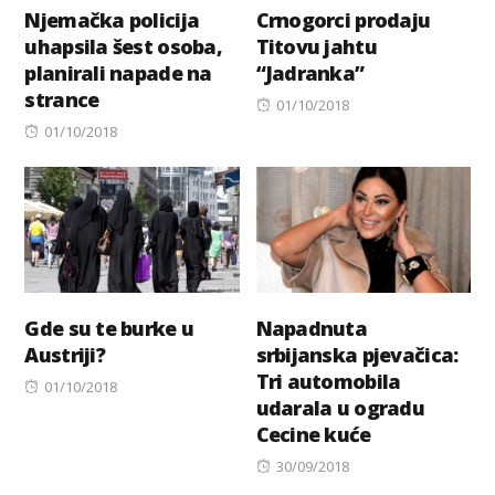
Njemačka policija
Crnogorci prodaju
uhapsila šest osoba,
Titovu jahtu
planirali napade na
“Jadranka”
strance
Posted
01/10/2018
Posted
on
01/10/2018
on
Gde su te burke u
Napadnuta
Austriji?
srbijanska pjevačica:
Tri automobila
Posted
01/10/2018
udarala u ogradu
on
Cecine kuće
Posted
30/09/2018
on