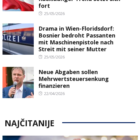
fort
Posted
25/05/2026
on
Drama in Wien-Floridsdorf:
Bosnier bedroht Passanten
mit Maschinenpistole nach
Streit mit seiner Mutter
Posted
25/05/2026
on
Neue Abgaben sollen
Mehrwertsteuersenkung
finanzieren
Posted
22/04/2026
on
NAJČITANIJE