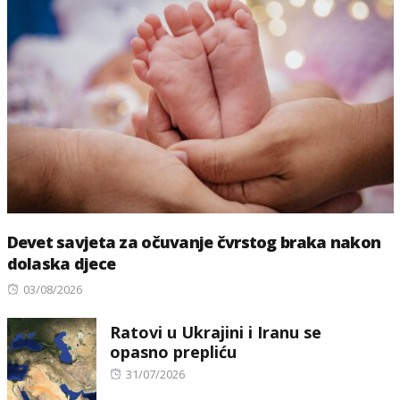
Devet savjeta za očuvanje čvrstog braka nakon
dolaska djece
Posted
03/08/2026
on
Ratovi u Ukrajini i Iranu se
opasno prepliću
Posted
31/07/2026
on