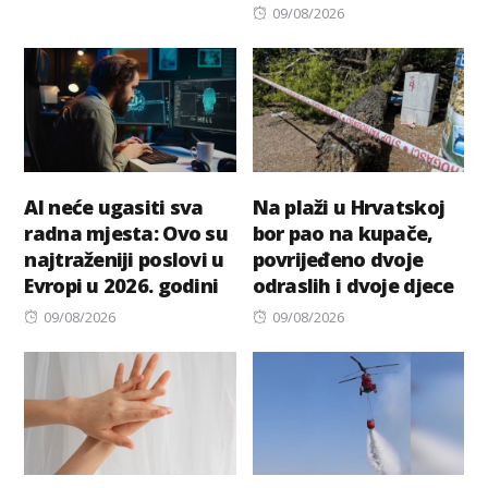
Posted
09/08/2026
on
AI neće ugasiti sva
Na plaži u Hrvatskoj
radna mjesta: Ovo su
bor pao na kupače,
najtraženiji poslovi u
povrijeđeno dvoje
Evropi u 2026. godini
odraslih i dvoje djece
Posted
Posted
09/08/2026
09/08/2026
on
on