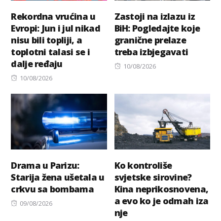
Rekordna vrućina u
Zastoji na izlazu iz
Evropi: Jun i jul nikad
BiH: Pogledajte koje
nisu bili topliji, a
granične prelaze
toplotni talasi se i
treba izbjegavati
dalje ređaju
Posted
10/08/2026
Posted
on
10/08/2026
on
Drama u Parizu:
Ko kontroliše
Starija žena ušetala u
svjetske sirovine?
crkvu sa bombama
Kina neprikosnovena,
a evo ko je odmah iza
Posted
09/08/2026
nje
on