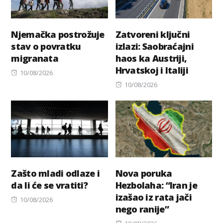
Njemačka postrožuje
Zatvoreni ključni
stav o povratku
izlazi: Saobraćajni
migranata
haos ka Austriji,
Hrvatskoj i Italiji
Posted
10/08/2026
on
Posted
10/08/2026
on
Zašto mladi odlaze i
Nova poruka
da li će se vratiti?
Hezbolaha: “Iran je
izašao iz rata jači
Posted
10/08/2026
nego ranije”
on
Posted