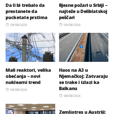
Da li bi trebalo da
Bjesne požari u Srbiji –
prestanete da
najteže u Deliblatskoj
pucketate prstima
peščari
Posted
Posted
09/08/2026
09/08/2026
on
on
Mali reaktori, velika
Haos na A3 u
obećanja – novi
Njemačkoj: Zatvaraju
nuklearni trend
se trake i izlazi ka
Balkanu
Posted
09/08/2026
on
Posted
08/08/2026
on
Zemljotres u Austriji: