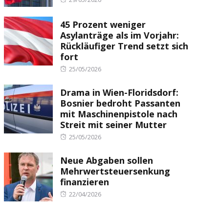
on
45 Prozent weniger
Asylanträge als im Vorjahr:
Rückläufiger Trend setzt sich
fort
Posted
25/05/2026
on
Drama in Wien-Floridsdorf:
Bosnier bedroht Passanten
mit Maschinenpistole nach
Streit mit seiner Mutter
Posted
25/05/2026
on
Neue Abgaben sollen
Mehrwertsteuersenkung
finanzieren
Posted
22/04/2026
on