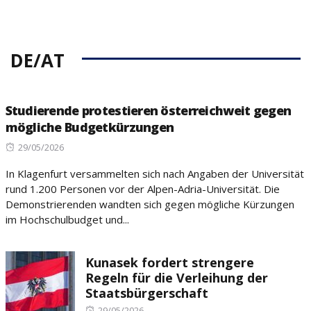
DE/AT
Studierende protestieren österreichweit gegen
mögliche Budgetkürzungen
Posted
29/05/2026
on
In Klagenfurt versammelten sich nach Angaben der Universität
rund 1.200 Personen vor der Alpen-Adria-Universität. Die
Demonstrierenden wandten sich gegen mögliche Kürzungen
im Hochschulbudget und...
Kunasek fordert strengere
Regeln für die Verleihung der
Staatsbürgerschaft
Posted
29/05/2026