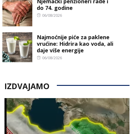
Njemački penzioneri rade i
do 74. godine
Posted
06/08/2026
on
Najmoćnije piće za paklene
vrućine: Hidrira kao voda, ali
daje više energije
Posted
06/08/2026
on
IZDVAJAMO