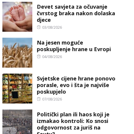
Devet savjeta za očuvanje
čvrstog braka nakon dolaska
djece
Posted
03/08/2026
on
Na jesen moguće
poskupljenje hrane u Evropi
Posted
04/08/2026
on
Svjetske cijene hrane ponovo
porasle, evo i šta je najviše
poskupjelo
Posted
07/08/2026
on
Politički plan ili haos koji je
izmakao kontroli: Ko snosi
odgovornost za juriš na
Seutu?