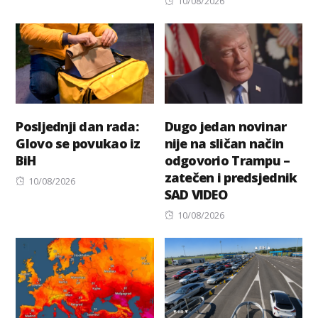
10/08/2026
on
Posljednji dan rada:
Dugo jedan novinar
Glovo se povukao iz
nije na sličan način
BiH
odgovorio Trampu –
zatečen i predsjednik
Posted
10/08/2026
SAD VIDEO
on
Posted
10/08/2026
on