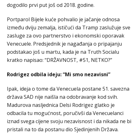
dogodilo prvi put još od 2018. godine.
Portparol Bijele kuće pohvalio je jačanje odnosa
između dviju zemalja, ističući da Tramp zaslužuje sve
zasluge za ovo partnerstvo i ekonomski oporavak
Venecuele. Predsjednik je nagađanja o pripajanju
podstakao još u martu, kada je na Truth Socialu
kratko napisao: “DRŽAVNOST, #51, NETKO?”
Rodrigez odbila ideju: “Mi smo nezavisni”
Ipak, ideja o tome da Venecuela postane 51. savezna
država SAD nije naišla na odobravanje kod svih.
Madurova nasljednica Delsi Rodrigez glatko je
odbacila tu mogućnost, poručivši da Venecuelanci
iznad svega cijene svoju nezavisnost i da nikada ne bi
pristali na to da postanu dio Sjedinjenih Država.