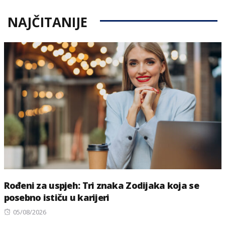
NAJČITANIJE
Rođeni za uspjeh: Tri znaka Zodijaka koja se
posebno ističu u karijeri
Posted
05/08/2026
on