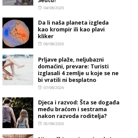
Posted
04/08/2026
on
Da li naša planeta izgleda
kao krompir ili kao plavi
kliker
Posted
06/08/2026
on
Prljave plaže, neljubazni
domaćini, prevare: Turisti
izglasali 4 zemlje u koje se ne
bi vratili ni besplatno
Posted
07/08/2026
on
Djeca i razvod: Šta se događa
među braćom i sestrama
nakon razvoda roditelja?
Posted
05/08/2026
on