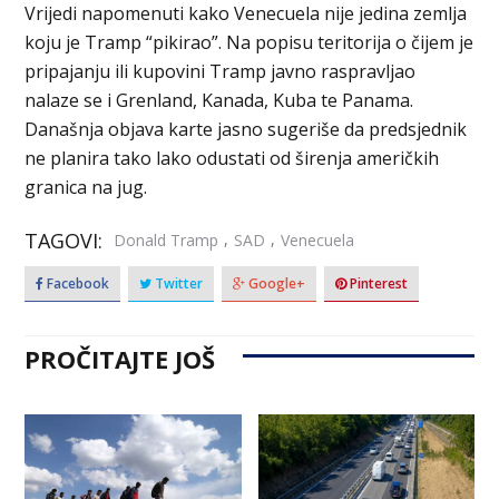
Vrijedi napomenuti kako Venecuela nije jedina zemlja
koju je Tramp “pikirao”. Na popisu teritorija o čijem je
pripajanju ili kupovini Tramp javno raspravljao
nalaze se i Grenland, Kanada, Kuba te Panama.
Današnja objava karte jasno sugeriše da predsjednik
ne planira tako lako odustati od širenja američkih
granica na jug.
TAGOVI:
,
,
Donald Tramp
SAD
Venecuela
Facebook
Twitter
Google+
Pinterest
PROČITAJTE JOŠ