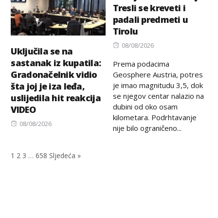
Tresli se kreveti i
padali predmeti u
Tirolu
Posted
08/08/2026
Uključila se na
on
sastanak iz kupatila:
Prema podacima
Gradonačelnik vidio
Geosphere Austria, potres
je imao magnitudu 3,5, dok
šta joj je iza leđa,
se njegov centar nalazio na
uslijedila hit reakcija
dubini od oko osam
VIDEO
kilometara. Podrhtavanje
Posted
08/08/2026
nije bilo ograničeno...
on
1
2
3
…
658
Sljedeća »