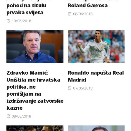
pohod na titulu
Roland Garrosa
prvaka svijeta
Posted
08/06/2018
Posted
on
10/06/2018
on
Zdravko Mamić:
Ronaldo napušta Real
Uništila me hrvatska
Madrid
politika, ne
Posted
07/06/2018
pomišljam na
on
izdržavanje zatvorske
kazne
Posted
08/06/2018
on