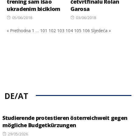
trening sam išao
četvrtfinalu Rolan
ukradenim biciklom
Garosa
Posted
Posted
05/06/2018
03/06/2018
on
on
« Prethodna
1
…
101
102
103
104
105
106
Sljedeća »
DE/AT
Studierende protestieren österreichweit gegen
mögliche Budgetkürzungen
Posted
29/05/2026