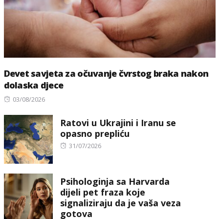
Devet savjeta za očuvanje čvrstog braka nakon
dolaska djece
Posted
03/08/2026
on
Ratovi u Ukrajini i Iranu se
opasno prepliću
Posted
31/07/2026
on
Psihologinja sa Harvarda
dijeli pet fraza koje
signaliziraju da je vaša veza
gotova