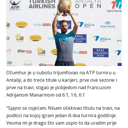
Džumhur je u subotu trijumfovao na ATP turniru u
Antaliji, a do treće titule u karijeri, prve ove sezone i
prve na travi, stigao je pobjedom nad Francuzom
Adrijanom Manarinom od 6:1, 1:6, 6:1
“Sjajno se osjećam. Nisam očekivao titulu na travi, na
podlozi na kojoj igram jedan ili dva turnira godišnje.
Veoma mi je drago što sam uspio to da uradim prije