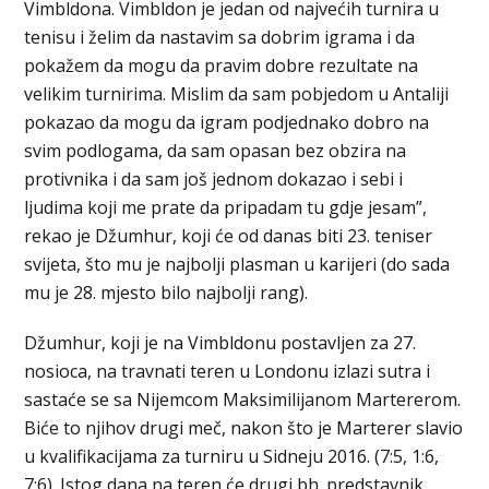
Vimbldona. Vimbldon je jedan od najvećih turnira u
tenisu i želim da nastavim sa dobrim igrama i da
pokažem da mogu da pravim dobre rezultate na
velikim turnirima. Mislim da sam pobjedom u Antaliji
pokazao da mogu da igram podjednako dobro na
svim podlogama, da sam opasan bez obzira na
protivnika i da sam još jednom dokazao i sebi i
ljudima koji me prate da pripadam tu gdje jesam”,
rekao je Džumhur, koji će od danas biti 23. teniser
svijeta, što mu je najbolji plasman u karijeri (do sada
mu je 28. mjesto bilo najbolji rang).
Džumhur, koji je na Vimbldonu postavljen za 27.
nosioca, na travnati teren u Londonu izlazi sutra i
sastaće se sa Nijemcom Maksimilijanom Martererom.
Biće to njihov drugi meč, nakon što je Marterer slavio
u kvalifikacijama za turniru u Sidneju 2016. (7:5, 1:6,
7:6). Istog dana na teren će drugi bh. predstavnik