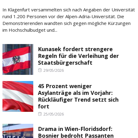
on
In Klagenfurt versammelten sich nach Angaben der Universität
rund 1.200 Personen vor der Alpen-Adria-Universität. Die
Demonstrierenden wandten sich gegen mögliche Kürzungen
im Hochschulbudget und...
Kunasek fordert strengere
Regeln für die Verleihung der
Staatsbürgerschaft
Posted
29/05/2026
on
45 Prozent weniger
Asylanträge als im Vorjahr:
Rückläufiger Trend setzt sich
fort
Posted
25/05/2026
on
Drama in Wien-Floridsdorf:
Bosnier bedroht Passanten