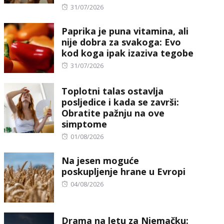
Posted
31/07/2026
on
Paprika je puna vitamina, ali
nije dobra za svakoga: Evo
kod koga ipak izaziva tegobe
Posted
31/07/2026
on
Toplotni talas ostavlja
posljedice i kada se završi:
Obratite pažnju na ove
simptome
Posted
01/08/2026
on
Na jesen moguće
poskupljenje hrane u Evropi
Posted
04/08/2026
on
Drama na letu za Njemačku: