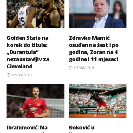
Golden State na
Zdravko Mamić
korak do titule:
osuđen na šest i po
„Durantula“
godina, Zoran na 4
nezaustavljiv za
godine i 11 mjeseci
Cleveland
Posted
06/06/2018
Posted
on
07/06/2018
on
Ibrahimović: Na
Đoković u