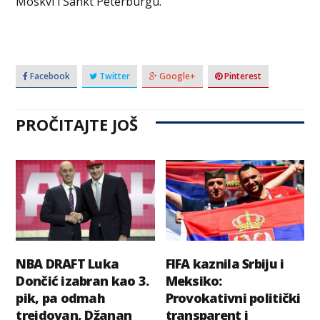
Moskvi i Sankt Peterburgu.
Facebook
Twitter
Google+
Pinterest
PROČITAJTE JOŠ
NBA DRAFT Luka
FIFA kaznila Srbiju i
Dončić izabran kao 3.
Meksiko:
pik, pa odmah
Provokativni politički
trejdovan, Džanan
transparent i