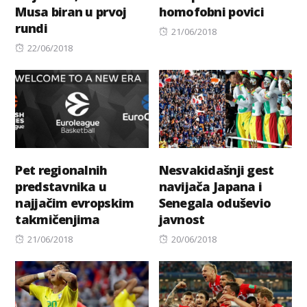
Musa biran u prvoj
homofobni povici
rundi
Posted
21/06/2018
Posted
on
22/06/2018
on
Pet regionalnih
Nesvakidašnji gest
predstavnika u
navijača Japana i
najjačim evropskim
Senegala oduševio
takmičenjima
javnost
Posted
Posted
21/06/2018
20/06/2018
on
on