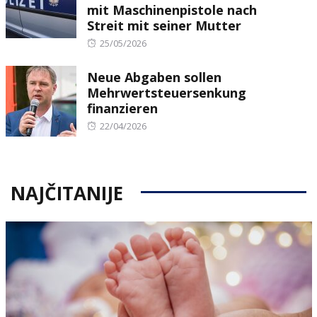
mit Maschinenpistole nach
Streit mit seiner Mutter
Posted
25/05/2026
on
Neue Abgaben sollen
Mehrwertsteuersenkung
finanzieren
Posted
22/04/2026
on
NAJČITANIJE