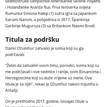
sedmostruke šampionke Amerikanke Serene Vilijams
i Holanđanke Aranče Rus. Prva teniserka svijeta
Rumunka Simona Halep (1) sutra igra sa Japankom
Karumi Narom, a pobjednica iz 2017, Špankinja
Garbinje Muguruza (3) sa Britankom Naomi Brodi.
Titula za podršku
Damir Džumhur zahvalio je svima koji su ga
podržavali.
“Želim da zahvalim svom timu, porodici, svima koji su
me podržavali i ove sedmice i ranije, svim Bosancima i
Hercegovcima koji su duže vrijeme uz mene. Ova
titula je za njih”, rekao je Džumhur nakon trijumfa u
Antaliji.
On je prethodno 2017. godine, osvajao titule u