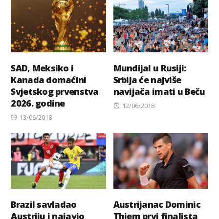
SAD, Meksiko i
Mundijal u Rusiji:
Kanada domaćini
Srbija će najviše
Svjetskog prvenstva
navijača imati u Beču
2026. godine
Posted
12/06/2018
Posted
on
13/06/2018
on
Brazil savladao
Austrijanac Dominic
Austriju i najavio
Thiem prvi finalista