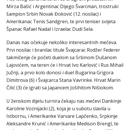
Mirza Bašić i Argentinac Dijego Švarcman, trostruki
šampion Srbin Novak Đoković (12. nosilac) i
Amerikanac Tenis Sandgren, te prvi teniser svijeta
Španac Rafael Nadal i Izraelac Dudi Sela.
Danas nas očekuje nekoliko interesantnih mečeva.
Prvi nosilac i branilac titule Švajcarac Rodžer Federer
takmičenje će početi duelom sa Srbinom Dušanom
Lajovićem, na teren će i Hrvat Ivo Karlović i Rus Mihail
Južnji, a prvo kolo donosi i duel Bugarina Grigora
Dimitrova (6) i Švajcarca Stana Vavrinke. Hrvat Marin
Čilić (3) će igrati sa Japancem Jošihitom Nišiokom.
U ženskom dijelu turnira čekaju nas mečevi Dankinje
Karoline Voznijacki (2), koja je u subotu slavila u
Istbornu, i Amerikanke Varvare Lapčenko, Srpkinje
Aleksandre Krunić i Amerikanke Medison Brengl, te