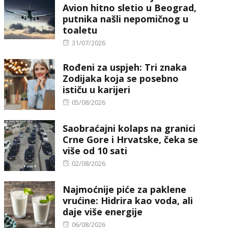
Avion hitno sletio u Beograd,
putnika našli nepomičnog u
toaletu
Posted
31/07/2026
on
Rođeni za uspjeh: Tri znaka
Zodijaka koja se posebno
ističu u karijeri
Posted
05/08/2026
on
Saobraćajni kolaps na granici
Crne Gore i Hrvatske, čeka se
više od 10 sati
Posted
02/08/2026
on
Najmoćnije piće za paklene
vrućine: Hidrira kao voda, ali
daje više energije
Posted
06/08/2026