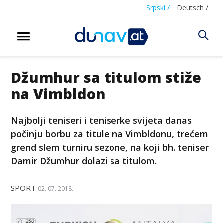
Srpski /
Deutsch /
Džumhur sa titulom stiže
na Vimbldon
Najbolji teniseri i teniserke svijeta danas
počinju borbu za titule na Vimbldonu, trećem
grend slem turniru sezone, na koji bh. teniser
Damir Džumhur dolazi sa titulom.
SPORT
02. 07. 2018.