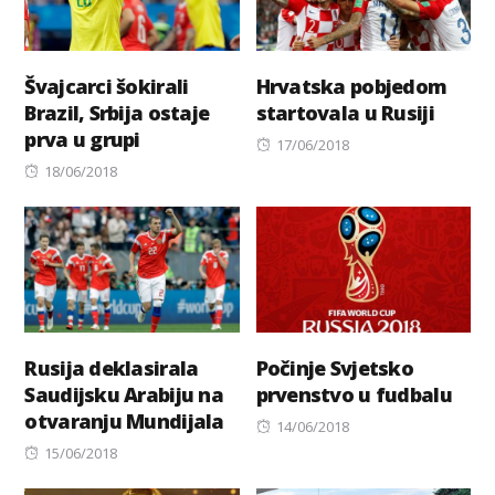
Švajcarci šokirali
Hrvatska pobjedom
Brazil, Srbija ostaje
startovala u Rusiji
prva u grupi
Posted
17/06/2018
Posted
on
18/06/2018
on
Rusija deklasirala
Počinje Svjetsko
Saudijsku Arabiju na
prvenstvo u fudbalu
otvaranju Mundijala
Posted
14/06/2018
Posted
on
15/06/2018
on