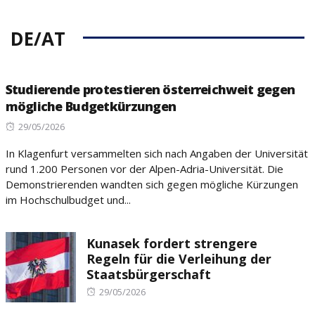
DE/AT
Studierende protestieren österreichweit gegen
mögliche Budgetkürzungen
Posted
29/05/2026
on
In Klagenfurt versammelten sich nach Angaben der Universität
rund 1.200 Personen vor der Alpen-Adria-Universität. Die
Demonstrierenden wandten sich gegen mögliche Kürzungen
im Hochschulbudget und...
Kunasek fordert strengere
Regeln für die Verleihung der
Staatsbürgerschaft
Posted
29/05/2026
on