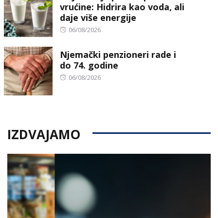
vrućine: Hidrira kao voda, ali
daje više energije
Posted
06/08/2026
on
Njemački penzioneri rade i
do 74. godine
Posted
06/08/2026
on
IZDVAJAMO