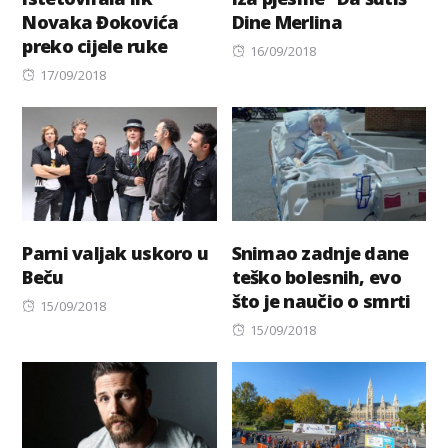
Novaka Đokovića
Dine Merlina
preko cijele ruke
Posted
16/09/2018
Posted
on
17/09/2018
on
Parni valjak uskoro u
Snimao zadnje dane
Beču
teško bolesnih, evo
što je naučio o smrti
Posted
15/09/2018
on
Posted
15/09/2018
on