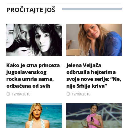
PROČITAJTE JOŠ
Kako je crna princeza
Jelena Veljača
jugoslavenskog
odbrusila hejterima
rocka umrla sama,
svoje nove serije: “Ne,
odbačena od svih
nije Srbija kriva”
Posted
Posted
19/09/2018
19/09/2018
on
on