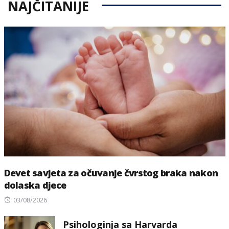
NAJČITANIJE
Devet savjeta za očuvanje čvrstog braka nakon
dolaska djece
Posted
03/08/2026
on
Psihologinja sa Harvarda