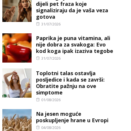
dijeli pet fraza koje
signaliziraju da je vaša veza
gotova
Posted
31/07/2026
on
Paprika je puna vitamina, ali
nije dobra za svakoga: Evo
kod koga ipak izaziva tegobe
Posted
31/07/2026
on
Toplotni talas ostavlja
posljedice i kada se završi:
Obratite pažnju na ove
simptome
Posted
01/08/2026
on
Na jesen moguće
poskupljenje hrane u Evropi
Posted
04/08/2026