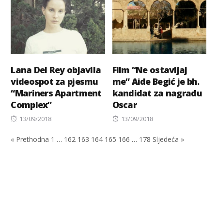
Lana Del Rey objavila
Film “Ne ostavljaj
videospot za pjesmu
me” Aide Begić je bh.
“Mariners Apartment
kandidat za nagradu
Complex”
Oscar
Posted
Posted
13/09/2018
13/09/2018
on
on
« Prethodna
1
…
162
163
164
165
166
…
178
Sljedeća »