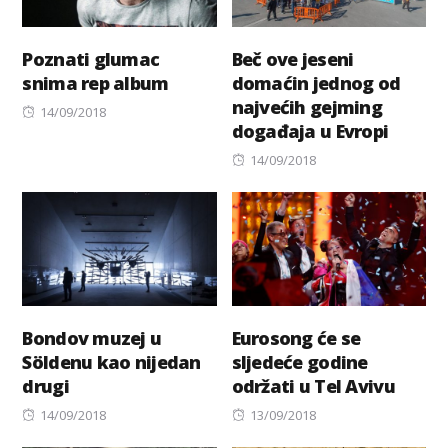
Poznati glumac
Beč ove jeseni
snima rep album
domaćin jednog od
najvećih gejming
Posted
14/09/2018
događaja u Evropi
on
Posted
14/09/2018
on
Bondov muzej u
Eurosong će se
Söldenu kao nijedan
sljedeće godine
drugi
održati u Tel Avivu
Posted
Posted
14/09/2018
13/09/2018
on
on