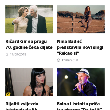
on
Ričard Gir na pragu
Nina Badrić
70. godine čeka dijete
predstavila novi singl
“Rekao si”
Posted
17/09/2018
on
Posted
17/09/2018
on
Rijaliti zvijezda
Bolna i istinita priča
istetovirala lik
iza pjesme “Da šutiš”