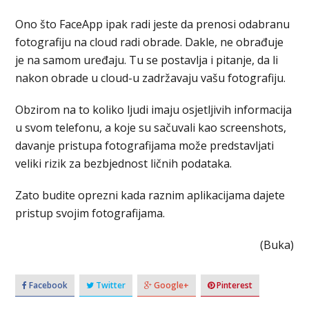
Ono što FaceApp ipak radi jeste da prenosi odabranu
fotografiju na cloud radi obrade. Dakle, ne obrađuje
je na samom uređaju. Tu se postavlja i pitanje, da li
nakon obrade u cloud-u zadržavaju vašu fotografiju.
Obzirom na to koliko ljudi imaju osjetljivih informacija
u svom telefonu, a koje su sačuvali kao screenshots,
davanje pristupa fotografijama može predstavljati
veliki rizik za bezbjednost ličnih podataka.
Zato budite oprezni kada raznim aplikacijama dajete
pristup svojim fotografijama.
(Buka)
Facebook
Twitter
Google+
Pinterest