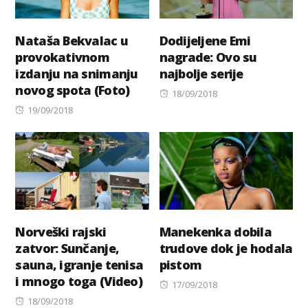
Nataša Bekvalac u
Dodijeljene Emi
provokativnom
nagrade: Ovo su
izdanju na snimanju
najbolje serije
novog spota (Foto)
Posted
18/09/2018
Posted
on
19/09/2018
on
Norveški rajski
Manekenka dobila
zatvor: Sunčanje,
trudove dok je hodala
sauna, igranje tenisa
pistom
i mnogo toga (Video)
Posted
17/09/2018
Posted
on
18/09/2018