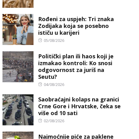
on
Rođeni za uspjeh: Tri znaka
Zodijaka koja se posebno
ističu u karijeri
Posted
05/08/2026
on
Politički plan ili haos koji je
izmakao kontroli: Ko snosi
odgovornost za juriš na
Seutu?
Posted
04/08/2026
on
Saobraćajni kolaps na granici
Crne Gore i Hrvatske, čeka se
više od 10 sati
Posted
02/08/2026
on
Najmoćnije piće za paklene