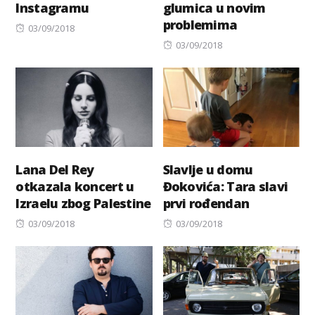
Instagramu
glumica u novim
problemima
Posted
03/09/2018
on
Posted
03/09/2018
on
Lana Del Rey
Slavlje u domu
otkazala koncert u
Đokovića: Tara slavi
Izraelu zbog Palestine
prvi rođendan
Posted
Posted
03/09/2018
03/09/2018
on
on