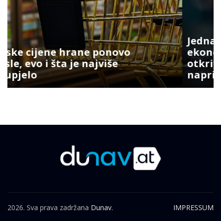
Jedna zemlja drži gotovo četvrtinu
ekonomije EU: Novi podaci
otkrivaju ko vuče kontinent
naprijed
2026. Sva prava zadržana
Dunav.
IMPRESSUM