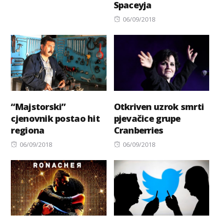
Spaceyja
on
Posted
06/09/2018
on
“Majstorski”
Otkriven uzrok smrti
cjenovnik postao hit
pjevačice grupe
regiona
Cranberries
Posted
Posted
06/09/2018
06/09/2018
on
on