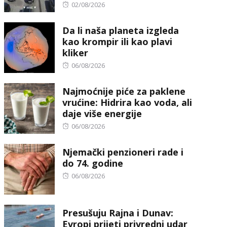
Posted
02/08/2026
on
Da li naša planeta izgleda
kao krompir ili kao plavi
kliker
Posted
06/08/2026
on
Najmoćnije piće za paklene
vrućine: Hidrira kao voda, ali
daje više energije
Posted
06/08/2026
on
Njemački penzioneri rade i
do 74. godine
Posted
06/08/2026
on
Presušuju Rajna i Dunav:
Evropi prijeti privredni udar