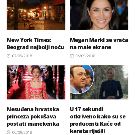
New York Times:
Megan Markl se vraća
Beograd najbolji noću
na male ekrane
Posted
Posted
07/09/2018
06/09/2018
on
on
Nesuđena hrvatska
U 17 sekundi
princeza pokušava
otkriveno kako su se
postati manekenka
producenti Kuće od
karata riješili
Posted
06/09/2018