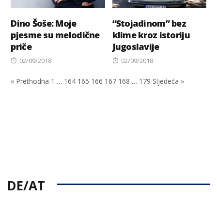
Dino Šoše: Moje
“Stojadinom” bez
pjesme su melodične
klime kroz istoriju
priče
Jugoslavije
Posted
Posted
02/09/2018
02/09/2018
on
on
« Prethodna
1
…
164
165
166
167
168
…
179
Sljedeća »
DE/AT