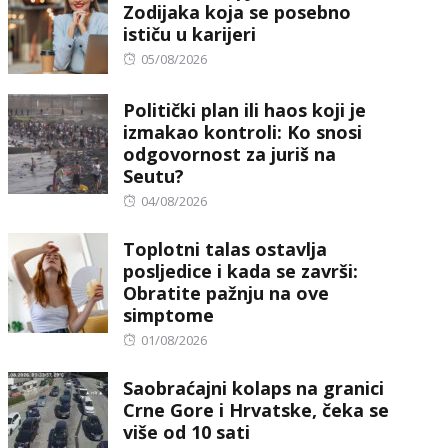
Zodijaka koja se posebno
ističu u karijeri
Posted
05/08/2026
on
Politički plan ili haos koji je
izmakao kontroli: Ko snosi
odgovornost za juriš na
Seutu?
Posted
04/08/2026
on
Toplotni talas ostavlja
posljedice i kada se završi:
Obratite pažnju na ove
simptome
Posted
01/08/2026
on
Saobraćajni kolaps na granici
Crne Gore i Hrvatske, čeka se
više od 10 sati