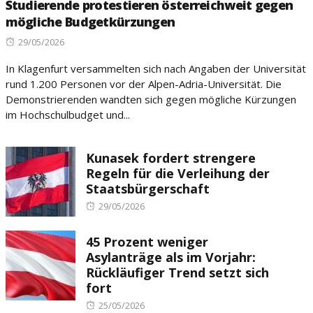
Studierende protestieren österreichweit gegen
mögliche Budgetkürzungen
Posted
29/05/2026
on
In Klagenfurt versammelten sich nach Angaben der Universität
rund 1.200 Personen vor der Alpen-Adria-Universität. Die
Demonstrierenden wandten sich gegen mögliche Kürzungen
im Hochschulbudget und...
Kunasek fordert strengere
Regeln für die Verleihung der
Staatsbürgerschaft
Posted
29/05/2026
on
45 Prozent weniger
Asylanträge als im Vorjahr:
Rückläufiger Trend setzt sich
fort
Posted
25/05/2026