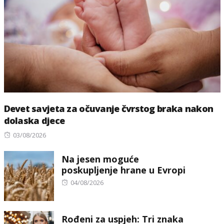
Devet savjeta za očuvanje čvrstog braka nakon
dolaska djece
Posted
03/08/2026
on
Na jesen moguće
poskupljenje hrane u Evropi
Posted
04/08/2026
on
Rođeni za uspjeh: Tri znaka