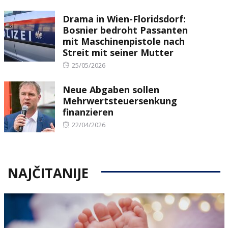
on
Drama in Wien-Floridsdorf:
Bosnier bedroht Passanten
mit Maschinenpistole nach
Streit mit seiner Mutter
Posted
25/05/2026
on
Neue Abgaben sollen
Mehrwertsteuersenkung
finanzieren
Posted
22/04/2026
on
NAJČITANIJE