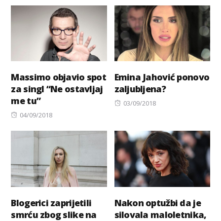
on
Massimo objavio spot
Emina Jahović ponovo
za singl “Ne ostavljaj
zaljubljena?
me tu”
Posted
03/09/2018
Posted
on
04/09/2018
on
Blogerici zaprijetili
Nakon optužbi da je
smrću zbog slike na
silovala maloletnika,