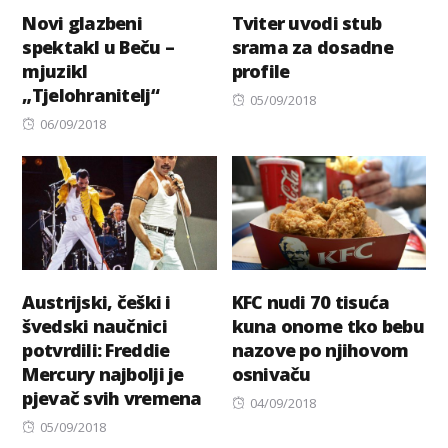
Novi glazbeni
Tviter uvodi stub
spektakl u Beču –
srama za dosadne
mjuzikl
profile
„Tjelohranitelj“
Posted
05/09/2018
Posted
on
06/09/2018
on
Austrijski, češki i
KFC nudi 70 tisuća
švedski naučnici
kuna onome tko bebu
potvrdili: Freddie
nazove po njihovom
Mercury najbolji je
osnivaču
pjevač svih vremena
Posted
04/09/2018
Posted
on
05/09/2018