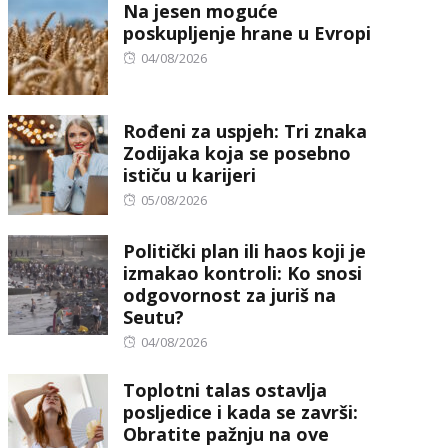
Na jesen moguće
poskupljenje hrane u Evropi
Posted
04/08/2026
on
Rođeni za uspjeh: Tri znaka
Zodijaka koja se posebno
ističu u karijeri
Posted
05/08/2026
on
Politički plan ili haos koji je
izmakao kontroli: Ko snosi
odgovornost za juriš na
Seutu?
Posted
04/08/2026
on
Toplotni talas ostavlja
posljedice i kada se završi:
Obratite pažnju na ove