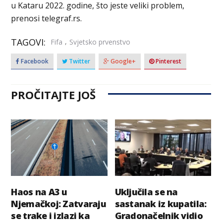
u Kataru 2022. godine, što jeste veliki problem,
prenosi telegraf.rs.
TAGOVI:
,
Fifa
Svjetsko prvenstvo
Facebook
Twitter
Google+
Pinterest
PROČITAJTE JOŠ
Haos na A3 u
Uključila se na
Njemačkoj: Zatvaraju
sastanak iz kupatila:
se trake i izlazi ka
Gradonačelnik vidio