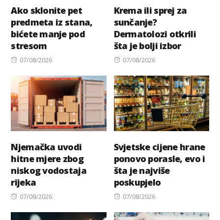
Ako sklonite pet
Krema ili sprej za
predmeta iz stana,
sunčanje?
bićete manje pod
Dermatolozi otkrili
stresom
šta je bolji izbor
Posted
Posted
07/08/2026
07/08/2026
on
on
Njemačka uvodi
Svjetske cijene hrane
hitne mjere zbog
ponovo porasle, evo i
niskog vodostaja
šta je najviše
rijeka
poskupjelo
Posted
Posted
07/08/2026
07/08/2026
on
on