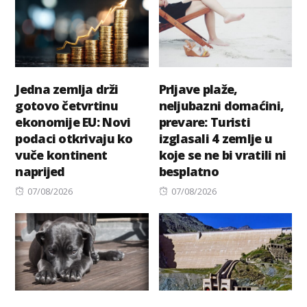
Jedna zemlja drži
Prljave plaže,
gotovo četvrtinu
neljubazni domaćini,
ekonomije EU: Novi
prevare: Turisti
podaci otkrivaju ko
izglasali 4 zemlje u
vuče kontinent
koje se ne bi vratili ni
naprijed
besplatno
Posted
Posted
07/08/2026
07/08/2026
on
on