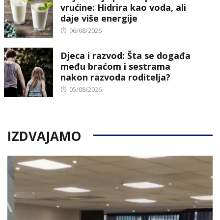
vrućine: Hidrira kao voda, ali
daje više energije
Posted
06/08/2026
on
Djeca i razvod: Šta se događa
među braćom i sestrama
nakon razvoda roditelja?
Posted
05/08/2026
on
IZDVAJAMO