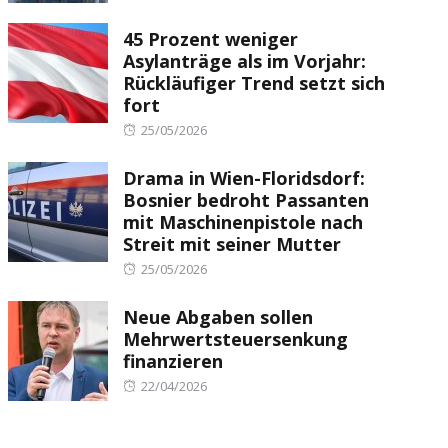
on
45 Prozent weniger
Asylanträge als im Vorjahr:
Rückläufiger Trend setzt sich
fort
Posted
25/05/2026
on
Drama in Wien-Floridsdorf:
Bosnier bedroht Passanten
mit Maschinenpistole nach
Streit mit seiner Mutter
Posted
25/05/2026
on
Neue Abgaben sollen
Mehrwertsteuersenkung
finanzieren
Posted
22/04/2026
on