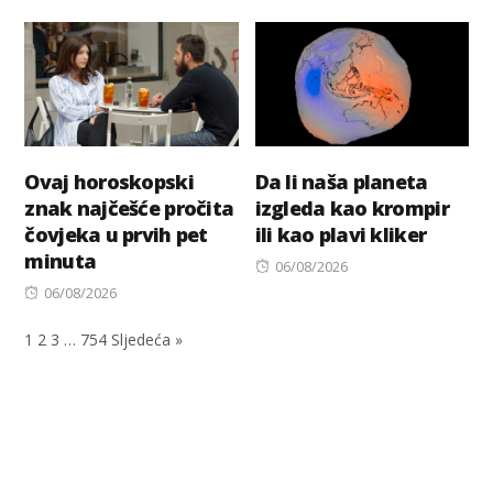
on
Ovaj horoskopski
Da li naša planeta
znak najčešće pročita
izgleda kao krompir
čovjeka u prvih pet
ili kao plavi kliker
minuta
Posted
06/08/2026
Posted
on
06/08/2026
on
1
2
3
…
754
Sljedeća »