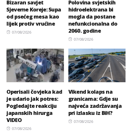
Bizaran savjet
Polovina svjetskih
Sjeverne Koreje: Supa
hidroelektrana bi
od psećeg mesa kao
mogla da postane
lijek protiv vrućine
nefunkcionalna do
2060. godine
Posted
07/08/2026
on
Posted
07/08/2026
on
Operisali čovjeka kad
Vikend kolaps na
je udario jak potres:
granicama: Gdje su
Pogledajte reakciju
najveća zadržavanja
japanskih hirurga
pri izlasku iz BiH?
VIDEO
Posted
07/08/2026
Posted
on
07/08/2026