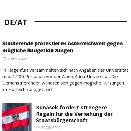
DE/AT
Studierende protestieren österreichweit gegen
mögliche Budgetkürzungen
Posted
29/05/2026
on
In Klagenfurt versammelten sich nach Angaben der Universität
rund 1.200 Personen vor der Alpen-Adria-Universität. Die
Demonstrierenden wandten sich gegen mögliche Kürzungen
im Hochschulbudget und...
Kunasek fordert strengere
Regeln für die Verleihung der
Staatsbürgerschaft
Posted
29/05/2026