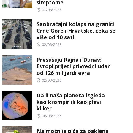
simptome
Posted
01/08/2026
on
Saobraćajni kolaps na granici
Crne Gore i Hrvatske, čeka se
više od 10 sati
Posted
02/08/2026
on
Presušuju Rajna i Dunav:
Evropi prijeti privredni udar
od 126 milijardi evra
Posted
02/08/2026
on
Da li naša planeta izgleda
kao krompir ili kao plavi
kliker
Posted
06/08/2026
on
Najmoćnije piće za paklene