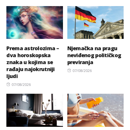
Prema astrolozima –
Njemačka na pragu
dva horoskopska
neviđenog političkog
znaka u kojima se
previranja
rađaju najokrutniji
Posted
07/08/2026
ljudi
on
Posted
07/08/2026
on