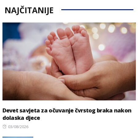
NAJČITANIJE
Devet savjeta za očuvanje čvrstog braka nakon
dolaska djece
Posted
03/08/2026
on