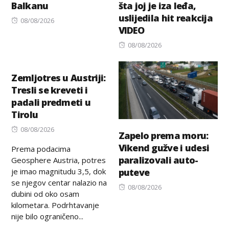
Balkanu
šta joj je iza leđa,
uslijedila hit reakcija
Posted
08/08/2026
VIDEO
on
Posted
08/08/2026
on
Zemljotres u Austriji:
Tresli se kreveti i
padali predmeti u
Tirolu
Posted
08/08/2026
Zapelo prema moru:
on
Vikend gužve i udesi
Prema podacima
paralizovali auto-
Geosphere Austria, potres
je imao magnitudu 3,5, dok
puteve
se njegov centar nalazio na
Posted
08/08/2026
dubini od oko osam
on
kilometara. Podrhtavanje
nije bilo ograničeno...