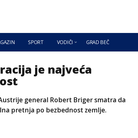
GAZIN
SPORT
VODIČI
GRAD BEČ
racija je najveća
ost
Austrije general Robert Briger smatra da
lna pretnja po bezbednost zemlje.