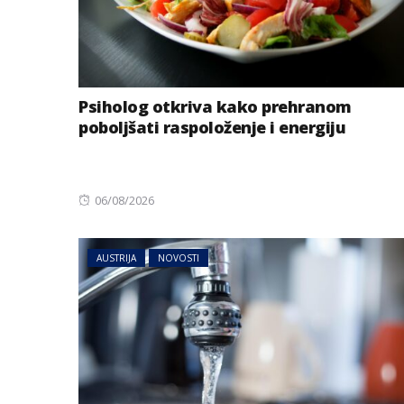
Psiholog otkriva kako prehranom
poboljšati raspoloženje i energiju
Posted
06/08/2026
on
AUSTRIJA
NOVOSTI