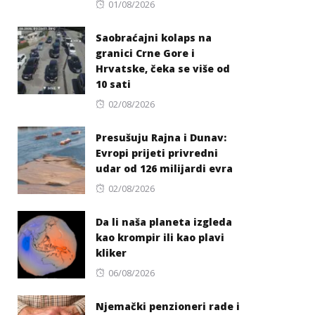
Posted
01/08/2026
on
Saobraćajni kolaps na
granici Crne Gore i
Hrvatske, čeka se više od
10 sati
Posted
02/08/2026
on
Presušuju Rajna i Dunav:
Evropi prijeti privredni
udar od 126 milijardi evra
Posted
02/08/2026
on
Da li naša planeta izgleda
kao krompir ili kao plavi
kliker
Posted
06/08/2026
on
Njemački penzioneri rade i