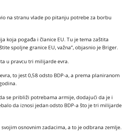
io na stranu vlade po pitanju potrebe za borbu
a koja pogađa i članice EU. Tu je tema zaštita
ite spoljne granice EU, važna”, objasnio je Briger.
a u pravcu tri milijarde evra.
i evra, to jest 0,58 odsto BDP-a, a prema planiranom
godina.
da se približi potrebama armije, dodajući da je i
ebalo da iznosi jedan odsto BDP-a što je tri milijarde
 svojim osnovnim zadacima, a to je odbrana zemlje.