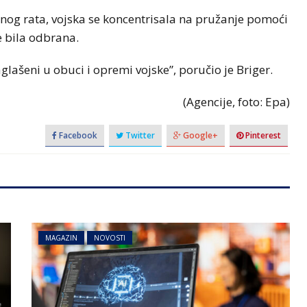
nog rata, vojska se koncentrisala na pružanje pomoći
 bila odbrana.
šeni u obuci i opremi vojske”, poručio je Briger.
(Agencije, foto: Epa)
Facebook
Twitter
Google+
Pinterest
MAGAZIN
NOVOSTI