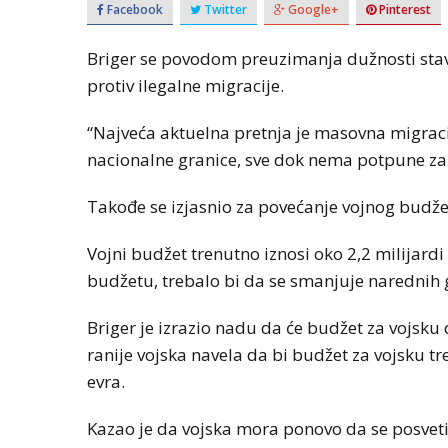
Facebook
Twitter
Google+
Pinterest
Briger se povodom preuzimanja dužnosti stav
protiv ilegalne migracije.
“Najveća aktuelna pretnja je masovna migracij
nacionalne granice, sve dok nema potpune zašt
Takođe se izjasnio za povećanje vojnog budžet
Vojni budžet trenutno iznosi oko 2,2 milijard
budžetu, trebalo bi da se smanjuje narednih 
Briger je izrazio nadu da će budžet za vojsku 
ranije vojska navela da bi budžet za vojsku tr
evra.
Kazao je da vojska mora ponovo da se posveti