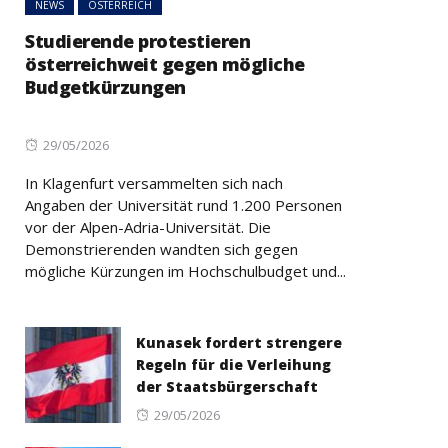
NEWS
ÖSTERREICH
Studierende protestieren
österreichweit gegen mögliche
Budgetkürzungen
Posted
29/05/2026
on
In Klagenfurt versammelten sich nach
Angaben der Universität rund 1.200 Personen
vor der Alpen-Adria-Universität. Die
Demonstrierenden wandten sich gegen
mögliche Kürzungen im Hochschulbudget und...
Kunasek fordert strengere
Regeln für die Verleihung
der Staatsbürgerschaft
Posted
29/05/2026
on