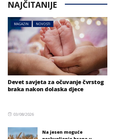
NAJČITANIJE
MAGAZIN
NOVOSTI
Devet savjeta za očuvanje čvrstog
braka nakon dolaska djece
Posted
03/08/2026
on
Na jesen moguće
poskupljenje hrane u