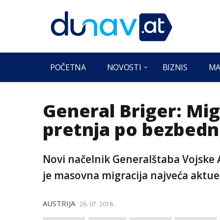
POČETNA
NOVOSTI
BIZNIS
MA
General Briger: Mig
pretnja po bezbedn
Novi načelnik Generalštaba Vojske 
je masovna migracija najveća aktue
AUSTRIJA
26. 07. 2018.