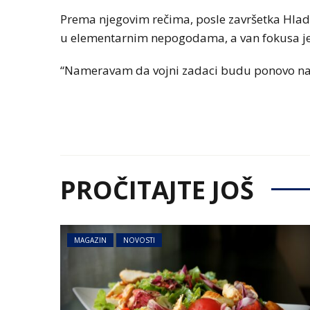
Prema njegovim rečima, posle završetka Hlad
u elementarnim nepogodama, a van fokusa je
“Nameravam da vojni zadaci budu ponovo nagla
PROČITAJTE JOŠ
MAGAZIN
NOVOSTI