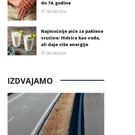
do 74. godine
Posted
06/08/2026
on
Najmoćnije piće za paklene
vrućine: Hidrira kao voda,
ali daje više energije
Posted
06/08/2026
on
IZDVAJAMO