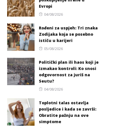
Evropi
Posted
04/08/2026
on
Rođeni za uspjeh: Tri znaka
Zodijaka koja se posebno
ističu u karijeri
Posted
05/08/2026
on
Politički plan ili haos koji je
izmakao kontroli: Ko snosi
odgovornost za juriš na
Seutu?
Posted
04/08/2026
on
Toplotni talas ostavlja
posljedice i kada se završi:
Obratite pažnju na ove
simptome