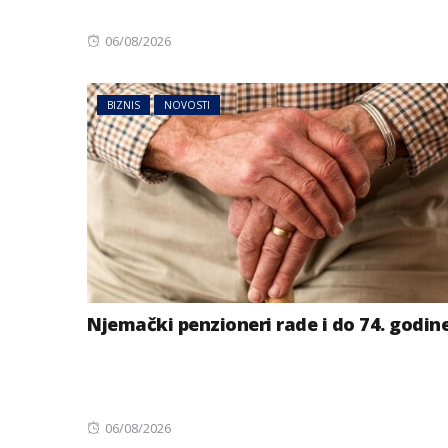
Posted
06/08/2026
on
BIZNIS
NOVOSTI
Njemački penzioneri rade i do 74. godin
Posted
06/08/2026