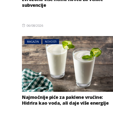
subvencije
Posted
06/08/2026
on
MAGAZIN
NOVOSTI
Najmoćnije piće za paklene vrućine:
Hidrira kao voda, ali daje više energije