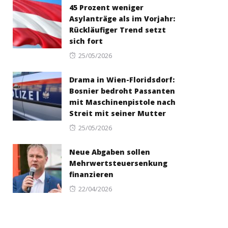
45 Prozent weniger
Asylanträge als im Vorjahr:
Rückläufiger Trend setzt
sich fort
Posted
25/05/2026
on
Drama in Wien-Floridsdorf:
Bosnier bedroht Passanten
mit Maschinenpistole nach
Streit mit seiner Mutter
Posted
25/05/2026
on
Neue Abgaben sollen
Mehrwertsteuersenkung
finanzieren
Posted
22/04/2026
on