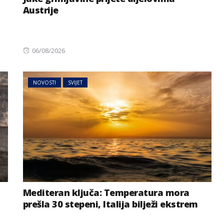
Austrije
Posted
06/08/2026
on
NOVOSTI
SVIJET
Mediteran ključa: Temperatura mora
prešla 30 stepeni, Italija bilježi ekstrem