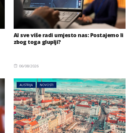
AI sve više radi umjesto nas: Postajemo li
zbog toga gluplji?
Posted
06/08/2026
on
AUSTRIJA
NOVOSTI