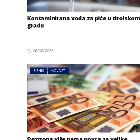
Kontaminirana voda za piće u tirolskom
gradu
Posted
06/08/2026
on
BIZNIS
NOVOSTI
Evrozona više nema novca za velike