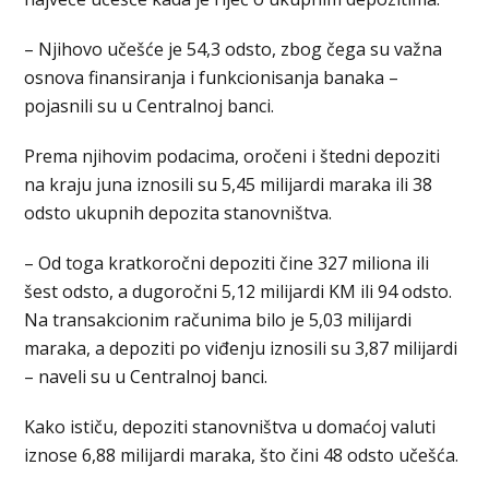
– Njihovo učešće je 54,3 odsto, zbog čega su važna
osnova finansiranja i funkcionisanja banaka –
pojasnili su u Centralnoj banci.
Prema njihovim podacima, oročeni i štedni depoziti
na kraju juna iznosili su 5,45 milijardi maraka ili 38
odsto ukupnih depozita stanovništva.
– Od toga kratkoročni depoziti čine 327 miliona ili
šest odsto, a dugoročni 5,12 milijardi KM ili 94 odsto.
Na transakcionim računima bilo je 5,03 milijardi
maraka, a depoziti po viđenju iznosili su 3,87 milijardi
– naveli su u Centralnoj banci.
Kako ističu, depoziti stanovništva u domaćoj valuti
iznose 6,88 milijardi maraka, što čini 48 odsto učešća.