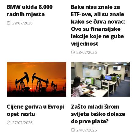
BMW ukida 8.000
Bake nisu znale za
radnih mjesta
ETF-ove, ali su znale
kako se čuva novac:
Posted
29/07/2026
Ovo su finansijske
on
lekcije koje ne gube
vrijednost
Posted
28/07/2026
on
Cijene goriva u Evropi
Zašto mladi širom
opet rastu
svijeta teško dolaze
do prve plate?
Posted
27/07/2026
on
Posted
24/07/2026