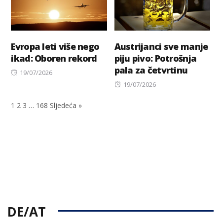
Evropa leti više nego
Austrijanci sve manje
ikad: Oboren rekord
piju pivo: Potrošnja
pala za četvrtinu
Posted
19/07/2026
on
Posted
19/07/2026
on
1
2
3
…
168
Sljedeća »
DE/AT