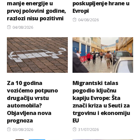
manje energije u
poskupljenje hrane u
prvoj polovini godine,
Evropi
razlozi nisu pozitivni
Posted
04/08/2026
Posted
on
04/08/2026
on
Za 10 godina
Migrantski talas
vozićemo potpuno
pogodio ključnu
drugačiju vrstu
kapiju Evrope: Šta
automobila?
znači kriza u Seuti za
Objavljena nova
trgovinu i ekonomiju
prognoza
EU
Posted
Posted
03/08/2026
31/07/2026
on
on