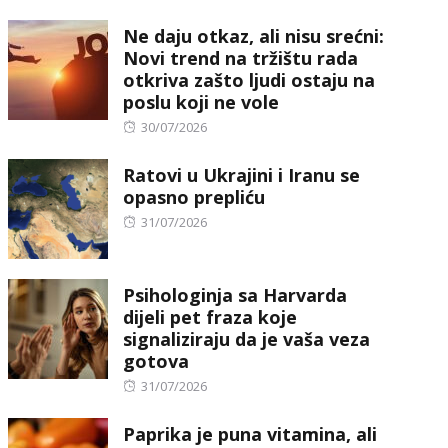
on
Ne daju otkaz, ali nisu srećni:
Novi trend na tržištu rada
otkriva zašto ljudi ostaju na
poslu koji ne vole
Posted
30/07/2026
on
Ratovi u Ukrajini i Iranu se
opasno prepliću
Posted
31/07/2026
on
Psihologinja sa Harvarda
dijeli pet fraza koje
signaliziraju da je vaša veza
gotova
Posted
31/07/2026
on
Paprika je puna vitamina, ali