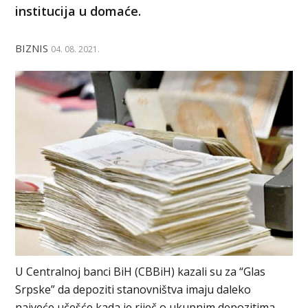
institucija u domaće.
BIZNIS
04. 08. 2021.
U Centralnoj banci BiH (CBBiH) kazali su za “Glas
Srpske” da depoziti stanovništva imaju daleko
najveće učešće kada je riječ o ukupnim depozitima.