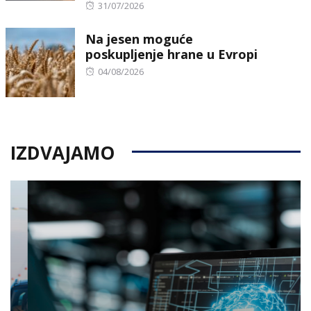
Posted
31/07/2026
on
Na jesen moguće
poskupljenje hrane u Evropi
Posted
04/08/2026
on
IZDVAJAMO