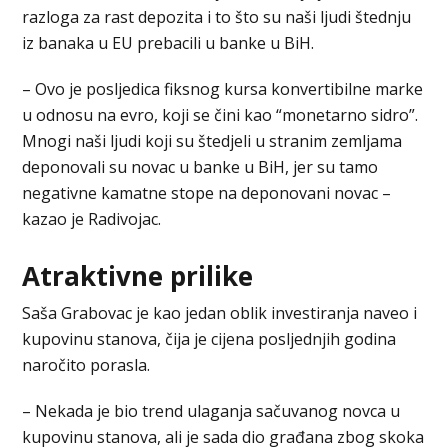
razloga za rast depozita i to što su naši ljudi štednju
iz banaka u EU prebacili u banke u BiH.
– Ovo je posljedica fiksnog kursa konvertibilne marke
u odnosu na evro, koji se čini kao “monetarno sidro”.
Mnogi naši ljudi koji su štedjeli u stranim zemljama
deponovali su novac u banke u BiH, jer su tamo
negativne kamatne stope na deponovani novac –
kazao je Radivojac.
Atraktivne prilike
Saša Grabovac je kao jedan oblik investiranja naveo i
kupovinu stanova, čija je cijena posljednjih godina
naročito porasla.
– Nekada je bio trend ulaganja sačuvanog novca u
kupovinu stanova, ali je sada dio građana zbog skoka