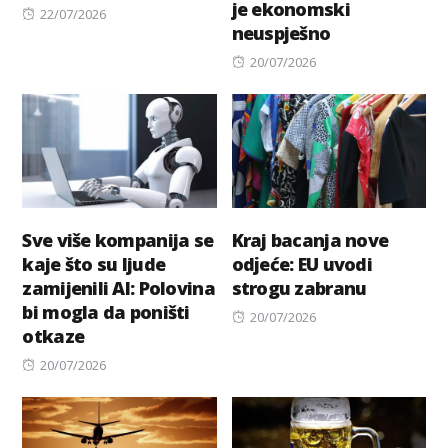
je ekonomski
Posted
22/07/2026
neuspješno
on
Posted
20/07/2026
on
Sve više kompanija se
Kraj bacanja nove
kaje što su ljude
odјeće: EU uvodi
zamijenili AI: Polovina
strogu zabranu
bi mogla da poništi
Posted
20/07/2026
otkaze
on
Posted
20/07/2026
on