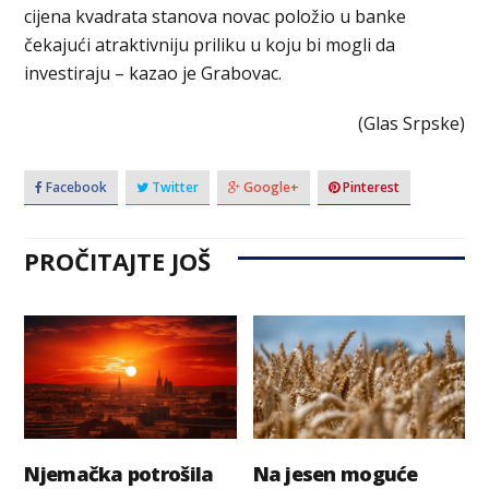
cijena kvadrata stanova novac položio u banke
čekajući atraktivniju priliku u koju bi mogli da
investiraju – kazao je Grabovac.
(Glas Srpske)
Facebook
Twitter
Google+
Pinterest
PROČITAJTE JOŠ
Njemačka potrošila
Na jesen moguće