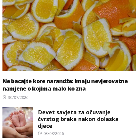
Ne bacajte kore narandže: Imaju nevjerovatne
namjene o kojima malo ko zna
Posted
30/07/2026
on
Devet savjeta za očuvanje
čvrstog braka nakon dolaska
djece
Posted
03/08/2026