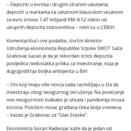
– Depoziti u evrima i drugim stranim valutama,
depoziti u markama sa valutnom klauzulom vezanom
za evro iznose 7,47 milijardi KM ili 52 odsto od
ukupnih depozita stanovništva – rekli su u CBBiH.
Komentarišući ove podatke, izvršni direktor
Udruženja ekonomista Republike Srpske SWOT Saša
Grabovac kazao je da je rekordan iznos depozita
posljedica nedostatka prilika za investiranje, koja je
dugogodišnja boljka ambijenta u BiH.
– Oni koji imaju više novca sada razmišljaju u šta da
investiraju zbog nesigurnog okruženja. Na povećanje
ove nesigurnosti svakako je uticala i pandemija virusa
korona. Položeni novac građana čeka bolja vremena
– kazao je Grabovac za “Glas Srpske”.
Ekonomista Goran Radivojac kaže da je jedan od