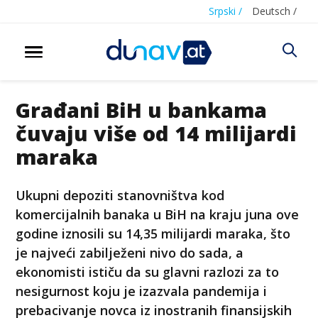
Srpski /
Deutsch /
Građani BiH u bankama
čuvaju više od 14 milijardi
maraka
Ukupni depoziti stanovništva kod
komercijalnih banaka u BiH na kraju juna ove
godine iznosili su 14,35 milijardi maraka, što
je najveći zabilježeni nivo do sada, a
ekonomisti ističu da su glavni razlozi za to
nesigurnost koju je izazvala pandemija i
prebacivanje novca iz inostranih finansijskih