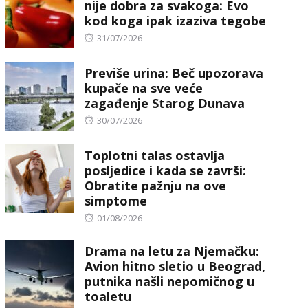
nije dobra za svakoga: Evo
kod koga ipak izaziva tegobe
Posted
31/07/2026
on
Previše urina: Beč upozorava
kupače na sve veće
zagađenje Starog Dunava
Posted
30/07/2026
on
Toplotni talas ostavlja
posljedice i kada se završi:
Obratite pažnju na ove
simptome
Posted
01/08/2026
on
Drama na letu za Njemačku:
Avion hitno sletio u Beograd,
putnika našli nepomičnog u
toaletu