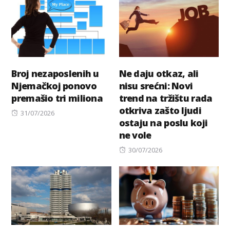
Broj nezaposlenih u
Ne daju otkaz, ali
Njemačkoj ponovo
nisu srećni: Novi
premašio tri miliona
trend na tržištu rada
otkriva zašto ljudi
Posted
31/07/2026
ostaju na poslu koji
on
ne vole
Posted
30/07/2026
on