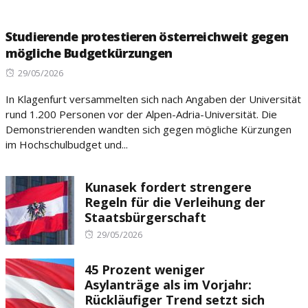
Studierende protestieren österreichweit gegen
mögliche Budgetkürzungen
Posted
29/05/2026
on
In Klagenfurt versammelten sich nach Angaben der Universität
rund 1.200 Personen vor der Alpen-Adria-Universität. Die
Demonstrierenden wandten sich gegen mögliche Kürzungen
im Hochschulbudget und...
Kunasek fordert strengere
Regeln für die Verleihung der
Staatsbürgerschaft
Posted
29/05/2026
on
45 Prozent weniger
Asylanträge als im Vorjahr:
Rückläufiger Trend setzt sich