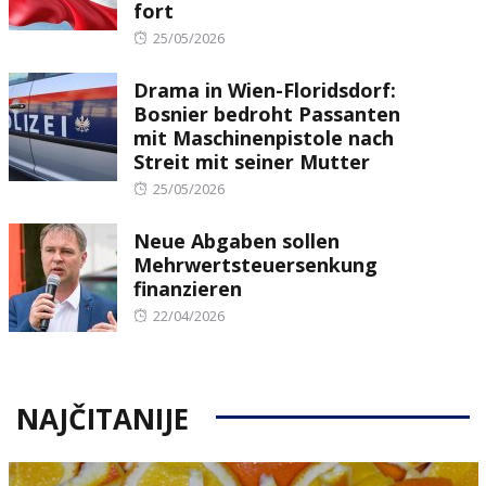
fort
Posted
25/05/2026
on
Drama in Wien-Floridsdorf:
Bosnier bedroht Passanten
mit Maschinenpistole nach
Streit mit seiner Mutter
Posted
25/05/2026
on
Neue Abgaben sollen
Mehrwertsteuersenkung
finanzieren
Posted
22/04/2026
on
NAJČITANIJE