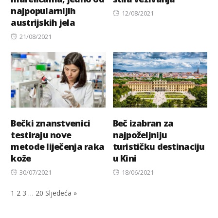
najpopularnijih
Posted
12/08/2021
austrijskih jela
on
Posted
21/08/2021
on
Bečki znanstvenici
Beč izabran za
testiraju nove
najpoželjniju
metode liječenja raka
turističku destinaciju
kože
u Kini
Posted
Posted
30/07/2021
18/06/2021
on
on
1
2
3
…
20
Sljedeća »