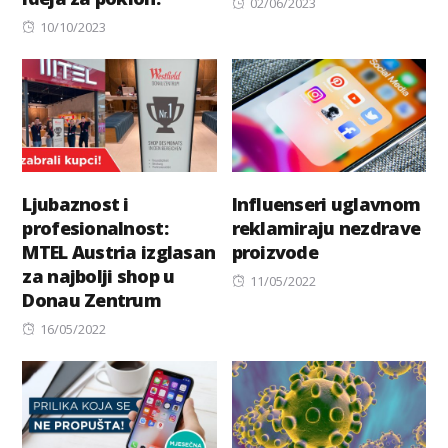
Posted
02/06/2023
Posted
on
10/10/2023
on
Ljubaznost i
Influenseri uglavnom
profesionalnost:
reklamiraju nezdrave
MTEL Austria izglasan
proizvode
za najbolji shop u
Posted
11/05/2022
Donau Zentrum
on
Posted
16/05/2022
on