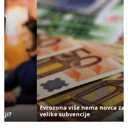
Evrozona više nema novca za
velike subvencije