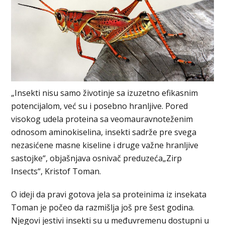
„Insekti nisu samo životinje sa izuzetno efikasnim
potencijalom, već su i posebno hranljive. Pored
visokog udela proteina sa veomauravnoteženim
odnosom aminokiselina, insekti sadrže pre svega
nezasićene masne kiseline i druge važne hranljive
sastojke“, objašnjava osnivač preduzeća„Zirp
Insects“, Kristof Toman.
O ideji da pravi gotova jela sa proteinima iz insekata
Toman je počeo da razmišlja još pre šest godina.
Njegovi jestivi insekti su u međuvremenu dostupni u