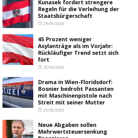
Kunasek fordert strengere
Regeln für die Verleihung der
Staatsbürgerschaft
Posted
29/05/2026
on
45 Prozent weniger
Asylanträge als im Vorjahr:
Rückläufiger Trend setzt sich
fort
Posted
25/05/2026
on
Drama in Wien-Floridsdorf:
Bosnier bedroht Passanten
mit Maschinenpistole nach
Streit mit seiner Mutter
Posted
25/05/2026
on
Neue Abgaben sollen
Mehrwertsteuersenkung