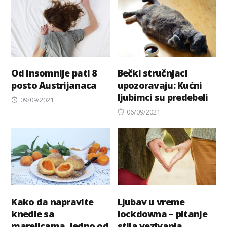
Od insomnije pati 8
Bečki stručnjaci
posto Austrijanaca
upozoravaju: Kućni
ljubimci su predebeli
Posted
09/09/2021
on
Posted
06/09/2021
on
Kako da napravite
Ljubav u vreme
knedle sa
lockdowna – pitanje
marelicama, jedno od
stila vezivanja