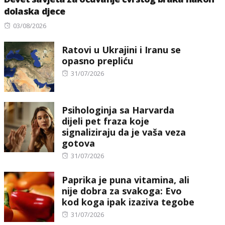
dolaska djece
Posted
03/08/2026
on
Ratovi u Ukrajini i Iranu se
opasno prepliću
Posted
31/07/2026
on
Psihologinja sa Harvarda
dijeli pet fraza koje
signaliziraju da je vaša veza
gotova
Posted
31/07/2026
on
Paprika je puna vitamina, ali
nije dobra za svakoga: Evo
kod koga ipak izaziva tegobe
Posted
31/07/2026