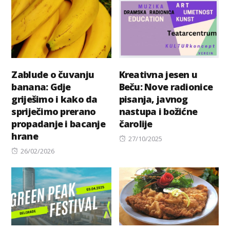
Zablude o čuvanju
Kreativna jesen u
banana: Gdje
Beču: Nove radionice
griješimo i kako da
pisanja, javnog
spriječimo prerano
nastupa i božićne
propadanje i bacanje
čarolije
hrane
Posted
27/10/2025
Posted
on
26/02/2026
on