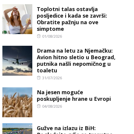
on
Toplotni talas ostavlja
posljedice i kada se završi:
Obratite pažnju na ove
simptome
Posted
01/08/2026
on
Drama na letu za Njemačku:
Avion hitno sletio u Beograd,
putnika našli nepomičnog u
toaletu
Posted
31/07/2026
on
Na jesen moguće
poskupljenje hrane u Evropi
Posted
04/08/2026
on
Gužve na izlazu iz BiH: