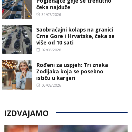
Pogledajte gdje se trenutno
čeka najduže
Posted
31/07/2026
on
Saobraćajni kolaps na granici
Crne Gore i Hrvatske, čeka se
više od 10 sati
Posted
02/08/2026
on
Rođeni za uspjeh: Tri znaka
Zodijaka koja se posebno
ističu u karijeri
Posted
05/08/2026
on
IZDVAJAMO