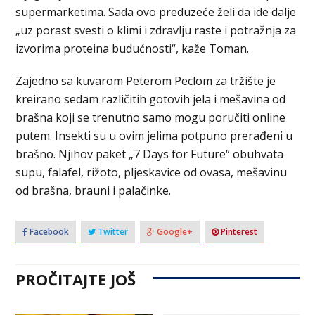
supermarketima. Sada ovo preduzeće želi da ide dalje
„uz porast svesti o klimi i zdravlju raste i potražnja za
izvorima proteina budućnosti“, kaže Toman.
Zajedno sa kuvarom Peterom Peclom za tržište je
kreirano sedam različitih gotovih jela i mešavina od
brašna koji se trenutno samo mogu poručiti online
putem. Insekti su u ovim jelima potpuno prerađeni u
brašno. Njihov paket „7 Days for Future“ obuhvata
supu, falafel, rižoto, pljeskavice od ovasa, mešavinu
od brašna, brauni i palačinke.
Facebook
Twitter
Google+
Pinterest
PROČITAJTE JOŠ