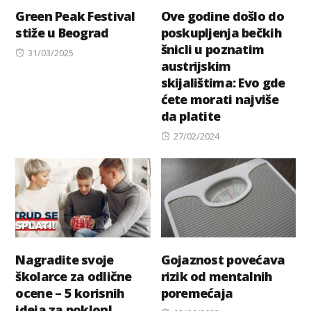
Green Peak Festival
Ove godine došlo do
stiže u Beograd
poskupljenja bečkih
šnicli u poznatim
Posted
31/03/2025
austrijskim
on
skijalištima: Evo gde
ćete morati najviše
da platite
Posted
27/02/2024
on
Nagradite svoje
Gojaznost povećava
školarce za odlične
rizik od mentalnih
ocene – 5 korisnih
poremećaja
ideja za poklon!