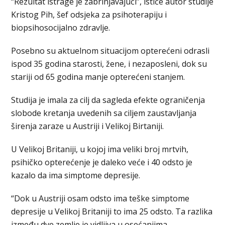
“Rezultat istrage je zabrinjavajući”, ističe autor studije
Kristog Pih, šef odsjeka za psihoterapiju i
biopsihosocijalno zdravlje.
Posebno su aktuelnom situacijom opterećeni odrasli
ispod 35 godina starosti, žene, i nezaposleni, dok su
stariji od 65 godina manje opterećeni stanjem.
Studija je imala za cilj da sagleda efekte ograničenja
slobode kretanja uvedenih sa ciljem zaustavljanja
širenja zaraze u Austriji i Velikoj Birtaniji.
U Velikoj Britaniji, u kojoj ima veliki broj mrtvih,
psihičko opterećenje je daleko veće i 40 odsto je
kazalo da ima simptome depresije.
“Dok u Austriji osam odsto ima teške simptome
depresije u Velikoj Britaniji to ima 25 odsto. Ta razlika
između dve zemlje je vidljiva u osećanjima,