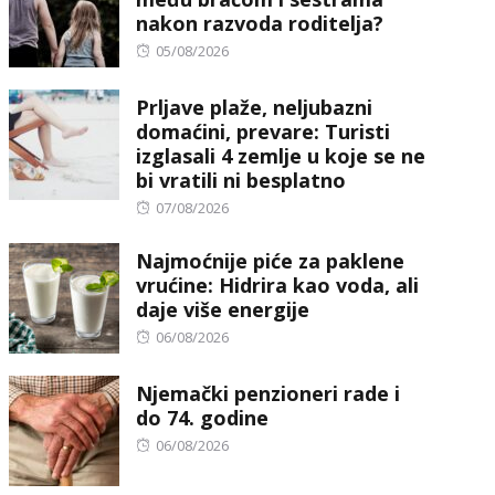
nakon razvoda roditelja?
Posted
05/08/2026
on
Prljave plaže, neljubazni
domaćini, prevare: Turisti
izglasali 4 zemlje u koje se ne
bi vratili ni besplatno
Posted
07/08/2026
on
Najmoćnije piće za paklene
vrućine: Hidrira kao voda, ali
daje više energije
Posted
06/08/2026
on
Njemački penzioneri rade i
do 74. godine
Posted
06/08/2026
on