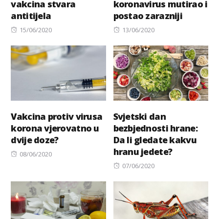
vakcina stvara
koronavirus mutirao i
antitijela
postao zarazniji
Posted
Posted
15/06/2020
13/06/2020
on
on
Vakcina protiv virusa
Svjetski dan
korona vjerovatno u
bezbjednosti hrane:
dvije doze?
Da li gledate kakvu
hranu jedete?
Posted
08/06/2020
on
Posted
07/06/2020
on