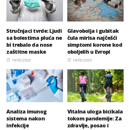
Stručnjaci tvrde: Ljudi
Glavobolja i gubitak
sa bolestima pluća ne
čula mirisa najčešći
bi trebalo da nose
simptomi korone kod
zaštitne maske
oboljelih u Evropi
Posted
Posted
19/05/2020
14/05/2020
on
on
Analiza imunog
Vitalna uloga bicikala
sistema nakon
tokom pandemije: Za
infekcije
zdravlje, posao i