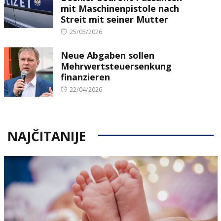
mit Maschinenpistole nach
Streit mit seiner Mutter
Posted
25/05/2026
on
Neue Abgaben sollen
Mehrwertsteuersenkung
finanzieren
Posted
22/04/2026
on
NAJČITANIJE