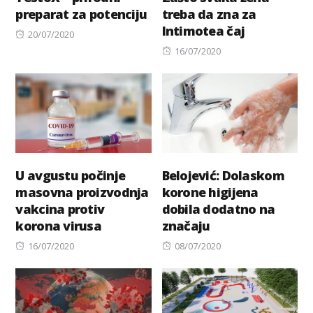
preparat za potenciju
treba da zna za
Intimotea čaj
Posted
20/07/2020
on
Posted
16/07/2020
on
U avgustu počinje
Belojević: Dolaskom
masovna proizvodnja
korone higijena
vakcina protiv
dobila dodatno na
korona virusa
značaju
Posted
Posted
16/07/2020
08/07/2020
on
on