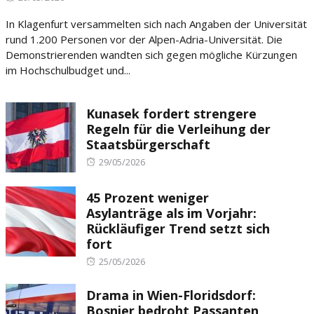
on
In Klagenfurt versammelten sich nach Angaben der Universität
rund 1.200 Personen vor der Alpen-Adria-Universität. Die
Demonstrierenden wandten sich gegen mögliche Kürzungen
im Hochschulbudget und...
Kunasek fordert strengere
Regeln für die Verleihung der
Staatsbürgerschaft
Posted
29/05/2026
on
45 Prozent weniger
Asylanträge als im Vorjahr:
Rückläufiger Trend setzt sich
fort
Posted
25/05/2026
on
Drama in Wien-Floridsdorf:
Bosnier bedroht Passanten