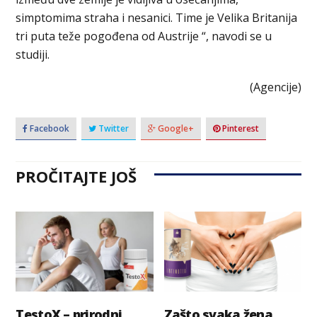
simptomima straha i nesanici. Time je Velika Britanija
tri puta teže pogođena od Austrije “, navodi se u
studiji.
(Agencije)
Facebook
Twitter
Google+
Pinterest
PROČITAJTE JOŠ
TestoX – prirodni
Zašto svaka žena