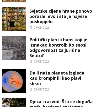
Svjetske cijene hrane ponovo
porasle, evo i šta je najviše
poskupjelo
Posted
07/08/2026
on
Politički plan ili haos koji je
izmakao kontroli: Ko snosi
odgovornost za juriš na
Seutu?
Posted
04/08/2026
on
Da li naša planeta izgleda
kao krompir ili kao plavi
kliker
Posted
06/08/2026
on
Djeca i razvod: Šta se događa
među braćom i sestrama