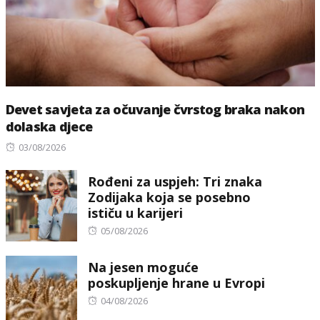
Devet savjeta za očuvanje čvrstog braka nakon
dolaska djece
Posted
03/08/2026
on
Rođeni za uspjeh: Tri znaka
Zodijaka koja se posebno
ističu u karijeri
Posted
05/08/2026
on
Na jesen moguće
poskupljenje hrane u Evropi
Posted
04/08/2026
on