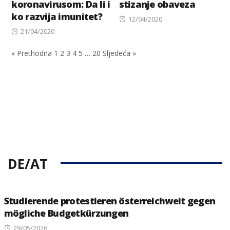
koronavirusom: Da li i
stizanje obaveza
ko razvija imunitet?
Posted
12/04/2020
Posted
on
21/04/2020
on
« Prethodna
1
2
3
4
5
…
20
Sljedeća »
DE/AT
Studierende protestieren österreichweit gegen
mögliche Budgetkürzungen
Posted
29/05/2026