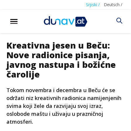
Srpski /
Deutsch /
Kreativna jesen u Beču:
Nove radionice pisanja,
javnog nastupa i božićne
čarolije
Tokom novembra i decembra u Beču će se
održati niz kreativnih radionica namijenjenih
svima koji žele da razvijaju svoj izraz,
oslobode maštu i uživaju u prazničnoj
atmosferi.