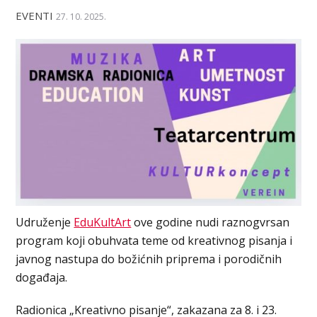
EVENTI
27. 10. 2025.
Udruženje
EduKultArt
ove godine nudi raznogvrsan
program koji obuhvata teme od kreativnog pisanja i
javnog nastupa do božićnih priprema i porodičnih
događaja.
Radionica „Kreativno pisanje“, zakazana za 8. i 23.