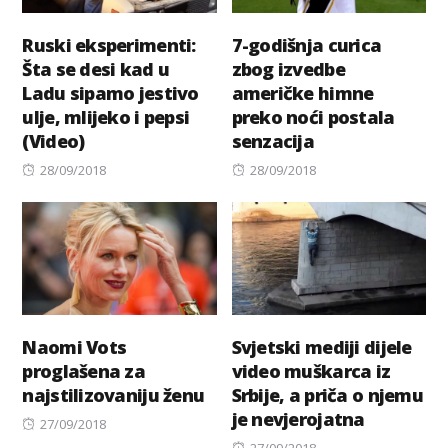
Ruski eksperimenti:
7-godišnja curica
Šta se desi kad u
zbog izvedbe
Ladu sipamo jestivo
američke himne
ulje, mlijeko i pepsi
preko noći postala
(Video)
senzacija
Posted
Posted
28/09/2018
28/09/2018
on
on
Naomi Vots
Svjetski mediji dijele
proglašena za
video muškarca iz
najstilizovaniju ženu
Srbije, a priča o njemu
je nevjerojatna
Posted
27/09/2018
on
Posted