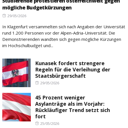
Studierende protestieren österreichweit gegen
mögliche Budgetkürzungen
Posted
29/05/2026
on
In Klagenfurt versammelten sich nach Angaben der Universität
rund 1.200 Personen vor der Alpen-Adria-Universität. Die
Demonstrierenden wandten sich gegen mögliche Kürzungen
im Hochschulbudget und...
Kunasek fordert strengere
Regeln für die Verleihung der
Staatsbürgerschaft
Posted
29/05/2026
on
45 Prozent weniger
Asylanträge als im Vorjahr:
Rückläufiger Trend setzt sich
fort
Posted
25/05/2026