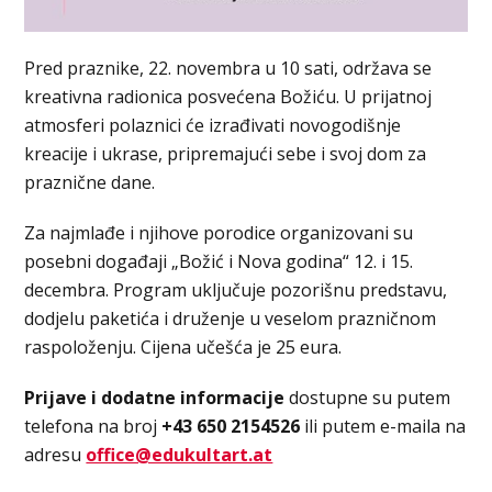
Pred praznike, 22. novembra u 10 sati, održava se
kreativna radionica posvećena Božiću. U prijatnoj
atmosferi polaznici će izrađivati novogodišnje
kreacije i ukrase, pripremajući sebe i svoj dom za
praznične dane.
Za najmlađe i njihove porodice organizovani su
posebni događaji „Božić i Nova godina“ 12. i 15.
decembra. Program uključuje pozorišnu predstavu,
dodjelu paketića i druženje u veselom prazničnom
raspoloženju. Cijena učešća je 25 eura.
Prijave i dodatne informacije
dostupne su putem
telefona na broj
+43 650 2154526
ili putem e-maila na
adresu
office@edukultart.at