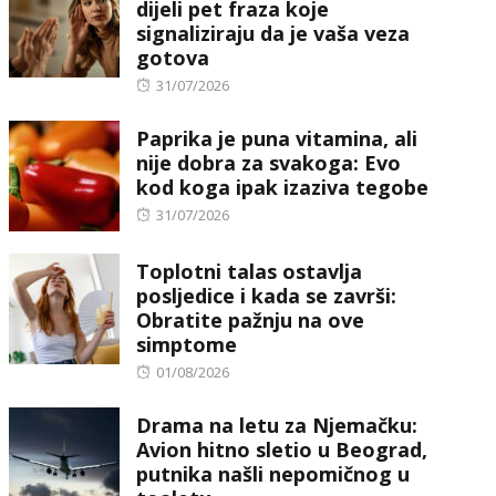
dijeli pet fraza koje
signaliziraju da je vaša veza
gotova
Posted
31/07/2026
on
Paprika je puna vitamina, ali
nije dobra za svakoga: Evo
kod koga ipak izaziva tegobe
Posted
31/07/2026
on
Toplotni talas ostavlja
posljedice i kada se završi:
Obratite pažnju na ove
simptome
Posted
01/08/2026
on
Drama na letu za Njemačku:
Avion hitno sletio u Beograd,
putnika našli nepomičnog u