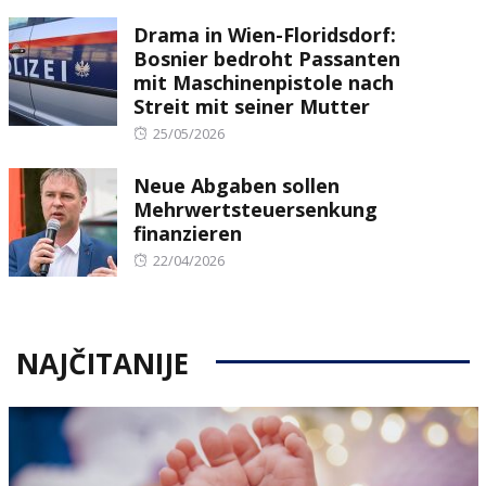
on
Drama in Wien-Floridsdorf:
Bosnier bedroht Passanten
mit Maschinenpistole nach
Streit mit seiner Mutter
Posted
25/05/2026
on
Neue Abgaben sollen
Mehrwertsteuersenkung
finanzieren
Posted
22/04/2026
on
NAJČITANIJE