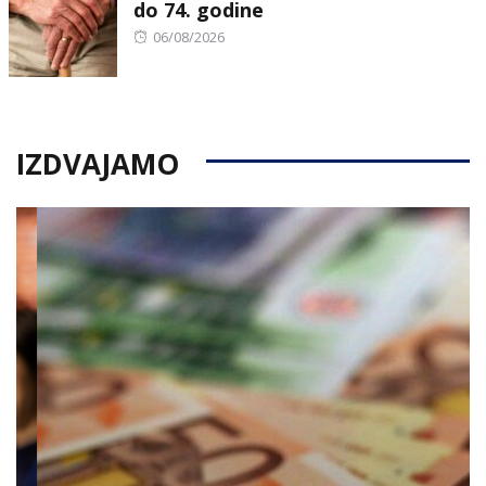
do 74. godine
Posted
06/08/2026
on
IZDVAJAMO