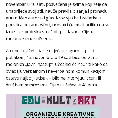
novembar u 10 sati, posvećena je svima koji žele da
unaprijede svoj stil, nauče pravila pisanja i pronađu
autentičan autorski glas. Kroz vježbe i zadatke u
podsticajnoj atmosferi, učesnici će imati priliku da se
izraze uz podršku stručnih predavača. Cijena
radionice iznosi 49 eura.
Za one koji žele da se osjećaju sigurnije pred
publikom, 13. novembra u 19 sati biće održana
radionica „Javni nastup“. Učesnici će naučiti kako da
ovladaju verbalnom i neverbalnom komunikacijom i
ostave najbolji utisak – bilo na intervjuu, sceni ili
društvenim mrežama. Cijena učešća je 49 eura.