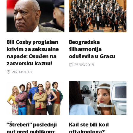
Bill Cosby proglašen
Beogradska
krivim za seksualne
filharmonija
napade: Osuđen na
oduševila u Gracu
zatvorsku kaznu!
Posted
25/09/2018
Posted
on
26/09/2018
on
“Štreberi” poslednji
Kad ste bili kod
put pred publikom:
oftalmologa?