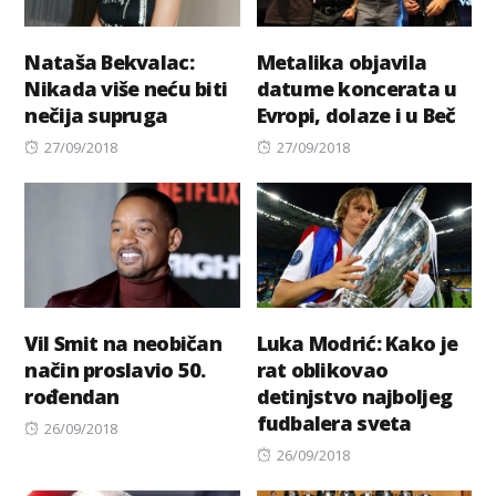
Nataša Bekvalac:
Metalika objavila
Nikada više neću biti
datume koncerata u
nečija supruga
Evropi, dolaze i u Beč
Posted
Posted
27/09/2018
27/09/2018
on
on
Vil Smit na neobičan
Luka Modrić: Kako je
način proslavio 50.
rat oblikovao
rođendan
detinjstvo najboljeg
fudbalera sveta
Posted
26/09/2018
on
Posted
26/09/2018
on