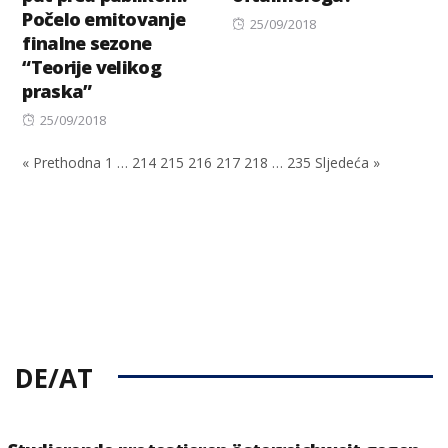
Počelo emitovanje
Posted
25/09/2018
finalne sezone
on
“Teorije velikog
praska”
Posted
25/09/2018
on
« Prethodna
1
…
214
215
216
217
218
…
235
Sljedeća »
DE/AT