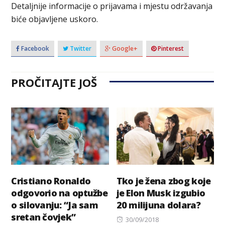
Detaljnije informacije o prijavama i mjestu održavanja
biće objavljene uskoro.
Facebook
Twitter
Google+
Pinterest
PROČITAJTE JOŠ
Cristiano Ronaldo
Tko je žena zbog koje
odgovorio na optužbe
je Elon Musk izgubio
o silovanju: “Ja sam
20 milijuna dolara?
sretan čovjek”
Posted
30/09/2018