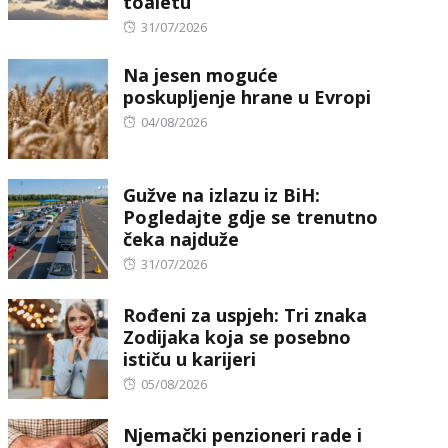
toaletu
Posted
31/07/2026
on
Na jesen moguće
poskupljenje hrane u Evropi
Posted
04/08/2026
on
Gužve na izlazu iz BiH:
Pogledajte gdje se trenutno
čeka najduže
Posted
31/07/2026
on
Rođeni za uspjeh: Tri znaka
Zodijaka koja se posebno
ističu u karijeri
Posted
05/08/2026
on
Njemački penzioneri rade i