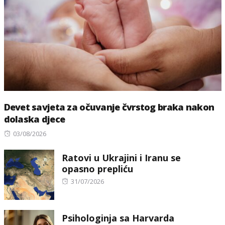
Devet savjeta za očuvanje čvrstog braka nakon
dolaska djece
Posted
03/08/2026
on
Ratovi u Ukrajini i Iranu se
opasno prepliću
Posted
31/07/2026
on
Psihologinja sa Harvarda