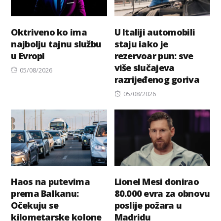
Oktriveno ko ima
U Italiji automobili
najbolju tajnu službu
staju iako je
u Evropi
rezervoar pun: sve
više slučajeva
Posted
05/08/2026
razrijeđenog goriva
on
Posted
05/08/2026
on
Haos na putevima
Lionel Mesi donirao
prema Balkanu:
80.000 evra za obnovu
Očekuju se
poslije požara u
kilometarske kolone
Madridu