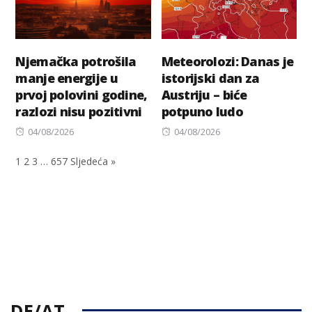
Njemačka potrošila
Meteorolozi: Danas je
manje energije u
istorijski dan za
prvoj polovini godine,
Austriju – biće
razlozi nisu pozitivni
potpuno ludo
Posted
Posted
04/08/2026
04/08/2026
on
on
1
2
3
…
657
Sljedeća »
DE/AT