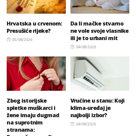
Hrvatska u crvenom:
Da li mačke stvarno
Presušiće rijeke?
ne vole svoje vlasnike
ili je to urbani mit
Posted
05/08/2026
on
Posted
04/08/2026
on
Zbog istorijske
Vrućine u stanu: Koji
spletke muškarci i
klima-uređaj je
žene imaju dugmad
najbolji izbor?
na suprotnim
Posted
04/08/2026
stranama:
on