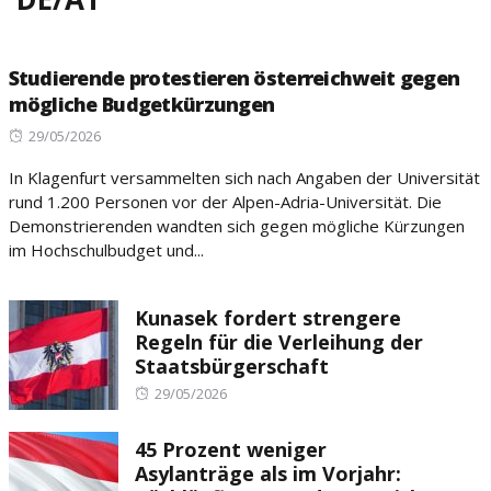
Studierende protestieren österreichweit gegen
mögliche Budgetkürzungen
Posted
29/05/2026
on
In Klagenfurt versammelten sich nach Angaben der Universität
rund 1.200 Personen vor der Alpen-Adria-Universität. Die
Demonstrierenden wandten sich gegen mögliche Kürzungen
im Hochschulbudget und...
Kunasek fordert strengere
Regeln für die Verleihung der
Staatsbürgerschaft
Posted
29/05/2026
on
45 Prozent weniger
Asylanträge als im Vorjahr: