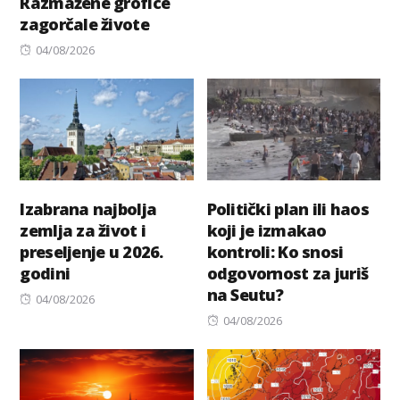
Razmažene grofice
zagorčale živote
Posted
04/08/2026
on
Izabrana najbolja
Politički plan ili haos
zemlja za život i
koji je izmakao
preseljenje u 2026.
kontroli: Ko snosi
godini
odgovornost za juriš
na Seutu?
Posted
04/08/2026
on
Posted
04/08/2026
on