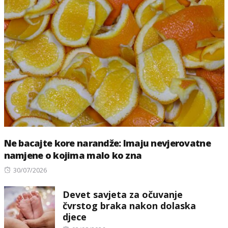
Ne bacajte kore narandže: Imaju nevjerovatne
namjene o kojima malo ko zna
Posted
30/07/2026
on
Devet savjeta za očuvanje
čvrstog braka nakon dolaska
djece