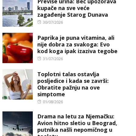
Previše urina: Beč upozorava
kupače na sve veće
zagađenje Starog Dunava
Posted
30/07/2026
on
Paprika je puna vitamina, ali
nije dobra za svakoga: Evo
kod koga ipak izaziva tegobe
Posted
31/07/2026
on
Toplotni talas ostavlja
posljedice i kada se završi:
Obratite pažnju na ove
simptome
Posted
01/08/2026
on
Drama na letu za Njemačku:
Avion hitno sletio u Beograd,
putnika našli nepomičnog u