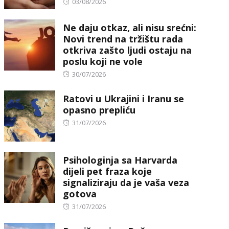
Posted
03/08/2026
on
Ne daju otkaz, ali nisu srećni:
Novi trend na tržištu rada
otkriva zašto ljudi ostaju na
poslu koji ne vole
Posted
30/07/2026
on
Ratovi u Ukrajini i Iranu se
opasno prepliću
Posted
31/07/2026
on
Psihologinja sa Harvarda
dijeli pet fraza koje
signaliziraju da je vaša veza
gotova
Posted
31/07/2026
on