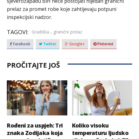
sjeverozapadu BiH neće postojati nijedan granični
prelaz za promet robe koje zahtijevaju potpuni
inspekcijski nadzor.
TAGOVI:
,
Gradiška
granični prelaz
Facebook
Twitter
Google+
Pinterest
PROČITAJTE JOŠ
Rođeni za uspjeh: Tri
Koliko visoku
znaka Zodijaka koja
temperaturu ljudsko