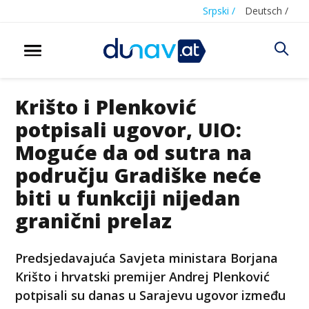
Srpski /
Deutsch /
Krišto i Plenković
potpisali ugovor, UIO:
Moguće da od sutra na
području Gradiške neće
biti u funkciji nijedan
granični prelaz
Predsjedavajuća Savjeta ministara Borjana
Krišto i hrvatski premijer Andrej Plenković
potpisali su danas u Sarajevu ugovor između