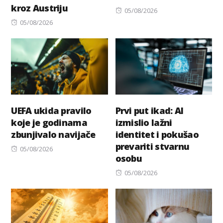
kroz Austriju
Posted
05/08/2026
Posted
on
05/08/2026
on
UEFA ukida pravilo
Prvi put ikad: AI
koje je godinama
izmislio lažni
zbunjivalo navijače
identitet i pokušao
prevariti stvarnu
Posted
05/08/2026
osobu
on
Posted
05/08/2026
on