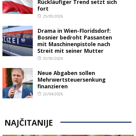
Rückläufiger Trend setzt sich
fort
Posted
25/05/2026
on
Drama in Wien-Floridsdorf:
Bosnier bedroht Passanten
mit Maschinenpistole nach
Streit mit seiner Mutter
Posted
25/05/2026
on
Neue Abgaben sollen
Mehrwertsteuersenkung
finanzieren
Posted
22/04/2026
on
NAJČITANIJE