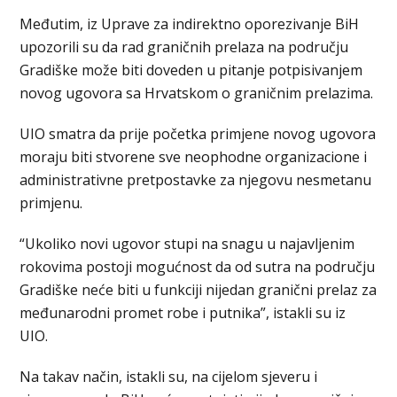
Međutim, iz Uprave za indirektno oporezivanje BiH
upozorili su da rad graničnih prelaza na području
Gradiške može biti doveden u pitanje potpisivanjem
novog ugovora sa Hrvatskom o graničnim prelazima.
UIO smatra da prije početka primjene novog ugovora
moraju biti stvorene sve neophodne organizacione i
administrativne pretpostavke za njegovu nesmetanu
primjenu.
“Ukoliko novi ugovor stupi na snagu u najavljenim
rokovima postoji mogućnost da od sutra na području
Gradiške neće biti u funkciji nijedan granični prelaz za
međunarodni promet robe i putnika”, istakli su iz
UIO.
Na takav način, istakli su, na cijelom sjeveru i