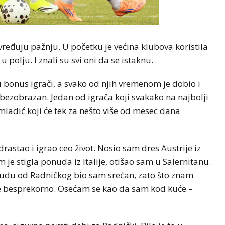
vređuju pažnju. U početku je većina klubova koristila
 polju. I znali su svi oni da se istaknu.
u bonus igrači, a svako od njih vremenom je dobio i
ki bezobrazan. Jedan od igrača koji svakako na najbolji
 mladić koji će tek za nešto više od mesec dana
astao i igrao ceo život. Nosio sam dres Austrije iz
m je stigla ponuda iz Italije, otišao sam u Salernitanu.
nudu od Radničkog bio sam srećan, zato što znam
sve besprekorno. Osećam se kao da sam kod kuće –