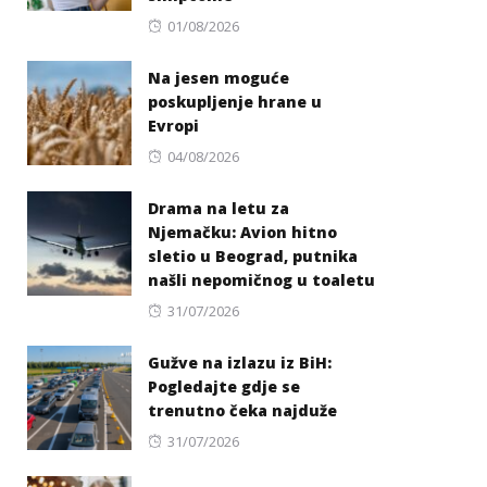
Posted
01/08/2026
on
Na jesen moguće
poskupljenje hrane u
Evropi
Posted
04/08/2026
on
Drama na letu za
Njemačku: Avion hitno
sletio u Beograd, putnika
našli nepomičnog u toaletu
Posted
31/07/2026
on
Gužve na izlazu iz BiH:
Pogledajte gdje se
trenutno čeka najduže
Posted
31/07/2026
on