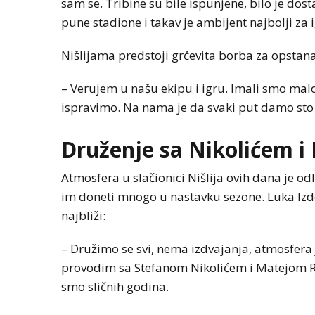
sam se. Tribine su bile ispunjene, bilo je dost
pune stadione i takav je ambijent najbolji za 
Nišlijama predstoji grčevita borba za opstanak
– Verujem u našu ekipu i igru. Imali smo ma
ispravimo. Na nama je da svaki put damo sto 
Druženje sa Nikolićem i
Atmosfera u slačionici Nišlija ovih dana je od
im doneti mnogo u nastavku sezone. Luka Izder
najbliži:
– Družimo se svi, nema izdvajanja, atmosfera
provodim sa Stefanom Nikolićem i Matejom Ra
smo sličnih godina.