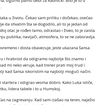
a, sigurno pamti debi za Radnički. Bilo je to u
.
taka u životu. Čekao sam priliku i dočekao, osećao
e da shvatim šta se dogodilo, ali to je jedan od
oj otac je rođen tamo, odrastao i živeo, to je zaista
ju publika, navijači, atmosfera, to se ne zaboravlja.
tovremeno i dosta obavezuje, jeste ukazana šansa.
ju i hrabrost da odigramo najbolje što znamo i
ad mi neko veruje, kad trener prati moj trud i
lji kad šansa iskoristim na najbolji mogući način.
zi startera i odigrao veoma dobro. Kako Luka ističe,
utku, lidera tabele i to u Humskoj.
ećao na zagrevanju. Kad sam izašao na teren, naježio