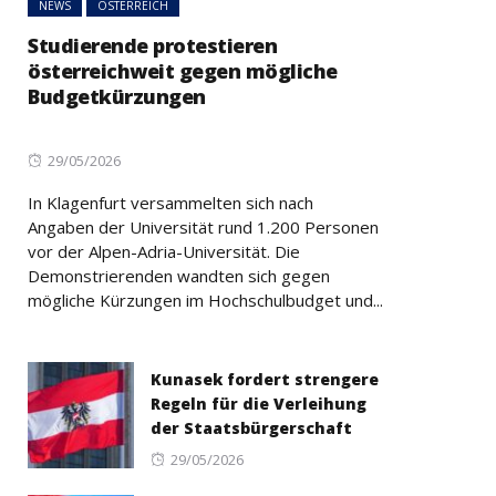
NEWS
ÖSTERREICH
Studierende protestieren
österreichweit gegen mögliche
Budgetkürzungen
Posted
29/05/2026
on
In Klagenfurt versammelten sich nach
Angaben der Universität rund 1.200 Personen
vor der Alpen-Adria-Universität. Die
Demonstrierenden wandten sich gegen
mögliche Kürzungen im Hochschulbudget und...
Kunasek fordert strengere
Regeln für die Verleihung
der Staatsbürgerschaft
Posted
29/05/2026
on