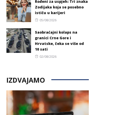
Rođeni za uspjeh: Tri znaka
Zodijaka koja se posebno
ističu u karijeri
Posted
05/08/2026
on
Saobraćajni kolaps na
granici Crne Gore i
Hrvatske, čeka se više od
10 sati
Posted
02/08/2026
on
IZDVAJAMO