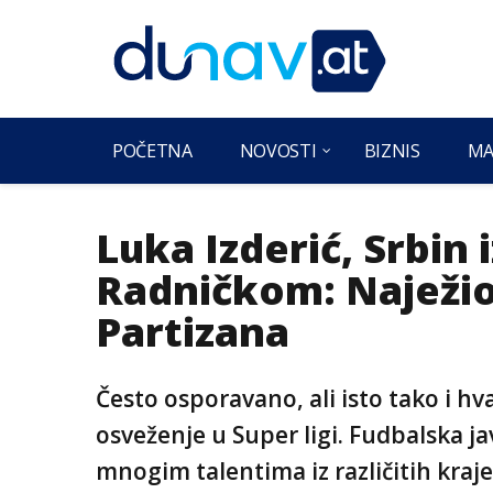
POČETNA
NOVOSTI
BIZNIS
MA
Luka Izderić, Srbin 
Radničkom: Naježio
Partizana
Često osporavano, ali isto tako i hv
osveženje u Super ligi. Fudbalska ja
mnogim talentima iz različitih kraje