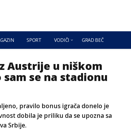
GAZIN
SPORT
VODIČI
GRAD BEČ
iz Austrije u niškom
 sam se na stadionu
aljeno, pravilo bonus igrača donelo je
vnost dobila je priliku da se upozna sa
va Srbije.