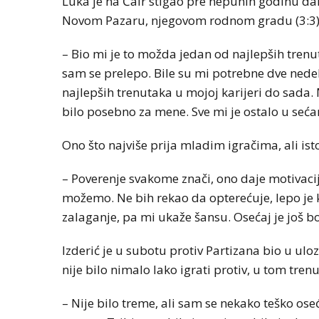
Luka je na Čair stigao pre nepunih godinu dan
Novom Pazaru, njegovom rodnom gradu (3:3)
– Bio mi je to možda jedan od najlepših trenu
sam se prelepo. Bile su mi potrebne dve nedelj
najlepših trenutaka u mojoj karijeri do sada. M
bilo posebno za mene. Sve mi je ostalo u sećan
Ono što najviše prija mladim igračima, ali is
– Poverenje svakome znači, ono daje motivaci
možemo. Ne bih rekao da opterećuje, lepo je k
zalaganje, pa mi ukaže šansu. Osećaj je još bo
Izderić je u subotu protiv Partizana bio u ulo
nije bilo nimalo lako igrati protiv, u tom tren
– Nije bilo treme, ali sam se nekako teško os