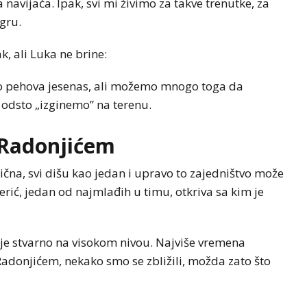
a navijača. Ipak, svi mi živimo za takve trenutke, za
igru.
, ali Luka ne brine:
lo pehova jesenas, ali možemo mnogo toga da
odsto „izginemo” na terenu.
 Radonjićem
lična, svi dišu kao jedan i upravo to zajedništvo može
ić, jedan od najmlađih u timu, otkriva sa kim je
 je stvarno na visokom nivou. Najviše vremena
donjićem, nekako smo se zbližili, možda zato što