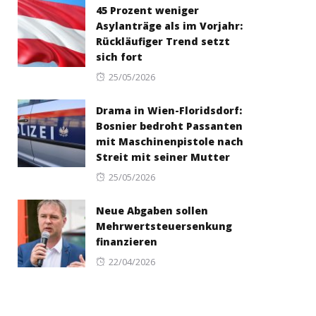
45 Prozent weniger
Asylanträge als im Vorjahr:
Rückläufiger Trend setzt
sich fort
Posted
25/05/2026
on
Drama in Wien-Floridsdorf:
Bosnier bedroht Passanten
mit Maschinenpistole nach
Streit mit seiner Mutter
Posted
25/05/2026
on
Neue Abgaben sollen
Mehrwertsteuersenkung
finanzieren
Posted
22/04/2026
on