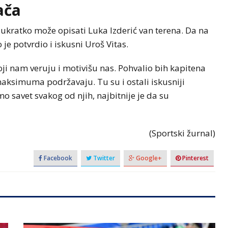
ača
 ukratko može opisati Luka Izderić van terena. Da na
je potvrdio i iskusni Uroš Vitas.
ji nam veruju i motivišu nas. Pohvalio bih kapitena
maksimuma podržavaju. Tu su i ostali iskusniji
o savet svakog od njih, najbitnije je da su
(Sportski žurnal)
Facebook
Twitter
Google+
Pinterest