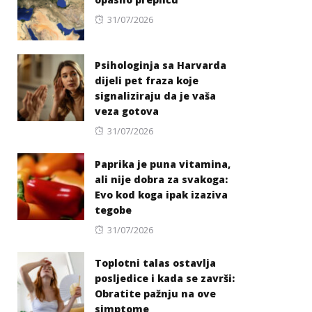
Posted
31/07/2026
on
Psihologinja sa Harvarda
dijeli pet fraza koje
signaliziraju da je vaša
veza gotova
Posted
31/07/2026
on
Paprika je puna vitamina,
ali nije dobra za svakoga:
Evo kod koga ipak izaziva
tegobe
Posted
31/07/2026
on
Toplotni talas ostavlja
posljedice i kada se završi:
Obratite pažnju na ove
simptome