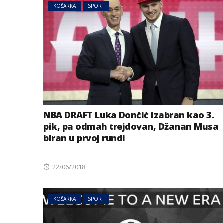
KOŠARKA
SPORT
NBA DRAFT Luka Dončić izabran kao 3.
pik, pa odmah trejdovan, Džanan Musa
biran u prvoj rundi
Posted
22/06/2018
on
KOŠARKA
SPORT