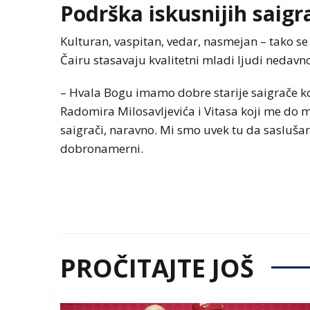
Podrška iskusnijih saigr
Kulturan, vaspitan, vedar, nasmejan – tako se
Čairu stasavaju kvalitetni mladi ljudi nedavno 
– Hvala Bogu imamo dobre starije saigrače ko
Radomira Milosavljevića i Vitasa koji me do 
saigrači, naravno. Mi smo uvek tu da saslušam
dobronamerni.
PROČITAJTE JOŠ