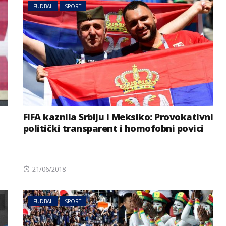
FUDBAL
SPORT
FIFA kaznila Srbiju i Meksiko: Provokativni
politički transparent i homofobni povici
Posted
21/06/2018
on
FUDBAL
SPORT