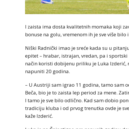
I zaista ima dosta kvalitetnih momaka koji za
bonuse na golu, vremenom ih je sve više bilo i u
Niški Radnički imao je sreće kada su u pitanj
epitet – hrabar, istrajan, vredan, pa i sports
način koristi dobijenu priliku je Luka Izderić,
napuniti 20 godina.
– U Austriji sam igrao 11 godina, tamo sam odr
Beča, bio je to zaista lep period za mene. Zati
I tamo je sve bilo odlično. Kad sam dobio po
tradiciju kluba i od prvog trenutka ovde je 
kaže Izderić.