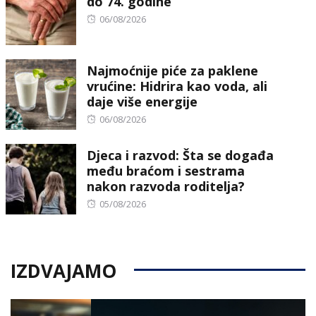
do 74. godine
Posted
06/08/2026
on
Najmoćnije piće za paklene
vrućine: Hidrira kao voda, ali
daje više energije
Posted
06/08/2026
on
Djeca i razvod: Šta se događa
među braćom i sestrama
nakon razvoda roditelja?
Posted
05/08/2026
on
IZDVAJAMO