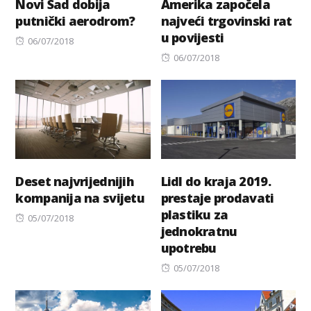
Novi Sad dobija
Amerika započela
putnički aerodrom?
najveći trgovinski rat
u povijesti
Posted
06/07/2018
on
Posted
06/07/2018
on
Deset najvrijednijih
Lidl do kraja 2019.
kompanija na svijetu
prestaje prodavati
plastiku za
Posted
05/07/2018
jednokratnu
on
upotrebu
Posted
05/07/2018
on