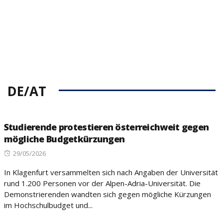
DE/AT
Studierende protestieren österreichweit gegen
mögliche Budgetkürzungen
Posted
29/05/2026
on
In Klagenfurt versammelten sich nach Angaben der Universität
rund 1.200 Personen vor der Alpen-Adria-Universität. Die
Demonstrierenden wandten sich gegen mögliche Kürzungen
im Hochschulbudget und...