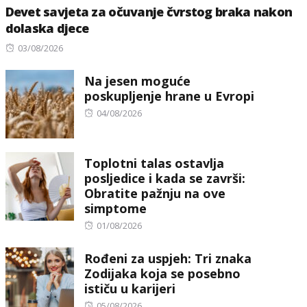
Devet savjeta za očuvanje čvrstog braka nakon
dolaska djece
Posted
03/08/2026
on
Na jesen moguće
poskupljenje hrane u Evropi
Posted
04/08/2026
on
Toplotni talas ostavlja
posljedice i kada se završi:
Obratite pažnju na ove
simptome
Posted
01/08/2026
on
Rođeni za uspjeh: Tri znaka
Zodijaka koja se posebno
ističu u karijeri
Posted
05/08/2026