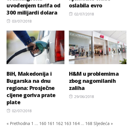
uvođenjem tarifa od
oslabila evro
300 milijardi dolara
Posted
02/07/2018
Posted
on
03/07/2018
on
BiH, Makedonija i
H&M u problemima
Bugarska na dnu
zbog nagomilanih
regiona: Prosječne
zaliha
cijene goriva prate
Posted
29/06/2018
plate
on
Posted
02/07/2018
on
« Prethodna
1
…
160
161
162
163
164
…
168
Sljedeća »