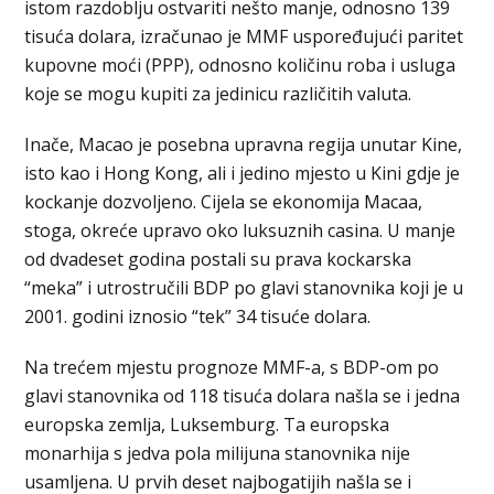
istom razdoblju ostvariti nešto manje, odnosno 139
tisuća dolara, izračunao je MMF uspoređujući paritet
kupovne moći (PPP), odnosno količinu roba i usluga
koje se mogu kupiti za jedinicu različitih valuta.
Inače, Macao je posebna upravna regija unutar Kine,
isto kao i Hong Kong, ali i jedino mjesto u Kini gdje je
kockanje dozvoljeno. Cijela se ekonomija Macaa,
stoga, okreće upravo oko luksuznih casina. U manje
od dvadeset godina postali su prava kockarska
“meka” i utrostručili BDP po glavi stanovnika koji je u
2001. godini iznosio “tek” 34 tisuće dolara.
Na trećem mjestu prognoze MMF-a, s BDP-om po
glavi stanovnika od 118 tisuća dolara našla se i jedna
europska zemlja, Luksemburg. Ta europska
monarhija s jedva pola milijuna stanovnika nije
usamljena. U prvih deset najbogatijih našla se i