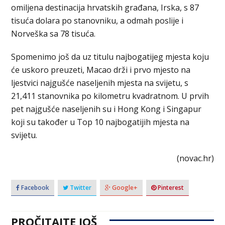
omiljena destinacija hrvatskih građana, Irska, s 87
tisuća dolara po stanovniku, a odmah poslije i
Norveška sa 78 tisuća.
Spomenimo još da uz titulu najbogatijeg mjesta koju
će uskoro preuzeti, Macao drži i prvo mjesto na
ljestvici najgušće naseljenih mjesta na svijetu, s
21,411 stanovnika po kilometru kvadratnom. U prvih
pet najgušće naseljenih su i Hong Kong i Singapur
koji su također u Top 10 najbogatijih mjesta na
svijetu.
(novac.hr)
Facebook
Twitter
Google+
Pinterest
PROČITAJTE JOŠ