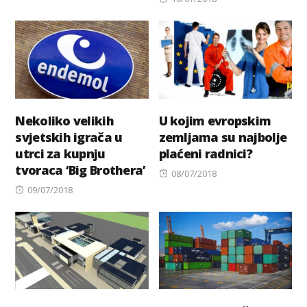
on
Nekoliko velikih
U kojim evropskim
svjetskih igrača u
zemljama su najbolje
utrci za kupnju
plaćeni radnici?
tvoraca ‘Big Brothera’
Posted
08/07/2018
Posted
on
09/07/2018
on