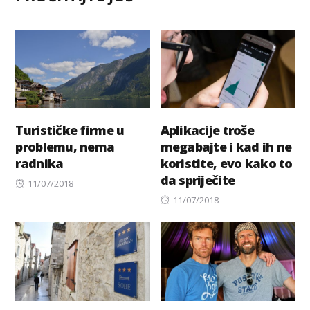
Turističke firme u
Aplikacije troše
problemu, nema
megabajte i kad ih ne
radnika
koristite, evo kako to
da spriječite
Posted
11/07/2018
on
Posted
11/07/2018
on