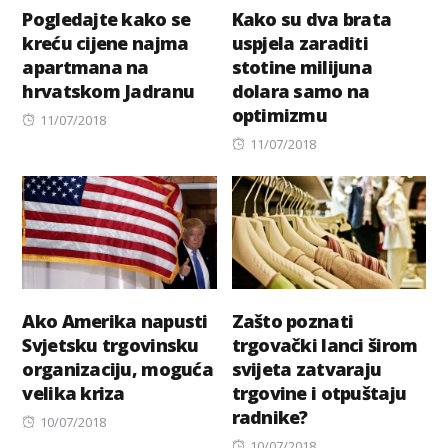
Pogledajte kako se
Kako su dva brata
kreću cijene najma
uspjela zaraditi
apartmana na
stotine milijuna
hrvatskom Jadranu
dolara samo na
optimizmu
Posted
11/07/2018
on
Posted
11/07/2018
on
Ako Amerika napusti
Zašto poznati
Svjetsku trgovinsku
trgovački lanci širom
organizaciju, moguća
svijeta zatvaraju
velika kriza
trgovine i otpuštaju
radnike?
Posted
10/07/2018
on
Posted
10/07/2018