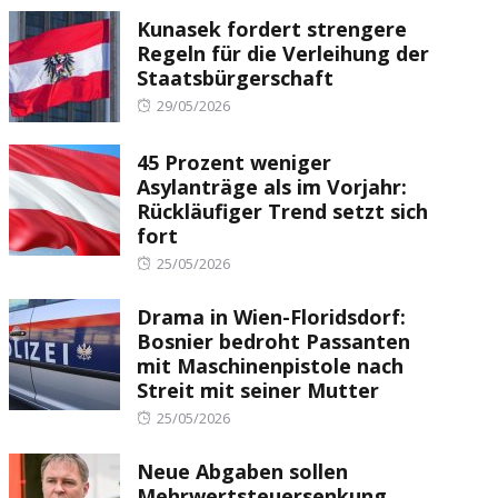
Kunasek fordert strengere
Regeln für die Verleihung der
Staatsbürgerschaft
Posted
29/05/2026
on
45 Prozent weniger
Asylanträge als im Vorjahr:
Rückläufiger Trend setzt sich
fort
Posted
25/05/2026
on
Drama in Wien-Floridsdorf:
Bosnier bedroht Passanten
mit Maschinenpistole nach
Streit mit seiner Mutter
Posted
25/05/2026
on
Neue Abgaben sollen
Mehrwertsteuersenkung