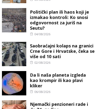
on
Politički plan ili haos koji je
izmakao kontroli: Ko snosi
odgovornost za juriš na
Seutu?
Posted
04/08/2026
on
Saobraćajni kolaps na granici
Crne Gore i Hrvatske, čeka se
više od 10 sati
Posted
02/08/2026
on
Da li naša planeta izgleda
kao krompir ili kao plavi
kliker
Posted
06/08/2026
on
Njemački penzioneri rade i