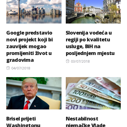
Google predstavio
Slovenija vodeća u
novi projekt koji bi
regiji po kvalitetu
zauvijek mogao
usluge, BiH na
promijeniti život u
posljednjem mjestu
gradovima
Posted
03/07/2018
Posted
on
04/07/2018
on
Brisel prijeti
Nestabilnost
Washingtonu
njemačke Vlade