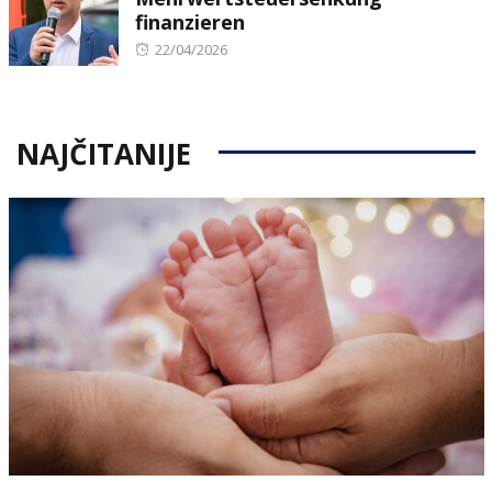
finanzieren
Posted
22/04/2026
on
NAJČITANIJE