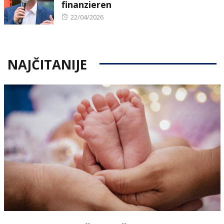
finanzieren
Posted
22/04/2026
on
NAJČITANIJE