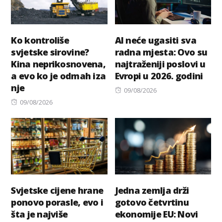
Ko kontroliše
AI neće ugasiti sva
svjetske sirovine?
radna mjesta: Ovo su
Kina neprikosnovena,
najtraženiji poslovi u
a evo ko je odmah iza
Evropi u 2026. godini
nje
Posted
09/08/2026
Posted
on
09/08/2026
on
Svjetske cijene hrane
Jedna zemlja drži
ponovo porasle, evo i
gotovo četvrtinu
šta je najviše
ekonomije EU: Novi