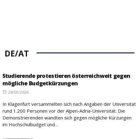
DE/AT
Studierende protestieren österreichweit gegen
mögliche Budgetkürzungen
Posted
29/05/2026
on
In Klagenfurt versammelten sich nach Angaben der Universität
rund 1.200 Personen vor der Alpen-Adria-Universität. Die
Demonstrierenden wandten sich gegen mögliche Kürzungen
im Hochschulbudget und...