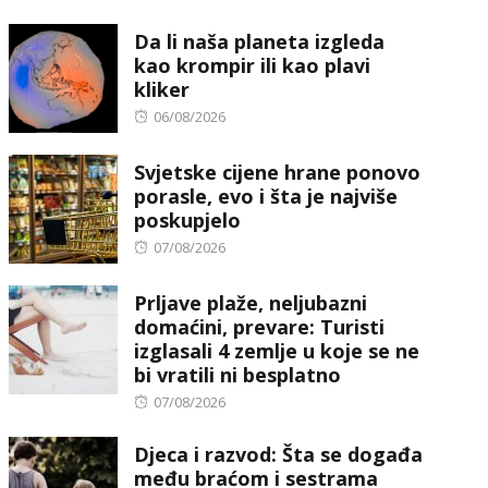
on
Da li naša planeta izgleda
kao krompir ili kao plavi
kliker
Posted
06/08/2026
on
Svjetske cijene hrane ponovo
porasle, evo i šta je najviše
poskupjelo
Posted
07/08/2026
on
Prljave plaže, neljubazni
domaćini, prevare: Turisti
izglasali 4 zemlje u koje se ne
bi vratili ni besplatno
Posted
07/08/2026
on
Djeca i razvod: Šta se događa
među braćom i sestrama