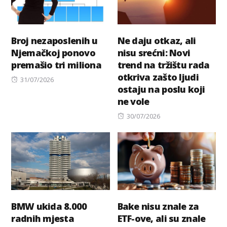
Broj nezaposlenih u
Ne daju otkaz, ali
Njemačkoj ponovo
nisu srećni: Novi
premašio tri miliona
trend na tržištu rada
otkriva zašto ljudi
Posted
31/07/2026
ostaju na poslu koji
on
ne vole
Posted
30/07/2026
on
BMW ukida 8.000
Bake nisu znale za
radnih mjesta
ETF-ove, ali su znale