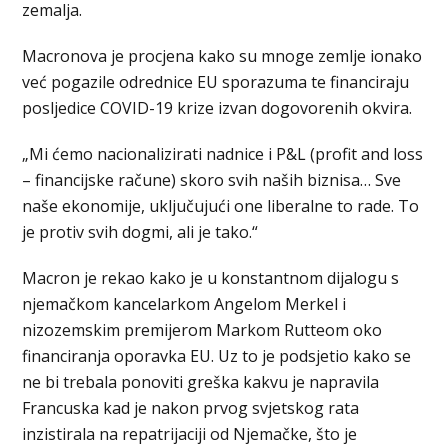
zemalja.
Macronova je procjena kako su mnoge zemlje ionako
već pogazile odrednice EU sporazuma te financiraju
posljedice COVID-19 krize izvan dogovorenih okvira.
„Mi ćemo nacionalizirati nadnice i P&L (profit and loss
– financijske račune) skoro svih naših biznisa… Sve
naše ekonomije, uključujući one liberalne to rade. To
je protiv svih dogmi, ali je tako.“
Macron je rekao kako je u konstantnom dijalogu s
njemačkom kancelarkom Angelom Merkel i
nizozemskim premijerom Markom Rutteom oko
financiranja oporavka EU. Uz to je podsjetio kako se
ne bi trebala ponoviti greška kakvu je napravila
Francuska kad je nakon prvog svjetskog rata
inzistirala na repatrijaciji od Njemačke, što je