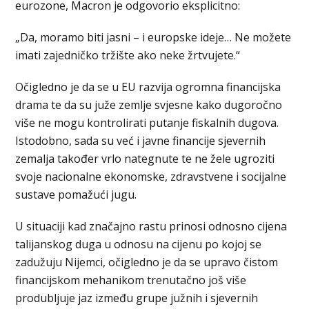
eurozone, Macron je odgovorio eksplicitno:
„Da, moramo biti jasni – i europske ideje… Ne možete
imati zajedničko tržište ako neke žrtvujete.“
Očigledno je da se u EU razvija ogromna financijska
drama te da su juže zemlje svjesne kako dugoročno
više ne mogu kontrolirati putanje fiskalnih dugova.
Istodobno, sada su već i javne financije sjevernih
zemalja također vrlo nategnute te ne žele ugroziti
svoje nacionalne ekonomske, zdravstvene i socijalne
sustave pomažući jugu.
U situaciji kad značajno rastu prinosi odnosno cijena
talijanskog duga u odnosu na cijenu po kojoj se
zadužuju Nijemci, očigledno je da se upravo čistom
financijskom mehanikom trenutačno još više
produbljuje jaz između grupe južnih i sjevernih