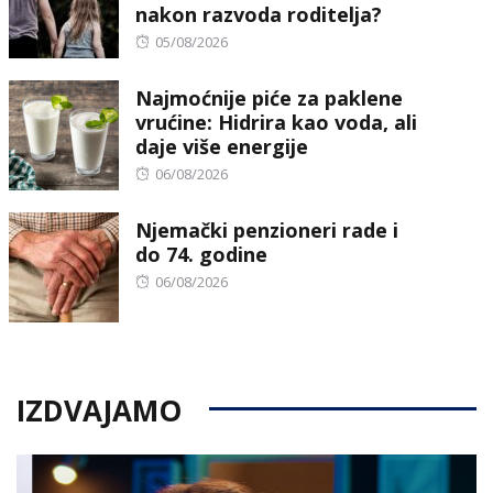
nakon razvoda roditelja?
Posted
05/08/2026
on
Najmoćnije piće za paklene
vrućine: Hidrira kao voda, ali
daje više energije
Posted
06/08/2026
on
Njemački penzioneri rade i
do 74. godine
Posted
06/08/2026
on
IZDVAJAMO