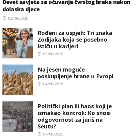
Devet savjeta za očuvanje čvrstog braka nakon
dolaska djece
Posted
03/08/2026
on
Rođeni za uspjeh: Tri znaka
Zodijaka koja se posebno
ističu u karijeri
Posted
05/08/2026
on
Na jesen moguće
poskupljenje hrane u Evropi
Posted
04/08/2026
on
Politički plan ili haos koji je
izmakao kontroli: Ko snosi
odgovornost za juriš na
Seutu?
Posted
04/08/2026