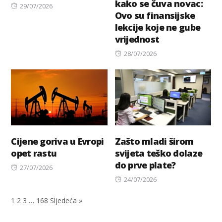
kako se čuva novac:
Posted
29/07/2026
Ovo su finansijske
on
lekcije koje ne gube
vrijednost
Posted
28/07/2026
on
Cijene goriva u Evropi
Zašto mladi širom
opet rastu
svijeta teško dolaze
do prve plate?
Posted
27/07/2026
on
Posted
24/07/2026
on
1
2
3
…
168
Sljedeća »