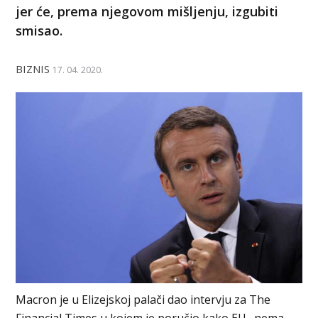
jer će, prema njegovom mišljenju, izgubiti
smisao.
BIZNIS
17. 04. 2020.
Macron je u Elizejskoj palači dao intervju za The
Financial Times u kojem je poručio kako EU „nema