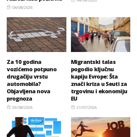
04/08/2026
Posted
on
04/08/2026
on
Za 10 godina
Migrantski talas
vozićemo potpuno
pogodio ključnu
drugačiju vrstu
kapiju Evrope: Šta
automobila?
znači kriza u Seuti za
Objavljena nova
trgovinu i ekonomiju
prognoza
EU
Posted
Posted
03/08/2026
31/07/2026
on
on