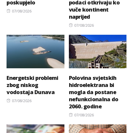
poskupjelo
podaci otkrivaju ko
vuče kontinent
Posted
07/08/2026
naprijed
on
Posted
07/08/2026
on
Energetski problemi
Polovina svjetskih
zbog niskog
hidroelektrana bi
vodostaja Dunava
mogla da postane
nefunkcionalna do
Posted
07/08/2026
2060. godine
on
Posted
07/08/2026
on