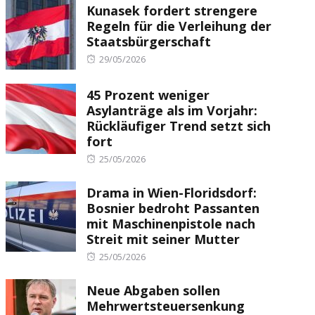
Kunasek fordert strengere
Regeln für die Verleihung der
Staatsbürgerschaft
Posted
29/05/2026
on
45 Prozent weniger
Asylanträge als im Vorjahr:
Rückläufiger Trend setzt sich
fort
Posted
25/05/2026
on
Drama in Wien-Floridsdorf:
Bosnier bedroht Passanten
mit Maschinenpistole nach
Streit mit seiner Mutter
Posted
25/05/2026
on
Neue Abgaben sollen
Mehrwertsteuersenkung