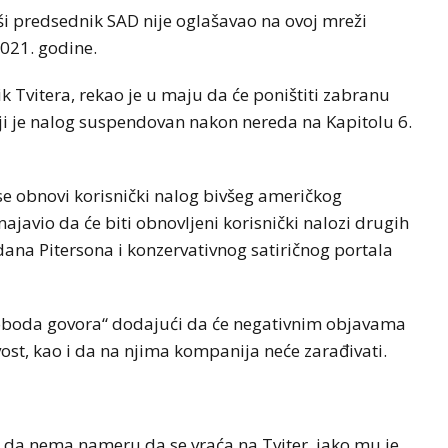
ši predsednik SAD nije oglašavao na ovoj mreži
2021. godine.
ik Tvitera, rekao je u maju da će poništiti zabranu
ji je nalog suspendovan nakon nereda na Kapitolu 6.
se obnovi korisnički nalog bivšeg američkog
najavio da će biti obnovljeni korisnički nalozi drugih
rdana Pitersona i konzervativnog satiričnog portala
loboda govora“ dodajući da će negativnim objavama
vost, kao i da na njima kompanija neće zarađivati.
 da nema nameru da se vraća na Tviter, iako mu je