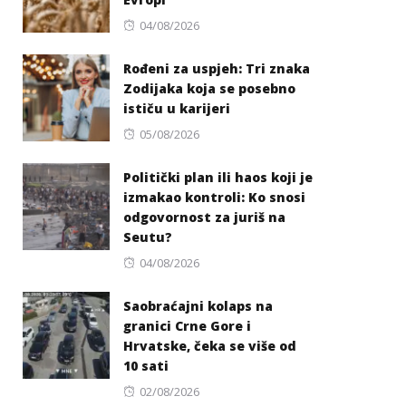
Posted
04/08/2026
on
Rođeni za uspjeh: Tri znaka
Zodijaka koja se posebno
ističu u karijeri
Posted
05/08/2026
on
Politički plan ili haos koji je
izmakao kontroli: Ko snosi
odgovornost za juriš na
Seutu?
Posted
04/08/2026
on
Saobraćajni kolaps na
granici Crne Gore i
Hrvatske, čeka se više od
10 sati
Posted
02/08/2026