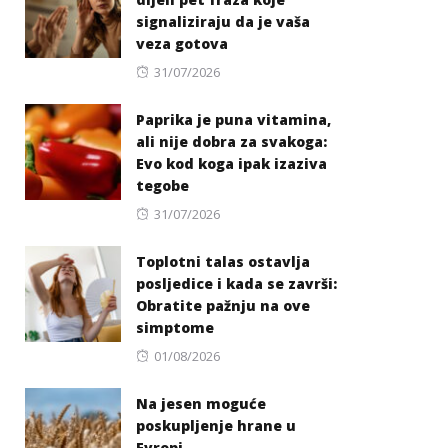
signaliziraju da je vaša
veza gotova
Posted
31/07/2026
on
Paprika je puna vitamina,
ali nije dobra za svakoga:
Evo kod koga ipak izaziva
tegobe
Posted
31/07/2026
on
Toplotni talas ostavlja
posljedice i kada se završi:
Obratite pažnju na ove
simptome
Posted
01/08/2026
on
Na jesen moguće
poskupljenje hrane u
Evropi