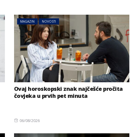
MAGAZIN
NOVOSTI
Ovaj horoskopski znak najčešće pročita
čovjeka u prvih pet minuta
Posted
06/08/2026
on