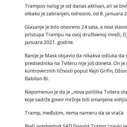
Trampov nalog je od danas aktivan, ali se biv
otkako je zabranjen, odnosno, od 8. januara 
Glasanje je bilo otvoreno 24 sata, a novi vlasn
pristupa Trampu na ovoj društvenoj mreži, či
januara 2021. godine.
Ranije je Mask objavio da nikakva odluka da 
predsednika na Tviteru nije još doneta. On je 
kontroverznih ličnosti poput Kejti Grifin, Džo
Babilon Bi.
Napomenuo je da je „nova politika Tvitera s
koje sadrže govor mržnje biti smanjena vidlji
Tramp, međutim, nema nameru da se vraća
Bivši predsednik SAD Donald Tramp izjavio je