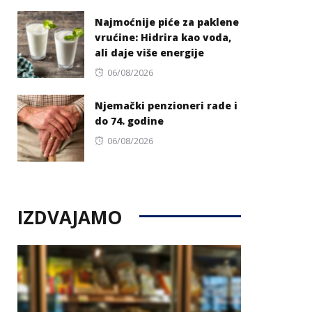
on
Najmoćnije piće za paklene
vrućine: Hidrira kao voda,
ali daje više energije
Posted
06/08/2026
on
Njemački penzioneri rade i
do 74. godine
Posted
06/08/2026
on
IZDVAJAMO