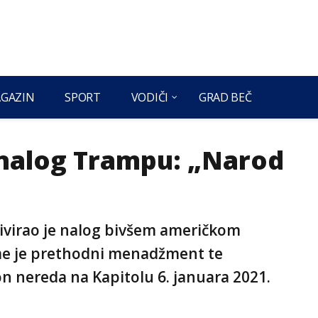
GAZIN
SPORT
VODIČI
GRAD BEČ
 nalog Trampu: „Narod
tivirao je nalog bivšem američkom
e je prethodni menadžment te
 nereda na Kapitolu 6. januara 2021.