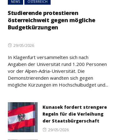
NEWS
ÖSTERREICH
Studierende protestieren
österreichweit gegen mögliche
Budgetkürzungen
Posted
29/05/2026
on
In Klagenfurt versammelten sich nach
Angaben der Universität rund 1.200 Personen
vor der Alpen-Adria-Universität. Die
Demonstrierenden wandten sich gegen
mögliche Kürzungen im Hochschulbudget und...
Kunasek fordert strengere
Regeln für die Verleihung
der Staatsbürgerschaft
Posted
29/05/2026
on