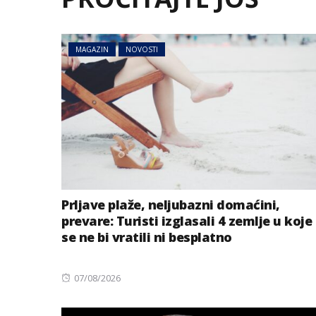
MAGAZIN
NOVOSTI
Prljave plaže, neljubazni domaćini,
prevare: Turisti izglasali 4 zemlje u koje
se ne bi vratili ni besplatno
Posted
07/08/2026
on