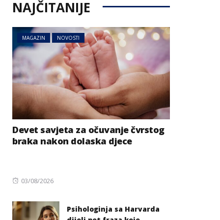
NAJČITANIJE
MAGAZIN
NOVOSTI
Devet savjeta za očuvanje čvrstog
braka nakon dolaska djece
Posted
03/08/2026
on
Psihologinja sa Harvarda
dijeli pet fraza koje