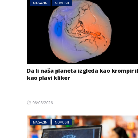
MAGAZIN
NOVOSTI
Da li naša planeta izgleda kao krompir il
kao plavi kliker
Posted
06/08/2026
on
MAGAZIN
NOVOSTI