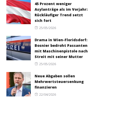
45 Prozent weniger
Asylanträge als im Vorjahr:
Rückläufiger Trend setzt
sich fort
Posted
25/05/2026
on
Drama in Wien-Floridsdorf:
Bosnier bedroht Passanten
mit Maschinenpistole nach
Streit mit seiner Mutter
Posted
25/05/2026
on
Neue Abgaben sollen
Mehrwertsteuersenkung
finanzieren
Posted
22/04/2026
on