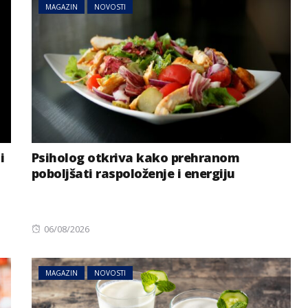
MAGAZIN
NOVOSTI
i
Psiholog otkriva kako prehranom
poboljšati raspoloženje i energiju
Posted
06/08/2026
on
MAGAZIN
NOVOSTI