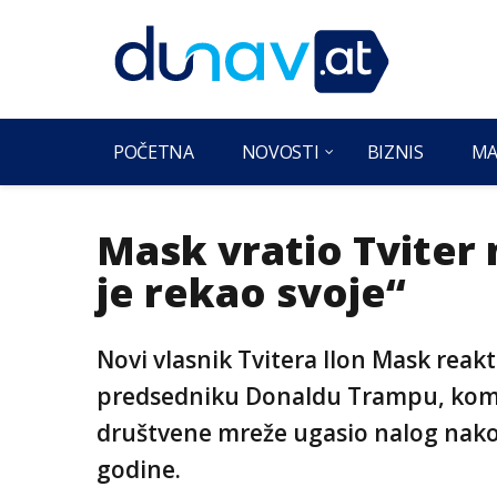
POČETNA
NOVOSTI
BIZNIS
MA
Mask vratio Tviter
je rekao svoje“
Novi vlasnik Tvitera Ilon Mask reak
predsedniku Donaldu Trampu, kom
društvene mreže ugasio nalog nakon
godine.