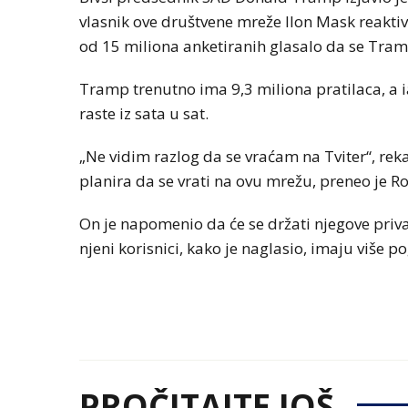
vlasnik ove društvene mreže Ilon Mask reaktiv
od 15 miliona anketiranih glasalo da se Tram
Tramp trenutno ima 9,3 miliona pratilaca, a i
raste iz sata u sat.
„Ne vidim razlog da se vraćam na Tviter“, rek
planira da se vrati na ovu mrežu, preneo je Ro
On je napomenio da će se držati njegove privat
njeni korisnici, kako je naglasio, imaju više p
PROČITAJTE JOŠ