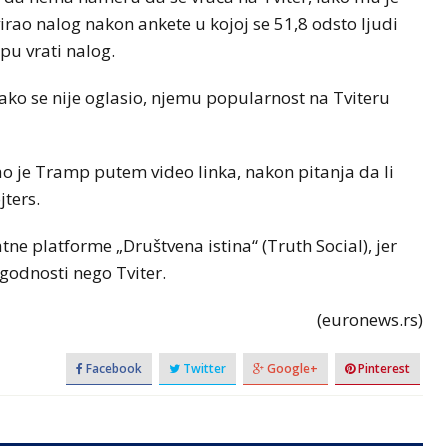
irao nalog nakon ankete u kojoj se 51,8 odsto ljudi
pu vrati nalog.
ako se nije oglasio, njemu popularnost na Tviteru
ao je Tramp putem video linka, nakon pitanja da li
jters.
ne platforme „Društvena istina“ (Truth Social), jer
ogodnosti nego Tviter.
(euronews.rs)
Facebook
Twitter
Google+
Pinterest