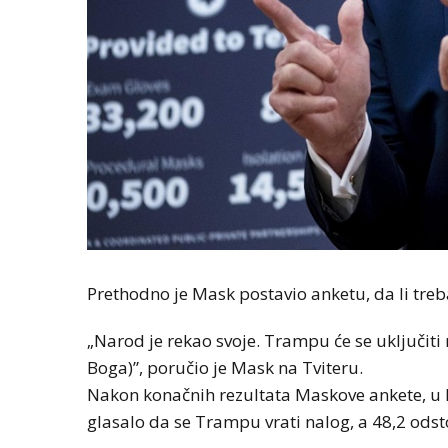
Prethodno je Mask postavio anketu, da li treb
„Narod je rekao svoje. Trampu će se uključiti 
Boga)”, poručio je Mask na Tviteru.
Nakon konačnih rezultata Maskove ankete, u ko
glasalo da se Trampu vrati nalog, a 48,2 odsto 