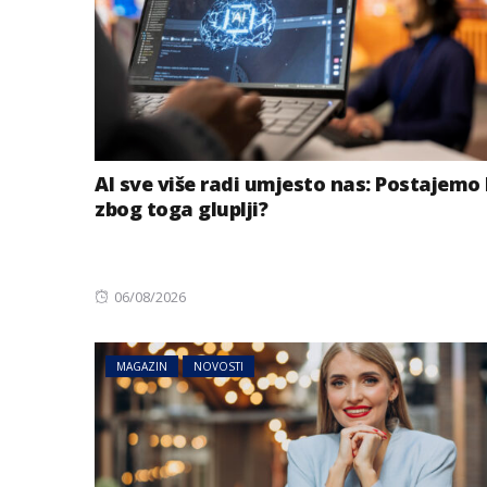
AI sve više radi umjesto nas: Postajemo 
zbog toga gluplji?
Posted
06/08/2026
BIZNIS
on
Energetski probl
niskog vodostaj
MAGAZIN
NOVOSTI