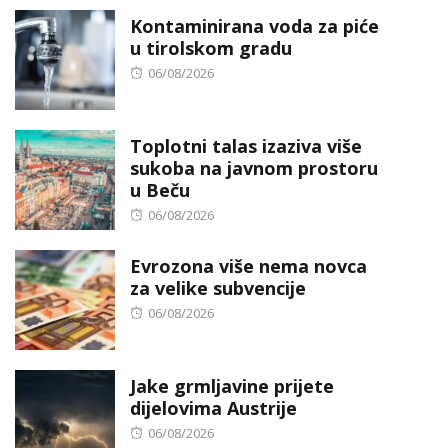
Kontaminirana voda za piće
u tirolskom gradu
Posted
06/08/2026
on
Toplotni talas izaziva više
sukoba na javnom prostoru
u Beču
Posted
06/08/2026
on
Evrozona više nema novca
za velike subvencije
Posted
06/08/2026
on
Jake grmljavine prijete
dijelovima Austrije
Posted
06/08/2026