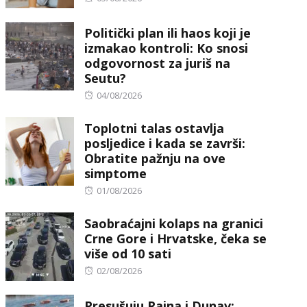
on
Politički plan ili haos koji je
izmakao kontroli: Ko snosi
odgovornost za juriš na
Seutu?
Posted
04/08/2026
on
Toplotni talas ostavlja
posljedice i kada se završi:
Obratite pažnju na ove
simptome
Posted
01/08/2026
on
Saobraćajni kolaps na granici
Crne Gore i Hrvatske, čeka se
više od 10 sati
Posted
02/08/2026
on
Presušuju Rajna i Dunav: