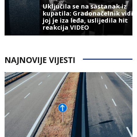
Uključila se na sastanak iz
kupatila: Gradonačelnik vidio šta
joj je iza leđa, uslijedila hit
reakcija VIDEO
NAJNOVIJE VIJESTI