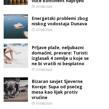
vuče kontinent naprijed
Posted
07/08/2026
on
Energetski problemi zbog
niskog vodostaja Dunava
Posted
07/08/2026
on
Prljave plaže, neljubazni
domaćini, prevare: Turisti
izglasali 4 zemlje u koje se
ne bi vratili ni besplatno
Posted
07/08/2026
on
Bizaran savjet Sjeverne
Koreje: Supa od psećeg
mesa kao lijek protiv
vrućine
Posted
07/08/2026