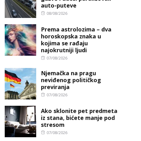
auto-puteve
Posted
08/08/2026
on
Prema astrolozima – dva
horoskopska znaka u
kojima se rađaju
najokrutniji ljudi
Posted
07/08/2026
on
Njemačka na pragu
neviđenog političkog
previranja
Posted
07/08/2026
on
Ako sklonite pet predmeta
iz stana, bićete manje pod
stresom
Posted
07/08/2026
on