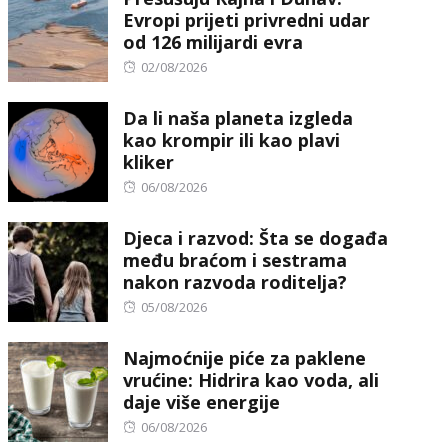
Evropi prijeti privredni udar
od 126 milijardi evra
Posted
02/08/2026
on
Da li naša planeta izgleda
kao krompir ili kao plavi
kliker
Posted
06/08/2026
on
Djeca i razvod: Šta se događa
među braćom i sestrama
nakon razvoda roditelja?
Posted
05/08/2026
on
Najmoćnije piće za paklene
vrućine: Hidrira kao voda, ali
daje više energije
Posted
06/08/2026