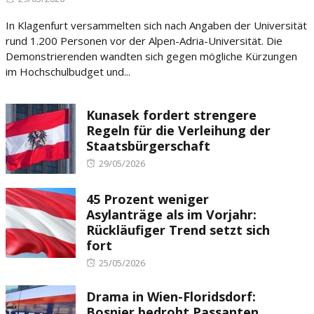
on
In Klagenfurt versammelten sich nach Angaben der Universität
rund 1.200 Personen vor der Alpen-Adria-Universität. Die
Demonstrierenden wandten sich gegen mögliche Kürzungen
im Hochschulbudget und...
Kunasek fordert strengere
Regeln für die Verleihung der
Staatsbürgerschaft
Posted
29/05/2026
on
45 Prozent weniger
Asylanträge als im Vorjahr:
Rückläufiger Trend setzt sich
fort
Posted
25/05/2026
on
Drama in Wien-Floridsdorf:
Bosnier bedroht Passanten