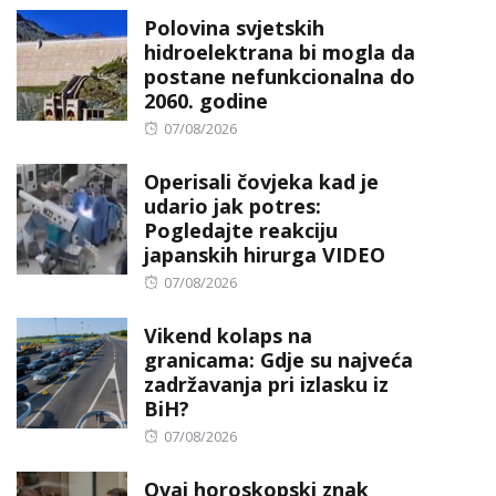
on
Polovina svjetskih
hidroelektrana bi mogla da
postane nefunkcionalna do
2060. godine
Posted
07/08/2026
on
Operisali čovjeka kad je
udario jak potres:
Pogledajte reakciju
japanskih hirurga VIDEO
Posted
07/08/2026
on
Vikend kolaps na
granicama: Gdje su najveća
zadržavanja pri izlasku iz
BiH?
Posted
07/08/2026
on
Ovaj horoskopski znak