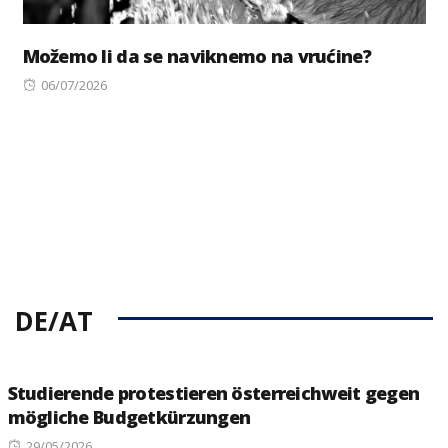
Možemo li da se naviknemo na vrućine?
Posted
06/07/2026
on
DE/AT
Studierende protestieren österreichweit gegen
mögliche Budgetkürzungen
Posted
29/05/2026