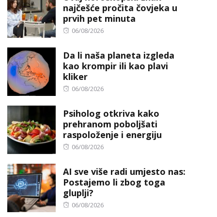
najčešće pročita čovjeka u
prvih pet minuta
Posted
06/08/2026
on
Da li naša planeta izgleda
kao krompir ili kao plavi
kliker
Posted
06/08/2026
on
Psiholog otkriva kako
prehranom poboljšati
raspoloženje i energiju
Posted
06/08/2026
on
AI sve više radi umjesto nas:
Postajemo li zbog toga
gluplji?
Posted
06/08/2026
on