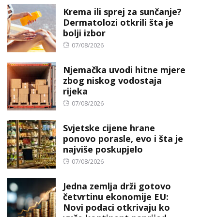
Krema ili sprej za sunčanje?
Dermatolozi otkrili šta je
bolji izbor
Posted
07/08/2026
on
Njemačka uvodi hitne mjere
zbog niskog vodostaja
rijeka
Posted
07/08/2026
on
Svjetske cijene hrane
ponovo porasle, evo i šta je
najviše poskupjelo
Posted
07/08/2026
on
Jedna zemlja drži gotovo
četvrtinu ekonomije EU:
Novi podaci otkrivaju ko