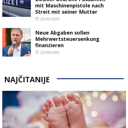
mit Maschinenpistole nach
Streit mit seiner Mutter
Posted
25/05/2026
on
Neue Abgaben sollen
Mehrwertsteuersenkung
finanzieren
Posted
22/04/2026
on
NAJČITANIJE