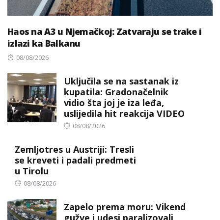
Haos na A3 u Njemačkoj: Zatvaraju se trake i
izlazi ka Balkanu
Posted
08/08/2026
on
Uključila se na sastanak iz
kupatila: Gradonačelnik
vidio šta joj je iza leđa,
uslijedila hit reakcija VIDEO
Posted
08/08/2026
on
Zemljotres u Austriji: Tresli
se kreveti i padali predmeti
u Tirolu
Posted
08/08/2026
on
Zapelo prema moru: Vikend
gužve i udesi paralizovali