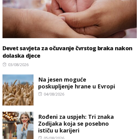
Devet savjeta za očuvanje čvrstog braka nakon
dolaska djece
Posted
03/08/2026
on
Na jesen moguće
poskupljenje hrane u Evropi
Posted
04/08/2026
on
Rođeni za uspjeh: Tri znaka
Zodijaka koja se posebno
ističu u karijeri
Posted
05/08/2026