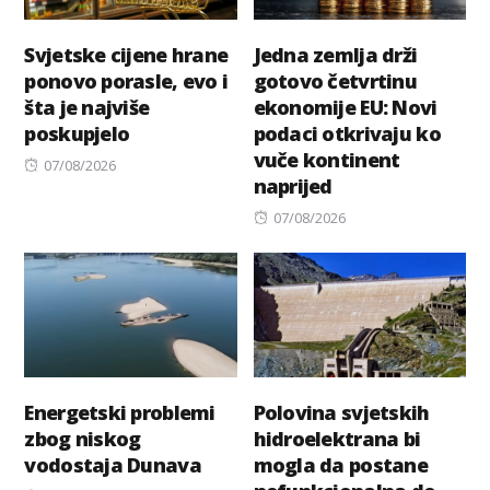
Svjetske cijene hrane
Jedna zemlja drži
ponovo porasle, evo i
gotovo četvrtinu
šta je najviše
ekonomije EU: Novi
poskupjelo
podaci otkrivaju ko
vuče kontinent
Posted
07/08/2026
naprijed
on
Posted
07/08/2026
on
Energetski problemi
Polovina svjetskih
zbog niskog
hidroelektrana bi
vodostaja Dunava
mogla da postane