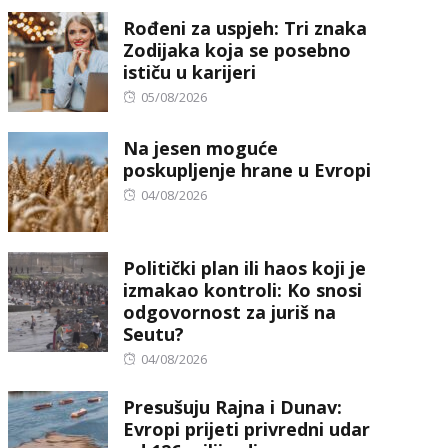
on
Rođeni za uspjeh: Tri znaka
Zodijaka koja se posebno
ističu u karijeri
Posted
05/08/2026
on
Na jesen moguće
poskupljenje hrane u Evropi
Posted
04/08/2026
on
Politički plan ili haos koji je
izmakao kontroli: Ko snosi
odgovornost za juriš na
Seutu?
Posted
04/08/2026
on
Presušuju Rajna i Dunav:
Evropi prijeti privredni udar