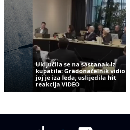
Uključila se na sastanak iz
kupatila: Gradonačelnik vidio šta
joj je iza leđa, uslijedila hit
reakcija VIDEO