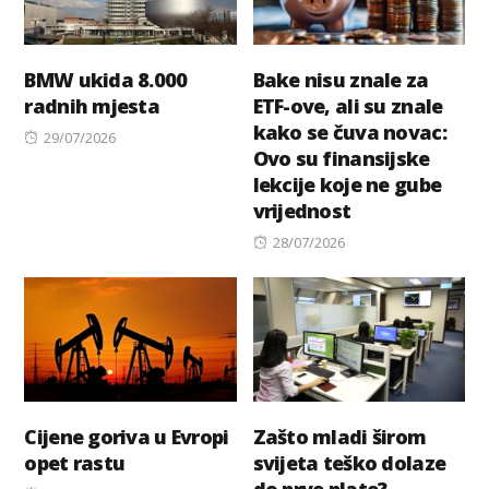
BMW ukida 8.000
Bake nisu znale za
radnih mjesta
ETF-ove, ali su znale
kako se čuva novac:
Posted
29/07/2026
Ovo su finansijske
on
lekcije koje ne gube
vrijednost
Posted
28/07/2026
on
Cijene goriva u Evropi
Zašto mladi širom
opet rastu
svijeta teško dolaze
do prve plate?