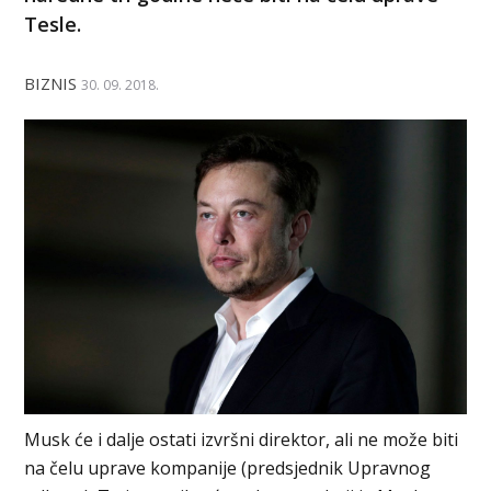
Tesle.
BIZNIS
30. 09. 2018.
Musk će i dalje ostati izvršni direktor, ali ne može biti
na čelu uprave kompanije (predsjednik Upravnog