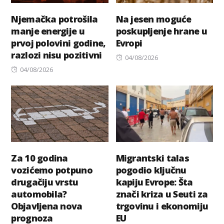
Njemačka potrošila
Na jesen moguće
manje energije u
poskupljenje hrane u
prvoj polovini godine,
Evropi
razlozi nisu pozitivni
Posted
04/08/2026
Posted
on
04/08/2026
on
Za 10 godina
Migrantski talas
vozićemo potpuno
pogodio ključnu
drugačiju vrstu
kapiju Evrope: Šta
automobila?
znači kriza u Seuti za
Objavljena nova
trgovinu i ekonomiju
prognoza
EU