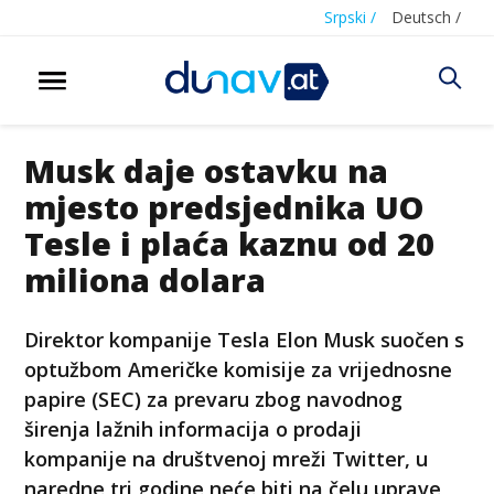
Srpski /
Deutsch /
Musk daje ostavku na
mjesto predsjednika UO
Tesle i plaća kaznu od 20
miliona dolara
Direktor kompanije Tesla Elon Musk suočen s
optužbom Američke komisije za vrijednosne
papire (SEC) za prevaru zbog navodnog
širenja lažnih informacija o prodaji
kompanije na društvenoj mreži Twitter, u
naredne tri godine neće biti na čelu uprave