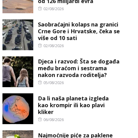
od 126 milijardi evra
Posted
02/08/2026
on
Saobraćajni kolaps na granici
Crne Gore i Hrvatske, čeka se
više od 10 sati
Posted
02/08/2026
on
Djeca i razvod: Šta se događa
među braćom i sestrama
nakon razvoda roditelja?
Posted
05/08/2026
on
Da li naša planeta izgleda
kao krompir ili kao plavi
kliker
Posted
06/08/2026
on
Najmoćnije piće za paklene