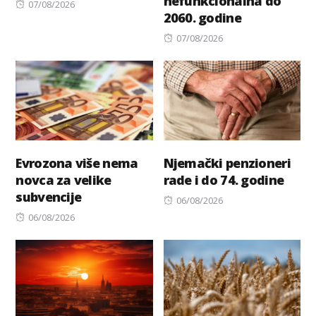
nefunkcionalna do
Posted
07/08/2026
2060. godine
on
Posted
07/08/2026
on
Evrozona više nema
Njemački penzioneri
novca za velike
rade i do 74. godine
subvencije
Posted
06/08/2026
Posted
on
06/08/2026
on