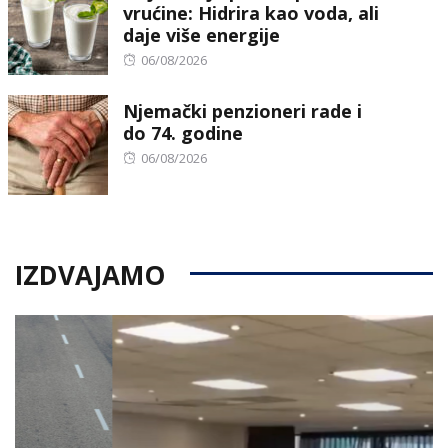
vrućine: Hidrira kao voda, ali
daje više energije
Posted
06/08/2026
on
Njemački penzioneri rade i
do 74. godine
Posted
06/08/2026
on
IZDVAJAMO