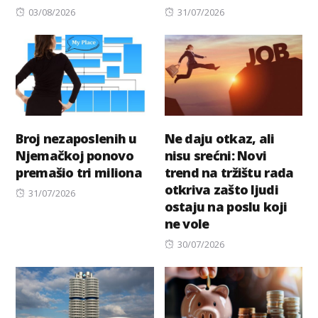
Posted
Posted
03/08/2026
31/07/2026
on
on
Broj nezaposlenih u
Ne daju otkaz, ali
Njemačkoj ponovo
nisu srećni: Novi
premašio tri miliona
trend na tržištu rada
otkriva zašto ljudi
Posted
31/07/2026
ostaju na poslu koji
on
ne vole
Posted
30/07/2026
on