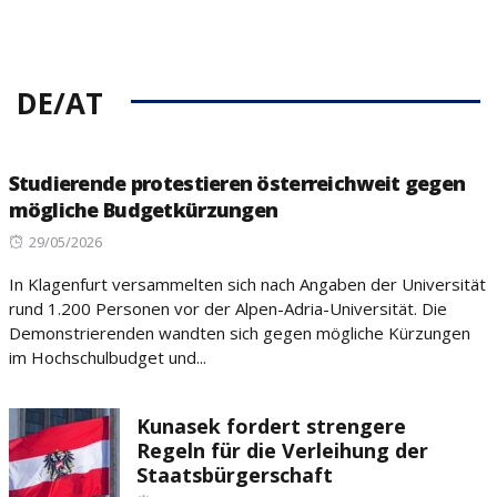
DE/AT
Studierende protestieren österreichweit gegen
mögliche Budgetkürzungen
Posted
29/05/2026
on
In Klagenfurt versammelten sich nach Angaben der Universität
rund 1.200 Personen vor der Alpen-Adria-Universität. Die
Demonstrierenden wandten sich gegen mögliche Kürzungen
im Hochschulbudget und...
Kunasek fordert strengere
Regeln für die Verleihung der
Staatsbürgerschaft