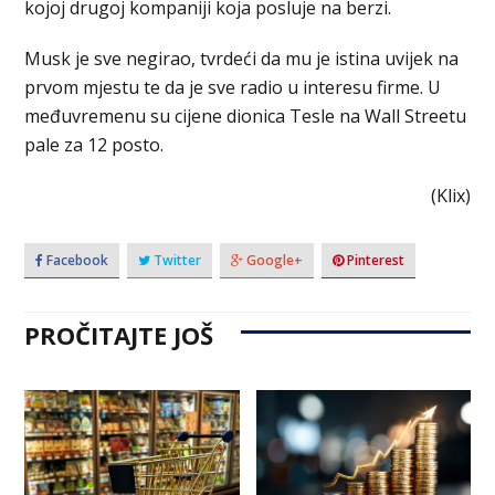
kojoj drugoj kompaniji koja posluje na berzi.
Musk je sve negirao, tvrdeći da mu je istina uvijek na
prvom mjestu te da je sve radio u interesu firme. U
međuvremenu su cijene dionica Tesle na Wall Streetu
pale za 12 posto.
(Klix)
Facebook
Twitter
Google+
Pinterest
PROČITAJTE JOŠ