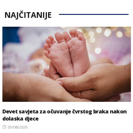
NAJČITANIJE
Devet savjeta za očuvanje čvrstog braka nakon
dolaska djece
Posted
03/08/2026