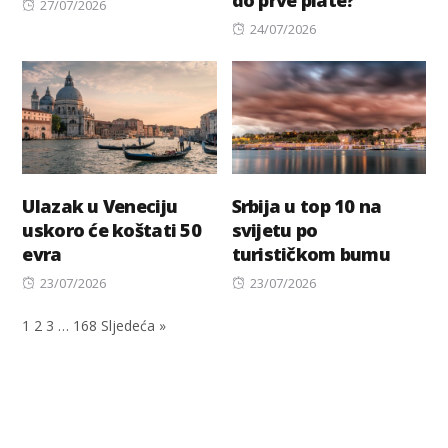
Posted
27/07/2026
on
Posted
24/07/2026
on
Ulazak u Veneciju
Srbija u top 10 na
uskoro će koštati 50
svijetu po
evra
turističkom bumu
Posted
Posted
23/07/2026
23/07/2026
on
on
1
2
3
…
168
Sljedeća »