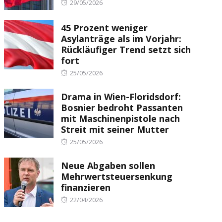
Posted
29/05/2026
on
45 Prozent weniger
Asylanträge als im Vorjahr:
Rückläufiger Trend setzt sich
fort
Posted
25/05/2026
on
Drama in Wien-Floridsdorf:
Bosnier bedroht Passanten
mit Maschinenpistole nach
Streit mit seiner Mutter
Posted
25/05/2026
on
Neue Abgaben sollen
Mehrwertsteuersenkung
finanzieren
Posted
22/04/2026
on