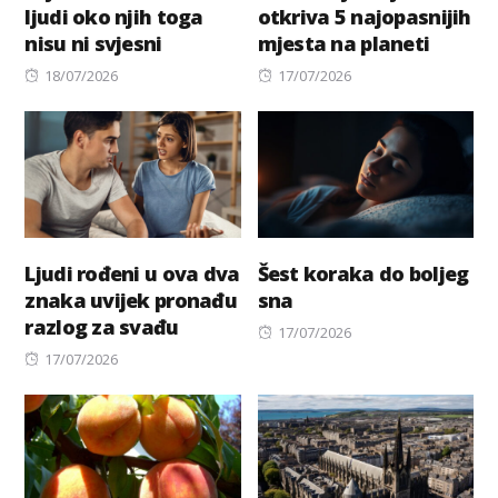
ljudi oko njih toga
otkriva 5 najopasnijih
nisu ni svjesni
mjesta na planeti
Posted
Posted
18/07/2026
17/07/2026
on
on
Ljudi rođeni u ova dva
Šest koraka do boljeg
znaka uvijek pronađu
sna
razlog za svađu
Posted
17/07/2026
Posted
on
17/07/2026
on