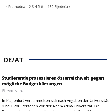
on
on
« Prethodna
1
2
3
4
5
6
…
180
Sljedeća »
DE/AT
Studierende protestieren österreichweit gegen
mögliche Budgetkürzungen
Posted
29/05/2026
on
In Klagenfurt versammelten sich nach Angaben der Universität
rund 1.200 Personen vor der Alpen-Adria-Universität. Die