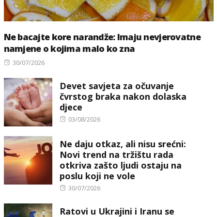
Ne bacajte kore narandže: Imaju nevjerovatne
namjene o kojima malo ko zna
Posted
30/07/2026
on
Devet savjeta za očuvanje
čvrstog braka nakon dolaska
djece
Posted
03/08/2026
on
Ne daju otkaz, ali nisu srećni:
Novi trend na tržištu rada
otkriva zašto ljudi ostaju na
poslu koji ne vole
Posted
30/07/2026
on
Ratovi u Ukrajini i Iranu se