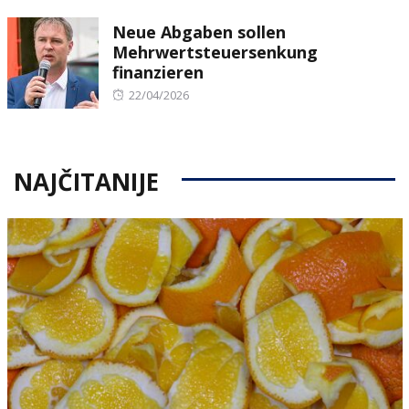
on
Neue Abgaben sollen
Mehrwertsteuersenkung
finanzieren
Posted
22/04/2026
on
NAJČITANIJE