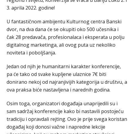
3. aprila 2022. godine!
U fantastičnom ambijentu Kulturnog centra Banski
dvor, na dva dana će se okupiti oko 500 učesnika i
čak 28 predavača, profesionalaca i eksperata u polju
digitalnog marketinga, ali ovog puta uz nekoliko
noviteta i poboljšanja.
Jedan od njih je humanitarni karakter konferencije,
pa će tako od svake kupljene ulaznice 7€ biti
donirano nekoj od najranjivijih kategorija u društvu, a
ova praksa biće nastavljena i narednih godina.
Osim toga, organizatori događaja unaprijedili su i
sam sadržaj konferencije kako bi nastavili postojeću
tradiciju i opravdali rejting. Ovo je prije svega koristan
događaj koji donosi važne i napredne lekcije