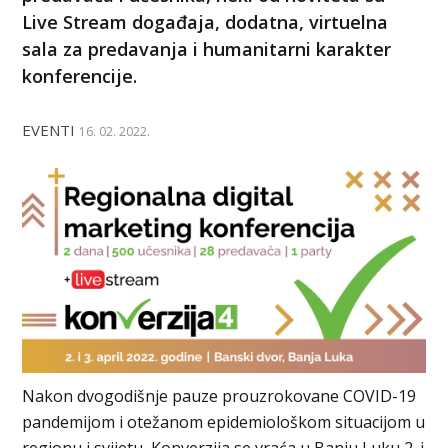
Live Stream događaja, dodatna, virtuelna
sala za predavanja i humanitarni karakter
konferencije.
EVENTI
16. 02. 2022.
Nakon dvogodišnje pauze prouzrokovane COVID-19
pandemijom i otežanom epidemiološkom situacijom u
regionu i svijetu, Konverzija se vraća u Banju Luku 2. i