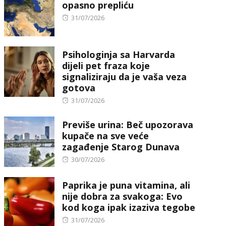
opasno prepliću
Posted
31/07/2026
on
Psihologinja sa Harvarda
dijeli pet fraza koje
signaliziraju da je vaša veza
gotova
Posted
31/07/2026
on
Previše urina: Beč upozorava
kupače na sve veće
zagađenje Starog Dunava
Posted
30/07/2026
on
Paprika je puna vitamina, ali
nije dobra za svakoga: Evo
kod koga ipak izaziva tegobe
Posted
31/07/2026