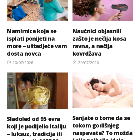
Namirnice koje se
Naučnici objasnili
isplati ponijeti na
zašto je nečija kosa
more – uštedjeće vam
ravna, a nečija
dosta novca
kovrdžava
Posted
Posted
20/07/2026
20/07/2026
on
on
Sanjate o tome da se
Sladoled od 95 evra
tokom godišnjeg
koji je podijelio Italiju
naspavate? To možda
– luksuz, tradicija ili