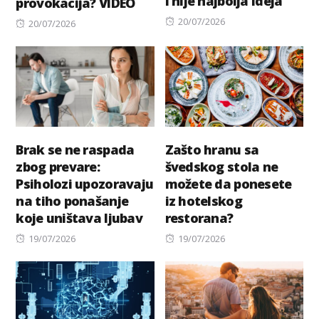
i nije najbolja ideja
provokacija? VIDEO
Posted
20/07/2026
Posted
20/07/2026
on
on
Brak se ne raspada
Zašto hranu sa
zbog prevare:
švedskog stola ne
Psiholozi upozoravaju
možete da ponesete
na tiho ponašanje
iz hotelskog
koje uništava ljubav
restorana?
Posted
Posted
19/07/2026
19/07/2026
on
on