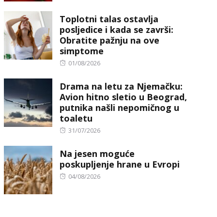
on
Toplotni talas ostavlja
posljedice i kada se završi:
Obratite pažnju na ove
simptome
Posted
01/08/2026
on
Drama na letu za Njemačku:
Avion hitno sletio u Beograd,
putnika našli nepomičnog u
toaletu
Posted
31/07/2026
on
Na jesen moguće
poskupljenje hrane u Evropi
Posted
04/08/2026
on