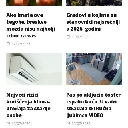
Ako imate ove
Gradovi u kojima su
tegobe, breskve
stanovnici najsrećniji
možda nisu najbolji
u 2026. godini
izbor za vas
Posted
16/07/2026
Posted
on
17/07/2026
on
Najveći rizici
Pas po uključio toster
korišćenja klima-
i spalio kuću: U vatri
uređaja za starije
stradala tri kućna
osobe
ljubimca VIDEO
Posted
Posted
16/07/2026
16/07/2026