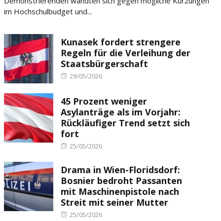
Demonstrierenden wandten sich gegen mögliche Kürzungen
im Hochschulbudget und...
Kunasek fordert strengere
Regeln für die Verleihung der
Staatsbürgerschaft
Posted
29/05/2026
on
45 Prozent weniger
Asylanträge als im Vorjahr:
Rückläufiger Trend setzt sich
fort
Posted
25/05/2026
on
Drama in Wien-Floridsdorf:
Bosnier bedroht Passanten
mit Maschinenpistole nach
Streit mit seiner Mutter
Posted
25/05/2026