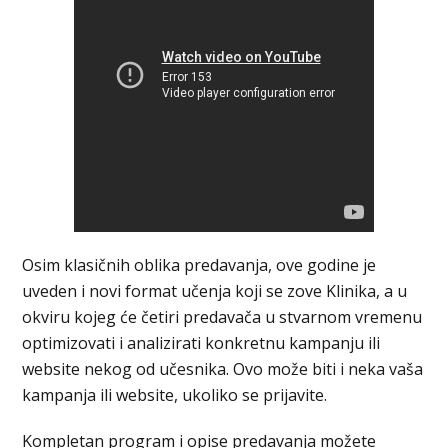
Osim klasičnih oblika predavanja, ove godine je
uveden i novi format učenja koji se zove Klinika, a u
okviru kojeg će četiri predavača u stvarnom vremenu
optimizovati i analizirati konkretnu kampanju ili
website nekog od učesnika. Ovo može biti i neka vaša
kampanja ili website, ukoliko se prijavite.
Kompletan program i opise predavanja možete