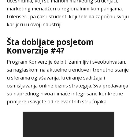
učesnicima, koji su mahom marketing stručnjaci,
marketing menadžeri u regionalnim kompanijama,
frilenseri, pa čak i studenti koji žele da započnu svoju
karijeru u ovoj industriji.
Šta dobijate posjetom
Konverzije #4?
Program Konverzije će biti zanimljiv i sveobuhvatan,
sa naglaskom na aktuelne trendove i trenutno stanje
u sferama oglašavanja, kreiranje sadržaja i
osmišljavanja online biznis strategija. Sva predavanja
su naprednog nivoa i imaće integrisane konkretne
primjere i savjete od relevantnih stručnjaka.