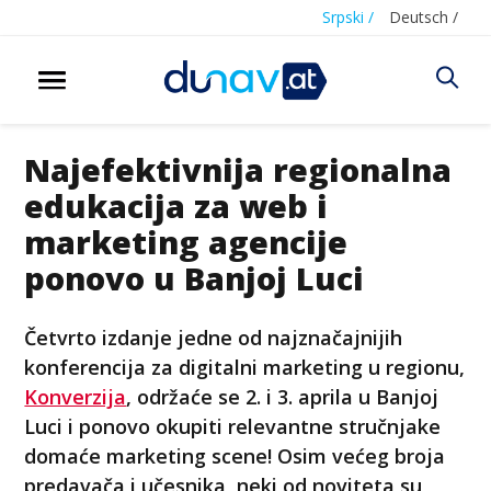
Srpski /
Deutsch /
Najefektivnija regionalna
edukacija za web i
marketing agencije
ponovo u Banjoj Luci
Četvrto izdanje jedne od najznačajnijih
konferencija za digitalni marketing u regionu,
Konverzija
, održaće se 2. i 3. aprila u Banjoj
Luci i ponovo okupiti relevantne stručnjake
domaće marketing scene! Osim većeg broja
predavača i učesnika, neki od noviteta su