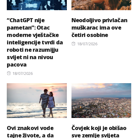
“ChatGPT nije
Neodoljivo privlačan
pametan”: Otac
muškarac ima ove
moderne vještačke
četiri osobine
inteligencije tvrdi da
Posted
18/07/2026
roboti ne razumijju
on
svijet ni na nivou
pacova
Posted
18/07/2026
on
Ovi znakovi vode
Čovjek koji je obišao
tajne živote, a da
sve zemlje svijeta