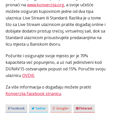
pronaći na
www.konverzija.org
, a svoje učešće
možete osigurati kupovinom jedne od dva tipa
ulaznica: Live Stream ili Standard. Razlika je u tome
što sa Live Stream ulaznicom pratite događaj online i
dobijate dodatni pristup trećoj, virtuelnoj sali, dok sa
Standard ulaznicom prisustvujete predavanjima na
licu mjesta u Banskom dvoru.
Požurite i osigurajte svoje mjesto jer je 70%
kapaciteta već popunjeno, a uz naš jedinstveni kod
DUNAV15 ostvarujete popust od 15%. Poručite svoju
ulaznicu
OVDJE
.
Za više informacija o događaju možete pratiti
Konverzija Facebook stranicu
.
Facebook
Twitter
Google+
Pinterest