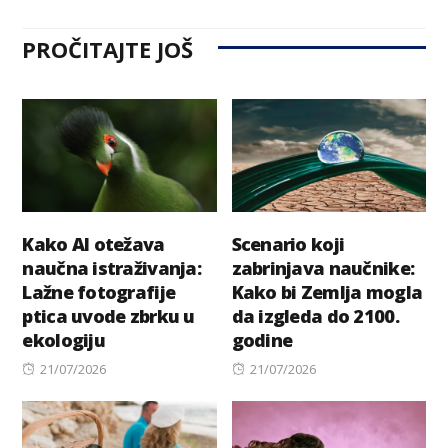
PROČITAJTE JOŠ
Kako AI otežava
Scenario koji
naučna istraživanja:
zabrinjava naučnike:
Lažne fotografije
Kako bi Zemlja mogla
ptica uvode zbrku u
da izgleda do 2100.
ekologiju
godine
Posted
Posted
21/07/2026
21/07/2026
on
on