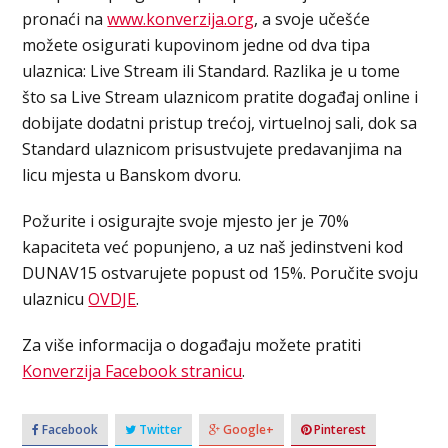
pronaći na
www.konverzija.org
, a svoje učešće
možete osigurati kupovinom jedne od dva tipa
ulaznica: Live Stream ili Standard. Razlika je u tome
što sa Live Stream ulaznicom pratite događaj online i
dobijate dodatni pristup trećoj, virtuelnoj sali, dok sa
Standard ulaznicom prisustvujete predavanjima na
licu mjesta u Banskom dvoru.
Požurite i osigurajte svoje mjesto jer je 70%
kapaciteta već popunjeno, a uz naš jedinstveni kod
DUNAV15 ostvarujete popust od 15%. Poručite svoju
ulaznicu
OVDJE
.
Za više informacija o događaju možete pratiti
Konverzija Facebook stranicu
.
Facebook
Twitter
Google+
Pinterest