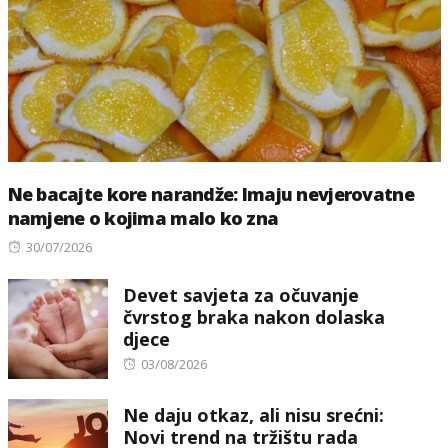
Ne bacajte kore narandže: Imaju nevjerovatne
namjene o kojima malo ko zna
Posted
30/07/2026
on
Devet savjeta za očuvanje
čvrstog braka nakon dolaska
djece
Posted
03/08/2026
on
Ne daju otkaz, ali nisu srećni:
Novi trend na tržištu rada