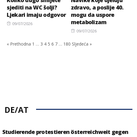
Koliko dugo smijete
Navike koje djeluju
sjediti na WC šolji?
zdravo, a poslije 40.
Ljekari imaju odgovor
mogu da uspore
metabolizam
Posted
09/07/2026
on
Posted
09/07/2026
on
« Prethodna
1
…
3
4
5
6
7
…
180
Sljedeća »
DE/AT
Studierende protestieren österreichweit gegen