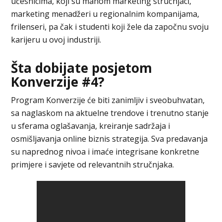
učesnicima, koji su mahom marketing stručnjaci,
marketing menadžeri u regionalnim kompanijama,
frilenseri, pa čak i studenti koji žele da započnu svoju
karijeru u ovoj industriji.
Šta dobijate posjetom
Konverzije #4?
Program Konverzije će biti zanimljiv i sveobuhvatan,
sa naglaskom na aktuelne trendove i trenutno stanje
u sferama oglašavanja, kreiranje sadržaja i
osmišljavanja online biznis strategija. Sva predavanja
su naprednog nivoa i imaće integrisane konkretne
primjere i savjete od relevantnih stručnjaka.