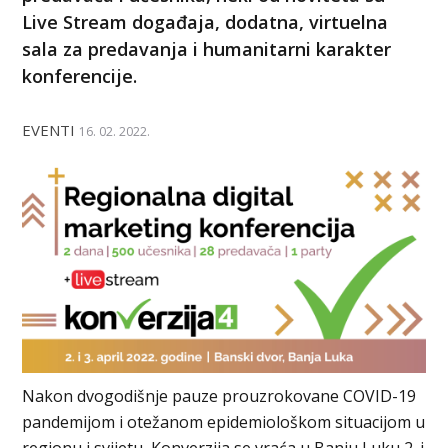
Live Stream događaja, dodatna, virtuelna
sala za predavanja i humanitarni karakter
konferencije.
EVENTI
16. 02. 2022.
Nakon dvogodišnje pauze prouzrokovane COVID-19
pandemijom i otežanom epidemiološkom situacijom u
regionu i svijetu, Konverzija se vraća u Banju Luku 2. i