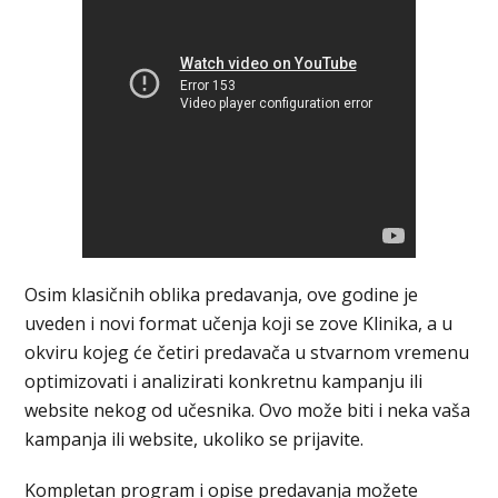
Osim klasičnih oblika predavanja, ove godine je
uveden i novi format učenja koji se zove Klinika, a u
okviru kojeg će četiri predavača u stvarnom vremenu
optimizovati i analizirati konkretnu kampanju ili
website nekog od učesnika. Ovo može biti i neka vaša
kampanja ili website, ukoliko se prijavite.
Kompletan program i opise predavanja možete