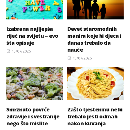
Izabrana najljepša
Devet staromodnih
riječ na svijetu – evo
manira koje bi djeca i
šta opisuje
danas trebalo da
nauče
Posted
15/07/2026
on
Posted
15/07/2026
on
Smrznuto povrće
Zašto tjesteninu ne bi
zdravije i svestranije
trebalo jesti odmah
nego što mislite
nakon kuvanja