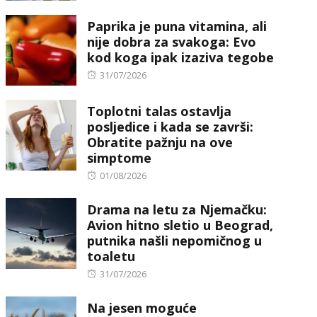
on
Paprika je puna vitamina, ali
nije dobra za svakoga: Evo
kod koga ipak izaziva tegobe
Posted
31/07/2026
on
Toplotni talas ostavlja
posljedice i kada se završi:
Obratite pažnju na ove
simptome
Posted
01/08/2026
on
Drama na letu za Njemačku:
Avion hitno sletio u Beograd,
putnika našli nepomičnog u
toaletu
Posted
31/07/2026
on
Na jesen moguće