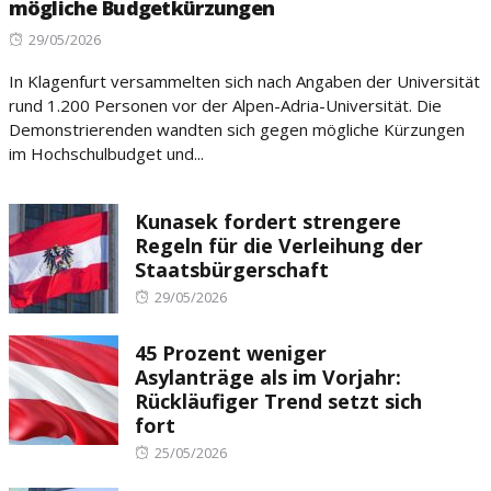
mögliche Budgetkürzungen
Posted
29/05/2026
on
In Klagenfurt versammelten sich nach Angaben der Universität
rund 1.200 Personen vor der Alpen-Adria-Universität. Die
Demonstrierenden wandten sich gegen mögliche Kürzungen
im Hochschulbudget und...
Kunasek fordert strengere
Regeln für die Verleihung der
Staatsbürgerschaft
Posted
29/05/2026
on
45 Prozent weniger
Asylanträge als im Vorjahr:
Rückläufiger Trend setzt sich
fort
Posted
25/05/2026
on