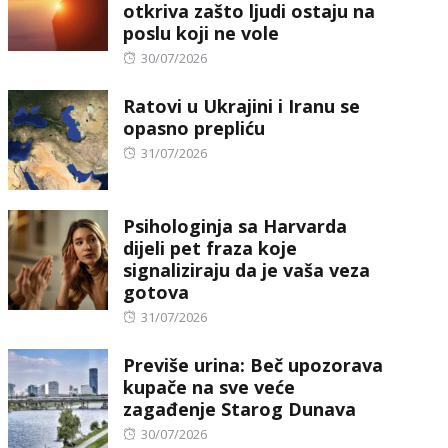
otkriva zašto ljudi ostaju na
poslu koji ne vole
Posted
30/07/2026
on
Ratovi u Ukrajini i Iranu se
opasno prepliću
Posted
31/07/2026
on
Psihologinja sa Harvarda
dijeli pet fraza koje
signaliziraju da je vaša veza
gotova
Posted
31/07/2026
on
Previše urina: Beč upozorava
kupače na sve veće
zagađenje Starog Dunava
Posted
30/07/2026