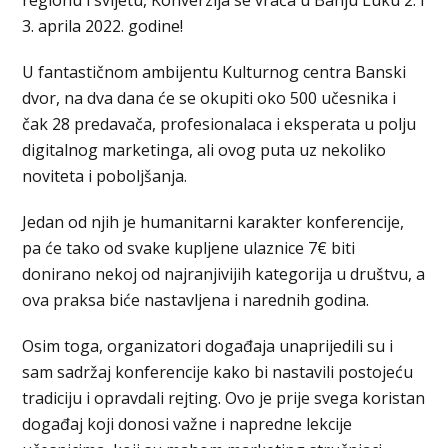
3. aprila 2022. godine!
U fantastičnom ambijentu Kulturnog centra Banski
dvor, na dva dana će se okupiti oko 500 učesnika i
čak 28 predavača, profesionalaca i eksperata u polju
digitalnog marketinga, ali ovog puta uz nekoliko
noviteta i poboljšanja.
Jedan od njih je humanitarni karakter konferencije,
pa će tako od svake kupljene ulaznice 7€ biti
donirano nekoj od najranjivijih kategorija u društvu, a
ova praksa biće nastavljena i narednih godina.
Osim toga, organizatori događaja unaprijedili su i
sam sadržaj konferencije kako bi nastavili postojeću
tradiciju i opravdali rejting. Ovo je prije svega koristan
događaj koji donosi važne i napredne lekcije