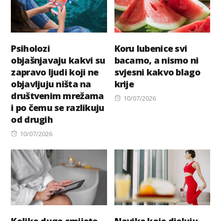
Psiholozi
Koru lubenice svi
objašnjavaju kakvi su
bacamo, a nismo ni
zapravo ljudi koji ne
svjesni kakvo blago
objavljuju ništa na
krije
društvenim mrežama
Posted
10/07/2026
i po čemu se razlikuju
on
od drugih
Posted
10/07/2026
on