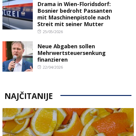
Drama in Wien-Floridsdorf:
Bosnier bedroht Passanten
mit Maschinenpistole nach
Streit mit seiner Mutter
Posted
25/05/2026
on
Neue Abgaben sollen
Mehrwertsteuersenkung
finanzieren
Posted
22/04/2026
on
NAJČITANIJE