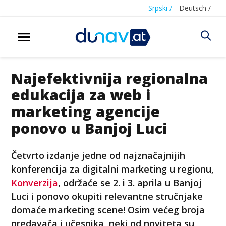
Srpski /
Deutsch /
Najefektivnija regionalna
edukacija za web i
marketing agencije
ponovo u Banjoj Luci
Četvrto izdanje jedne od najznačajnijih
konferencija za digitalni marketing u regionu,
Konverzija
, održaće se 2. i 3. aprila u Banjoj
Luci i ponovo okupiti relevantne stručnjake
domaće marketing scene! Osim većeg broja
predavača i učesnika, neki od noviteta su