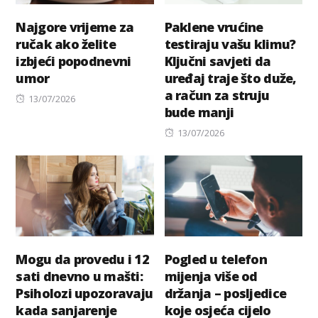
Najgore vrijeme za
Paklene vrućine
ručak ako želite
testiraju vašu klimu?
izbjeći popodnevni
Ključni savjeti da
umor
uređaj traje što duže,
a račun za struju
Posted
13/07/2026
bude manji
on
Posted
13/07/2026
on
Mogu da provedu i 12
Pogled u telefon
sati dnevno u mašti:
mijenja više od
Psiholozi upozoravaju
držanja – posljedice
kada sanjarenje
koje osjeća cijelo