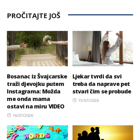
PROČITAJTE JOŠ
Bosanac iz Švajcarske
Ljekar tvrdi da svi
traži djevojku putem
treba da naprave pet
Instagrama: Možda
stvari čim se probude
me onda mama
Posted
15/07/2026
ostavi na miru VIDEO
on
Posted
16/07/2026
on