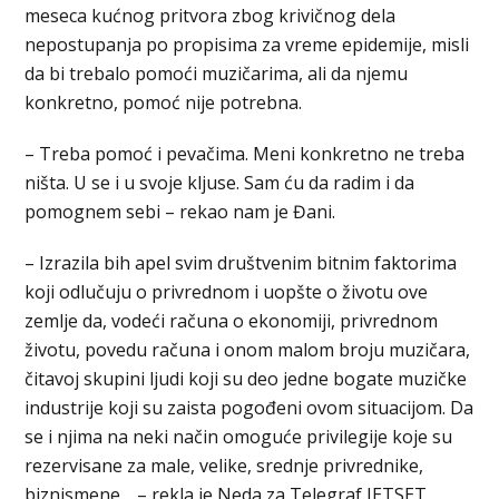
meseca kućnog pritvora zbog krivičnog dela
nepostupanja po propisima za vreme epidemije, misli
da bi trebalo pomoći muzičarima, ali da njemu
konkretno, pomoć nije potrebna.
– Treba pomoć i pevačima. Meni konkretno ne treba
ništa. U se i u svoje kljuse. Sam ću da radim i da
pomognem sebi – rekao nam je Đani.
– Izrazila bih apel svim društvenim bitnim faktorima
koji odlučuju o privrednom i uopšte o životu ove
zemlje da, vodeći računa o ekonomiji, privrednom
životu, povedu računa i onom malom broju muzičara,
čitavoj skupini ljudi koji su deo jedne bogate muzičke
industrije koji su zaista pogođeni ovom situacijom. Da
se i njima na neki način omoguće privilegije koje su
rezervisane za male, velike, srednje privrednike,
biznismene… – rekla je Neda za Telegraf JETSET.