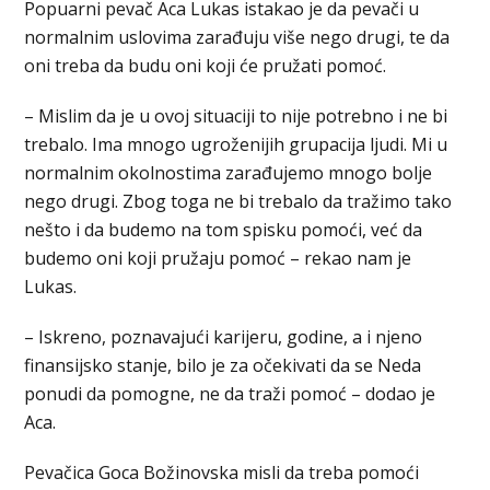
Popuarni pevač Aca Lukas istakao je da pevači u
normalnim uslovima zarađuju više nego drugi, te da
oni treba da budu oni koji će pružati pomoć.
– Mislim da je u ovoj situaciji to nije potrebno i ne bi
trebalo. Ima mnogo ugroženijih grupacija ljudi. Mi u
normalnim okolnostima zarađujemo mnogo bolje
nego drugi. Zbog toga ne bi trebalo da tražimo tako
nešto i da budemo na tom spisku pomoći, već da
budemo oni koji pružaju pomoć – rekao nam je
Lukas.
– Iskreno, poznavajući karijeru, godine, a i njeno
finansijsko stanje, bilo je za očekivati da se Neda
ponudi da pomogne, ne da traži pomoć – dodao je
Aca.
Pevačica Goca Božinovska misli da treba pomoći