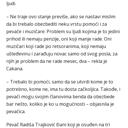
ljudi.
– Ne traje ovo stanje previše, ako se nastavi mislim
da bi trebalo obezbediti neku vrstu pomoći i za
pevače i muzičare. Problem su ljudi kojima je to jedini
prihod ili nemaju penzije, oni koji manje rade. Oni
muzičari koji rade po retsoranima, koji nemaju
ušteđevinu i zarađuju novac samo od svog posla, za
njih je problem da ne rade mesec, dva – rekla je
Cakana.
– Trebalo bi pomoći, samo da se utvrdi kome je to
potrebno, kome ne, ima tu dosta začkoljica. Takođe, i
pevači mogu svojim članovima benda da obezbede
bar nešto, koliko je ko u mogućnosti – objasnila je
pevačica.
Pevač Radiša Trajković Đani koji je osuđen na tri