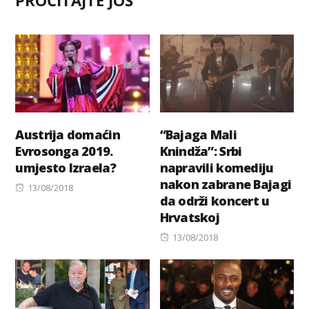
Austrija domaćin
“Bajaga Mali
Evrosonga 2019.
Knindža”: Srbi
umjesto Izraela?
napravili komediju
nakon zabrane Bajagi
Posted
13/08/2018
da održi koncert u
on
Hrvatskoj
Posted
13/08/2018
on