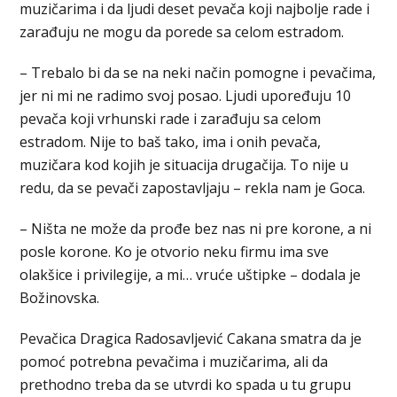
muzičarima i da ljudi deset pevača koji najbolje rade i
zarađuju ne mogu da porede sa celom estradom.
– Trebalo bi da se na neki način pomogne i pevačima,
jer ni mi ne radimo svoj posao. Ljudi upoređuju 10
pevača koji vrhunski rade i zarađuju sa celom
estradom. Nije to baš tako, ima i onih pevača,
muzičara kod kojih je situacija drugačija. To nije u
redu, da se pevači zapostavljaju – rekla nam je Goca.
– Ništa ne može da prođe bez nas ni pre korone, a ni
posle korone. Ko je otvorio neku firmu ima sve
olakšice i privilegije, a mi… vruće uštipke – dodala je
Božinovska.
Pevačica Dragica Radosavljević Cakana smatra da je
pomoć potrebna pevačima i muzičarima, ali da
prethodno treba da se utvrdi ko spada u tu grupu