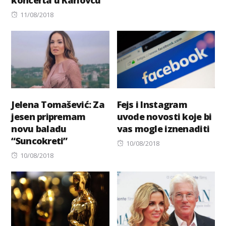
koncerta u Karlovcu
on
Posted
11/08/2018
on
Jelena Tomašević: Za
Fejs i Instagram
jesen pripremam
uvode novosti koje bi
novu baladu
vas mogle iznenaditi
“Suncokreti”
Posted
10/08/2018
Posted
on
10/08/2018
on