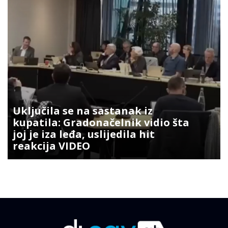
Uključila se na sastanak iz
kupatila: Gradonačelnik vidio šta
joj je iza leđa, uslijedila hit
reakcija VIDEO