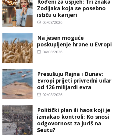
Rođeni za uspjeh: Tri znaka
Zodijaka koja se posebno
ističu u karijeri
Posted
05/08/2026
on
Na jesen moguće
poskupljenje hrane u Evropi
Posted
04/08/2026
on
Presušuju Rajna i Dunav:
Evropi prijeti privredni udar
od 126 milijardi evra
Posted
02/08/2026
on
Politički plan ili haos koji je
izmakao kontroli: Ko snosi
odgovornost za juriš na
Seutu?