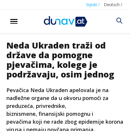
Srpski /
Deutsch /
Neda Ukraden traži od
države da pomogne
pjevačima, kolege je
podržavaju, osim jednog
Pevačica Neda Ukraden apelovala je na
nadležne organe da u okvoru pomoći za
preduzeća, privrednike,
biznismene, finansijski pomognu i
pevačima koji ne rade zbog epidemije korona
virusa i nemaju novčana primanja.