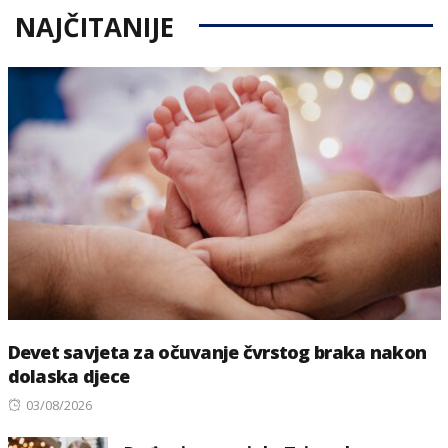
NAJČITANIJE
Devet savjeta za očuvanje čvrstog braka nakon
dolaska djece
Posted
03/08/2026
on