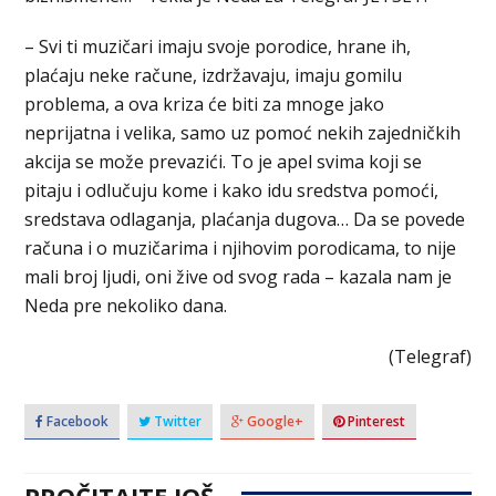
– Svi ti muzičari imaju svoje porodice, hrane ih,
plaćaju neke račune, izdržavaju, imaju gomilu
problema, a ova kriza će biti za mnoge jako
neprijatna i velika, samo uz pomoć nekih zajedničkih
akcija se može prevazići. To je apel svima koji se
pitaju i odlučuju kome i kako idu sredstva pomoći,
sredstava odlaganja, plaćanja dugova… Da se povede
računa i o muzičarima i njihovim porodicama, to nije
mali broj ljudi, oni žive od svog rada – kazala nam je
Neda pre nekoliko dana.
(Telegraf)
Facebook
Twitter
Google+
Pinterest
PROČITAJTE JOŠ