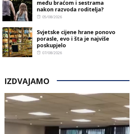
među braćom i sestrama
nakon razvoda roditelja?
Posted
05/08/2026
on
Svjetske cijene hrane ponovo
porasle, evo i šta je najviše
poskupjelo
Posted
07/08/2026
on
IZDVAJAMO