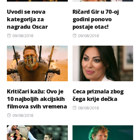
Uvodi se nova
Ričard Gir u 70-oj
kategorija za
godini ponovo
nagradu Oscar
postaje otac!
Posted
Posted
09/08/2018
09/08/2018
on
on
Kritičari kažu: Ovo je
Ceca priznala zbog
10 najboljih akcijskih
čega krije dečka
filmova svih vremena
Posted
08/08/2018
Posted
on
09/08/2018
on