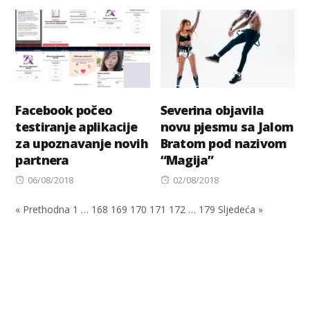
on
Facebook počeo
Severina objavila
testiranje aplikacije
novu pjesmu sa Jalom
za upoznavanje novih
Bratom pod nazivom
partnera
“Magija”
Posted
Posted
06/08/2018
02/08/2018
on
on
« Prethodna
1
…
168
169
170
171
172
…
179
Sljedeća »