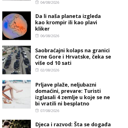
Posted
04/08/2026
on
Da li naša planeta izgleda
kao krompir ili kao plavi
kliker
Posted
06/08/2026
on
Saobraćajni kolaps na granici
Crne Gore i Hrvatske, čeka se
više od 10 sati
Posted
02/08/2026
on
Prljave plaže, neljubazni
domaćini, prevare: Turisti
izglasali 4 zemlje u koje se ne
bi vratili ni besplatno
Posted
07/08/2026
on
Djeca i razvod: Šta se događa