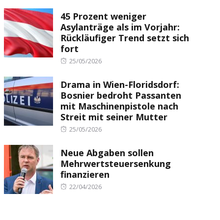
on
45 Prozent weniger
Asylanträge als im Vorjahr:
Rückläufiger Trend setzt sich
fort
Posted
25/05/2026
on
Drama in Wien-Floridsdorf:
Bosnier bedroht Passanten
mit Maschinenpistole nach
Streit mit seiner Mutter
Posted
25/05/2026
on
Neue Abgaben sollen
Mehrwertsteuersenkung
finanzieren
Posted
22/04/2026
on