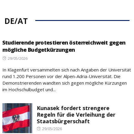
DE/AT
Studierende protestieren österreichweit gegen
mögliche Budgetkürzungen
Posted
29/05/2026
on
In Klagenfurt versammelten sich nach Angaben der Universität
rund 1.200 Personen vor der Alpen-Adria-Universität. Die
Demonstrierenden wandten sich gegen mögliche Kürzungen
im Hochschulbudget und...
Kunasek fordert strengere
Regeln für die Verleihung der
Staatsbürgerschaft
Posted
29/05/2026