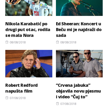
Nikola Karabatić po
Ed Sheeran: Koncert u
drugi put otac, rodila
Beču mi je najdraži do
se mala Nora
sada
Posted
Posted
08/08/2018
08/08/2018
on
on
Robert Redford
“Crvena jabuka”
napušta film
objavila novu pjesmu
i video “Čuj to”
Posted
07/08/2018
on
Posted
07/08/2018