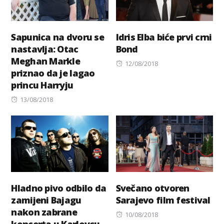
Sapunica na dvoru se
Idris Elba biće prvi crni
nastavlja: Otac
Bond
Meghan Markle
Posted
12/08/2018
priznao da je lagao
on
princu Harryju
Posted
13/08/2018
on
Hladno pivo odbilo da
Svečano otvoren
zamijeni Bajagu
Sarajevo film festival
nakon zabrane
Posted
10/08/2018