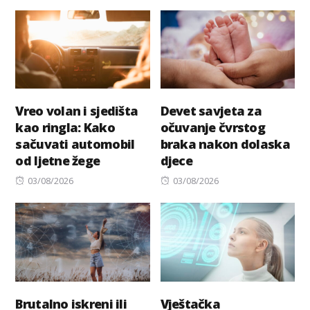
on
Vreo volan i sjedišta
Devet savjeta za
kao ringla: Kako
očuvanje čvrstog
sačuvati automobil
braka nakon dolaska
od ljetne žege
djece
Posted
Posted
03/08/2026
03/08/2026
on
on
Brutalno iskreni ili
Vještačka