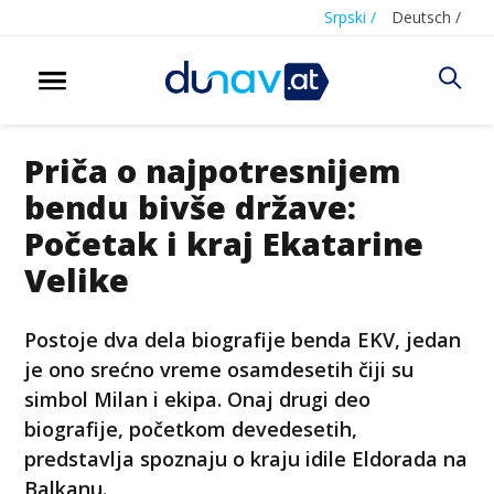
Srpski /
Deutsch /
Priča o najpotresnijem
bendu bivše države:
Početak i kraj Ekatarine
Velike
Postoje dva dela biografije benda EKV, jedan
je ono srećno vreme osamdesetih čiji su
simbol Milan i ekipa. Onaj drugi deo
biografije, početkom devedesetih,
predstavlja spoznaju o kraju idile Eldorada na
Balkanu.