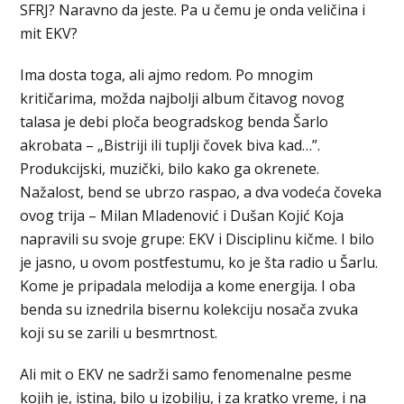
SFRJ? Naravno da jeste. Pa u čemu je onda veličina i
mit EKV?
Ima dosta toga, ali ajmo redom. Po mnogim
kritičarima, možda najbolji album čitavog novog
talasa je debi ploča beogradskog benda Šarlo
akrobata – „Bistriji ili tuplji čovek biva kad…”.
Produkcijski, muzički, bilo kako ga okrenete.
Nažalost, bend se ubrzo raspao, a dva vodeća čoveka
ovog trija – Milan Mladenović i Dušan Kojić Koja
napravili su svoje grupe: EKV i Disciplinu kičme. I bilo
je jasno, u ovom postfestumu, ko je šta radio u Šarlu.
Kome je pripadala melodija a kome energija. I oba
benda su iznedrila bisernu kolekciju nosača zvuka
koji su se zarili u besmrtnost.
Ali mit o EKV ne sadrži samo fenomenalne pesme
kojih je, istina, bilo u izobilju, i za kratko vreme, i na