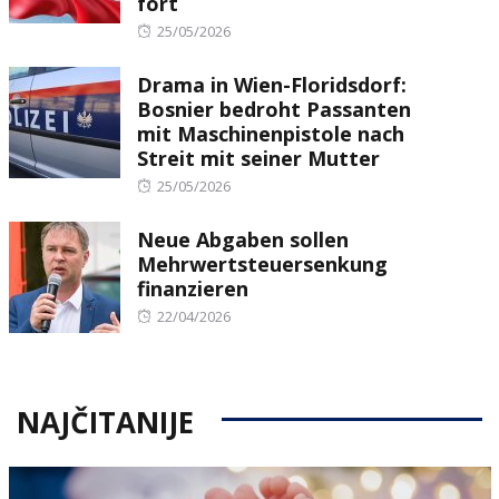
fort
Posted
25/05/2026
on
Drama in Wien-Floridsdorf:
Bosnier bedroht Passanten
mit Maschinenpistole nach
Streit mit seiner Mutter
Posted
25/05/2026
on
Neue Abgaben sollen
Mehrwertsteuersenkung
finanzieren
Posted
22/04/2026
on
NAJČITANIJE