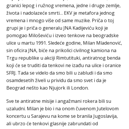
granici lepog i ružnog vremena, jedne i druge zemlje,
života i nadolazeće smrti… EKV je metafora jednog
vremena i mnogo više od same muzike. Priča o toj
grupi je i priča o generalu JNA Kadijeviću koji je
pomogao Miloševiću i izveo tenkove na beogradske
ulice u martu 1991. Sledeće godine, Milan Mladenović,
sin oficira JNA, biće na prikolici civilnog kamiona na
Trgu republike u akciji Rimtutituki, antiratnog benda
koji će se truditi da tenkovi ne izađu na ulice i oranice
SFRJ. Tada se videlo da smo bili u zabludi i da smo
osamdesetih živeli u prividu da smo svet i da je
Beograd nešto kao Njujork ili London.
Sve te antiratne misije i angažmani rokera bili su
uzaludni. Milan je bio i na onom čuvenom Jutelovom
koncertu u Sarajevu na kome se branila Jugoslavija,
ali ubrzo će tenkovi glasnije zabrundati od