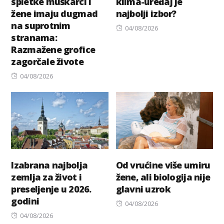
spletke muškarci i
klima-uređaj je
žene imaju dugmad
najbolji izbor?
na suprotnim
Posted
04/08/2026
stranama:
on
Razmažene grofice
zagorčale živote
Posted
04/08/2026
on
Izabrana najbolja
Od vrućine više umiru
zemlja za život i
žene, ali biologija nije
preseljenje u 2026.
glavni uzrok
godini
Posted
04/08/2026
Posted
on
04/08/2026