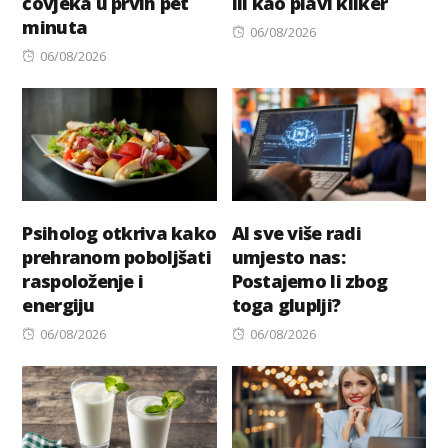
čovjeka u prvih pet
ili kao plavi kliker
minuta
Posted
06/08/2026
Posted
on
06/08/2026
on
Psiholog otkriva kako
AI sve više radi
prehranom poboljšati
umjesto nas:
raspoloženje i
Postajemo li zbog
energiju
toga gluplji?
Posted
Posted
06/08/2026
06/08/2026
on
on