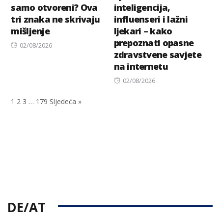
samo otvoreni? Ova
inteligencija,
tri znaka ne skrivaju
influenseri i lažni
mišljenje
ljekari – kako
prepoznati opasne
Posted
02/08/2026
zdravstvene savjete
on
na internetu
Posted
02/08/2026
on
1
2
3
…
179
Sljedeća »
DE/AT