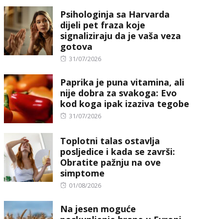
Psihologinja sa Harvarda
dijeli pet fraza koje
signaliziraju da je vaša veza
gotova
Posted
31/07/2026
on
Paprika je puna vitamina, ali
nije dobra za svakoga: Evo
kod koga ipak izaziva tegobe
Posted
31/07/2026
on
Toplotni talas ostavlja
posljedice i kada se završi:
Obratite pažnju na ove
simptome
Posted
01/08/2026
on
Na jesen moguće