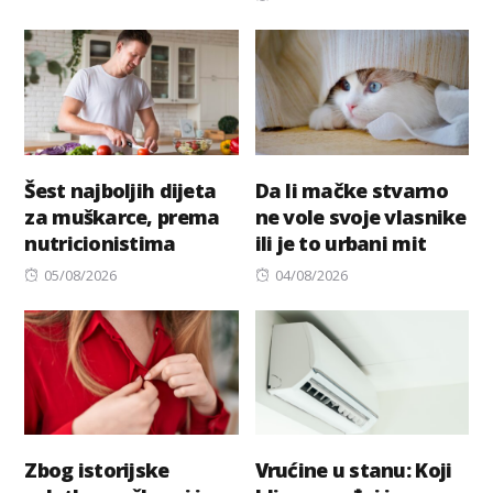
on
Šest najboljih dijeta
Da li mačke stvarno
za muškarce, prema
ne vole svoje vlasnike
nutricionistima
ili je to urbani mit
Posted
Posted
05/08/2026
04/08/2026
on
on
Zbog istorijske
Vrućine u stanu: Koji