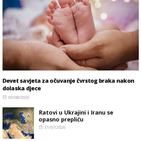
Devet savjeta za očuvanje čvrstog braka nakon
dolaska djece
Posted
03/08/2026
on
Ratovi u Ukrajini i Iranu se
opasno prepliću
Posted
31/07/2026
on