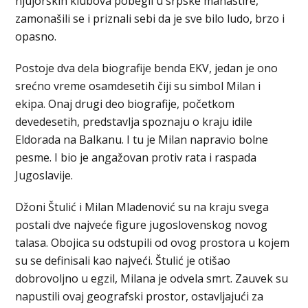
njujorških klubova pobegli u srpske manastire,
zamonašili se i priznali sebi da je sve bilo ludo, brzo i
opasno.
Postoje dva dela biografije benda EKV, jedan je ono
srećno vreme osamdesetih čiji su simbol Milan i
ekipa. Onaj drugi deo biografije, početkom
devedesetih, predstavlja spoznaju o kraju idile
Eldorada na Balkanu. I tu je Milan napravio bolne
pesme. I bio je angažovan protiv rata i raspada
Jugoslavije.
Džoni Štulić i Milan Mladenović su na kraju svega
postali dve najveće figure jugoslovenskog novog
talasa. Obojica su odstupili od ovog prostora u kojem
su se definisali kao najveći. Štulić je otišao
dobrovoljno u egzil, Milana je odvela smrt. Zauvek su
napustili ovaj geografski prostor, ostavljajući za