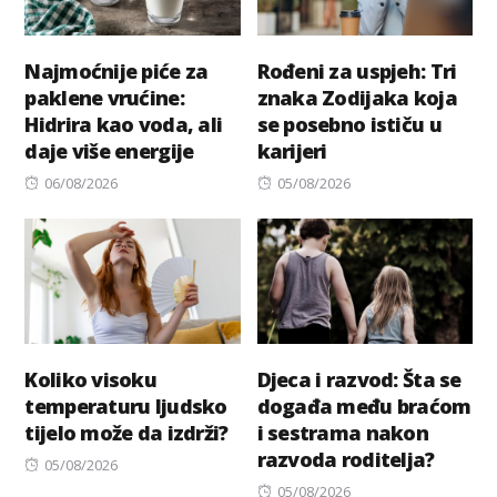
Najmoćnije piće za
Rođeni za uspjeh: Tri
paklene vrućine:
znaka Zodijaka koja
Hidrira kao voda, ali
se posebno ističu u
daje više energije
karijeri
Posted
Posted
06/08/2026
05/08/2026
on
on
Koliko visoku
Djeca i razvod: Šta se
temperaturu ljudsko
događa među braćom
tijelo može da izdrži?
i sestrama nakon
razvoda roditelja?
Posted
05/08/2026
on
Posted
05/08/2026