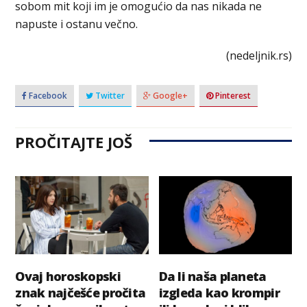
sobom mit koji im je omogućio da nas nikada ne
napuste i ostanu večno.
(nedeljnik.rs)
Facebook
Twitter
Google+
Pinterest
PROČITAJTE JOŠ
Ovaj horoskopski
Da li naša planeta
znak najčešće pročita
izgleda kao krompir