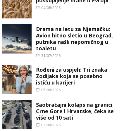
poskupljenje hrane u Evropi
Posted
04/08/2026
on
Drama na letu za Njemačku:
Avion hitno sletio u Beograd,
putnika našli nepomičnog u
toaletu
Posted
31/07/2026
on
Rođeni za uspjeh: Tri znaka
Zodijaka koja se posebno
ističu u karijeri
Posted
05/08/2026
on
Saobraćajni kolaps na granici
Crne Gore i Hrvatske, čeka se
više od 10 sati
Posted
02/08/2026