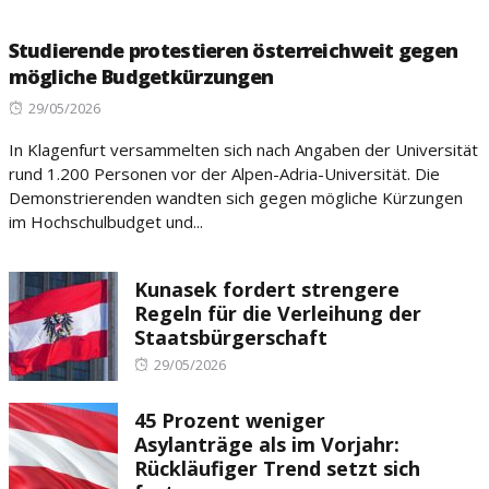
Studierende protestieren österreichweit gegen
mögliche Budgetkürzungen
Posted
29/05/2026
on
In Klagenfurt versammelten sich nach Angaben der Universität
rund 1.200 Personen vor der Alpen-Adria-Universität. Die
Demonstrierenden wandten sich gegen mögliche Kürzungen
im Hochschulbudget und...
Kunasek fordert strengere
Regeln für die Verleihung der
Staatsbürgerschaft
Posted
29/05/2026
on
45 Prozent weniger
Asylanträge als im Vorjahr:
Rückläufiger Trend setzt sich