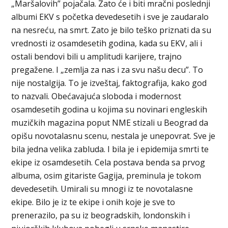
„Maršalovih” pojačala. Zato će i biti mračni poslednji
albumi EKV s početka devedesetih i sve je zaudaralo
na nesreću, na smrt. Zato je bilo teško priznati da su
vrednosti iz osamdesetih godina, kada su EKV, ali i
ostali bendovi bili u amplitudi karijere, trajno
pregažene. I „zemlja za nas i za svu našu decu”. To
nije nostalgija. To je izveštaj, faktografija, kako god
to nazvali. Obećavajuća sloboda i modernost
osamdesetih godina u kojima su novinari engleskih
muzičkih magazina poput NME stizali u Beograd da
opišu novotalasnu scenu, nestala je unepovrat. Sve je
bila jedna velika zabluda. I bila je i epidemija smrti te
ekipe iz osamdesetih. Cela postava benda sa prvog
albuma, osim gitariste Gagija, preminula je tokom
devedesetih. Umirali su mnogi iz te novotalasne
ekipe. Bilo je iz te ekipe i onih koje je sve to
prenerazilo, pa su iz beogradskih, londonskih i