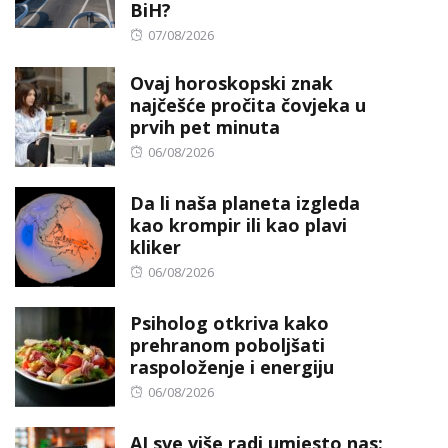
BiH?
Posted
07/08/2026
on
Ovaj horoskopski znak
najčešće pročita čovjeka u
prvih pet minuta
Posted
06/08/2026
on
Da li naša planeta izgleda
kao krompir ili kao plavi
kliker
Posted
06/08/2026
on
Psiholog otkriva kako
prehranom poboljšati
raspoloženje i energiju
Posted
06/08/2026
on
AI sve više radi umjesto nas: