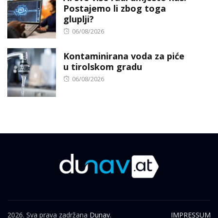
Postajemo li zbog toga
gluplji?
Posted
06/08/2026
on
Kontaminirana voda za piće
u tirolskom gradu
Posted
06/08/2026
on
2026. Sva prava zadržana
Dunav.
IMPRESSUM