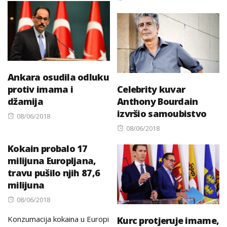
on
Ankara osudila odluku
protiv imama i
Celebrity kuvar
džamija
Anthony Bourdain
izvršio samoubistvo
Posted
08/06/2018
on
Posted
08/06/2018
on
Kokain probalo 17
milijuna Europljana,
travu pušilo njih 87,6
milijuna
Posted
08/06/2018
on
Konzumacija kokaina u Europi
Kurc protjeruje imame,