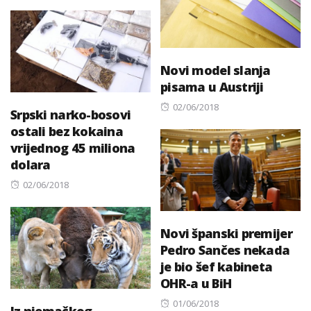
on
Novi model slanja
pisama u Austriji
Posted
02/06/2018
Srpski narko-bosovi
on
ostali bez kokaina
vrijednog 45 miliona
dolara
Posted
02/06/2018
on
Novi španski premijer
Pedro Sančes nekada
je bio šef kabineta
OHR-a u BiH
Posted
01/06/2018
Iz njemačkog