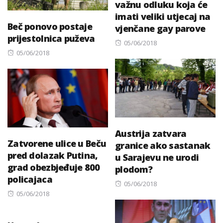
važnu odluku koja će
imati veliki utjecaj na
Beč ponovo postaje
vjenčane gay parove
prijestolnica puževa
Posted
05/06/2018
Posted
05/06/2018
on
on
Austrija zatvara
Zatvorene ulice u Beču
granice ako sastanak
pred dolazak Putina,
u Sarajevu ne urodi
grad obezbjeđuje 800
plodom?
policajaca
Posted
05/06/2018
Posted
05/06/2018
on
on