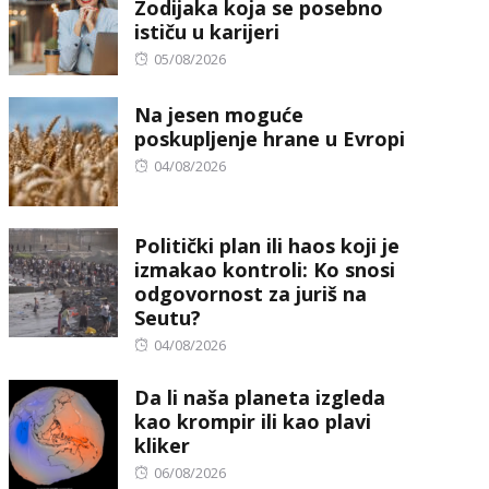
Zodijaka koja se posebno
ističu u karijeri
Posted
05/08/2026
on
Na jesen moguće
poskupljenje hrane u Evropi
Posted
04/08/2026
on
Politički plan ili haos koji je
izmakao kontroli: Ko snosi
odgovornost za juriš na
Seutu?
Posted
04/08/2026
on
Da li naša planeta izgleda
kao krompir ili kao plavi
kliker
Posted
06/08/2026