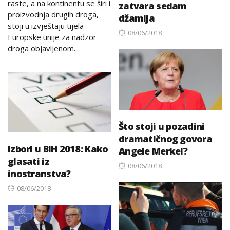
raste, a na kontinentu se širi i
zatvara sedam
proizvodnja drugih droga,
džamija
stoji u izvještaju tijela
Posted
08/06/2018
Europske unije za nadzor
on
droga objavljenom...
Što stoji u pozadini
dramatičnog govora
Izbori u BiH 2018: Kako
Angele Merkel?
glasati iz
Posted
08/06/2018
inostranstva?
on
Posted
08/06/2018
on