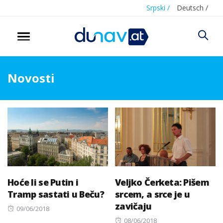
Srpski /
Deutsch /
Novosti
Hoće li se Putin i
Veljko Čerketa: Pišem
Tramp sastati u Beču?
srcem, a srce je u
zavičaju
Posted
09/06/2018
on
Posted
08/06/2018