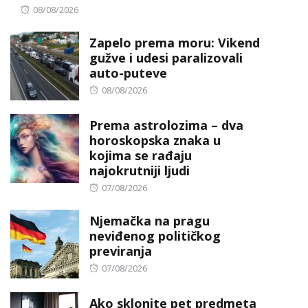
Posted
08/08/2026
on
Zapelo prema moru: Vikend
gužve i udesi paralizovali
auto-puteve
Posted
08/08/2026
on
Prema astrolozima – dva
horoskopska znaka u
kojima se rađaju
najokrutniji ljudi
Posted
07/08/2026
on
Njemačka na pragu
neviđenog političkog
previranja
Posted
07/08/2026
on
Ako sklonite pet predmeta