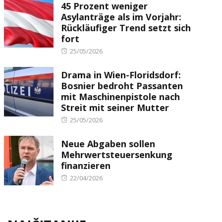
45 Prozent weniger
Asylanträge als im Vorjahr:
Rückläufiger Trend setzt sich
fort
Posted
25/05/2026
on
Drama in Wien-Floridsdorf:
Bosnier bedroht Passanten
mit Maschinenpistole nach
Streit mit seiner Mutter
Posted
25/05/2026
on
Neue Abgaben sollen
Mehrwertsteuersenkung
finanzieren
Posted
22/04/2026
on