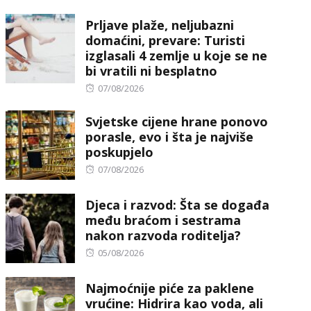
on
Prljave plaže, neljubazni
domaćini, prevare: Turisti
izglasali 4 zemlje u koje se ne
bi vratili ni besplatno
Posted
07/08/2026
on
Svjetske cijene hrane ponovo
porasle, evo i šta je najviše
poskupjelo
Posted
07/08/2026
on
Djeca i razvod: Šta se događa
među braćom i sestrama
nakon razvoda roditelja?
Posted
05/08/2026
on
Najmoćnije piće za paklene
vrućine: Hidrira kao voda, ali