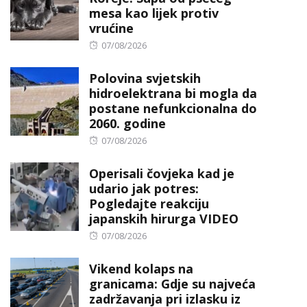
mesa kao lijek protiv
vrućine
Posted
07/08/2026
on
Polovina svjetskih
hidroelektrana bi mogla da
postane nefunkcionalna do
2060. godine
Posted
07/08/2026
on
Operisali čovjeka kad je
udario jak potres:
Pogledajte reakciju
japanskih hirurga VIDEO
Posted
07/08/2026
on
Vikend kolaps na
granicama: Gdje su najveća
zadržavanja pri izlasku iz