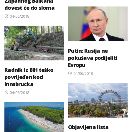
Zapadnog Balkana
on
dovest će do sloma
Posted
04/06/2018
on
Putin: Rusija ne
pokušava podijeliti
Evropu
Radnik iz BiH teško
Posted
04/06/2018
povrijeđen kod
on
Innsbrucka
Posted
04/06/2018
on
Objavljena lista