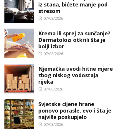
iz stana, bićete manje pod
stresom
Posted
07/08/2026
on
Krema ili sprej za sunčanje?
Dermatolozi otkrili šta je
bolji izbor
Posted
07/08/2026
on
Njemačka uvodi hitne mjere
zbog niskog vodostaja
rijeka
Posted
07/08/2026
on
Svjetske cijene hrane
ponovo porasle, evo i šta je
najviše poskupjelo
Posted
07/08/2026
on