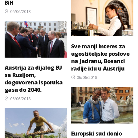
BiH
Posted
06/06/2018
on
Sve manji interes za
ugostiteljske poslove
na Jadranu, Bosanci
Austrija za dijalog EU
radije idu u Austriju
sa Rusijom,
Posted
06/06/2018
dogovorena isporuka
on
gasa do 2040.
Posted
06/06/2018
on
Europski sud donio