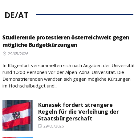
DE/AT
Studierende protestieren österreichweit gegen
mögliche Budgetkürzungen
Posted
29/05/2026
on
In Klagenfurt versammelten sich nach Angaben der Universität
rund 1.200 Personen vor der Alpen-Adria-Universität. Die
Demonstrierenden wandten sich gegen mögliche Kürzungen
im Hochschulbudget und...
Kunasek fordert strengere
Regeln für die Verleihung der
Staatsbürgerschaft
Posted
29/05/2026
on