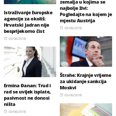
zemalja u kojima se
najbolje živi:
Istraživanje Europske
Pogledajte na kojem je
agencije za okoliš:
mjestu Austrija
Hrvatski Jadran nije
Posted
03/06/2018
besprijekorno čist
on
Posted
03/06/2018
on
Štrahe: Krajnje vrijeme
za ukidanje sankcija
Ermina Đanan: Trud i
Moskvi
rad se uvijek isplate,
Posted
03/06/2018
pasivnost ne donosi
on
ništa
Posted
03/06/2018