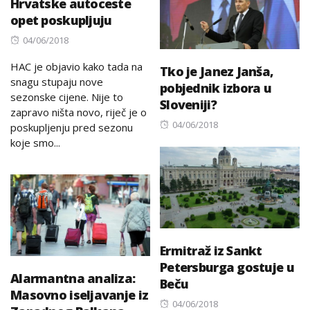
Hrvatske autoceste
opet poskupljuju
Posted
04/06/2018
on
HAC je objavio kako tada na
Tko je Janez Janša,
snagu stupaju nove
pobjednik izbora u
sezonske cijene. Nije to
Sloveniji?
zapravo ništa novo, riječ je o
Posted
04/06/2018
poskupljenju pred sezonu
on
koje smo...
Ermitraž iz Sankt
Petersburga gostuje u
Alarmantna analiza:
Beču
Masovno iseljavanje iz
Posted
04/06/2018