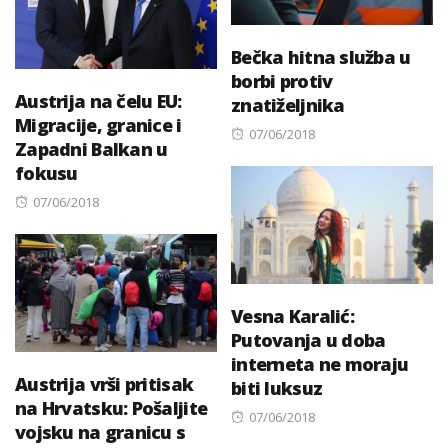
Bečka hitna služba u
borbi protiv
Austrija na čelu EU:
znatiželjnika
Migracije, granice i
Posted
07/06/2018
Zapadni Balkan u
on
fokusu
Posted
07/06/2018
on
Vesna Karalić:
Putovanja u doba
interneta ne moraju
Austrija vrši pritisak
biti luksuz
na Hrvatsku: Pošaljite
Posted
07/06/2018
vojsku na granicu s
on