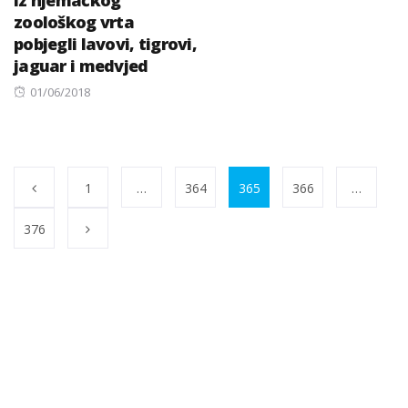
on
zoološkog vrta
pobjegli lavovi, tigrovi,
jaguar i medvjed
Posted
01/06/2018
on
1
…
364
365
366
…
376