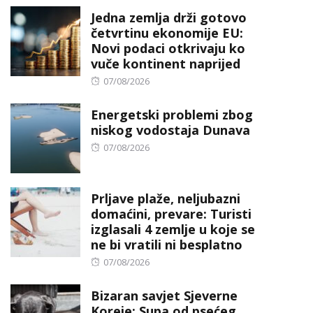
Jedna zemlja drži gotovo
četvrtinu ekonomije EU:
Novi podaci otkrivaju ko
vuče kontinent naprijed
Posted
07/08/2026
on
Energetski problemi zbog
niskog vodostaja Dunava
Posted
07/08/2026
on
Prljave plaže, neljubazni
domaćini, prevare: Turisti
izglasali 4 zemlje u koje se
ne bi vratili ni besplatno
Posted
07/08/2026
on
Bizaran savjet Sjeverne
Koreje: Supa od psećeg