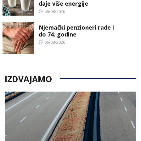
daje više energije
Posted
06/08/2026
on
Njemački penzioneri rade i
do 74. godine
Posted
06/08/2026
on
IZDVAJAMO