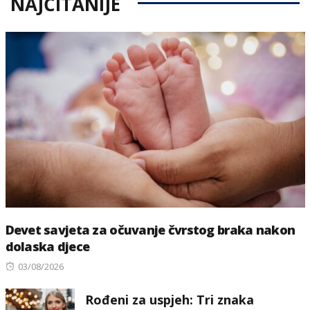
NAJČITANIJE
Devet savjeta za očuvanje čvrstog braka nakon
dolaska djece
Posted
03/08/2026
on
Rođeni za uspjeh: Tri znaka