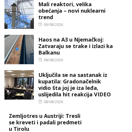
Mali reaktori, velika
obećanja – novi nuklearni
trend
Posted
09/08/2026
on
Haos na A3 u Njemačkoj:
Zatvaraju se trake i izlazi ka
Balkanu
Posted
08/08/2026
on
Uključila se na sastanak iz
kupatila: Gradonačelnik
vidio šta joj je iza leđa,
uslijedila hit reakcija VIDEO
Posted
08/08/2026
on
Zemljotres u Austriji: Tresli
se kreveti i padali predmeti
u Tirolu