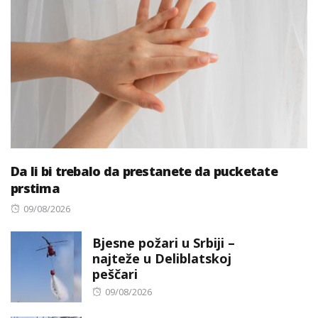
Da li bi trebalo da prestanete da pucketate
prstima
Posted
09/08/2026
on
Bjesne požari u Srbiji –
najteže u Deliblatskoj
peščari
Posted
09/08/2026
on