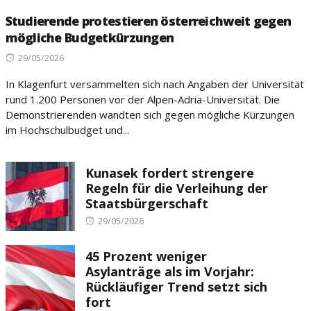
Studierende protestieren österreichweit gegen
mögliche Budgetkürzungen
Posted
29/05/2026
on
In Klagenfurt versammelten sich nach Angaben der Universität
rund 1.200 Personen vor der Alpen-Adria-Universität. Die
Demonstrierenden wandten sich gegen mögliche Kürzungen
im Hochschulbudget und...
Kunasek fordert strengere
Regeln für die Verleihung der
Staatsbürgerschaft
Posted
29/05/2026
on
45 Prozent weniger
Asylanträge als im Vorjahr:
Rückläufiger Trend setzt sich
fort