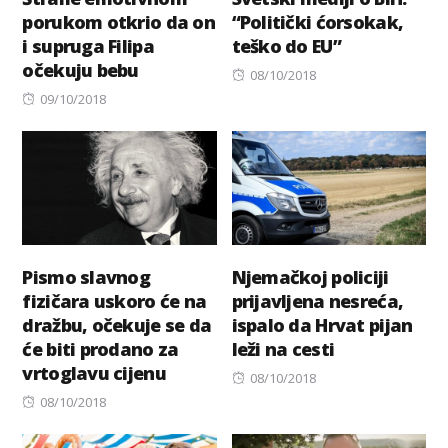
porukom otkrio da on
“Politički ćorsokak,
i supruga Filipa
teško do EU”
očekuju bebu
Posted
08/10/2018
Posted
on
09/10/2018
on
Pismo slavnog
Njemačkoj policiji
fizičara uskoro će na
prijavljena nesreća,
dražbu, očekuje se da
ispalo da Hrvat pijan
će biti prodano za
leži na cesti
vrtoglavu cijenu
Posted
08/10/2018
Posted
on
08/10/2018
on