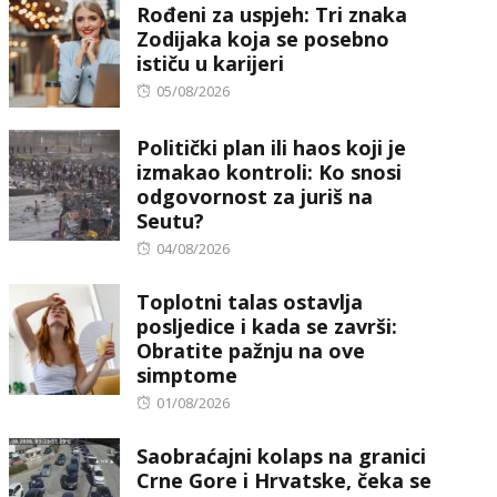
Rođeni za uspjeh: Tri znaka
Zodijaka koja se posebno
ističu u karijeri
Posted
05/08/2026
on
Politički plan ili haos koji je
izmakao kontroli: Ko snosi
odgovornost za juriš na
Seutu?
Posted
04/08/2026
on
Toplotni talas ostavlja
posljedice i kada se završi:
Obratite pažnju na ove
simptome
Posted
01/08/2026
on
Saobraćajni kolaps na granici
Crne Gore i Hrvatske, čeka se