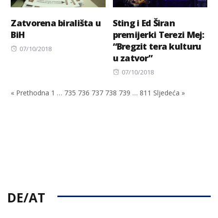
Zatvorena birališta u
Sting i Ed Širan
BiH
premijerki Terezi Mej:
“Bregzit tera kulturu
Posted
07/10/2018
u zatvor”
on
Posted
07/10/2018
on
« Prethodna
1
…
735
736
737
738
739
…
811
Sljedeća »
DE/AT