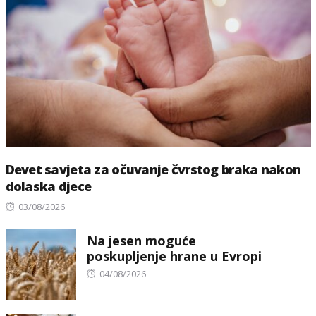
Devet savjeta za očuvanje čvrstog braka nakon
dolaska djece
Posted
03/08/2026
on
Na jesen moguće
poskupljenje hrane u Evropi
Posted
04/08/2026
on