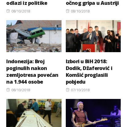
odlazi iz politike
očnog gripa u Austriji
Posted
Posted
08/10/2018
08/10/2018
on
on
Indonezija: Broj
Izbori u BiH 2018:
poginulih nakon
Dodik, Džaferović i
zemljotresa povećan
Komšić proglasili
na 1.944 osobe
pobjedu
Posted
Posted
08/10/2018
07/10/2018
on
on