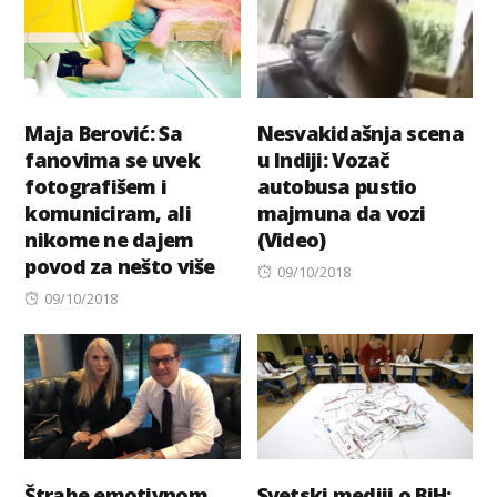
Maja Berović: Sa
Nesvakidašnja scena
fanovima se uvek
u Indiji: Vozač
fotografišem i
autobusa pustio
komuniciram, ali
majmuna da vozi
nikome ne dajem
(Video)
povod za nešto više
Posted
09/10/2018
Posted
on
09/10/2018
on
Štrahe emotivnom
Svetski mediji o BiH: