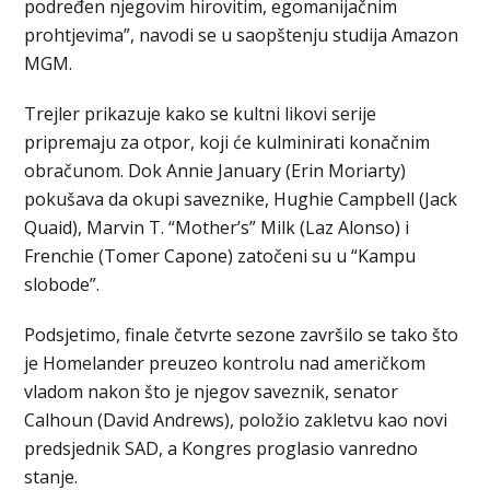
podređen njegovim hirovitim, egomanijačnim
prohtjevima”, navodi se u saopštenju studija Amazon
MGM.
Trejler prikazuje kako se kultni likovi serije
pripremaju za otpor, koji će kulminirati konačnim
obračunom. Dok Annie January (Erin Moriarty)
pokušava da okupi saveznike, Hughie Campbell (Jack
Quaid), Marvin T. “Mother’s” Milk (Laz Alonso) i
Frenchie (Tomer Capone) zatočeni su u “Kampu
slobode”.
Podsjetimo, finale četvrte sezone završilo se tako što
je Homelander preuzeo kontrolu nad američkom
vladom nakon što je njegov saveznik, senator
Calhoun (David Andrews), položio zakletvu kao novi
predsjednik SAD, a Kongres proglasio vanredno
stanje.