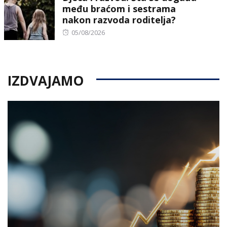
među braćom i sestrama
nakon razvoda roditelja?
Posted
05/08/2026
on
IZDVAJAMO