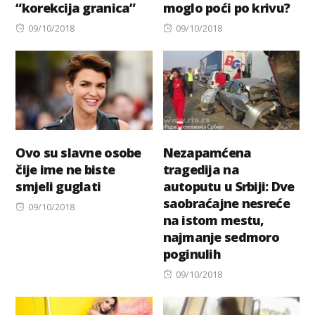
“korekcija granica”
moglo poći po krivu?
Posted
Posted
09/10/2018
09/10/2018
on
on
Ovo su slavne osobe
Nezapamćena
čije ime ne biste
tragedija na
smjeli guglati
autoputu u Srbiji: Dve
saobraćajne nesreće
Posted
09/10/2018
na istom mestu,
on
najmanje sedmoro
poginulih
Posted
09/10/2018
on