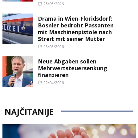
Posted
25/05/2026
on
Drama in Wien-Floridsdorf:
Bosnier bedroht Passanten
mit Maschinenpistole nach
Streit mit seiner Mutter
Posted
25/05/2026
on
Neue Abgaben sollen
Mehrwertsteuersenkung
finanzieren
Posted
22/04/2026
on
NAJČITANIJE