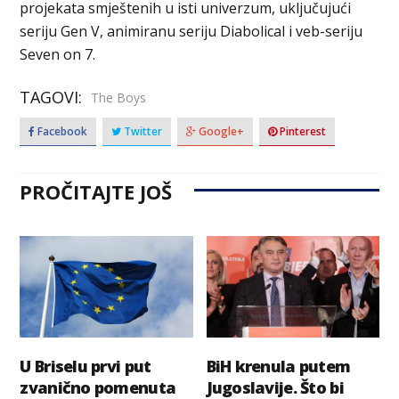
projekata smještenih u isti univerzum, uključujući
seriju Gen V, animiranu seriju Diabolical i veb-seriju
Seven on 7.
TAGOVI:
The Boys
Facebook
Twitter
Google+
Pinterest
PROČITAJTE JOŠ
U Briselu prvi put
BiH krenula putem
zvanično pomenuta
Jugoslavije. Što bi