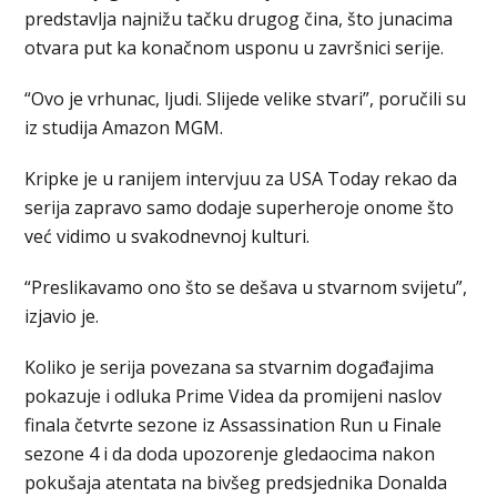
predstavlja najnižu tačku drugog čina, što junacima
otvara put ka konačnom usponu u završnici serije.
“Ovo je vrhunac, ljudi. Slijede velike stvari”, poručili su
iz studija Amazon MGM.
Kripke je u ranijem intervjuu za USA Today rekao da
serija zapravo samo dodaje superheroje onome što
već vidimo u svakodnevnoj kulturi.
“Preslikavamo ono što se dešava u stvarnom svijetu”,
izjavio je.
Koliko je serija povezana sa stvarnim događajima
pokazuje i odluka Prime Videa da promijeni naslov
finala četvrte sezone iz Assassination Run u Finale
sezone 4 i da doda upozorenje gledaocima nakon
pokušaja atentata na bivšeg predsjednika Donalda