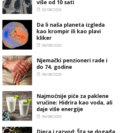
više od 10 sati
Posted
02/08/2026
on
Da li naša planeta izgleda
kao krompir ili kao plavi
kliker
Posted
06/08/2026
on
Njemački penzioneri rade i
do 74. godine
Posted
06/08/2026
on
Najmoćnije piće za paklene
vrućine: Hidrira kao voda, ali
daje više energije
Posted
06/08/2026
on
Djeca i razvod: Šta se događa