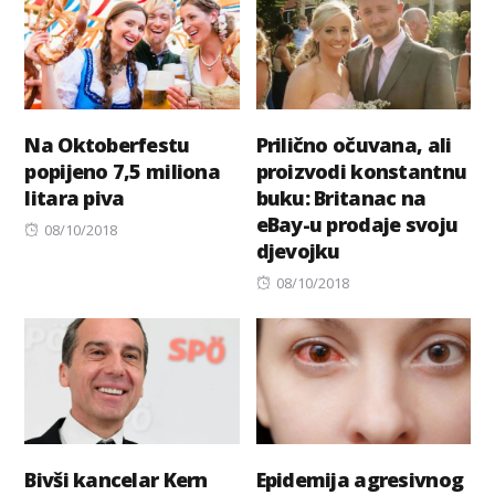
Na Oktoberfestu
Prilično očuvana, ali
popijeno 7,5 miliona
proizvodi konstantnu
litara piva
buku: Britanac na
eBay-u prodaje svoju
Posted
08/10/2018
djevojku
on
Posted
08/10/2018
on
Bivši kancelar Kern
Epidemija agresivnog