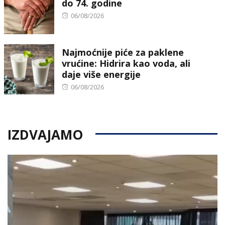
do 74. godine
Posted
06/08/2026
on
Najmoćnije piće za paklene
vrućine: Hidrira kao voda, ali
daje više energije
Posted
06/08/2026
on
IZDVAJAMO