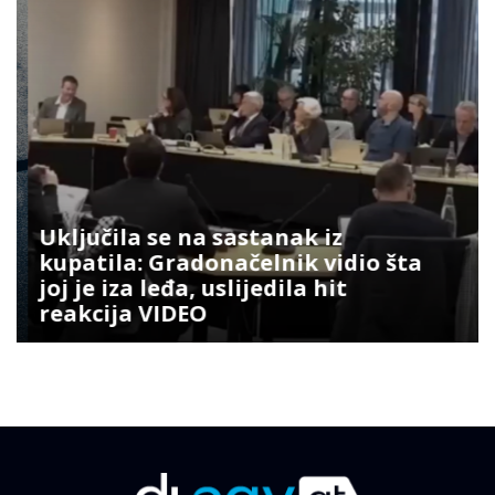
Uključila se na sastanak iz
kupatila: Gradonačelnik vidio šta
joj je iza leđa, uslijedila hit
reakcija VIDEO