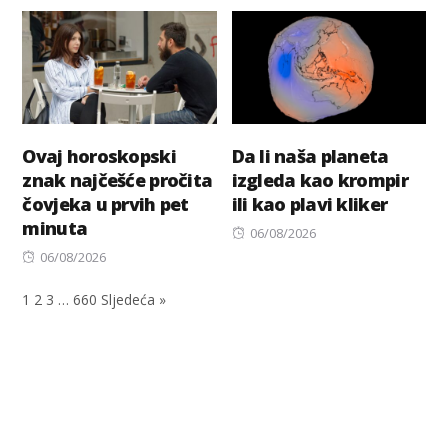
on
Ovaj horoskopski
Da li naša planeta
znak najčešće pročita
izgleda kao krompir
čovjeka u prvih pet
ili kao plavi kliker
minuta
Posted
06/08/2026
Posted
on
06/08/2026
on
1
2
3
…
660
Sljedeća »