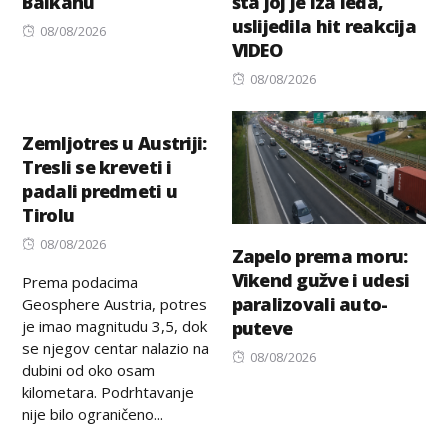
Balkanu
šta joj je iza leđa,
uslijedila hit reakcija
Posted
08/08/2026
VIDEO
on
Posted
08/08/2026
on
Zemljotres u Austriji:
Tresli se kreveti i
padali predmeti u
Tirolu
Posted
08/08/2026
Zapelo prema moru:
on
Vikend gužve i udesi
Prema podacima
paralizovali auto-
Geosphere Austria, potres
je imao magnitudu 3,5, dok
puteve
se njegov centar nalazio na
Posted
08/08/2026
dubini od oko osam
on
kilometara. Podrhtavanje
nije bilo ograničeno...