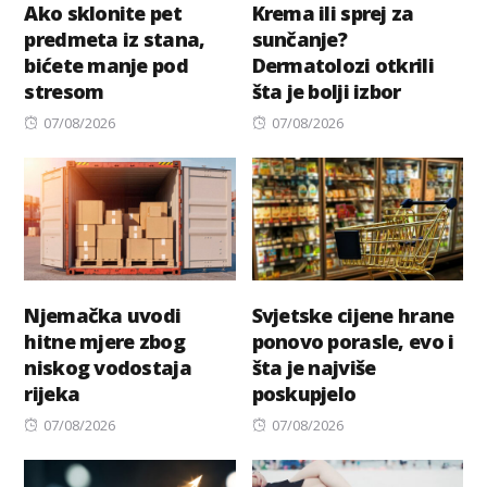
Ako sklonite pet
Krema ili sprej za
predmeta iz stana,
sunčanje?
bićete manje pod
Dermatolozi otkrili
stresom
šta je bolji izbor
Posted
Posted
07/08/2026
07/08/2026
on
on
Njemačka uvodi
Svjetske cijene hrane
hitne mjere zbog
ponovo porasle, evo i
niskog vodostaja
šta je najviše
rijeka
poskupjelo
Posted
Posted
07/08/2026
07/08/2026
on
on