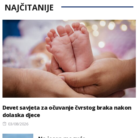
NAJČITANIJE
Devet savjeta za očuvanje čvrstog braka nakon
dolaska djece
Posted
03/08/2026
on