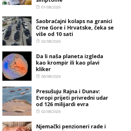
Posted
01/08/2026
on
Saobraćajni kolaps na granici
Crne Gore i Hrvatske, čeka se
više od 10 sati
Posted
02/08/2026
on
Da li naša planeta izgleda
kao krompir ili kao plavi
kliker
Posted
06/08/2026
on
Presušuju Rajna i Dunav:
Evropi prijeti privredni udar
od 126 milijardi evra
Posted
02/08/2026
on
Njemački penzioneri rade i