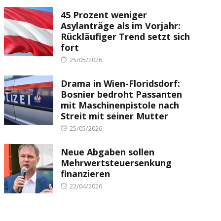
on
45 Prozent weniger
Asylanträge als im Vorjahr:
Rückläufiger Trend setzt sich
fort
Posted
25/05/2026
on
Drama in Wien-Floridsdorf:
Bosnier bedroht Passanten
mit Maschinenpistole nach
Streit mit seiner Mutter
Posted
25/05/2026
on
Neue Abgaben sollen
Mehrwertsteuersenkung
finanzieren
Posted
22/04/2026
on