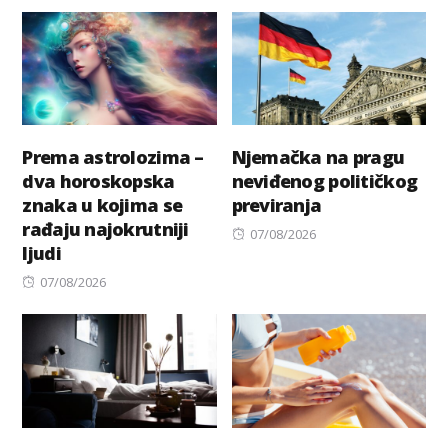
Prema astrolozima –
Njemačka na pragu
dva horoskopska
neviđenog političkog
znaka u kojima se
previranja
rađaju najokrutniji
Posted
07/08/2026
ljudi
on
Posted
07/08/2026
on