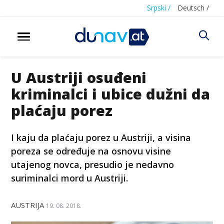
Srpski /
Deutsch /
U Austriji osuđeni
kriminalci i ubice dužni da
plaćaju porez
I kaju da plaćaju porez u Austriji, a visina
poreza se određuje na osnovu visine
utajenog novca, presudio je nedavno
suriminalci mord u Austriji.
AUSTRIJA
19. 08. 2018.