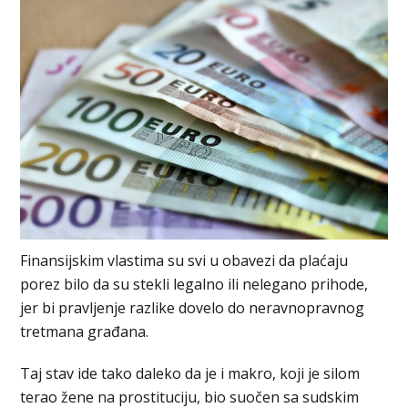
Finansijskim vlastima su svi u obavezi da plaćaju
porez bilo da su stekli legalno ili nelegano prihode,
jer bi pravljenje razlike dovelo do neravnopravnog
tretmana građana.
Taj stav ide tako daleko da je i makro, koji je silom
terao žene na prostituciju, bio suočen sa sudskim