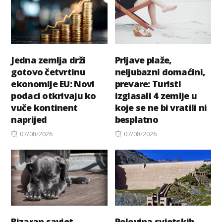
Jedna zemlja drži
Prljave plaže,
gotovo četvrtinu
neljubazni domaćini,
ekonomije EU: Novi
prevare: Turisti
podaci otkrivaju ko
izglasali 4 zemlje u
vuče kontinent
koje se ne bi vratili ni
naprijed
besplatno
Posted
Posted
07/08/2026
07/08/2026
on
on
Bizaran savjet
Polovina svjetskih