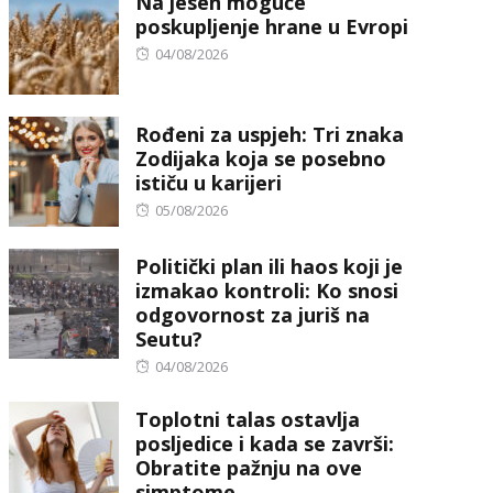
Na jesen moguće
poskupljenje hrane u Evropi
Posted
04/08/2026
on
Rođeni za uspjeh: Tri znaka
Zodijaka koja se posebno
ističu u karijeri
Posted
05/08/2026
on
Politički plan ili haos koji je
izmakao kontroli: Ko snosi
odgovornost za juriš na
Seutu?
Posted
04/08/2026
on
Toplotni talas ostavlja
posljedice i kada se završi:
Obratite pažnju na ove
simptome