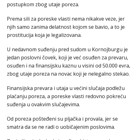
postupkom zbog utaje poreza.
Prema sili za poreske vlasti nema nikakve veze, jer
njih samo zanima delatnost kojom se bavio, a to je
prostitucija koja je legalizovana.
U nedavnom suđenju pred sudom u Kornojburgu je
jedan poslovni čovek, koji je već osuđen za prevaru,
osuđen i na finansijsku kaznu u visini od 50.000 evra,
zbog utaje poreza na novac koji je nelegalno stekao.
Finansijska prevara i utaja u većini slučaja podležu
plaćanju poreza, a poreske vlasti redovno pokreću
suđenja u ovakvim slučajevima.
Od poreza pošteđeni su pljačka i provala, jer se
smatra da se ne radi o uobičajenim poslovima.