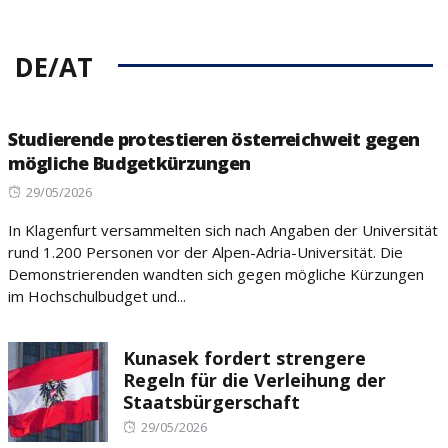
DE/AT
Studierende protestieren österreichweit gegen
mögliche Budgetkürzungen
Posted
29/05/2026
on
In Klagenfurt versammelten sich nach Angaben der Universität
rund 1.200 Personen vor der Alpen-Adria-Universität. Die
Demonstrierenden wandten sich gegen mögliche Kürzungen
im Hochschulbudget und...
Kunasek fordert strengere
Regeln für die Verleihung der
Staatsbürgerschaft
Posted
29/05/2026