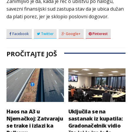
Zanimljivo je da, kada je reč o ubistvu po nalogu,
savezni finansijski sud zastupa stav da je ubica dužan
da plati porez, jer je sklopio poslovni dogovor.
Facebook
Twitter
Google+
Pinterest
PROČITAJTE JOŠ
Haos na A3 u
Uključila se na
Njemačkoj: Zatvaraju
sastanak iz kupatila:
se trake i izlazi ka
Gradonačelnik vidio