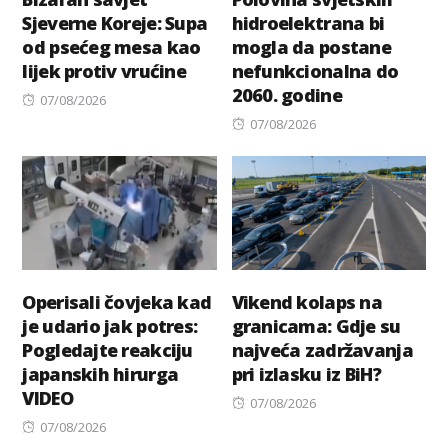
Sjeverne Koreje: Supa
hidroelektrana bi
od psećeg mesa kao
mogla da postane
lijek protiv vrućine
nefunkcionalna do
2060. godine
Posted
07/08/2026
on
Posted
07/08/2026
on
Operisali čovjeka kad
Vikend kolaps na
je udario jak potres:
granicama: Gdje su
Pogledajte reakciju
najveća zadržavanja
japanskih hirurga
pri izlasku iz BiH?
VIDEO
Posted
07/08/2026
Posted
on
07/08/2026