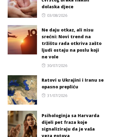
dolaska djece
Posted
03/08/2026
on
Ne daju otkaz, ali nisu
srećni: Novi trend na
tržištu rada otkriva zašto
ljudi ostaju na poslu koji
ne vole
Posted
30/07/2026
on
Ratovi u Ukrajini i Iranu se
opasno prepliću
Posted
31/07/2026
on
Psihologinja sa Harvarda
dijeli pet fraza koje
signaliziraju da je vaša
veza gotova