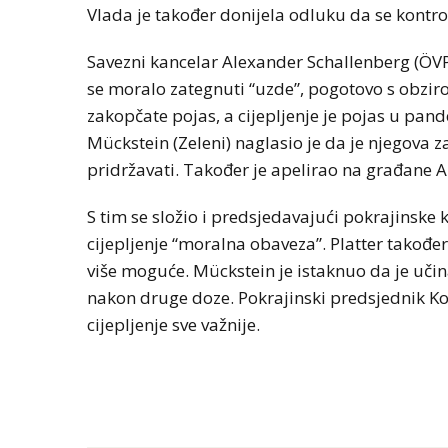
Vlada je također donijela odluku da se kontro
Savezni kancelar Alexander Schallenberg (ÖVP)
se moralo zategnuti “uzde”, pogotovo s obzir
zakopčate pojas, a cijepljenje je pojas u pan
Mückstein (Zeleni) naglasio je da je njegova za
pridržavati. Također je apelirao na građane Au
S tim se složio i predsjedavajući pokrajinske 
cijepljenje “moralna obaveza”. Platter također
više moguće. Mückstein je istaknuo da je učin
nakon druge doze. Pokrajinski predsjednik Kor
cijepljenje sve važnije.