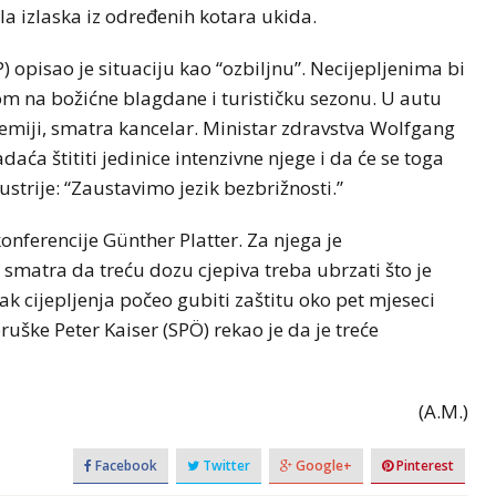
la izlaska iz određenih kotara ukida.
 opisao je situaciju kao “ozbiljnu”. Necijepljenima bi
om na božićne blagdane i turističku sezonu. U autu
demiji, smatra kancelar. Ministar zdravstva Wolfgang
daća štititi jedinice intenzivne njege i da će se toga
strije: “Zaustavimo jezik bezbrižnosti.”
konferencije Günther Platter. Za njega je
 smatra da treću dozu cjepiva treba ubrzati što je
ak cijepljenja počeo gubiti zaštitu oko pet mjeseci
uške Peter Kaiser (SPÖ) rekao je da je treće
(A.M.)
Facebook
Twitter
Google+
Pinterest