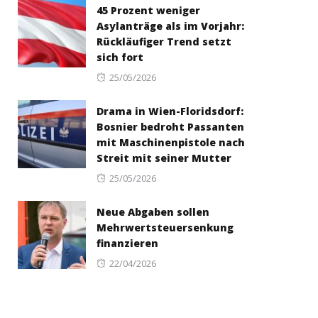
45 Prozent weniger
Asylanträge als im Vorjahr:
Rückläufiger Trend setzt
sich fort
Posted
25/05/2026
on
Drama in Wien-Floridsdorf:
Bosnier bedroht Passanten
mit Maschinenpistole nach
Streit mit seiner Mutter
Posted
25/05/2026
on
Neue Abgaben sollen
Mehrwertsteuersenkung
finanzieren
Posted
22/04/2026
on