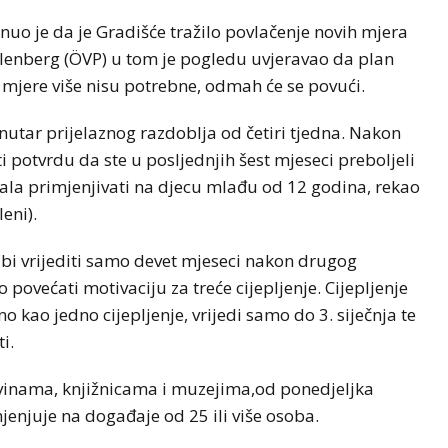
nuo je da je Gradišće tražilo povlačenje novih mjera
lenberg (ÖVP) u tom je pogledu uvjeravao da plan
 mjere više nisu potrebne, odmah će se povući.
 unutar prijelaznog razdoblja od četiri tjedna. Nakon
ti potvrdu da ste u posljednjih šest mjeseci preboljeli
bala primjenjivati ​​na djecu mlađu od 12 godina, rekao
eni).
 bi vrijediti samo devet mjeseci nakon drugog
o povećati motivaciju za treće cijepljenje. Cijepljenje
 kao jedno cijepljenje, vrijedi samo do 3. siječnja te
i.
ovinama, knjižnicama i muzejima,od ponedjeljka
jenjuje na događaje od 25 ili više osoba.