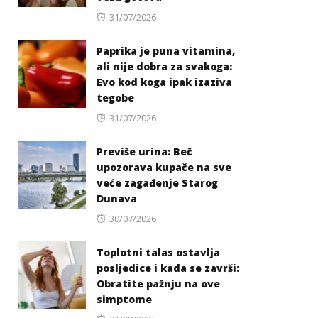
Posted
31/07/2026
on
Paprika je puna vitamina,
ali nije dobra za svakoga:
Evo kod koga ipak izaziva
tegobe
Posted
31/07/2026
on
Previše urina: Beč
upozorava kupače na sve
veće zagađenje Starog
Dunava
Posted
30/07/2026
on
Toplotni talas ostavlja
posljedice i kada se završi:
Obratite pažnju na ove
simptome