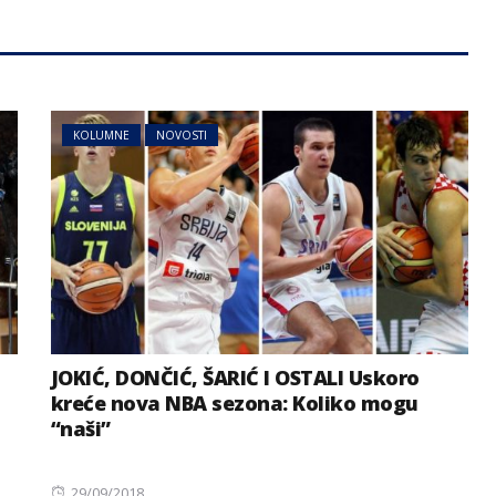
KOLUMNE
NOVOSTI
JOKIĆ, DONČIĆ, ŠARIĆ I OSTALI Uskoro
kreće nova NBA sezona: Koliko mogu
“naši”
Posted
29/09/2018