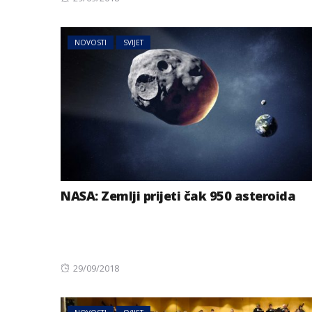
on
NOVOSTI
SVIJET
NASA: Zemlji prijeti čak 950 asteroida
Posted
29/09/2018
on