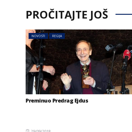
PROČITAJTE JOŠ
NOVOSTI
REGIJA
Preminuo Predrag Ejdus
Posted
29/09/2018