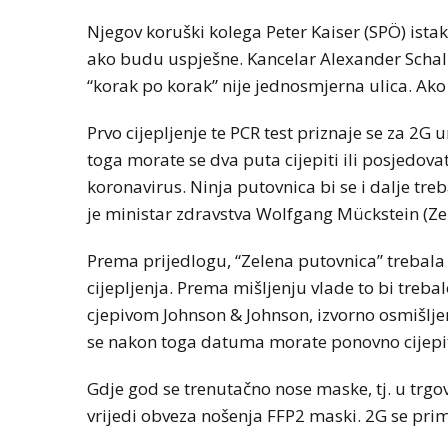
Njegov koruški kolega Peter Kaiser (SPÖ) istak
ako budu uspješne. Kancelar Alexander Schal
“korak po korak” nije jednosmjerna ulica. Ako
Prvo cijepljenje te PCR test priznaje se za 2G
toga morate se dva puta cijepiti ili posjedova
koronavirus. Ninja putovnica bi se i dalje tre
je ministar zdravstva Wolfgang Mückstein (Zel
Prema prijedlogu, “Zelena putovnica” trebala
cijepljenja. Prema mišljenju vlade to bi trebal
cjepivom Johnson & Johnson, izvorno osmišljeno
se nakon toga datuma morate ponovno cijepit
Gdje god se trenutačno nose maske, tj. u trg
vrijedi obveza nošenja FFP2 maski. 2G se prim