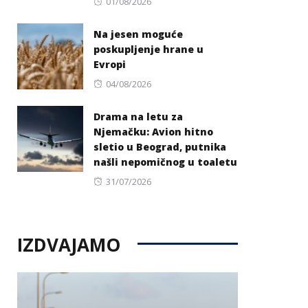
Posted
01/08/2026
on
Na jesen moguće
poskupljenje hrane u
Evropi
Posted
04/08/2026
on
Drama na letu za
Njemačku: Avion hitno
sletio u Beograd, putnika
našli nepomičnog u toaletu
Posted
31/07/2026
on
IZDVAJAMO