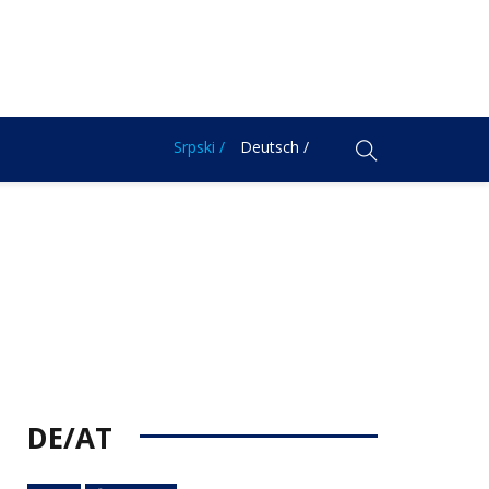
Srpski /
Deutsch /
DE/AT