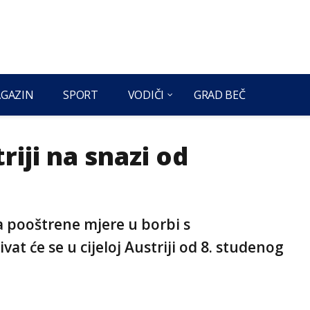
GAZIN
SPORT
VODIČI
GRAD BEČ
riji na snazi od
a pooštrene mjere u borbi s
at će se u cijeloj Austriji od 8. studenog