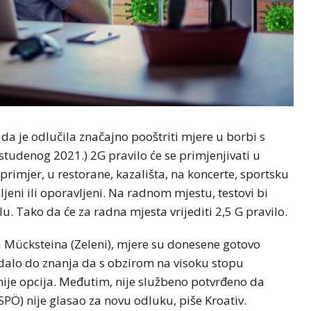
da je odlučila značajno pooštriti mjere u borbi s
tudenog 2021.) 2G pravilo će se primjenjivati ​​u
 primjer, u restorane, kazališta, na koncerte, sportsku
ljeni ili oporavljeni. Na radnom mjestu, testovi bi
u. Tako da će za radna mjesta vrijediti 2,5 G pravilo.
 Mücksteina (Zeleni), mjere su donesene gotovo
 dalo do znanja da s obzirom na visoku stopu
 nije opcija. Međutim, nije službeno potvrđeno da
SPÖ) nije glasao za novu odluku, piše Kroativ.