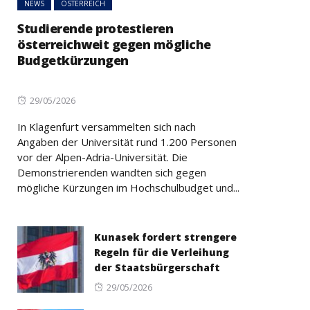
NEWS
ÖSTERREICH
Studierende protestieren
österreichweit gegen mögliche
Budgetkürzungen
Posted
29/05/2026
on
In Klagenfurt versammelten sich nach
Angaben der Universität rund 1.200 Personen
vor der Alpen-Adria-Universität. Die
Demonstrierenden wandten sich gegen
mögliche Kürzungen im Hochschulbudget und...
Kunasek fordert strengere
Regeln für die Verleihung
der Staatsbürgerschaft
Posted
29/05/2026
on