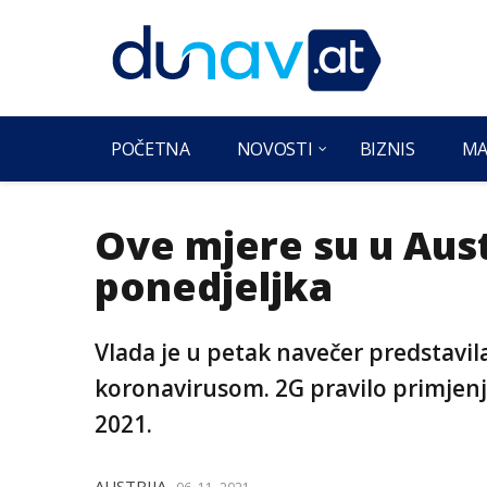
POČETNA
NOVOSTI
BIZNIS
MA
Ove mjere su u Aust
ponedjeljka
Vlada je u petak navečer predstavil
koronavirusom. 2G pravilo primjenjiv
2021.
AUSTRIJA