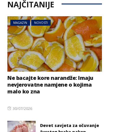
NAJČITANIJE
MAGAZIN
NOVOSTI
Ne bacajte kore narandže: Imaju
nevjerovatne namjene o kojima
malo ko zna
Posted
30/07/2026
on
Devet savjeta za očuvanje
čvrstog braka nakon