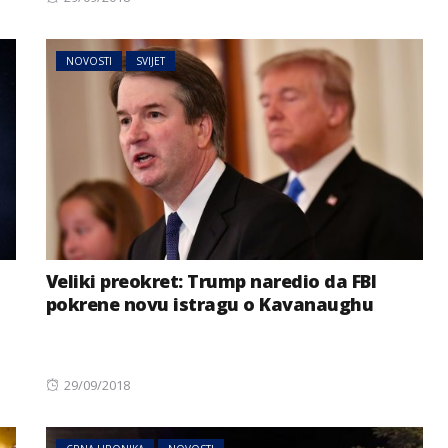
on
NOVOSTI
SVIJET
Veliki preokret: Trump naredio da FBI
pokrene novu istragu o Kavanaughu
Posted
29/09/2018
on