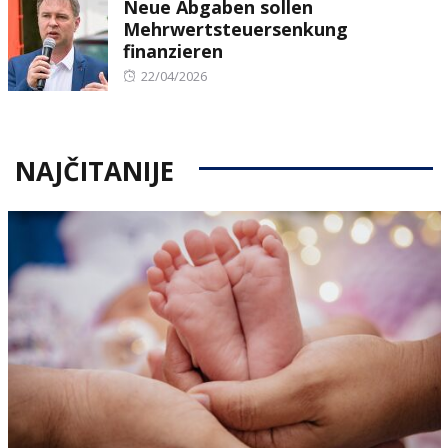
Neue Abgaben sollen
Mehrwertsteuersenkung
finanzieren
Posted
22/04/2026
on
NAJČITANIJE