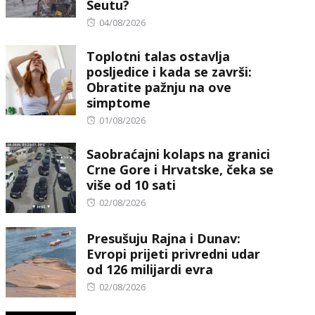
Seutu?
Posted
04/08/2026
on
Toplotni talas ostavlja
posljedice i kada se završi:
Obratite pažnju na ove
simptome
Posted
01/08/2026
on
Saobraćajni kolaps na granici
Crne Gore i Hrvatske, čeka se
više od 10 sati
Posted
02/08/2026
on
Presušuju Rajna i Dunav:
Evropi prijeti privredni udar
od 126 milijardi evra
Posted
02/08/2026
on