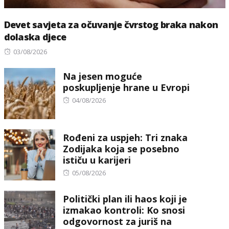
Devet savjeta za očuvanje čvrstog braka nakon
dolaska djece
Posted
03/08/2026
on
Na jesen moguće
poskupljenje hrane u Evropi
Posted
04/08/2026
on
Rođeni za uspjeh: Tri znaka
Zodijaka koja se posebno
ističu u karijeri
Posted
05/08/2026
on
Politički plan ili haos koji je
izmakao kontroli: Ko snosi
odgovornost za juriš na