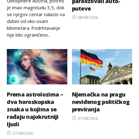
paralizovali auto-
Geosphere Austria, potres
je imao magnitudu 3,5, dok
puteve
se njegov centar nalazio na
Posted
08/08/2026
dubini od oko osam
on
kilometara. Podrhtavanje
nije bilo ograničeno...
Prema astrolozima –
Njemačka na pragu
dva horoskopska
neviđenog političkog
znaka u kojima se
previranja
rađaju najokrutniji
Posted
07/08/2026
ljudi
on
Posted
07/08/2026