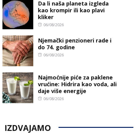
Da li naša planeta izgleda
kao krompir ili kao plavi
kliker
Posted
06/08/2026
on
Njemački penzioneri rade i
do 74. godine
Posted
06/08/2026
on
Najmoćnije piće za paklene
vrućine: Hidrira kao voda, ali
daje više energije
Posted
06/08/2026
on
IZDVAJAMO