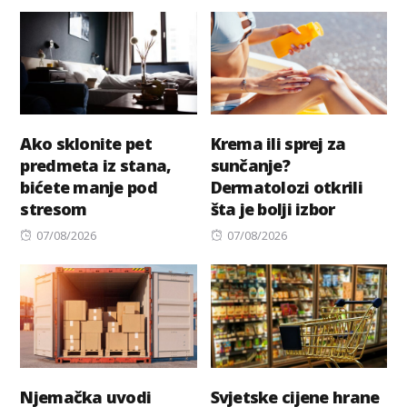
on
Ako sklonite pet
Krema ili sprej za
predmeta iz stana,
sunčanje?
bićete manje pod
Dermatolozi otkrili
stresom
šta je bolji izbor
Posted
Posted
07/08/2026
07/08/2026
on
on
Njemačka uvodi
Svjetske cijene hrane