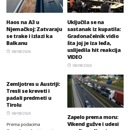
Haos na A3 u
Uključila se na
Njemačkoj: Zatvaraju
sastanak iz kupatila:
se trake i izlazi ka
Gradonačelnik vidio
Balkanu
šta joj je iza leđa,
uslijedila hit reakcija
Posted
08/08/2026
VIDEO
on
Posted
08/08/2026
on
Zemljotres u Austriji:
Tresli se kreveti i
padali predmeti u
Tirolu
Posted
08/08/2026
Zapelo prema moru:
on
Vikend gužve i udesi
Prema podacima