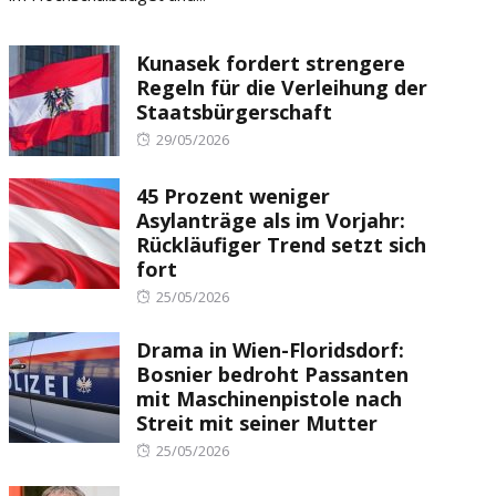
Kunasek fordert strengere
Regeln für die Verleihung der
Staatsbürgerschaft
Posted
29/05/2026
on
45 Prozent weniger
Asylanträge als im Vorjahr:
Rückläufiger Trend setzt sich
fort
Posted
25/05/2026
on
Drama in Wien-Floridsdorf:
Bosnier bedroht Passanten
mit Maschinenpistole nach
Streit mit seiner Mutter
Posted
25/05/2026
on