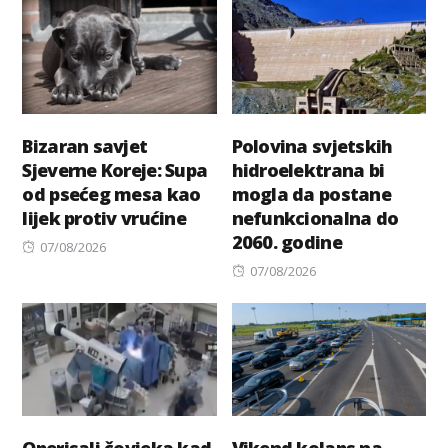
Bizaran savjet
Polovina svjetskih
Sjeverne Koreje: Supa
hidroelektrana bi
od psećeg mesa kao
mogla da postane
lijek protiv vrućine
nefunkcionalna do
2060. godine
Posted
07/08/2026
on
Posted
07/08/2026
on