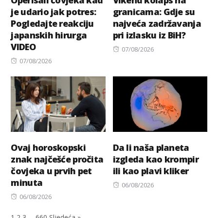
Operisali čovjeka kad
Vikend kolaps na
je udario jak potres:
granicama: Gdje su
Pogledajte reakciju
najveća zadržavanja
japanskih hirurga
pri izlasku iz BiH?
VIDEO
Posted
07/08/2026
Posted
on
07/08/2026
on
Ovaj horoskopski
Da li naša planeta
znak najčešće pročita
izgleda kao krompir
čovjeka u prvih pet
ili kao plavi kliker
minuta
Posted
06/08/2026
Posted
on
06/08/2026
on
1
2
3
…
660
Sljedeća »