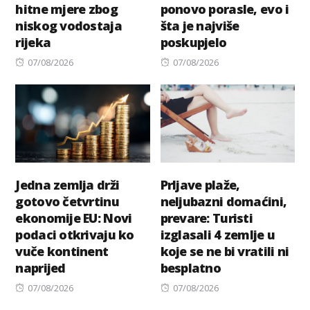
hitne mjere zbog
ponovo porasle, evo i
niskog vodostaja
šta je najviše
rijeka
poskupjelo
Posted
Posted
07/08/2026
07/08/2026
on
on
Jedna zemlja drži
Prljave plaže,
gotovo četvrtinu
neljubazni domaćini,
ekonomije EU: Novi
prevare: Turisti
podaci otkrivaju ko
izglasali 4 zemlje u
vuče kontinent
koje se ne bi vratili ni
naprijed
besplatno
Posted
Posted
07/08/2026
07/08/2026
on
on