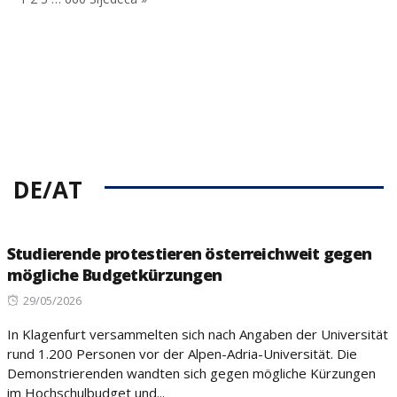
DE/AT
Studierende protestieren österreichweit gegen
mögliche Budgetkürzungen
Posted
29/05/2026
on
In Klagenfurt versammelten sich nach Angaben der Universität
rund 1.200 Personen vor der Alpen-Adria-Universität. Die
Demonstrierenden wandten sich gegen mögliche Kürzungen
im Hochschulbudget und...