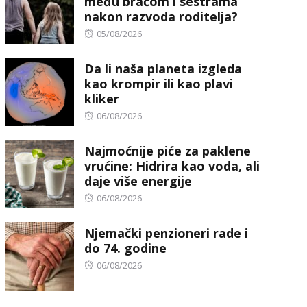
među braćom i sestrama
nakon razvoda roditelja?
Posted
05/08/2026
on
Da li naša planeta izgleda
kao krompir ili kao plavi
kliker
Posted
06/08/2026
on
Najmoćnije piće za paklene
vrućine: Hidrira kao voda, ali
daje više energije
Posted
06/08/2026
on
Njemački penzioneri rade i
do 74. godine
Posted
06/08/2026
on