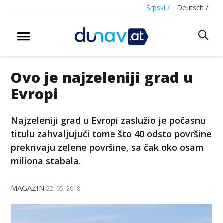
Srpski /
Deutsch /
Ovo je najzeleniji grad u
Evropi
Najzeleniji grad u Evropi zaslužio je počasnu
titulu zahvaljujući tome što 40 odsto površine
prekrivaju zelene površine, sa čak oko osam
miliona stabala.
MAGAZIN
22. 05. 2018.