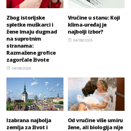
Zbog istorijske
Vrućine u stanu: Koji
spletke muškarci i
klima-uređaj je
žene imaju dugmad
najbolji izbor?
na suprotnim
Posted
04/08/2026
stranama:
on
Razmažene grofice
zagorčale živote
Posted
04/08/2026
on
Izabrana najbolja
Od vrućine više umiru
zemlja za život i
žene, ali biologija nije