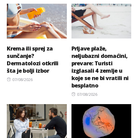
on
Krema ili sprej za
Prljave plaže,
sunčanje?
neljubazni domaćini,
Dermatolozi otkrili
prevare: Turisti
šta je bolji izbor
izglasali 4 zemlje u
koje se ne bi vratili ni
Posted
07/08/2026
besplatno
on
Posted
07/08/2026
on