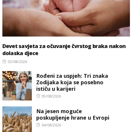
Devet savjeta za očuvanje čvrstog braka nakon
dolaska djece
Posted
03/08/2026
on
Rođeni za uspjeh: Tri znaka
Zodijaka koja se posebno
ističu u karijeri
Posted
05/08/2026
on
Na jesen moguće
poskupljenje hrane u Evropi
Posted
04/08/2026
on