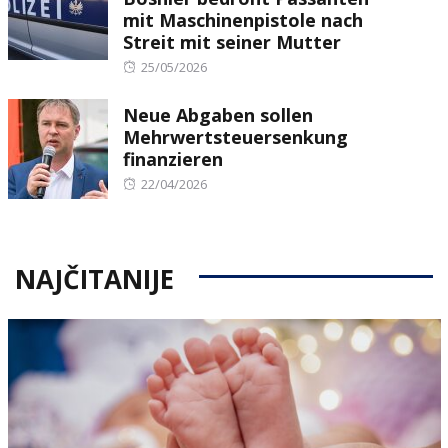
mit Maschinenpistole nach
Streit mit seiner Mutter
Posted
25/05/2026
on
Neue Abgaben sollen
Mehrwertsteuersenkung
finanzieren
Posted
22/04/2026
on
NAJČITANIJE