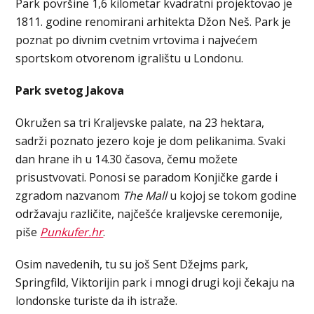
Park površine 1,6 kilometar kvadratni projektovao je
1811. godine renomirani arhitekta Džon Neš. Park je
poznat po divnim cvetnim vrtovima i najvećem
sportskom otvorenom igralištu u Londonu.
Park svetog Jakova
Okružen sa tri Kraljevske palate, na 23 hektara,
sadrži poznato jezero koje je dom pelikanima. Svaki
dan hrane ih u 14.30 časova, čemu možete
prisustvovati. Ponosi se paradom Konjičke garde i
zgradom nazvanom
The Mall
u kojoj se tokom godine
održavaju različite, najčešće kraljevske ceremonije,
piše
Punkufer.hr
.
Osim navedenih, tu su još Sent Džejms park,
Springfild, Viktorijin park i mnogi drugi koji čekaju na
londonske turiste da ih istraže.