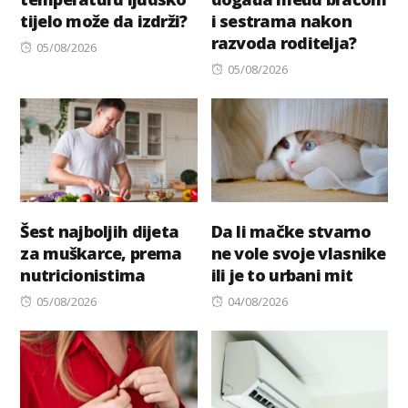
tijelo može da izdrži?
i sestrama nakon
razvoda roditelja?
Posted
05/08/2026
on
Posted
05/08/2026
on
Šest najboljih dijeta
Da li mačke stvarno
za muškarce, prema
ne vole svoje vlasnike
nutricionistima
ili je to urbani mit
Posted
Posted
05/08/2026
04/08/2026
on
on