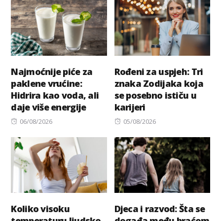
Najmoćnije piće za
Rođeni za uspjeh: Tri
paklene vrućine:
znaka Zodijaka koja
Hidrira kao voda, ali
se posebno ističu u
daje više energije
karijeri
Posted
Posted
06/08/2026
05/08/2026
on
on
Koliko visoku
Djeca i razvod: Šta se
temperaturu ljudsko
događa među braćom