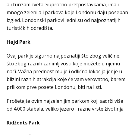
a i turizam cveta. Suprotno pretpostavkama, ima i
mnogo zelenila i parkova koje Londonu daju poseban
izgled. Londonski parkovi jedni su od najpoznatijih
turističkih odredišta.
Hajd Park
Ovaj park je sigurno najpoznatiji što zbog veličine,
što zbog raznih zanimljivosti koje možete u njemu
naći. Važna prednost mu je i odlična lokacija jer je u
blizini raznih atrakcija koje će vam verovatno, barem
prilikom prve posete Londonu, biti na listi.
Prošetajte ovim najzelenijim parkom koji sadrži više
od 4.000 stabala, veliko jezero i razne vrste životinja.
R
idžents
Park