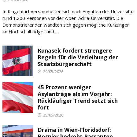
on
In Klagenfurt versammelten sich nach Angaben der Universität
rund 1.200 Personen vor der Alpen-Adria-Universität. Die
Demonstrierenden wandten sich gegen mögliche Kürzungen
im Hochschulbudget und...
Kunasek fordert strengere
Regeln für die Verleihung der
Staatsbürgerschaft
Posted
29/05/2026
on
45 Prozent weniger
Asylanträge als im Vorjahr:
Rückläufiger Trend setzt sich
fort
Posted
25/05/2026
on
Drama in Wien-Floridsdorf:
Bosnier bedroht Passanten