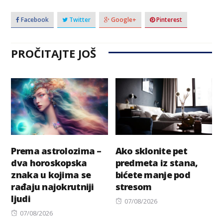
Facebook
Twitter
Google+
Pinterest
PROČITAJTE JOŠ
Prema astrolozima –
Ako sklonite pet
dva horoskopska
predmeta iz stana,
znaka u kojima se
bićete manje pod
rađaju najokrutniji
stresom
ljudi
Posted
07/08/2026
Posted
on
07/08/2026