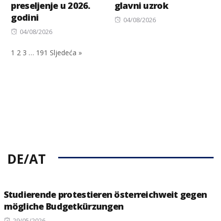
preseljenje u 2026.
glavni uzrok
godini
Posted
04/08/2026
Posted
on
04/08/2026
on
1
2
3
…
191
Sljedeća »
DE/AT
Studierende protestieren österreichweit gegen
mögliche Budgetkürzungen
Posted
29/05/2026