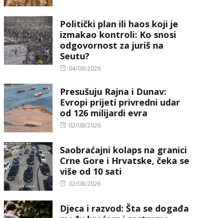
Politički plan ili haos koji je
izmakao kontroli: Ko snosi
odgovornost za juriš na
Seutu?
Posted
04/08/2026
on
Presušuju Rajna i Dunav:
Evropi prijeti privredni udar
od 126 milijardi evra
Posted
02/08/2026
on
Saobraćajni kolaps na granici
Crne Gore i Hrvatske, čeka se
više od 10 sati
Posted
02/08/2026
on
Djeca i razvod: Šta se događa