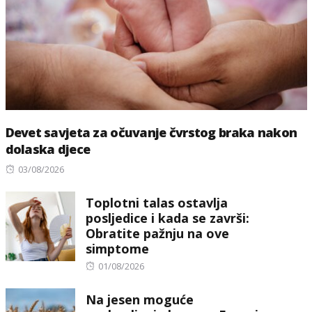
Devet savjeta za očuvanje čvrstog braka nakon
dolaska djece
Posted
03/08/2026
on
Toplotni talas ostavlja
posljedice i kada se završi:
Obratite pažnju na ove
simptome
Posted
01/08/2026
on
Na jesen moguće