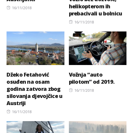
helikopterom ih
Posted
16/11/2018
prebacivali u bolnicu
on
Posted
16/11/2018
on
Džeko Fetahović
Vožnja “auto
osuđen na osam
pilotom” od 2019.
godina zatvora zbog
Posted
16/11/2018
silovanja djevojčice u
on
Austriji
Posted
16/11/2018
on