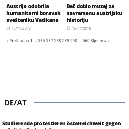
Austrija odobrila
Beč dobio muzej za
humanitarni boravak
savremenu austrijsku
svešteniku Vatikana
historiju
Posted
Posted
15/11/2018
15/11/2018
on
on
« Prethodna
1
…
586
587
588
589
590
…
660
Sljedeća »
DE/AT
Studierende protestieren österreichweit gegen