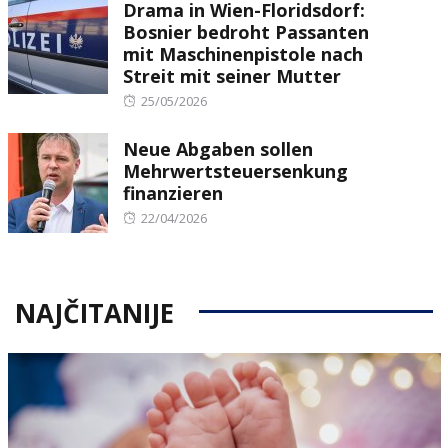
Drama in Wien-Floridsdorf:
Bosnier bedroht Passanten
mit Maschinenpistole nach
Streit mit seiner Mutter
Posted
25/05/2026
on
Neue Abgaben sollen
Mehrwertsteuersenkung
finanzieren
Posted
22/04/2026
on
NAJČITANIJE