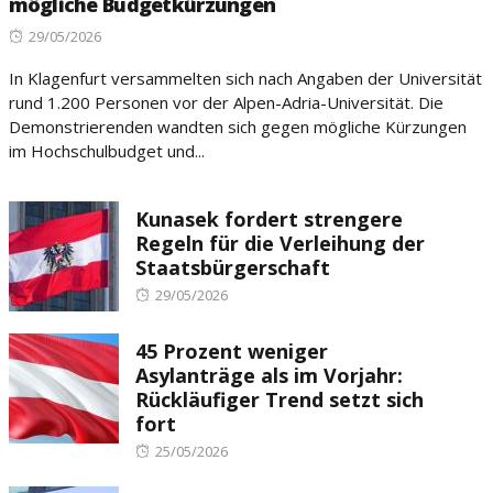
mögliche Budgetkürzungen
Posted
29/05/2026
on
In Klagenfurt versammelten sich nach Angaben der Universität
rund 1.200 Personen vor der Alpen-Adria-Universität. Die
Demonstrierenden wandten sich gegen mögliche Kürzungen
im Hochschulbudget und...
Kunasek fordert strengere
Regeln für die Verleihung der
Staatsbürgerschaft
Posted
29/05/2026
on
45 Prozent weniger
Asylanträge als im Vorjahr:
Rückläufiger Trend setzt sich
fort
Posted
25/05/2026
on