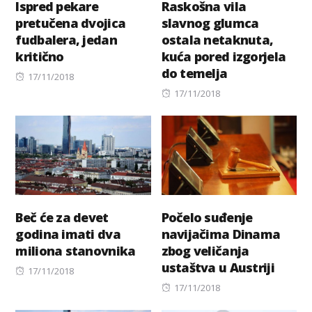
Ispred pekare
Raskošna vila
pretučena dvojica
slavnog glumca
fudbalera, jedan
ostala netaknuta,
kritično
kuća pored izgorjela
do temelja
Posted
17/11/2018
on
Posted
17/11/2018
on
Beč će za devet
Počelo suđenje
godina imati dva
navijačima Dinama
miliona stanovnika
zbog veličanja
ustaštva u Austriji
Posted
17/11/2018
on
Posted
17/11/2018
on