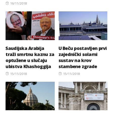
Posted
on
16/11/2018
on
Saudijska Arabija
U Beču postavljen prvi
traži smrtnu kaznu za
zajednički solarni
optužene u slučaju
sustav na krov
ubistva Khashoggija
stambene zgrade
Posted
Posted
15/11/2018
15/11/2018
on
on