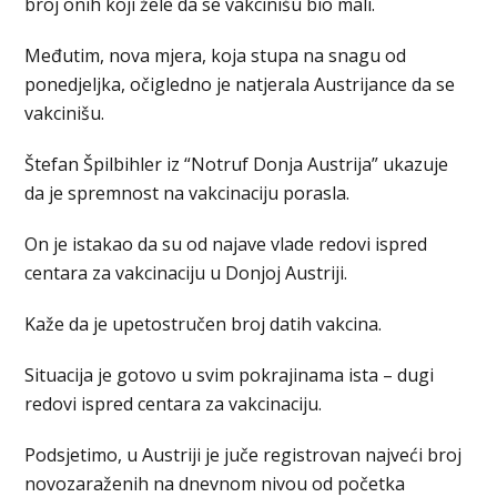
broj onih koji žele da se vakcinišu bio mali.
Međutim, nova mjera, koja stupa na snagu od
ponedjeljka, očigledno je natjerala Austrijance da se
vakcinišu.
Štefan Špilbihler iz “Notruf Donja Austrija” ukazuje
da je spremnost na vakcinaciju porasla.
On je istakao da su od najave vlade redovi ispred
centara za vakcinaciju u Donjoj Austriji.
Kaže da je upetostručen broj datih vakcina.
Situacija je gotovo u svim pokrajinama ista – dugi
redovi ispred centara za vakcinaciju.
Podsjetimo, u Austriji je juče registrovan najveći broj
novozaraženih na dnevnom nivou od početka