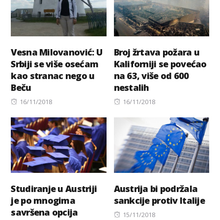
Vesna Milovanović: U
Broj žrtava požara u
Srbiji se više osećam
Kaliforniji se povećao
kao stranac nego u
na 63, više od 600
Beču
nestalih
Posted
Posted
16/11/2018
16/11/2018
on
on
Studiranje u Austriji
Austrija bi podržala
je po mnogima
sankcije protiv Italije
savršena opcija
Posted
15/11/2018