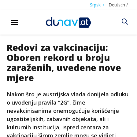
Srpski /
Deutsch /
Redovi za vakcinaciju:
Oboren rekord u broju
zaraženih, uvedene nove
mjere
Nakon što je austrijska vlada donijela odluku
o uvođenju pravila “2G”, čime
nevakcinisanima onemogućuje korišćenje
ugostiteljskih, zabavnih objekata, ali i
kulturnih institucija, ispred centara za
vakcinaciju širom zemlje mogu se vidjeti