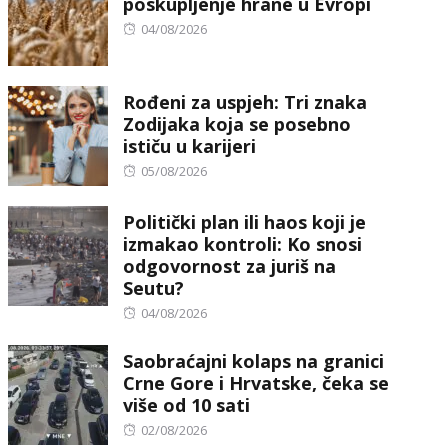
poskupljenje hrane u Evropi
Posted
04/08/2026
on
Rođeni za uspjeh: Tri znaka
Zodijaka koja se posebno
ističu u karijeri
Posted
05/08/2026
on
Politički plan ili haos koji je
izmakao kontroli: Ko snosi
odgovornost za juriš na
Seutu?
Posted
04/08/2026
on
Saobraćajni kolaps na granici
Crne Gore i Hrvatske, čeka se
više od 10 sati
Posted
02/08/2026