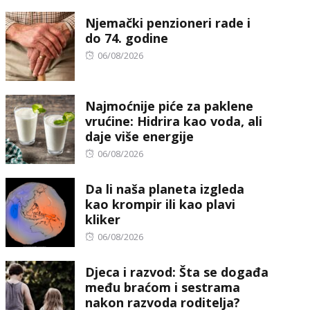
on
Njemački penzioneri rade i
do 74. godine
Posted
06/08/2026
on
Najmoćnije piće za paklene
vrućine: Hidrira kao voda, ali
daje više energije
Posted
06/08/2026
on
Da li naša planeta izgleda
kao krompir ili kao plavi
kliker
Posted
06/08/2026
on
Djeca i razvod: Šta se događa
među braćom i sestrama
nakon razvoda roditelja?