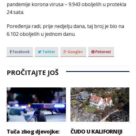
pandemije korona virusa – 9.943 oboljelih u protekla
24 sata.
Poređenja radi, prije nedjelju dana, taj broj je bio na
6.102 oboljelih u jednom danu.
Facebook
Twitter
Google+
Pinterest
PROČITAJTE JOŠ
Tuča zbog djevojke:
ČUDO U KALIFORNIJI