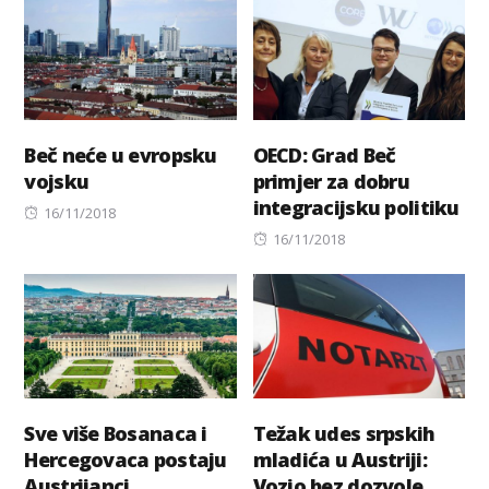
Beč neće u evropsku
OECD: Grad Beč
vojsku
primjer za dobru
integracijsku politiku
Posted
16/11/2018
on
Posted
16/11/2018
on
Sve više Bosanaca i
Težak udes srpskih
Hercegovaca postaju
mladića u Austriji:
Austrijanci
Vozio bez dozvole,