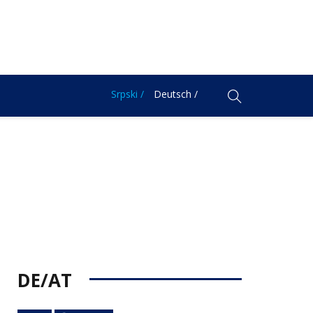
Srpski /
Deutsch /
DE/AT