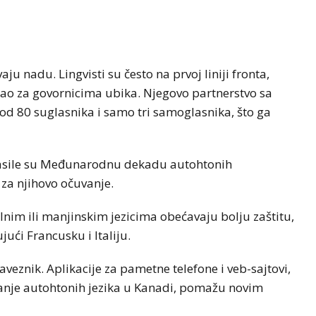
ju nadu. Lingvisti su često na prvoj liniji fronta,
gao za govornicima ubika. Njegovo partnerstvo sa
od 80 suglasnika i samo tri samoglasnika, što ga
lasile su Međunarodnu dekadu autohtonih
 za njihovo očuvanje.
lnim ili manjinskim jezicima obećavaju bolju zaštitu,
jući Francusku i Italiju.
veznik. Aplikacije za pametne telefone i veb-sajtovi,
vanje autohtonih jezika u Kanadi, pomažu novim