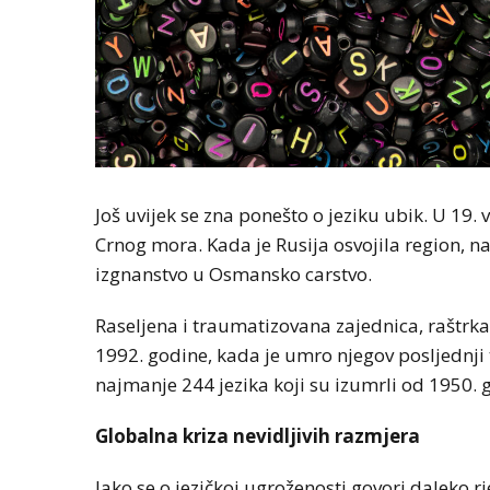
Još uvijek se zna ponešto o jeziku ubik. U 19. v
Crnog mora. Kada je Rusija osvojila region, n
izgnanstvo u Osmansko carstvo.
Raseljena i traumatizovana zajednica, raštrkan
1992. godine, kada je umro njegov posljednji t
najmanje 244 jezika koji su izumrli od 1950. 
Globalna kriza nevidljivih razmjera
Iako se o jezičkoj ugroženosti govori daleko 