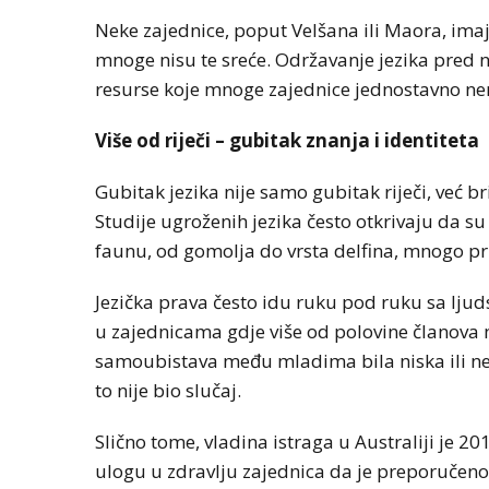
Neke zajednice, poput Velšana ili Maora, imaju
mnoge nisu te sreće. Održavanje jezika pred
resurse koje mnoge zajednice jednostavno n
Više od riječi – gubitak znanja i identiteta
Gubitak jezika nije samo gubitak riječi, već br
Studije ugroženih jezika često otkrivaju da su a
faunu, od gomolja do vrsta delfina, mnogo pri
Jezička prava često idu ruku pod ruku sa ljud
u zajednicama gdje više od polovine članova
samoubistava među mladima bila niska ili nep
to nije bio slučaj.
Slično tome, vladina istraga u Australiji je 20
ulogu u zdravlju zajednica da je preporučeno