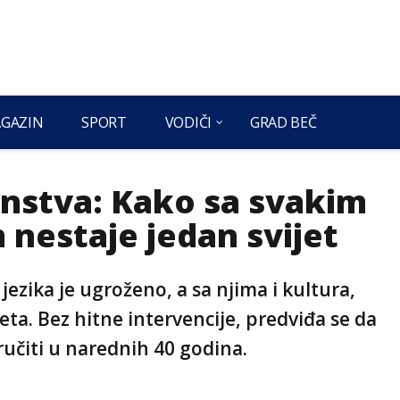
GAZIN
SPORT
VODIČI
GRAD BEČ
anstva: Kako sa svakim
 nestaje jedan svijet
jezika je ugroženo, a sa njima i kultura,
ijeta. Bez hitne intervencije, predviđa se da
ručiti u narednih 40 godina.