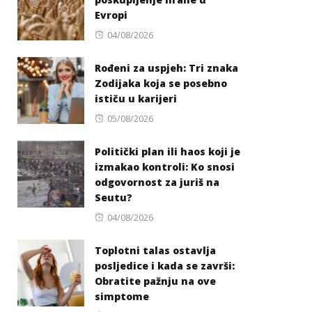
Evropi
Posted
04/08/2026
on
Rođeni za uspjeh: Tri znaka
Zodijaka koja se posebno
ističu u karijeri
Posted
05/08/2026
on
Politički plan ili haos koji je
izmakao kontroli: Ko snosi
odgovornost za juriš na
Seutu?
Posted
04/08/2026
on
Toplotni talas ostavlja
posljedice i kada se završi:
Obratite pažnju na ove
simptome