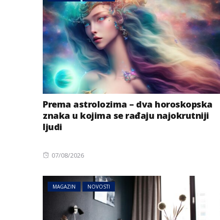
Prema astrolozima – dva horoskopska
znaka u kojima se rađaju najokrutniji
BIZNIS
ljudi
Energetski probl
niskog vodostaj
Posted
07/08/2026
on
MAGAZIN
NOVOSTI