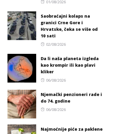
Posted
01/08/2026
on
Saobraćajni kolaps na
granici Crne Gore i
Hrvatske, čeka se više od
10 sati
Posted
02/08/2026
on
Da li naša planeta izgleda
kao krompir ili kao plavi
kliker
Posted
06/08/2026
on
Njemački penzioneri rade i
do 74. godine
Posted
06/08/2026
on
Najmoćnije piće za paklene