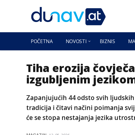
POČETNA
NOVOSTI
BIZNIS
MA
Tiha erozija čovječ
izgubljenim jezikom
Zapanjujućih 44 odsto svih ljudskih 
tradicija i čitavi načini poimanja sv
će se stopa nestajanja jezika utrost
MAGAZIN