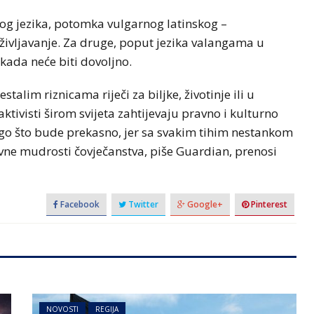
kog jezika, potomka vulgarnog latinskog –
ivljavanje. Za druge, poput jezika valangama u
ikada neće biti dovoljno.
talim riznicama riječi za biljke, životinje ili u
ivisti širom svijeta zahtijevaju pravno i kulturno
nego što bude prekasno, jer sa svakim tihim nestankom
vne mudrosti čovječanstva, piše Guardian, prenosi
Facebook
Twitter
Google+
Pinterest
NOVOSTI
REGIJA