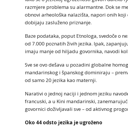
razmjere problema su alarmantne. Dok se me
obnovi arheološka nalazišta, napori onih koji
dobijaju zasluženo priznanje.
Baze podataka, poput Etnologa, svedoče o n
od 7.000 poznatih živih jezika. Ipak, zapanjuj
imaju manje od hiljadu govornika, navodi ko
Sve se ovo dešava u pozadini globalne homogen
mandarinskog i španskog dominiraju – prema 
od samo 20 jezika kao maternji.
Narativi o jednoj naciji i jednom jeziku navo
francuski, a u Kini mandarinski, zanemarujući d
govornici doživljavali sve – od aktivnog prog
Oko 44 odsto jezika je ugroženo