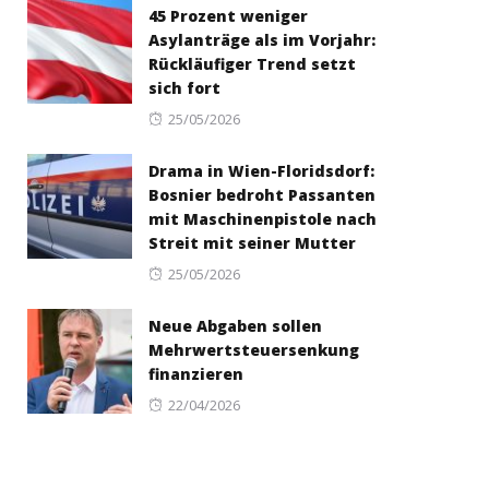
45 Prozent weniger
Asylanträge als im Vorjahr:
Rückläufiger Trend setzt
sich fort
Posted
25/05/2026
on
Drama in Wien-Floridsdorf:
Bosnier bedroht Passanten
mit Maschinenpistole nach
Streit mit seiner Mutter
Posted
25/05/2026
on
Neue Abgaben sollen
Mehrwertsteuersenkung
finanzieren
Posted
22/04/2026
on