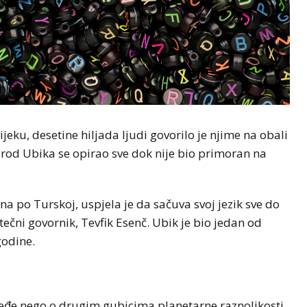
ijeku, desetine hiljada ljudi govorilo je njime na obali
arod Ubika se opirao sve dok nije bio primoran na
a po Turskoj, uspjela je da sačuva svoj jezik sve do
ečni govornik, Tevfik Esenč. Ubik je bio jedan od
godine.
rjeđe nego o drugim gubicima planetarne raznolikosti,