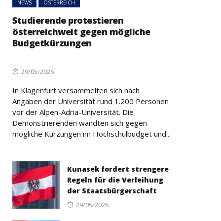
NEWS
ÖSTERREICH
Studierende protestieren
österreichweit gegen mögliche
Budgetkürzungen
Posted
29/05/2026
on
In Klagenfurt versammelten sich nach
Angaben der Universität rund 1.200 Personen
vor der Alpen-Adria-Universität. Die
Demonstrierenden wandten sich gegen
mögliche Kürzungen im Hochschulbudget und...
Kunasek fordert strengere
Regeln für die Verleihung
der Staatsbürgerschaft
Posted
29/05/2026
on