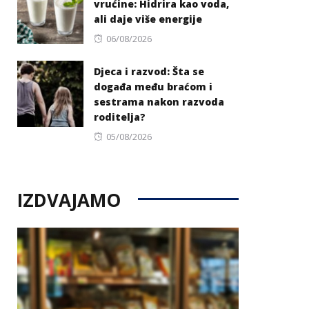
vrućine: Hidrira kao voda,
ali daje više energije
Posted
06/08/2026
on
Djeca i razvod: Šta se
događa među braćom i
sestrama nakon razvoda
roditelja?
Posted
05/08/2026
on
IZDVAJAMO