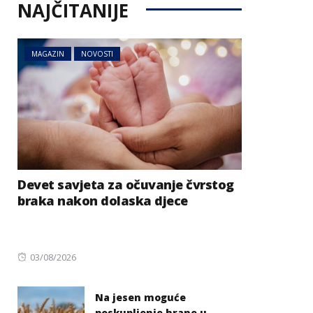
NAJČITANIJE
MAGAZIN
NOVOSTI
Devet savjeta za očuvanje čvrstog
braka nakon dolaska djece
Posted
03/08/2026
on
Na jesen moguće
poskupljenje hrane u