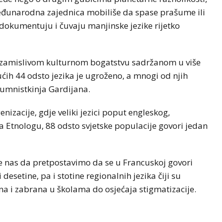
đunarodna zajednica mobiliše da spase prašume ili
 dokumentuju i čuvaju manjinske jezike rijetko
ezamislivom kulturnom bogatstvu sadržanom u više
ućih 44 odsto jezika je ugroženo, a mnogi od njih
lumnistkinja Gardijana.
izacije, gdje veliki jezici poput engleskog,
Etnologu, 88 odsto svjetske populacije govori jedan
de nas da pretpostavimo da se u Francuskoj govori
esetine, pa i stotine regionalnih jezika čiji su
ona i zabrana u školama do osjećaja stigmatizacije.