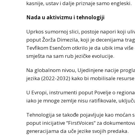
kasnije, ustav i dalje priznaje samo engleski.
Nada u aktivizmu i tehnologiji
Uprkos sumornoj slici, postoje napori koji uliva
poput Žorža Dimezila, koji je decenijama tra
Tevfikom Esenčom otkrilo je da ubik ima više 
smješta na sam rub jezičke evolucije.
Na globalnom nivou, Ujedinjene nacije prog
jezika (2022-2032) kako bi mobilisale resurse
U Evropi, instrumenti poput Povelje o regiona
iako je mnoge zemlje nisu ratifikovale, uključu
Tehnologija se takođe pojavljuje kao moćan sa
poput inicijative “FirstVoices“ za dokumento
generacijama da uče jezike svojih predaka.