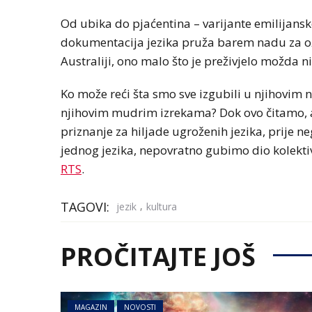
Od ubika do pjaćentina – varijante emilijans
dokumentacija jezika pruža barem nadu za ož
Australiji, ono malo što je preživjelo možda n
Ko može reći šta smo sve izgubili u njihovim nes
njihovim mudrim izrekama? Dok ovo čitamo, akt
priznanje za hiljade ugroženih jezika, prije 
jednog jezika, nepovratno gubimo dio kolekti
RTS
.
TAGOVI:
,
jezik
kultura
PROČITAJTE JOŠ
MAGAZIN
NOVOSTI