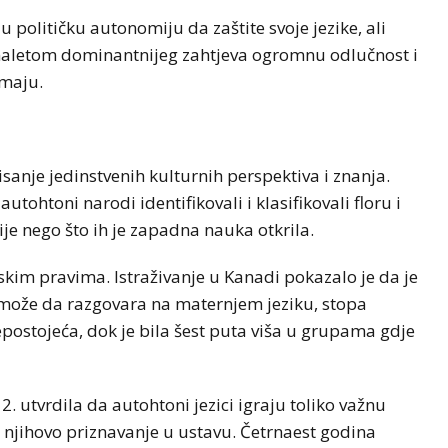
 političku autonomiju da zaštite svoje jezike, ali
 naletom dominantnijeg zahtjeva ogromnu odlučnost i
emaju.
isanje jedinstvenih kulturnih perspektiva i znanja.
utohtoni narodi identifikovali i klasifikovali floru i
je nego što ih je zapadna nauka otkrila.
skim pravima. Istraživanje u Kanadi pokazalo je da je
 može da razgovara na maternjem jeziku, stopa
ostojeća, dok je bila šest puta viša u grupama gdje
12. utvrdila da autohtoni jezici igraju toliko važnu
 njihovo priznavanje u ustavu. Četrnaest godina