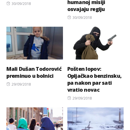
humanoj misiji
Posted
30/09/2018
osvajaju regiju
on
Posted
30/09/2018
on
Mali Dušan Todorović
Pošten lopov:
preminuo u bolnici
Opljačkao benzinsku,
pa nakon par sati
Posted
29/09/2018
vratio novac
on
Posted
29/09/2018
on