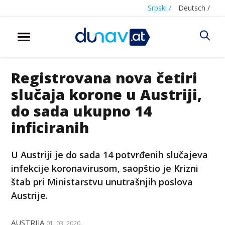
Srpski /
Deutsch /
Registrovana nova četiri
slučaja korone u Austriji,
do sada ukupno 14
inficiranih
U Austriji je do sada 14 potvrđenih slučajeva
infekcije koronavirusom, saopštio je Krizni
štab pri Ministarstvu unutrašnjih poslova
Austrije.
AUSTRIJA
01. 03. 2020.