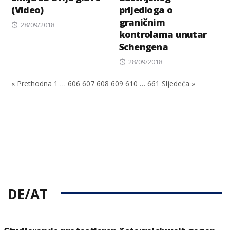
(Video)
prijedloga o
graničnim
Posted
28/09/2018
kontrolama unutar
on
Schengena
Posted
28/09/2018
on
« Prethodna
1
…
606
607
608
609
610
…
661
Sljedeća »
DE/AT