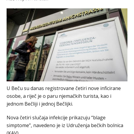
U Beču su danas registrovane četiri nove inficirane
osobe, a riječ je o paru njemačkih turista, kao i
jednom Bečliji i jednoj Bečlijki.
Nova četiri slučaja infekcije prikazuju “blage
simptome”, navedeno je iz Udruženja bečkih bolnica
(KAV).