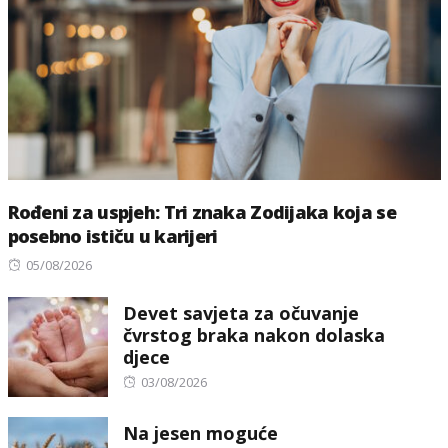
Rođeni za uspjeh: Tri znaka Zodijaka koja se
posebno ističu u karijeri
Posted
05/08/2026
on
Devet savjeta za očuvanje
čvrstog braka nakon dolaska
djece
Posted
03/08/2026
on
Na jesen moguće