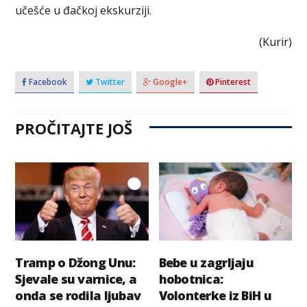
učešće u đačkoj ekskurziji.
(Kurir)
Facebook
Twitter
Google+
Pinterest
PROČITAJTE JOŠ
Tramp o Džong Unu:
Bebe u zagrljaju
Sjevale su varnice, a
hobotnica:
onda se rodila ljubav
Volonterke iz BiH u