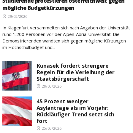
Studierende protestieren österreichweit gegen
mögliche Budgetkürzungen
Posted
29/05/2026
on
In Klagenfurt versammelten sich nach Angaben der Universität
rund 1.200 Personen vor der Alpen-Adria-Universität. Die
Demonstrierenden wandten sich gegen mögliche Kürzungen
im Hochschulbudget und...
Kunasek fordert strengere
Regeln für die Verleihung der
Staatsbürgerschaft
Posted
29/05/2026
on
45 Prozent weniger
Asylanträge als im Vorjahr:
Rückläufiger Trend setzt sich
fort
Posted
25/05/2026