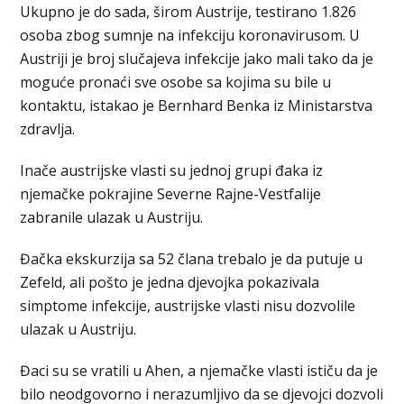
Ukupno je do sada, širom Austrije, testirano 1.826
osoba zbog sumnje na infekciju koronavirusom. U
Austriji je broj slučajeva infekcije jako mali tako da je
moguće pronaći sve osobe sa kojima su bile u
kontaktu, istakao je Bernhard Benka iz Ministarstva
zdravlja.
Inače austrijske vlasti su jednoj grupi đaka iz
njemačke pokrajine Severne Rajne-Vestfalije
zabranile ulazak u Austriju.
Đačka ekskurzija sa 52 člana trebalo je da putuje u
Zefeld, ali pošto je jedna djevojka pokazivala
simptome infekcije, austrijske vlasti nisu dozvolile
ulazak u Austriju.
Đaci su se vratili u Ahen, a njemačke vlasti ističu da je
bilo neodgovorno i nerazumljivo da se djevojci dozvoli