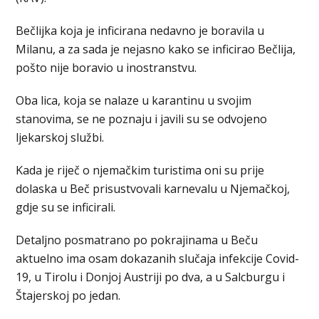
Bečlijka koja je inficirana nedavno je boravila u
Milanu, a za sada je nejasno kako se inficirao Bečlija,
pošto nije boravio u inostranstvu.
Oba lica, koja se nalaze u karantinu u svojim
stanovima, se ne poznaju i javili su se odvojeno
ljekarskoj službi.
Kada je riječ o njemačkim turistima oni su prije
dolaska u Beč prisustvovali karnevalu u Njemačkoj,
gdje su se inficirali.
Detaljno posmatrano po pokrajinama u Beču
aktuelno ima osam dokazanih slučaja infekcije Covid-
19, u Tirolu i Donjoj Austriji po dva, a u Salcburgu i
Štajerskoj po jedan.