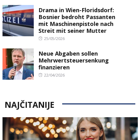
on
Drama in Wien-Floridsdorf:
Bosnier bedroht Passanten
mit Maschinenpistole nach
Streit mit seiner Mutter
Posted
25/05/2026
on
Neue Abgaben sollen
Mehrwertsteuersenkung
finanzieren
Posted
22/04/2026
on
NAJČITANIJE