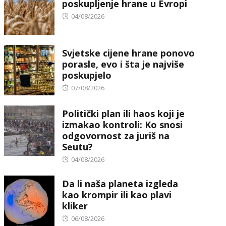
poskupljenje hrane u Evropi
Posted
04/08/2026
on
Svjetske cijene hrane ponovo
porasle, evo i šta je najviše
poskupjelo
Posted
07/08/2026
on
Politički plan ili haos koji je
izmakao kontroli: Ko snosi
odgovornost za juriš na
Seutu?
Posted
04/08/2026
on
Da li naša planeta izgleda
kao krompir ili kao plavi
kliker
Posted
06/08/2026