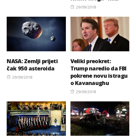
Posted
29/09/2018
on
NASA: Zemlji prijeti
Veliki preokret:
čak 950 asteroida
Trump naredio da FBI
pokrene novu istragu
Posted
29/09/2018
o Kavanaughu
on
Posted
29/09/2018
on