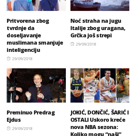
Pritvorena zbog
Noć straha na jugu
tvrdnje da
Italije zbog uragana,
doseljavanje
Grčka još strepi
muslimana smanjuje
Posted
29/09/2018
inteligenciju
on
Posted
29/09/2018
on
Preminuo Predrag
JOKIĆ, DONČIĆ, ŠARIĆ I
Ejdus
OSTALI Uskoro kreće
nova NBA sezona:
Posted
29/09/2018
Koliko mogu “naši”
on