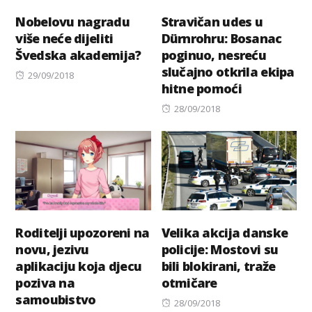
Nobelovu nagradu
Stravičan udes u
više neće dijeliti
Dürnrohru: Bosanac
Švedska akademija?
poginuo, nesreću
slučajno otkrila ekipa
Posted
29/09/2018
hitne pomoći
on
Posted
28/09/2018
on
Roditelji upozoreni na
Velika akcija danske
novu, jezivu
policije: Mostovi su
aplikaciju koja djecu
bili blokirani, traže
poziva na
otmičare
samoubistvo
Posted
28/09/2018