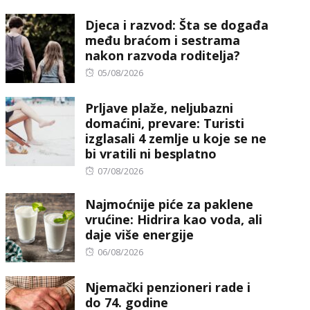
on
Djeca i razvod: Šta se događa
među braćom i sestrama
nakon razvoda roditelja?
Posted
05/08/2026
on
Prljave plaže, neljubazni
domaćini, prevare: Turisti
izglasali 4 zemlje u koje se ne
bi vratili ni besplatno
Posted
07/08/2026
on
Najmoćnije piće za paklene
vrućine: Hidrira kao voda, ali
daje više energije
Posted
06/08/2026
on
Njemački penzioneri rade i
do 74. godine