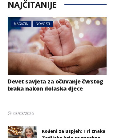
NAJČITANIJE
MAGAZIN
NOVOSTI
Devet savjeta za očuvanje čvrstog
braka nakon dolaska djece
Posted
03/08/2026
on
Rođeni za uspjeh: Tri znaka
Zodijaka koja se posebno