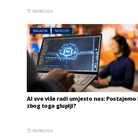
Posted
06/08/2026
on
MAGAZIN
NOVOSTI
AI sve više radi umjesto nas: Postajemo 
zbog toga gluplji?
Posted
06/08/2026
on