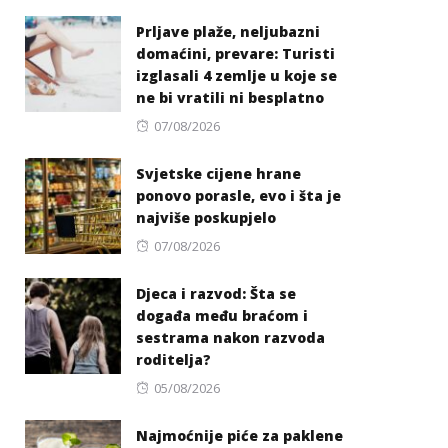
on
Prljave plaže, neljubazni
domaćini, prevare: Turisti
izglasali 4 zemlje u koje se
ne bi vratili ni besplatno
Posted
07/08/2026
on
Svjetske cijene hrane
ponovo porasle, evo i šta je
najviše poskupjelo
Posted
07/08/2026
on
Djeca i razvod: Šta se
događa među braćom i
sestrama nakon razvoda
roditelja?
Posted
05/08/2026
on
Najmoćnije piće za paklene