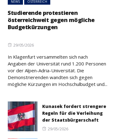
NEWS
ÖSTERREICH
Studierende protestieren
österreichweit gegen mögliche
Budgetkürzungen
Posted
29/05/2026
on
In Klagenfurt versammelten sich nach
Angaben der Universität rund 1.200 Personen
vor der Alpen-Adria-Universität. Die
Demonstrierenden wandten sich gegen
mögliche Kürzungen im Hochschulbudget und...
Kunasek fordert strengere
Regeln für die Verleihung
der Staatsbürgerschaft
Posted
29/05/2026
on