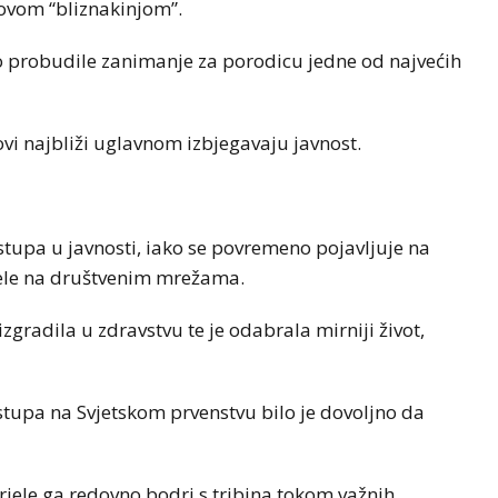
govom “bliznakinjom”.
vo probudile zanimanje za porodicu jedne od najvećih
vi najbliži uglavnom izbjegavaju javnost.
istupa u javnosti, iako se povremeno pojavljuje na
jele na društvenim mrežama.
gradila u zdravstvu te je odabrala mirniji život,
stupa na Svjetskom prvenstvu bilo je dovoljno da
abriele ga redovno bodri s tribina tokom važnih