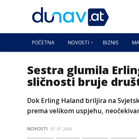
POČETNA
NOVOSTI
BIZNIS
MA
Sestra glumila Erli
sličnosti bruje dr
Dok Erling Haland briljira na Svje
prema velikom uspjehu, neočekivanu
NOVOSTI
07. 07. 2026.