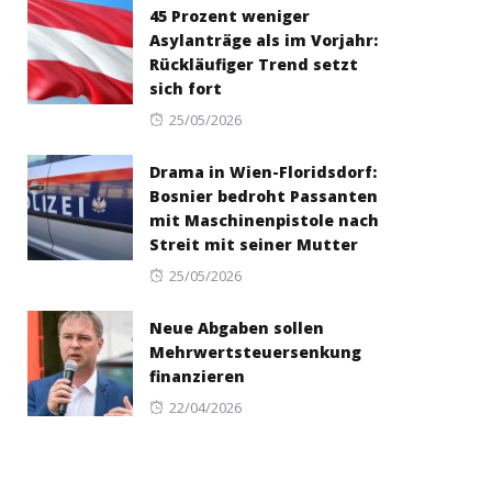
45 Prozent weniger
Asylanträge als im Vorjahr:
Rückläufiger Trend setzt
sich fort
Posted
25/05/2026
on
Drama in Wien-Floridsdorf:
Bosnier bedroht Passanten
mit Maschinenpistole nach
Streit mit seiner Mutter
Posted
25/05/2026
on
Neue Abgaben sollen
Mehrwertsteuersenkung
finanzieren
Posted
22/04/2026
on