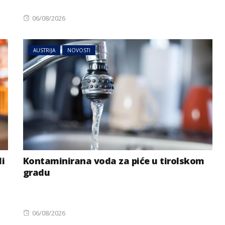
Posted
06/08/2026
on
AUSTRIJA
NOVOSTI
li
Kontaminirana voda za piće u tirolskom
gradu
Posted
06/08/2026
on