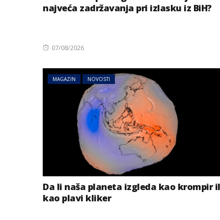
najveća zadržavanja pri izlasku iz BiH?
Posted
07/08/2026
on
MAGAZIN
NOVOSTI
Da li naša planeta izgleda kao krompir il
kao plavi kliker