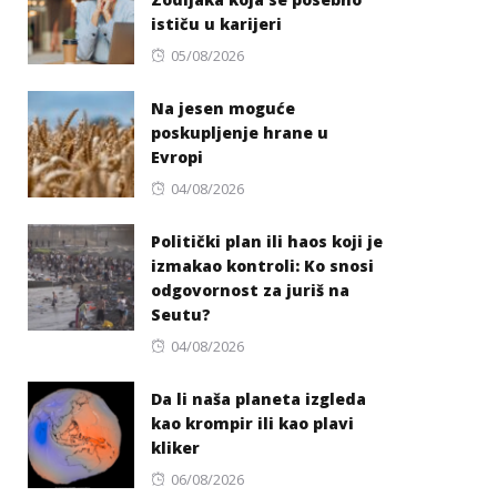
ističu u karijeri
Posted
05/08/2026
on
Na jesen moguće
poskupljenje hrane u
Evropi
Posted
04/08/2026
on
Politički plan ili haos koji je
izmakao kontroli: Ko snosi
odgovornost za juriš na
Seutu?
Posted
04/08/2026
on
Da li naša planeta izgleda
kao krompir ili kao plavi
kliker
Posted
06/08/2026