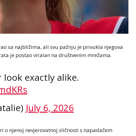
o sa najbližima, ali svu pažnju je privukla njegova
brata je postao viralan na društvenim mrežama.
 look exactly alike.
gmdKRs
talie)
July 6, 2026
i o njenoj nevjerovatnoj sličnosti s napadačem