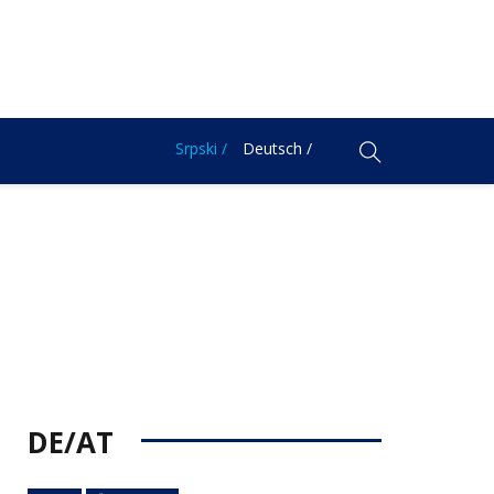
Srpski /
Deutsch /
DE/AT