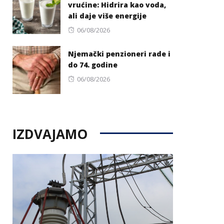
vrućine: Hidrira kao voda,
ali daje više energije
Posted
06/08/2026
on
Njemački penzioneri rade i
do 74. godine
Posted
06/08/2026
on
IZDVAJAMO