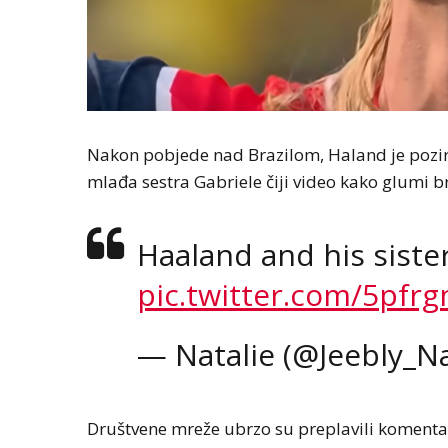
Nakon pobjede nad Brazilom, Haland je pozira
mlađa sestra Gabriele čiji video kako glumi 
Haaland and his sister
pic.twitter.com/5pfr
— Natalie (@Jeebly_Na
Društvene mreže ubrzo su preplavili komentar