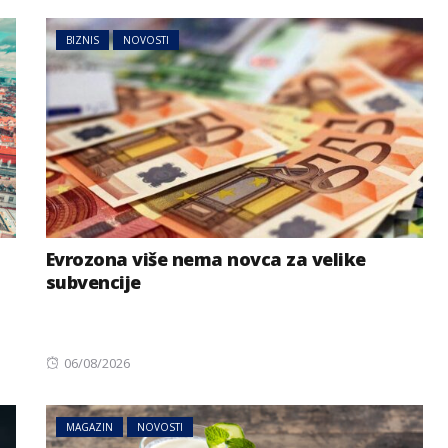
BIZNIS
NOVOSTI
NOVOSTI
SVIJET
sastanak iz
načelnik
Mali reaktori, velika
Evrozona više nema novca za velike
za leđa,
obećanja – novi nuklearni
subvencije
akcija VIDEO
trend
Posted
06/08/2026
on
MAGAZIN
NOVOSTI