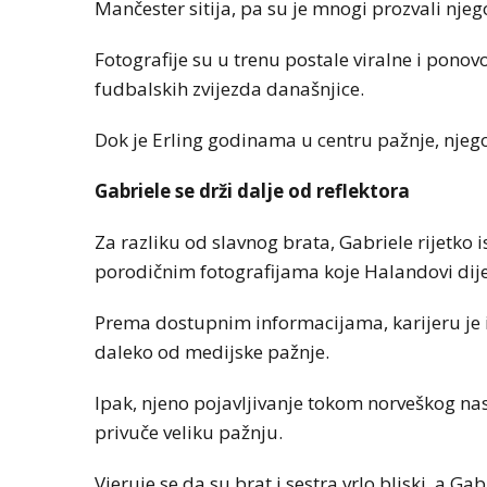
Mančester sitija, pa su je mnogi prozvali nje
Fotografije su u trenu postale viralne i pono
fudbalskih zvijezda današnjice.
Dok je Erling godinama u centru pažnje, njego
Gabriele se drži dalje od reflektora
Za razliku od slavnog brata, Gabriele rijetko 
porodičnim fotografijama koje Halandovi di
Prema dostupnim informacijama, karijeru je iz
daleko od medijske pažnje.
Ipak, njeno pojavljivanje tokom norveškog na
privuče veliku pažnju.
Vjeruje se da su brat i sestra vrlo bliski, a G