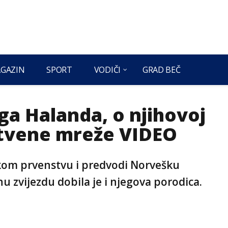
GAZIN
SPORT
VODIČI
GRAD BEČ
nga Halanda, o njihovoj
uštvene mreže VIDEO
tskom prvenstvu i predvodi Norvešku
 zvijezdu dobila je i njegova porodica.