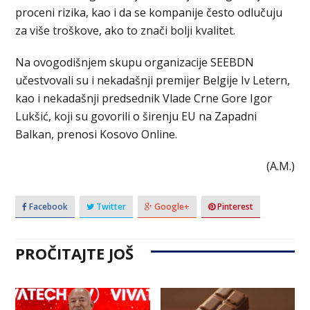
proceni rizika, kao i da se kompanije često odlučuju
za više troškove, ako to znači bolji kvalitet.
Na ovogodišnjem skupu organizacije SEEBDN
učestvovali su i nekadašnji premijer Belgije Iv Letern,
kao i nekadašnji predsednik Vlade Crne Gore Igor
Lukšić, koji su govorili o širenju EU na Zapadni
Balkan, prenosi Kosovo Online.
(A.M.)
Facebook
Twitter
Google+
Pinterest
PROČITAJTE JOŠ