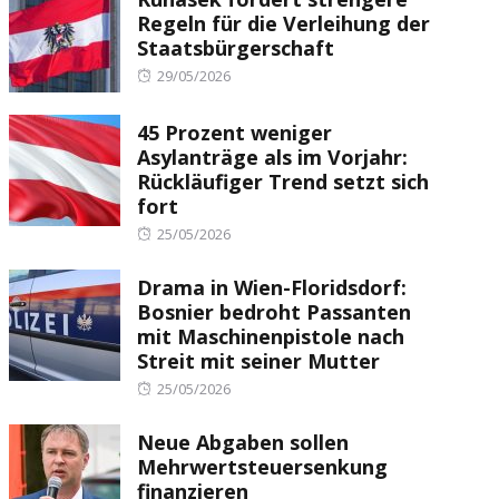
Regeln für die Verleihung der
Staatsbürgerschaft
Posted
29/05/2026
on
45 Prozent weniger
Asylanträge als im Vorjahr:
Rückläufiger Trend setzt sich
fort
Posted
25/05/2026
on
Drama in Wien-Floridsdorf:
Bosnier bedroht Passanten
mit Maschinenpistole nach
Streit mit seiner Mutter
Posted
25/05/2026
on
Neue Abgaben sollen
Mehrwertsteuersenkung
finanzieren