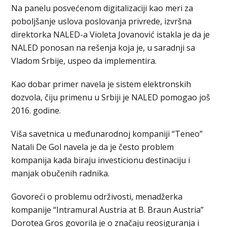
Na panelu posvećenom digitalizaciji kao meri za
poboljšanje uslova poslovanja privrede, izvršna
direktorka NALED-a Violeta Jovanović istakla je da je
NALED ponosan na rešenja koja je, u saradnji sa
Vladom Srbije, uspeo da implementira.
Kao dobar primer navela je sistem elektronskih
dozvola, čiju primenu u Srbiji je NALED pomogao još
2016. godine.
Viša savetnica u međunarodnoj kompaniji “Teneo”
Natali De Gol navela je da je često problem
kompanija kada biraju investicionu destinaciju i
manjak obučenih radnika.
Govoreći o problemu održivosti, menadžerka
kompanije “Intramural Austria at B. Braun Austria”
Dorotea Gros govorila je o značaju reosiguranja i