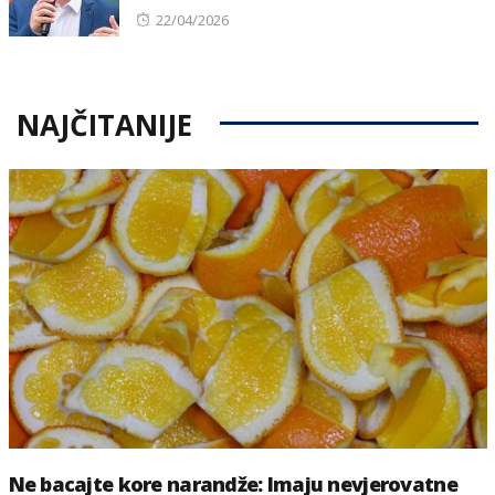
Posted
22/04/2026
on
NAJČITANIJE
Ne bacajte kore narandže: Imaju nevjerovatne