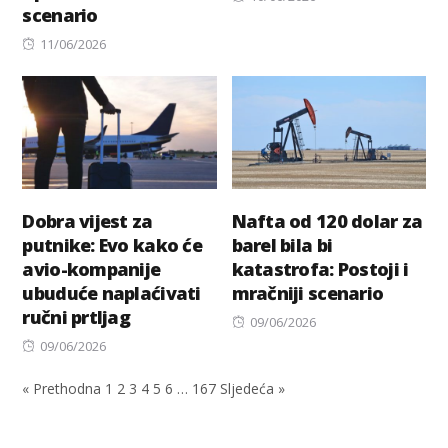
scenario
on
Posted
11/06/2026
on
Dobra vijest za
Nafta od 120 dolar za
putnike: Evo kako će
barel bila bi
avio-kompanije
katastrofa: Postoji i
ubuduće naplaćivati
mračniji scenario
ručni prtljag
Posted
09/06/2026
Posted
on
09/06/2026
on
« Prethodna
1
2
3
4
5
6
…
167
Sljedeća »