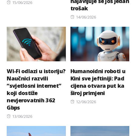
najavljuje se još jedan
Posted
15/06/2026
trošak
on
Posted
14/06/2026
on
Wi-Fi odlazi u istoriju?
Humanoidni roboti u
Naučnici razvili
Kini sve jeftiniji: Pad
“svjetlosni internet”
cijena otvara put ka
koji dostiže
široj primjeni
nevjerovatnih 362
Posted
12/06/2026
Gbps
on
Posted
13/06/2026
on