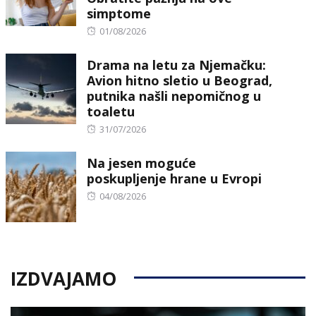
simptome
Posted
01/08/2026
on
Drama na letu za Njemačku:
Avion hitno sletio u Beograd,
putnika našli nepomičnog u
toaletu
Posted
31/07/2026
on
Na jesen moguće
poskupljenje hrane u Evropi
Posted
04/08/2026
on
IZDVAJAMO