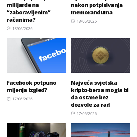
milijarde na
nakon potpisivanja
“zaboravljenim”
memoranduma
računima?
Posted
18/06/2026
Posted
on
18/06/2026
on
Facebook potpuno
Najveća svjetska
mijenja izgled?
kripto-berza mogla bi
da ostane bez
Posted
17/06/2026
dozvole za rad
on
Posted
17/06/2026
on