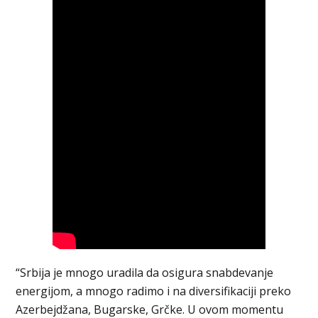
“Srbija je mnogo uradila da osigura snabdevanje
energijom, a mnogo radimo i na diversifikaciji preko
Azerbejdžana, Bugarske, Grčke. U ovom momentu