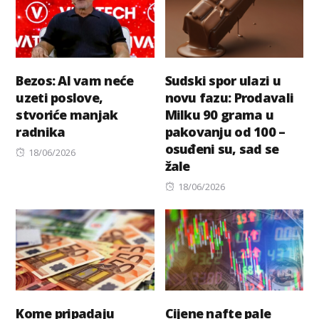
Bezos: AI vam neće
Sudski spor ulazi u
uzeti poslove,
novu fazu: Prodavali
stvoriće manjak
Milku 90 grama u
radnika
pakovanju od 100 –
osuđeni su, sad se
Posted
18/06/2026
žale
on
Posted
18/06/2026
on
Kome pripadaju
Cijene nafte pale