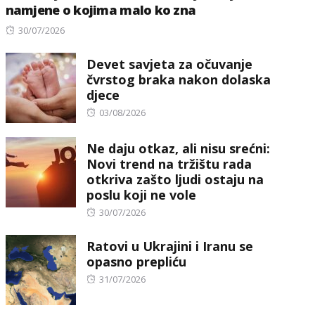
namjene o kojima malo ko zna
Posted
30/07/2026
on
Devet savjeta za očuvanje
čvrstog braka nakon dolaska
djece
Posted
03/08/2026
on
Ne daju otkaz, ali nisu srećni:
Novi trend na tržištu rada
otkriva zašto ljudi ostaju na
poslu koji ne vole
Posted
30/07/2026
on
Ratovi u Ukrajini i Iranu se
opasno prepliću
Posted
31/07/2026
on