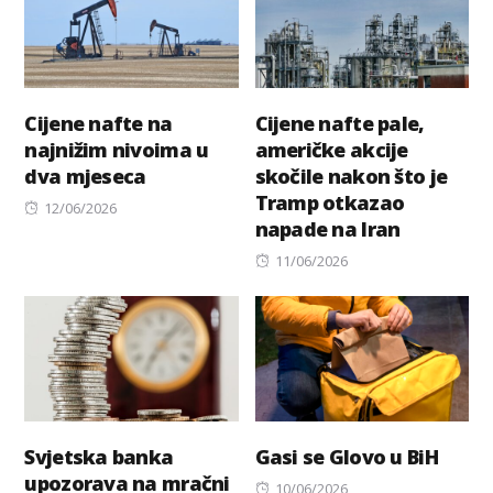
Cijene nafte na
Cijene nafte pale,
najnižim nivoima u
američke akcije
dva mjeseca
skočile nakon što je
Tramp otkazao
Posted
12/06/2026
napade na Iran
on
Posted
11/06/2026
on
Svjetska banka
Gasi se Glovo u BiH
upozorava na mračni
Posted
10/06/2026