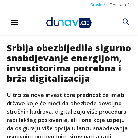
Srpski /
Deutsch /
Srbija obezbijedila sigurno
snabdjevanje energijom,
investitorima potrebna i
brža digitalizacija
U trci za nove investitore prednost će imati
države koje će moći da obezbede dovoljno
stručnih kadrova, digitalizuju više procedura
radi lakšeg poslovanja, ali i one koje uspeju
da osiguraju više opcija u lancu snabdevanja
osnovnim proizvodnim sirovinama radi