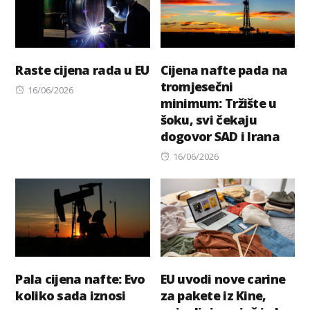
Raste cijena rada u EU
Cijena nafte pada na
tromjesečni
Posted
16/06/2026
minimum: Tržište u
on
šoku, svi čekaju
dogovor SAD i Irana
Posted
16/06/2026
on
Pala cijena nafte: Evo
EU uvodi nove carine
koliko sada iznosi
za pakete iz Kine,