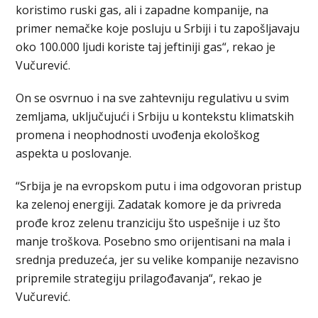
koristimo ruski gas, ali i zapadne kompanije, na
primer nemačke koje posluju u Srbiji i tu zapošljavaju
oko 100.000 ljudi koriste taj jeftiniji gas“, rekao je
Vučurević.
On se osvrnuo i na sve zahtevniju regulativu u svim
zemljama, uključujući i Srbiju u kontekstu klimatskih
promena i neophodnosti uvođenja ekološkog
aspekta u poslovanje.
“Srbija je na evropskom putu i ima odgovoran pristup
ka zelenoj energiji. Zadatak komore je da privreda
prođe kroz zelenu tranziciju što uspešnije i uz što
manje troškova. Posebno smo orijentisani na mala i
srednja preduzeća, jer su velike kompanije nezavisno
pripremile strategiju prilagođavanja“, rekao je
Vučurević.