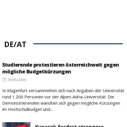
DE/AT
Studierende protestieren österreichweit gegen
mögliche Budgetkürzungen
Posted
29/05/2026
on
In Klagenfurt versammelten sich nach Angaben der Universität
rund 1.200 Personen vor der Alpen-Adria-Universität. Die
Demonstrierenden wandten sich gegen mögliche Kürzungen
im Hochschulbudget und...
Kunasek fordert strengere