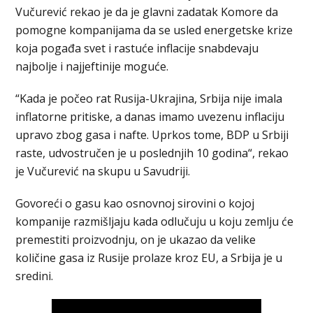
Vučurević rekao je da je glavni zadatak Komore da
pomogne kompanijama da se usled energetske krize
koja pogađa svet i rastuće inflacije snabdevaju
najbolje i najjeftinije moguće.
“Kada je počeo rat Rusija-Ukrajina, Srbija nije imala
inflatorne pritiske, a danas imamo uvezenu inflaciju
upravo zbog gasa i nafte. Uprkos tome, BDP u Srbiji
raste, udvostručen je u poslednjih 10 godina“, rekao
je Vučurević na skupu u Savudriji.
Govoreći o gasu kao osnovnoj sirovini o kojoj
kompanije razmišljaju kada odlučuju u koju zemlju će
premestiti proizvodnju, on je ukazao da velike
količine gasa iz Rusije prolaze kroz EU, a Srbija je u
sredini.