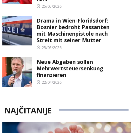
Posted
25/05/2026
on
Drama in Wien-Floridsdorf:
Bosnier bedroht Passanten
mit Maschinenpistole nach
Streit mit seiner Mutter
Posted
25/05/2026
on
Neue Abgaben sollen
Mehrwertsteuersenkung
finanzieren
Posted
22/04/2026
on
NAJČITANIJE