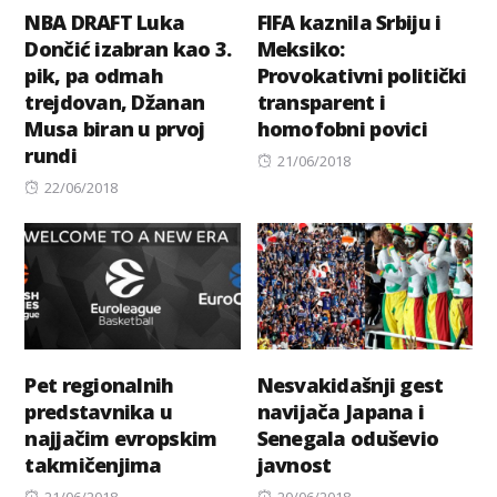
NBA DRAFT Luka
FIFA kaznila Srbiju i
Dončić izabran kao 3.
Meksiko:
pik, pa odmah
Provokativni politički
trejdovan, Džanan
transparent i
Musa biran u prvoj
homofobni povici
rundi
Posted
21/06/2018
Posted
on
22/06/2018
on
Pet regionalnih
Nesvakidašnji gest
predstavnika u
navijača Japana i
najjačim evropskim
Senegala oduševio
takmičenjima
javnost
Posted
Posted
21/06/2018
20/06/2018