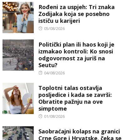
Rođeni za uspjeh: Tri znaka
Zodijaka koja se posebno
ističu u karijeri
Posted
05/08/2026
on
Politički plan ili haos koji je
izmakao kontroli: Ko snosi
odgovornost za juriš na
Seutu?
Posted
04/08/2026
on
Toplotni talas ostavlja
posljedice i kada se završi:
Obratite pažnju na ove
simptome
Posted
01/08/2026
on
Saobraćajni kolaps na granici
Crne Gore i Hrvatske, čeka se