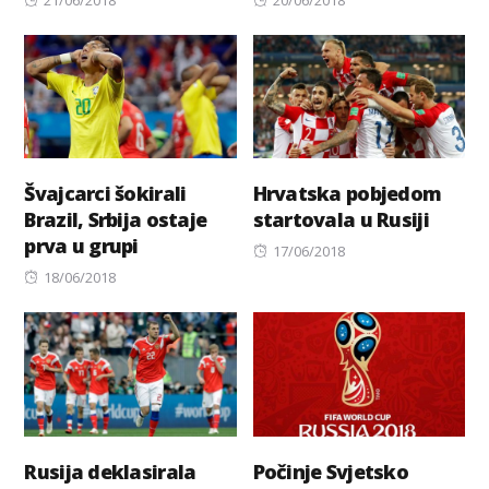
on
on
Švajcarci šokirali
Hrvatska pobjedom
Brazil, Srbija ostaje
startovala u Rusiji
prva u grupi
Posted
17/06/2018
Posted
on
18/06/2018
on
Rusija deklasirala
Počinje Svjetsko