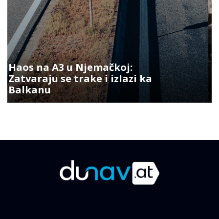
Uključila se na sastanak iz
kupatila: Gradonačelnik vidio šta
joj je iza leđa, uslijedila hit
reakcija VIDEO