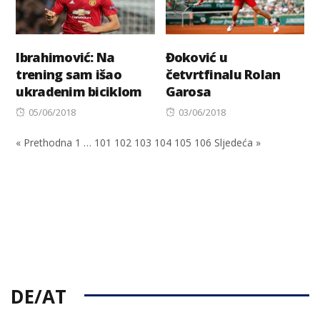
Ibrahimović: Na
Đoković u
trening sam išao
četvrtfinalu Rolan
ukradenim biciklom
Garosa
Posted
Posted
05/06/2018
03/06/2018
on
on
« Prethodna
1
…
101
102
103
104
105
106
Sljedeća »
DE/AT