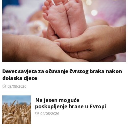
Devet savjeta za očuvanje čvrstog braka nakon
dolaska djece
Posted
03/08/2026
on
Na jesen moguće
poskupljenje hrane u Evropi
Posted
04/08/2026
on