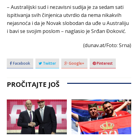
– Australijski sud i nezavisni sudija je za sedam sati
ispitivanja svih činjenica utvrdio da nema nikakvih
nejasnoća i da je Novak slobodan da uđe u Australiju
i bavi se svojim poslom – naglasio je Srđan Đoković.
(dunav.at/Foto: Srna)
Facebook
Twitter
Google+
Pinterest
PROČITAJTE JOŠ