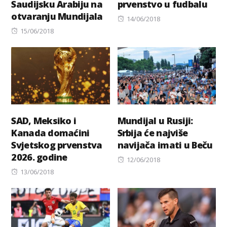
Saudijsku Arabiju na
prvenstvo u fudbalu
otvaranju Mundijala
Posted
14/06/2018
Posted
on
15/06/2018
on
SAD, Meksiko i
Mundijal u Rusiji:
Kanada domaćini
Srbija će najviše
Svjetskog prvenstva
navijača imati u Beču
2026. godine
Posted
12/06/2018
Posted
on
13/06/2018
on