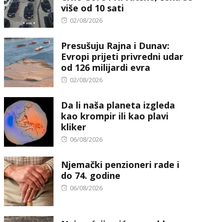
više od 10 sati
Posted
02/08/2026
on
Presušuju Rajna i Dunav:
Evropi prijeti privredni udar
od 126 milijardi evra
Posted
02/08/2026
on
Da li naša planeta izgleda
kao krompir ili kao plavi
kliker
Posted
06/08/2026
on
Njemački penzioneri rade i
do 74. godine
Posted
06/08/2026
on