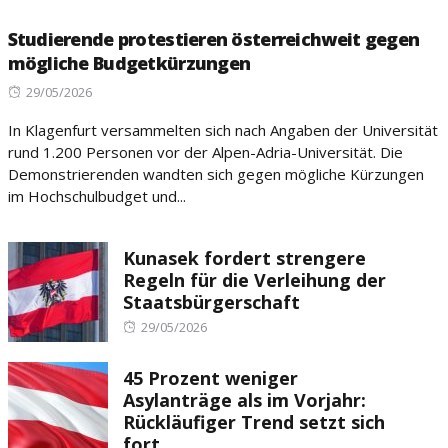
Studierende protestieren österreichweit gegen
mögliche Budgetkürzungen
Posted
29/05/2026
on
In Klagenfurt versammelten sich nach Angaben der Universität
rund 1.200 Personen vor der Alpen-Adria-Universität. Die
Demonstrierenden wandten sich gegen mögliche Kürzungen
im Hochschulbudget und...
Kunasek fordert strengere
Regeln für die Verleihung der
Staatsbürgerschaft
Posted
29/05/2026
on
45 Prozent weniger
Asylanträge als im Vorjahr:
Rückläufiger Trend setzt sich
fort