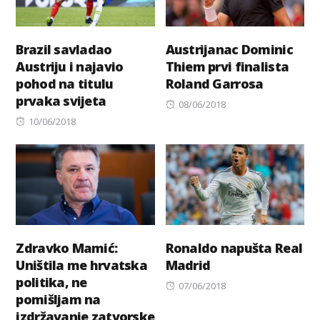
Brazil savladao
Austrijanac Dominic
Austriju i najavio
Thiem prvi finalista
pohod na titulu
Roland Garrosa
prvaka svijeta
Posted
08/06/2018
Posted
on
10/06/2018
on
Zdravko Mamić:
Ronaldo napušta Real
Uništila me hrvatska
Madrid
politika, ne
Posted
07/06/2018
pomišljam na
on
izdržavanje zatvorske