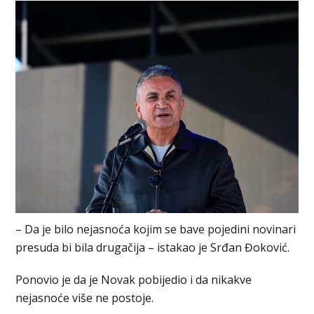
– Da je bilo nejasnoća kojim se bave pojedini novinari
presuda bi bila drugačija – istakao je Srđan Đoković.
Ponovio je da je Novak pobijedio i da nikakve
nejasnoće više ne postoje.