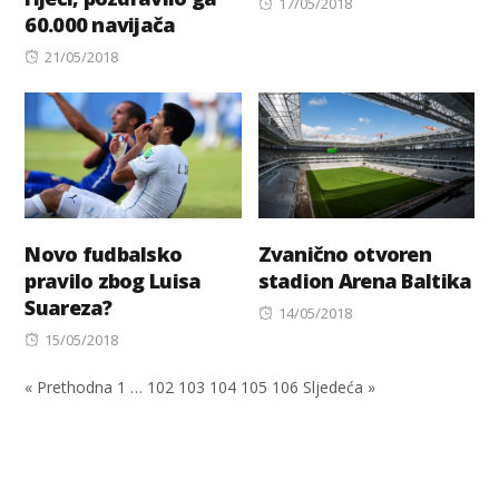
Posted
17/05/2018
60.000 navijača
on
Posted
21/05/2018
on
Novo fudbalsko
Zvanično otvoren
pravilo zbog Luisa
stadion Arena Baltika
Suareza?
Posted
14/05/2018
Posted
on
15/05/2018
on
« Prethodna
1
…
102
103
104
105
106
Sljedeća »