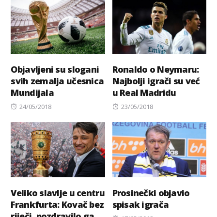
Objavljeni su slogani
Ronaldo o Neymaru:
svih zemalja učesnica
Najbolji igrači su već
Mundijala
u Real Madridu
Posted
Posted
24/05/2018
23/05/2018
on
on
Veliko slavlje u centru
Prosinečki objavio
Frankfurta: Kovač bez
spisak igrača
riječi, pozdravilo ga