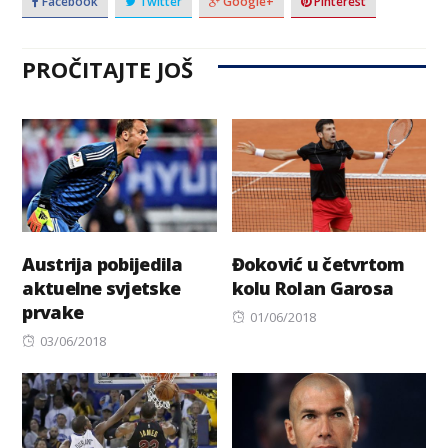
Facebook
Twitter
Google+
Pinterest
PROČITAJTE JOŠ
Austrija pobijedila
Đoković u četvrtom
aktuelne svjetske
kolu Rolan Garosa
prvake
Posted
01/06/2018
Posted
on
03/06/2018
on