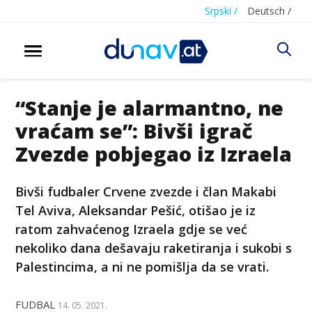
Srpski /
Deutsch /
“Stanje je alarmantno, ne
vraćam se”: Bivši igrač
Zvezde pobjegao iz Izraela
Bivši fudbaler Crvene zvezde i član Makabi
Tel Aviva, Aleksandar Pešić, otišao je iz
ratom zahvaćenog Izraela gdje se već
nekoliko dana dešavaju raketiranja i sukobi s
Palestincima, a ni ne pomišlja da se vrati.
FUDBAL
14. 05. 2021.