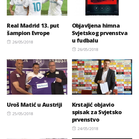
Real Madrid 13. put
Objavljena himna
šampion Evrope
Svjetskog prvenstva
u fudbalu
Posted
26/05/2018
on
Posted
26/05/2018
on
Uroš Matić u Austriji
Krstajić objavio
spisak za Svjetsko
Posted
25/05/2018
prvenstvo
on
Posted
24/05/2018
on