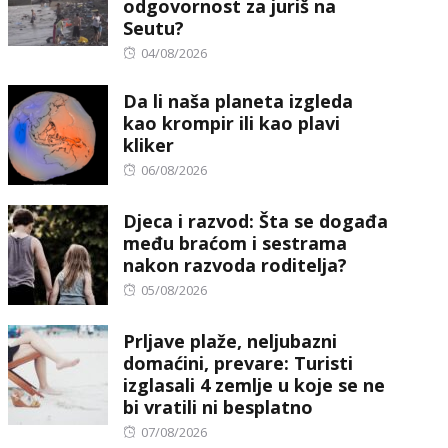
odgovornost za juriš na
Seutu?
Posted
04/08/2026
on
Da li naša planeta izgleda
kao krompir ili kao plavi
kliker
Posted
06/08/2026
on
Djeca i razvod: Šta se događa
među braćom i sestrama
nakon razvoda roditelja?
Posted
05/08/2026
on
Prljave plaže, neljubazni
domaćini, prevare: Turisti
izglasali 4 zemlje u koje se ne
bi vratili ni besplatno
Posted
07/08/2026