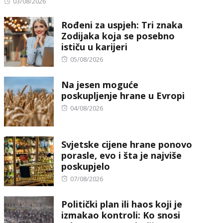
Posted
03/08/2026
on
Rođeni za uspjeh: Tri znaka
Zodijaka koja se posebno
ističu u karijeri
Posted
05/08/2026
on
Na jesen moguće
poskupljenje hrane u Evropi
Posted
04/08/2026
on
Svjetske cijene hrane ponovo
porasle, evo i šta je najviše
poskupjelo
Posted
07/08/2026
on
Politički plan ili haos koji je
izmakao kontroli: Ko snosi