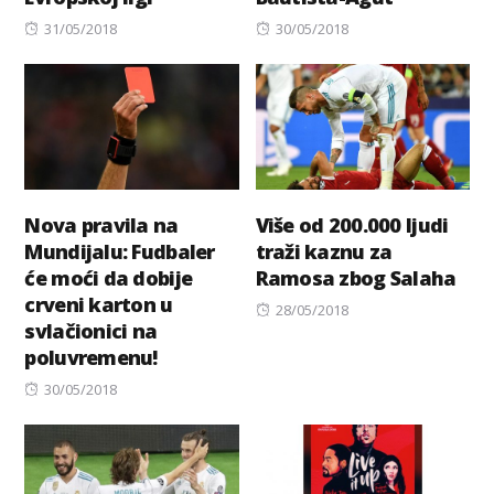
Posted
Posted
31/05/2018
30/05/2018
on
on
Nova pravila na
Više od 200.000 ljudi
Mundijalu: Fudbaler
traži kaznu za
će moći da dobije
Ramosa zbog Salaha
crveni karton u
Posted
28/05/2018
svlačionici na
on
poluvremenu!
Posted
30/05/2018
on