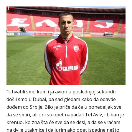
“Uhvatili smo kum i ja avion u poslednjoj sekundi i
došli smo u Dubai, pa sad gledam kako da odavde
dođem do Srbije. Bilo je priče da će u ponedeljak sve
da se smiri, ali oni su opet napadali Tel Aviv, i Liban je
krenuo, ko zna šta će sve da se desi, a da se vraćam
na dvije utakmice i da jurim ako opet ispadne nešto,