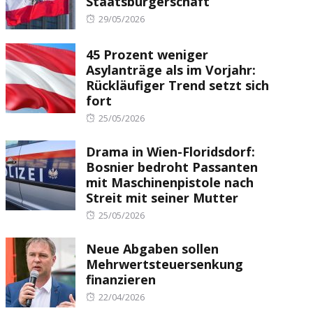
Staatsbürgerschaft
Posted
29/05/2026
on
45 Prozent weniger
Asylanträge als im Vorjahr:
Rückläufiger Trend setzt sich
fort
Posted
25/05/2026
on
Drama in Wien-Floridsdorf:
Bosnier bedroht Passanten
mit Maschinenpistole nach
Streit mit seiner Mutter
Posted
25/05/2026
on
Neue Abgaben sollen
Mehrwertsteuersenkung
finanzieren
Posted
22/04/2026
on