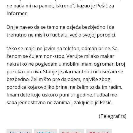
ne pada mi na pamet, iskreno”, kazao je Pešić za
Informer.
On je naveo da se tamo ne osjeća bezbjedno i da
trenutno ne misli o fudbalu, već o svojoj porodici.
“Ako se majci ne javim na telefon, odmah brine. Sa
ženom se čujem non-stop. Verujte mi ako makar
nakratko ne pogledam u mobilni imam ogroman broj
poruka i poziva. Stanje je alarmantno i ne osećam se
bezbedno. Želim što pre da odem, najviše zbog
porodice koja ovoliko brine, ne želim to da im radim.
Imam dete koje uskoro puni tri godine. Fudbal me
sada jednostavno ne zanima”, zaključio je Pešić.
(Telegraf.rs)