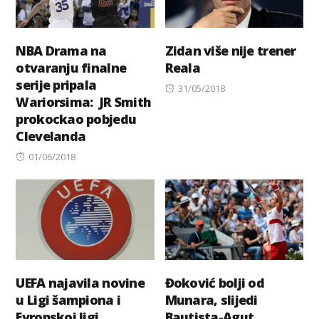
NBA Drama na
Zidan više nije trener
otvaranju finalne
Reala
serije pripala
Posted
31/05/2018
Wariorsima: JR Smith
on
prokockao pobjedu
Clevelanda
Posted
01/06/2018
on
UEFA najavila novine
Đoković bolji od
u Ligi šampiona i
Munara, slijedi
Evropskoj ligi
Bautista-Agut