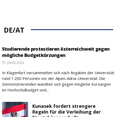
DE/AT
Studierende protestieren österreichweit gegen
mögliche Budgetkürzungen
Posted
29/05/2026
on
In Klagenfurt versammelten sich nach Angaben der Universität
rund 1.200 Personen vor der Alpen-Adria-Universität. Die
Demonstrierenden wandten sich gegen mögliche Kürzungen
im Hochschulbudget und...
Kunasek fordert strengere
Regeln für die Verleihung der