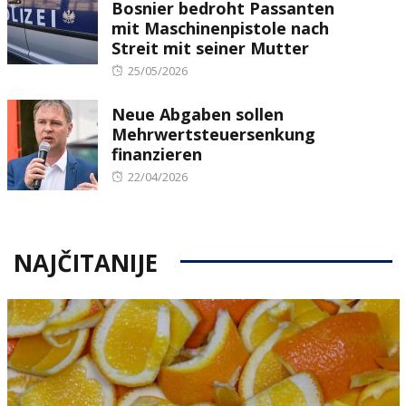
Bosnier bedroht Passanten
mit Maschinenpistole nach
Streit mit seiner Mutter
Posted
25/05/2026
on
Neue Abgaben sollen
Mehrwertsteuersenkung
finanzieren
Posted
22/04/2026
on
NAJČITANIJE