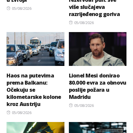
više slučajeva
Posted
05/08/2026
razrijeđenog goriva
on
Posted
05/08/2026
on
Haos na putevima
Lionel Mesi donirao
prema Balkanu:
80.000 evra za obnovu
Očekuju se
poslije požara u
kilometarske kolone
Madridu
kroz Austriju
Posted
05/08/2026
Posted
on
05/08/2026
on