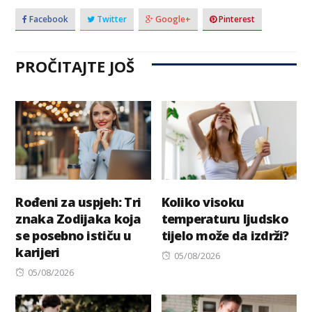
Facebook
Twitter
Google+
Pinterest
PROČITAJTE JOŠ
Rođeni za uspjeh: Tri
Koliko visoku
znaka Zodijaka koja
temperaturu ljudsko
se posebno ističu u
tijelo može da izdrži?
karijeri
Posted
05/08/2026
Posted
on
05/08/2026
on