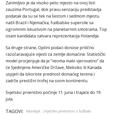
Zanimljivo je da visoko peto mjesto na ovoj listi
zauzima Portugal, dok pravu senzaciju predstavlja
podatak da su se tek na šestom i sedmom mjestu
našli Brazil i Njemačka, fudbalske supersile sa
ogromnim iskustvom na planetarnim smotrama. Top
osam kandidata zatvara reprezentacija Holandije.
Sa druge strane, Optini podaci donose prilično
razočaravajuće vijesti za zemlje domaćine. Statistički
model procjenjuje da je “veoma malo vjerovatno” da
će Sjedinjene Američke Države, Meksiko ili Kanada
uspjeti da iskoriste prednost domaćeg terena i
zadrže prestižni trofej na svom kontinentu.
Svjetsko prvenstvo počinje 11. juna i trajaće do 19.
jula.
TAGOVI:
,
Mundijal
Svjetsko prvenstvo u fudbalu