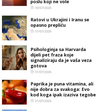
poslu koji ne vole
Posted
30/07/2026
on
Ratovi u Ukrajini i Iranu se
opasno prepliću
Posted
31/07/2026
on
Psihologinja sa Harvarda
dijeli pet fraza koje
signaliziraju da je vaša veza
gotova
Posted
31/07/2026
on
Paprika je puna vitamina, ali
nije dobra za svakoga: Evo
kod koga ipak izaziva tegobe
Posted
31/07/2026
on