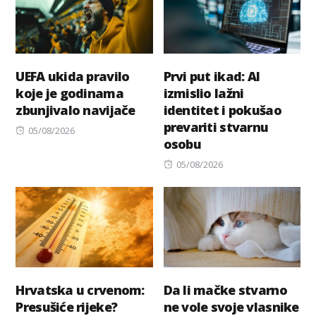
UEFA ukida pravilo
Prvi put ikad: AI
koje je godinama
izmislio lažni
zbunjivalo navijače
identitet i pokušao
prevariti stvarnu
Posted
05/08/2026
osobu
on
Posted
05/08/2026
on
Hrvatska u crvenom:
Da li mačke stvarno
Presušiće rijeke?
ne vole svoje vlasnike