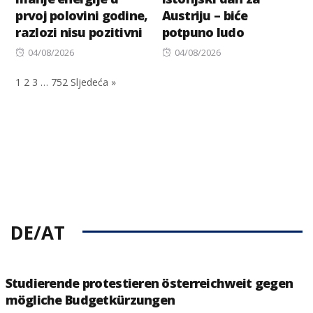
prvoj polovini godine,
Austriju – biće
razlozi nisu pozitivni
potpuno ludo
Posted
Posted
04/08/2026
04/08/2026
on
on
1
2
3
…
752
Sljedeća »
DE/AT
Studierende protestieren österreichweit gegen
mögliche Budgetkürzungen