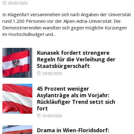
Posted
29/05/2026
on
In Klagenfurt versammelten sich nach Angaben der Universität
rund 1.200 Personen vor der Alpen-Adria-Universität. Die
Demonstrierenden wandten sich gegen mögliche Kürzungen
im Hochschulbudget und...
Kunasek fordert strengere
Regeln für die Verleihung der
Staatsbürgerschaft
Posted
29/05/2026
on
45 Prozent weniger
Asylanträge als im Vorjahr:
Rückläufiger Trend setzt sich
fort
Posted
25/05/2026
on
Drama in Wien-Floridsdorf: