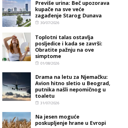
Previše urina: Beč upozorava
kupače na sve veće
zagađenje Starog Dunava
Posted
30/07/2026
on
Toplotni talas ostavlja
posljedice i kada se završi:
Obratite pažnju na ove
simptome
Posted
01/08/2026
on
Drama na letu za Njemačku:
Avion hitno sletio u Beograd,
putnika našli nepomičnog u
toaletu
Posted
31/07/2026
on
Na jesen moguće
poskupljenje hrane u Evropi