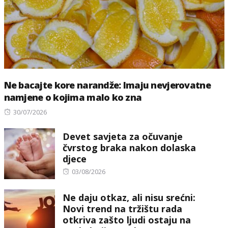
Ne bacajte kore narandže: Imaju nevjerovatne
namjene o kojima malo ko zna
Posted
30/07/2026
on
Devet savjeta za očuvanje
čvrstog braka nakon dolaska
djece
Posted
03/08/2026
on
Ne daju otkaz, ali nisu srećni:
Novi trend na tržištu rada
otkriva zašto ljudi ostaju na