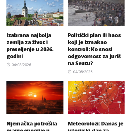
Izabrana najbolja
Politički plan ili haos
zemlja za život i
koji je izmakao
preseljenje u 2026.
kontroli: Ko snosi
godini
odgovornost za juriš
na Seutu?
Posted
04/08/2026
on
Posted
04/08/2026
on
Njemačka potrošila
Meteorolozi: Danas je
manje energije u
istorijski dan za