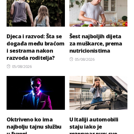
Djeca i razvod: Šta se
Šest najboljih dijeta
događa među braćom
za muškarce, prema
i sestrama nakon
nutricionistima
razvoda roditelja?
Posted
05/08/2026
Posted
on
05/08/2026
on
Oktriveno ko ima
U Italiji automobili
najbolju tajnu službu
staju iako je
u Evropi
rezervoar pun: sve