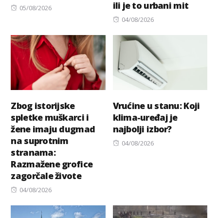
ili je to urbani mit
Posted
05/08/2026
on
Posted
04/08/2026
on
Zbog istorijske
Vrućine u stanu: Koji
spletke muškarci i
klima-uređaj je
žene imaju dugmad
najbolji izbor?
na suprotnim
Posted
04/08/2026
stranama:
on
Razmažene grofice
zagorčale živote
Posted
04/08/2026
on