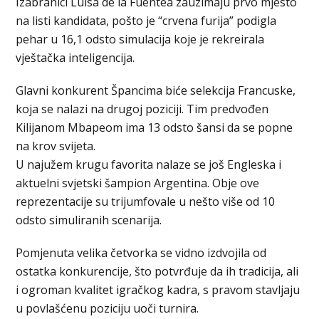
Izabranici Luisa de la Fuentea zauzimaju prvo mjesto
na listi kandidata, pošto je “crvena furija” podigla
pehar u 16,1 odsto simulacija koje je rekreirala
vještačka inteligencija.
Glavni konkurent Špancima biće selekcija Francuske,
koja se nalazi na drugoj poziciji. Tim predvođen
Kilijanom Mbapeom ima 13 odsto šansi da se popne
na krov svijeta.
U najužem krugu favorita nalaze se još Engleska i
aktuelni svjetski šampion Argentina. Obje ove
reprezentacije su trijumfovale u nešto više od 10
odsto simuliranih scenarija.
Pomjenuta velika četvorka se vidno izdvojila od
ostatka konkurencije, što potvrđuje da ih tradicija, ali
i ogroman kvalitet igračkog kadra, s pravom stavljaju
u povlašćenu poziciju uoči turnira.