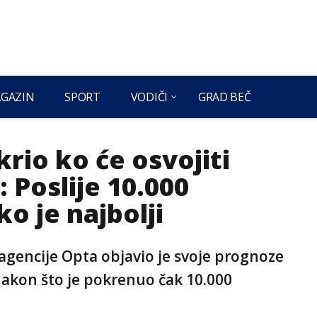
GAZIN
SPORT
VODIČI
GRAD BEČ
rio ko će osvojiti
 Poslije 10.000
o je najbolji
agencije Opta objavio je svoje prognoze
nakon što je pokrenuo čak 10.000