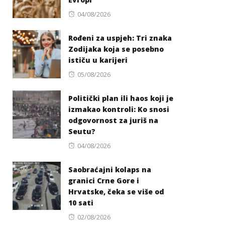
Posted
04/08/2026
on
Rođeni za uspjeh: Tri znaka
Zodijaka koja se posebno
ističu u karijeri
Posted
05/08/2026
on
Politički plan ili haos koji je
izmakao kontroli: Ko snosi
odgovornost za juriš na
Seutu?
Posted
04/08/2026
on
Saobraćajni kolaps na
granici Crne Gore i
Hrvatske, čeka se više od
10 sati
Posted
02/08/2026