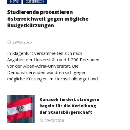
NEWS
ÖSTERREICH
Studierende protestieren
österreichweit gegen mögliche
Budgetkürzungen
Posted
29/05/2026
on
In Klagenfurt versammelten sich nach
Angaben der Universität rund 1.200 Personen
vor der Alpen-Adria-Universität. Die
Demonstrierenden wandten sich gegen
mögliche Kürzungen im Hochschulbudget und...
Kunasek fordert strengere
Regeln für die Verleihung
der Staatsbürgerschaft
Posted
29/05/2026
on