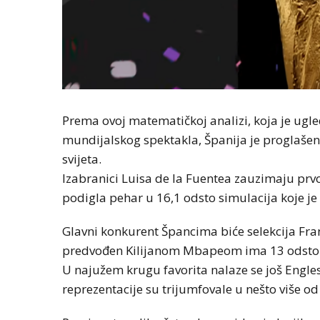
Prema ovoj matematičkoj analizi, koja je ugle
mundijalskog spektakla, Španija je proglašena
svijeta.
Izabranici Luisa de la Fuentea zauzimaju prvo 
podigla pehar u 16,1 odsto simulacija koje je r
Glavni konkurent Špancima biće selekcija Fran
predvođen Kilijanom Mbapeom ima 13 odsto ša
U najužem krugu favorita nalaze se još Engles
reprezentacije su trijumfovale u nešto više od