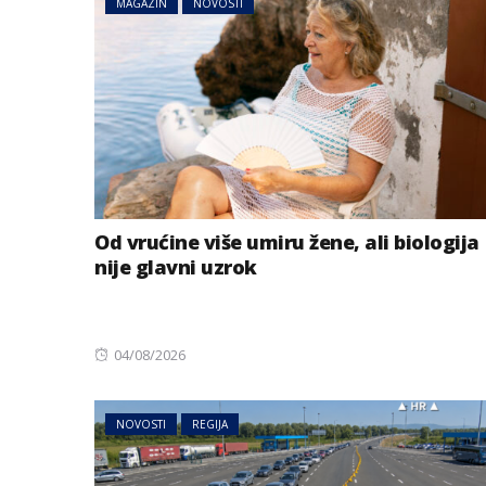
MAGAZIN
NOVOSTI
Od vrućine više umiru žene, ali biologija
nije glavni uzrok
Posted
04/08/2026
on
NOVOSTI
REGIJA