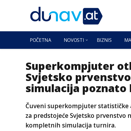
POČETNA
NOVOSTI
BIZNIS
MA
Superkompjuter otk
Svjetsko prvenstvo:
simulacija poznato k
Čuveni superkompjuter statističke 
za predstojeće Svjetsko prvenstvo 
kompletnih simulacija turnira.