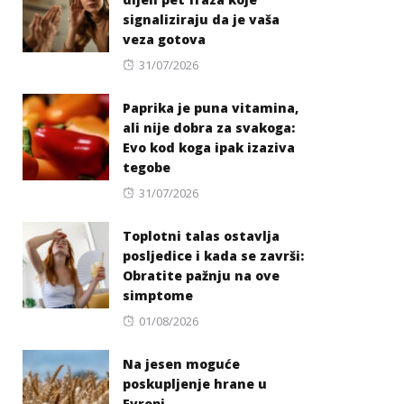
signaliziraju da je vaša
veza gotova
Posted
31/07/2026
on
Paprika je puna vitamina,
ali nije dobra za svakoga:
Evo kod koga ipak izaziva
tegobe
Posted
31/07/2026
on
Toplotni talas ostavlja
posljedice i kada se završi:
Obratite pažnju na ove
simptome
Posted
01/08/2026
on
Na jesen moguće
poskupljenje hrane u
Evropi