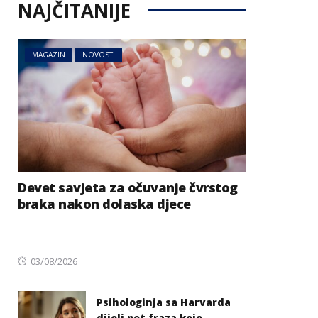
NAJČITANIJE
MAGAZIN
NOVOSTI
Devet savjeta za očuvanje čvrstog
braka nakon dolaska djece
Posted
03/08/2026
on
Psihologinja sa Harvarda
dijeli pet fraza koje