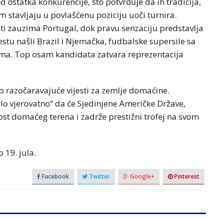
d ostatka konkurencije, što potvrđuje da ih tradicija,
m stavljaju u povlašćenu poziciju uoči turnira.
isti zauzima Portugal, dok pravu senzaciju predstavlja
tu našli Brazil i Njemačka, fudbalske supersile sa
a. Top osam kandidata zatvara reprezentacija
o razočaravajuće vijesti za zemlje domaćine.
lo vjerovatno” da će Sjedinjene Američke Države,
ost domaćeg terena i zadrže prestižni trofej na svom
 19. jula.
Facebook
Twitter
Google+
Pinterest