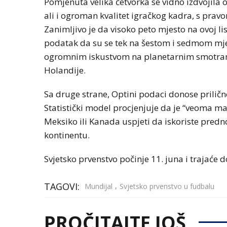
Pomjenuta velika četvorka se vidno izdvojila o
ali i ogroman kvalitet igračkog kadra, s pravo
Zanimljivo je da visoko peto mjesto na ovoj l
podatak da su se tek na šestom i sedmom mjes
ogromnim iskustvom na planetarnim smotram
Holandije.
Sa druge strane, Optini podaci donose priličn
Statistički model procjenjuje da je “veoma ma
Meksiko ili Kanada uspjeti da iskoriste predn
kontinentu.
Svjetsko prvenstvo počinje 11. juna i trajaće do
TAGOVI:
,
Mundijal
Svjetsko prvenstvo u fudbalu
PROČITAJTE JOŠ