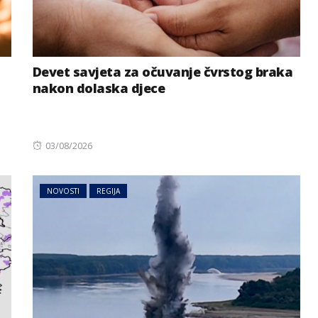
Devet savjeta za očuvanje čvrstog braka
nakon dolaska djece
Posted
03/08/2026
on
a kad je
NOVOSTI
REGIJA
BIZNIS
:
iju
Energetski problemi zbog
a VIDEO
niskog vodostaja Dunava