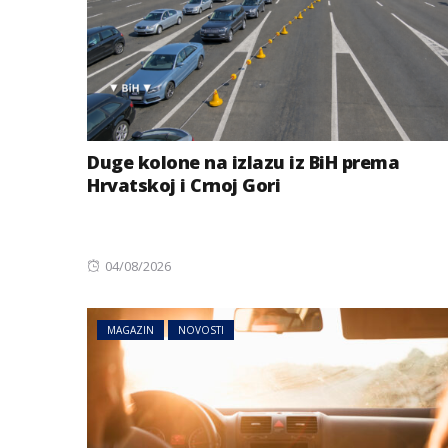
Duge kolone na izlazu iz BiH prema
Hrvatskoj i Crnoj Gori
Posted
04/08/2026
on
MAGAZIN
NOVOSTI