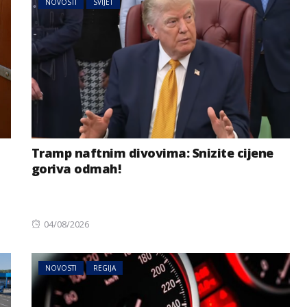
NOVOSTI
SVIJET
Tramp naftnim divovima: Snizite cijene
goriva odmah!
Posted
04/08/2026
on
NOVOSTI
REGIJA