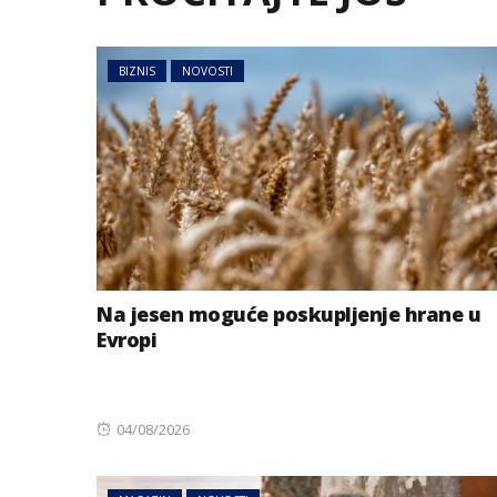
BIZNIS
NOVOSTI
Na jesen moguće poskupljenje hrane u
Evropi
Posted
04/08/2026
on