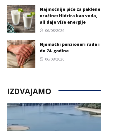
on
Najmoćnije piće za paklene
vrućine: Hidrira kao voda,
ali daje više energije
Posted
06/08/2026
on
Njemački penzioneri rade i
do 74. godine
Posted
06/08/2026
on
IZDVAJAMO