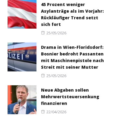
45 Prozent weniger
Asylanträge als im Vorjahr:
Rückläufiger Trend setzt
sich fort
Posted
25/05/2026
on
Drama in Wien-Floridsdorf:
Bosnier bedroht Passanten
mit Maschinenpistole nach
Streit mit seiner Mutter
Posted
25/05/2026
on
Neue Abgaben sollen
Mehrwertsteuersenkung
finanzieren
Posted
22/04/2026
on