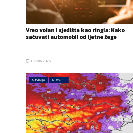
Vreo volan i sjedišta kao ringla: Kako
sačuvati automobil od ljetne žege
Posted
03/08/2026
NOVOSTI
SVIJET
on
Operisali čovjek
AUSTRIJA
NOVOSTI
udario jak potres
Pogledajte reakc
japanskih hirurg