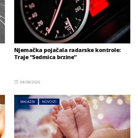
Njemačka pojačala radarske kontrole:
Traje “Sedmica brzine”
Posted
04/08/2026
on
MAGAZIN
NOVOSTI