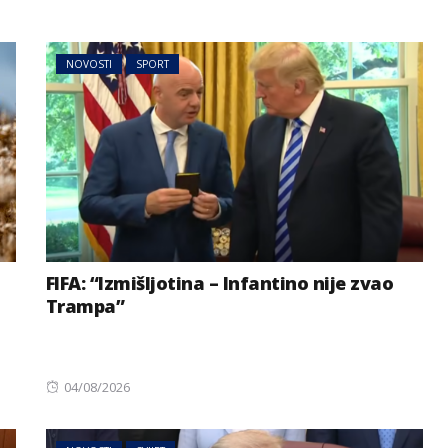
NOVOSTI
SPORT
FIFA: “Izmišljotina – Infantino nije zvao
Trampa”
Posted
04/08/2026
on