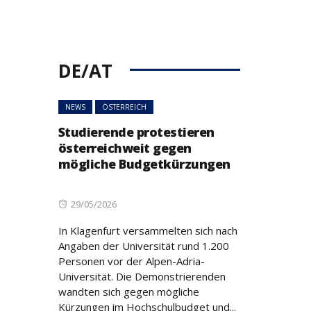
DE/AT
NEWS
ÖSTERREICH
Studierende protestieren
österreichweit gegen
mögliche Budgetkürzungen
Posted
29/05/2026
on
In Klagenfurt versammelten sich nach
Angaben der Universität rund 1.200
Personen vor der Alpen-Adria-
Universität. Die Demonstrierenden
wandten sich gegen mögliche
Kürzungen im Hochschulbudget und...