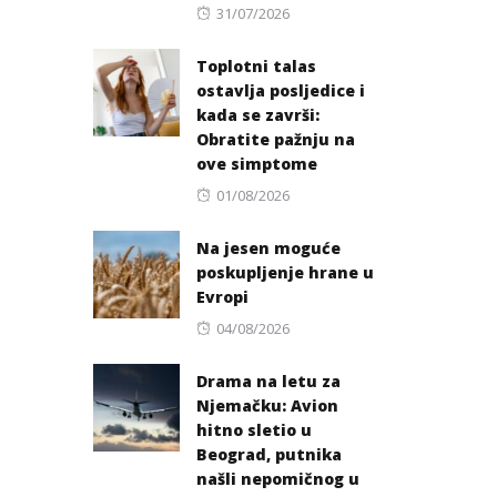
Posted
31/07/2026
on
Toplotni talas
ostavlja posljedice i
kada se završi:
Obratite pažnju na
ove simptome
Posted
01/08/2026
on
Na jesen moguće
poskupljenje hrane u
Evropi
Posted
04/08/2026
on
Drama na letu za
Njemačku: Avion
hitno sletio u
Beograd, putnika
našli nepomičnog u