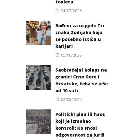
toaletu
Posted
31/07/2026
on
Rođeni za uspjeh: Tri
znaka Zodijaka koja
se posebno ističu u
karijeri
Posted
05/08/2026
on
Saobraćajni kolaps na
granici Crne Gore i
Hrvatske, čeka se više
od 10 sati
Posted
02/08/2026
on
Politički plan ili haos
koji je izmakao
kontroli: Ko snosi
odgovornost za juriš