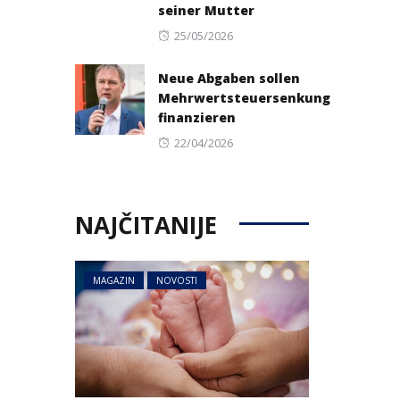
seiner Mutter
Posted
25/05/2026
on
Neue Abgaben sollen
Mehrwertsteuersenkung
finanzieren
Posted
22/04/2026
on
NAJČITANIJE
MAGAZIN
NOVOSTI