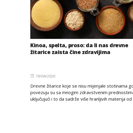
Kinoa, spelta, proso: da li nas drevne
žitarice zaista čine zdravijima
Posted
19/04/2026
on
Drevne žitarice koje se nisu mijenjale stotinama g
povezuju su sa mnogim zdravstvenim prednostim
uključujući i to da sadrže više hranljivih materija od s