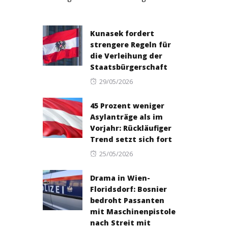
Kunasek fordert
strengere Regeln für
die Verleihung der
Staatsbürgerschaft
Posted
29/05/2026
on
45 Prozent weniger
Asylanträge als im
Vorjahr: Rückläufiger
Trend setzt sich fort
Posted
25/05/2026
on
Drama in Wien-
Floridsdorf: Bosnier
bedroht Passanten
mit Maschinenpistole
nach Streit mit