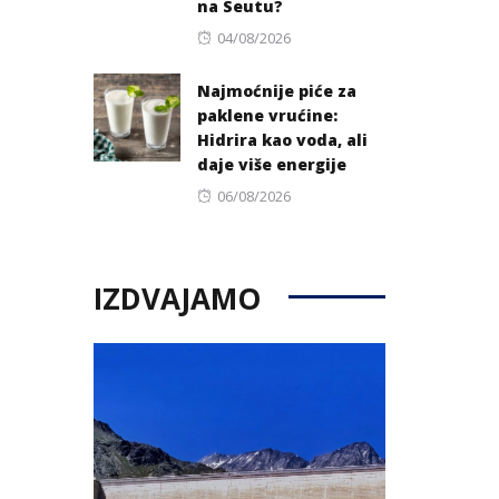
na Seutu?
Posted
04/08/2026
on
Najmoćnije piće za
paklene vrućine:
Hidrira kao voda, ali
daje više energije
Posted
06/08/2026
on
IZDVAJAMO