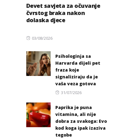
Devet savjeta za očuvanje
čvrstog braka nakon
dolaska djece
Posted
03/08/2026
on
Psihologinja sa
Harvarda dijeli pet
fraza koje
signaliziraju da je
vaša veza gotova
Posted
31/07/2026
on
Paprika je puna
vitamina, ali nije
dobra za svakoga: Evo
kod koga ipak izaziva
tegobe