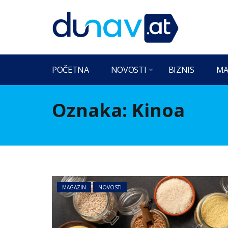
POČETNA
NOVOSTI
BIZNIS
MA
Oznaka:
Kinoa
MAGAZIN
NOVOSTI