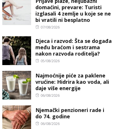
Prljave plaže, neljubazni
domaćini, prevare: Turisti
izglasali 4 zemlje u koje se ne
bi vratili ni besplatno
Posted
07/08/2026
on
Djeca i razvod: Šta se događa
među braćom i sestrama
nakon razvoda roditelja?
Posted
05/08/2026
on
Najmoćnije piće za paklene
vrućine: Hidrira kao voda, ali
daje više energije
Posted
06/08/2026
on
Njemački penzioneri rade i
do 74. godine
Posted
06/08/2026