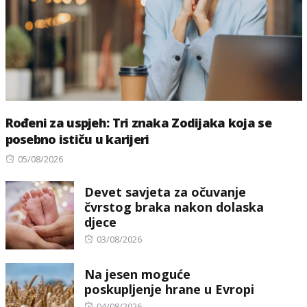
Rođeni za uspjeh: Tri znaka Zodijaka koja se
posebno ističu u karijeri
Posted
05/08/2026
on
Devet savjeta za očuvanje
čvrstog braka nakon dolaska
djece
Posted
03/08/2026
on
Na jesen moguće
poskupljenje hrane u Evropi
Posted
04/08/2026