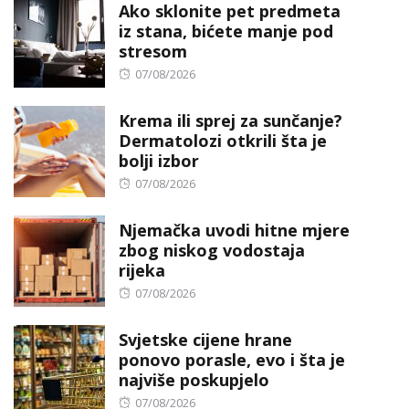
Ako sklonite pet predmeta
iz stana, bićete manje pod
stresom
Posted
07/08/2026
on
Krema ili sprej za sunčanje?
Dermatolozi otkrili šta je
bolji izbor
Posted
07/08/2026
on
Njemačka uvodi hitne mjere
zbog niskog vodostaja
rijeka
Posted
07/08/2026
on
Svjetske cijene hrane
ponovo porasle, evo i šta je
najviše poskupjelo
Posted
07/08/2026