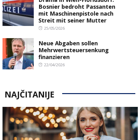
Bosnier bedroht Passanten
mit Maschinenpistole nach
Streit mit seiner Mutter
Posted
25/05/2026
on
Neue Abgaben sollen
Mehrwertsteuersenkung
finanzieren
Posted
22/04/2026
on
NAJČITANIJE