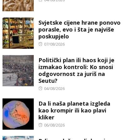
on
Svjetske cijene hrane ponovo
porasle, evo i šta je najviše
poskupjelo
Posted
07/08/2026
on
Politički plan ili haos koji je
izmakao kontroli: Ko snosi
odgovornost za juriš na
Seutu?
Posted
04/08/2026
on
Da li naša planeta izgleda
kao krompir ili kao plavi
kliker
Posted
06/08/2026
on