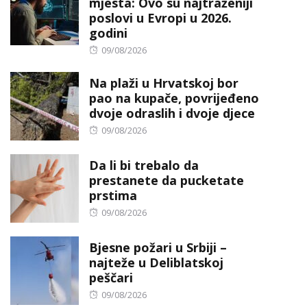
mjesta: Ovo su najtraženiji
poslovi u Evropi u 2026.
godini
Posted
09/08/2026
on
Na plaži u Hrvatskoj bor
pao na kupače, povrijeđeno
dvoje odraslih i dvoje djece
Posted
09/08/2026
on
Da li bi trebalo da
prestanete da pucketate
prstima
Posted
09/08/2026
on
Bjesne požari u Srbiji –
najteže u Deliblatskoj
peščari
Posted
09/08/2026