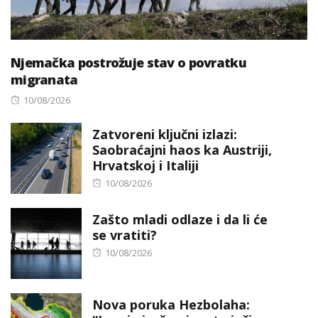
Njemačka postrožuje stav o povratku
migranata
Posted
10/08/2026
on
Zatvoreni ključni izlazi:
Saobraćajni haos ka Austriji,
Hrvatskoj i Italiji
Posted
10/08/2026
on
Zašto mladi odlaze i da li će
se vratiti?
Posted
10/08/2026
on
Nova poruka Hezbolaha: