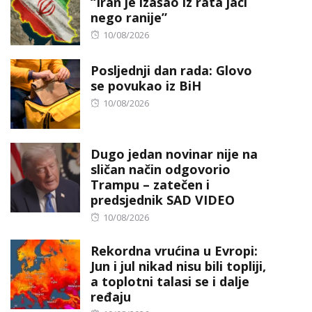
“Iran je izašao iz rata jači
nego ranije”
Posted
10/08/2026
on
Posljednji dan rada: Glovo
se povukao iz BiH
Posted
10/08/2026
on
Dugo jedan novinar nije na
sličan način odgovorio
Trampu – zatečen i
predsjednik SAD VIDEO
Posted
10/08/2026
on
Rekordna vrućina u Evropi:
Jun i jul nikad nisu bili topliji,
a toplotni talasi se i dalje
ređaju