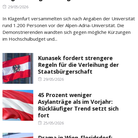
Posted
29/05/2026
on
In Klagenfurt versammelten sich nach Angaben der Universität
rund 1.200 Personen vor der Alpen-Adria-Universität. Die
Demonstrierenden wandten sich gegen mögliche Kürzungen
im Hochschulbudget und...
Kunasek fordert strengere
Regeln für die Verleihung der
Staatsbürgerschaft
Posted
29/05/2026
on
45 Prozent weniger
Asylanträge als im Vorjahr:
Rückläufiger Trend setzt sich
fort
Posted
25/05/2026
on
Drama in Wien-Floridsdorf: