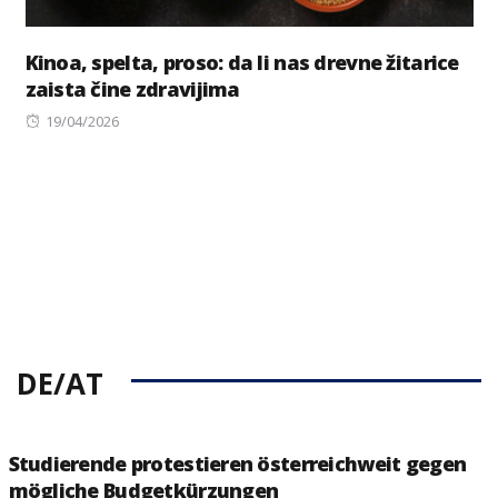
Kinoa, spelta, proso: da li nas drevne žitarice
zaista čine zdravijima
Posted
19/04/2026
on
DE/AT
Studierende protestieren österreichweit gegen
mögliche Budgetkürzungen