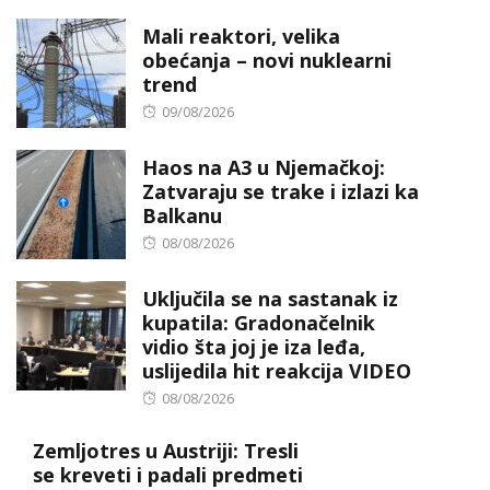
on
Mali reaktori, velika
obećanja – novi nuklearni
trend
Posted
09/08/2026
on
Haos na A3 u Njemačkoj:
Zatvaraju se trake i izlazi ka
Balkanu
Posted
08/08/2026
on
Uključila se na sastanak iz
kupatila: Gradonačelnik
vidio šta joj je iza leđa,
uslijedila hit reakcija VIDEO
Posted
08/08/2026
on
Zemljotres u Austriji: Tresli
se kreveti i padali predmeti