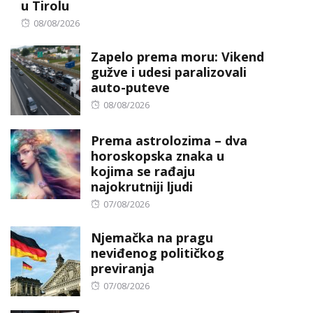
u Tirolu
Posted
08/08/2026
on
Zapelo prema moru: Vikend
gužve i udesi paralizovali
auto-puteve
Posted
08/08/2026
on
Prema astrolozima – dva
horoskopska znaka u
kojima se rađaju
najokrutniji ljudi
Posted
07/08/2026
on
Njemačka na pragu
neviđenog političkog
previranja
Posted
07/08/2026
on