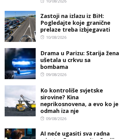
Posted
10/08/2026
on
Zastoji na izlazu iz BiH:
Pogledajte koje granične
prelaze treba izbjegavati
Posted
10/08/2026
on
Drama u Parizu: Starija žena
ušetala u crkvu sa
bombama
Posted
09/08/2026
on
Ko kontroliše svjetske
sirovine? Kina
neprikosnovena, a evo ko je
odmah iza nje
Posted
09/08/2026
on
AI neće ugasiti sva radna