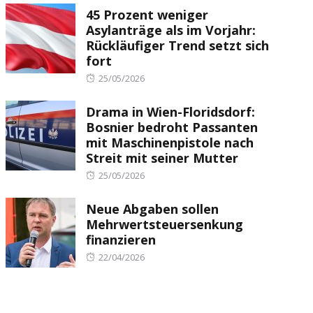
45 Prozent weniger
Asylanträge als im Vorjahr:
Rückläufiger Trend setzt sich
fort
Posted
25/05/2026
on
Drama in Wien-Floridsdorf:
Bosnier bedroht Passanten
mit Maschinenpistole nach
Streit mit seiner Mutter
Posted
25/05/2026
on
Neue Abgaben sollen
Mehrwertsteuersenkung
finanzieren
Posted
22/04/2026
on