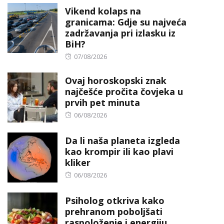
Vikend kolaps na
granicama: Gdje su najveća
zadržavanja pri izlasku iz
BiH?
Posted
07/08/2026
on
Ovaj horoskopski znak
najčešće pročita čovjeka u
prvih pet minuta
Posted
06/08/2026
on
Da li naša planeta izgleda
kao krompir ili kao plavi
kliker
Posted
06/08/2026
on
Psiholog otkriva kako
prehranom poboljšati
raspoloženje i energiju