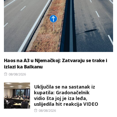
Haos na A3 u Njemačkoj: Zatvaraju se trake i
izlazi ka Balkanu
Posted
08/08/2026
on
Uključila se na sastanak iz
kupatila: Gradonačelnik
vidio šta joj je iza leđa,
uslijedila hit reakcija VIDEO
Posted
08/08/2026
on