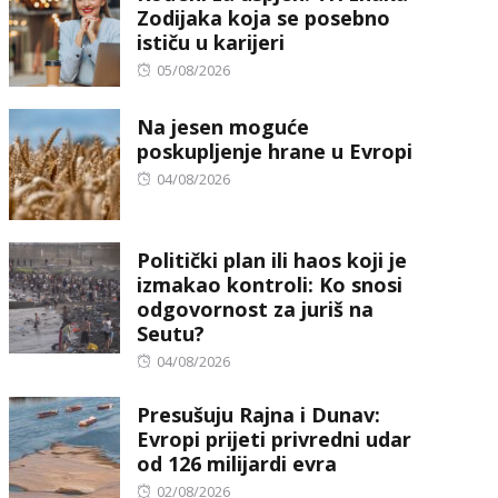
Zodijaka koja se posebno
ističu u karijeri
Posted
05/08/2026
on
Na jesen moguće
poskupljenje hrane u Evropi
Posted
04/08/2026
on
Politički plan ili haos koji je
izmakao kontroli: Ko snosi
odgovornost za juriš na
Seutu?
Posted
04/08/2026
on
Presušuju Rajna i Dunav:
Evropi prijeti privredni udar
od 126 milijardi evra
Posted
02/08/2026