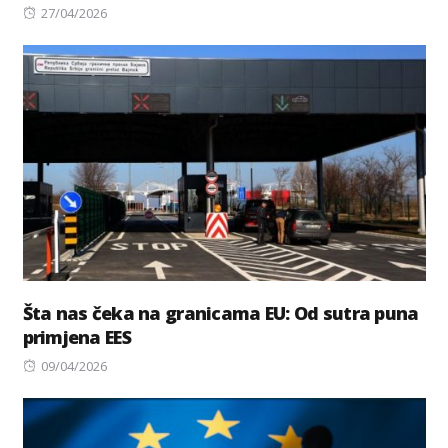
Posted
27/04/2026
on
Šta nas čeka na granicama EU: Od sutra puna
primjena EES
Posted
09/04/2026
on