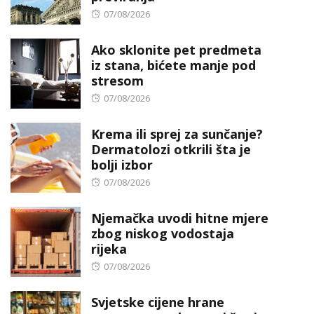
Posted
07/08/2026
on
Ako sklonite pet predmeta
iz stana, bićete manje pod
stresom
Posted
07/08/2026
on
Krema ili sprej za sunčanje?
Dermatolozi otkrili šta je
bolji izbor
Posted
07/08/2026
on
Njemačka uvodi hitne mjere
zbog niskog vodostaja
rijeka
Posted
07/08/2026
on
Svjetske cijene hrane