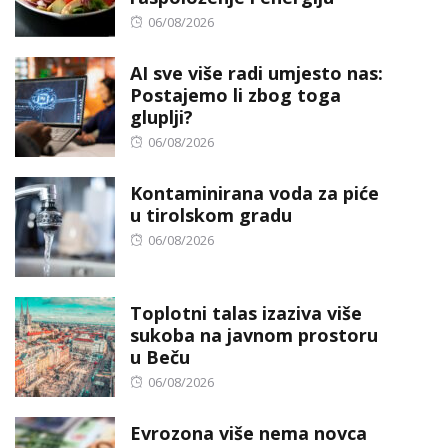
Posted
06/08/2026
on
AI sve više radi umjesto nas:
Postajemo li zbog toga
gluplji?
Posted
06/08/2026
on
Kontaminirana voda za piće
u tirolskom gradu
Posted
06/08/2026
on
Toplotni talas izaziva više
sukoba na javnom prostoru
u Beču
Posted
06/08/2026
on
Evrozona više nema novca