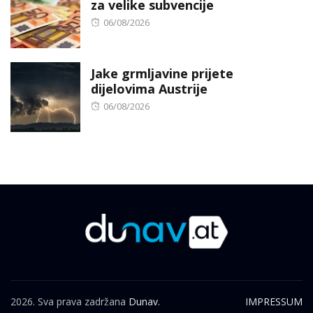
za velike subvencije
Posted
06/08/2026
on
Jake grmljavine prijete
dijelovima Austrije
Posted
06/08/2026
on
2026. Sva prava zadržana
Dunav.
IMPRESSUM