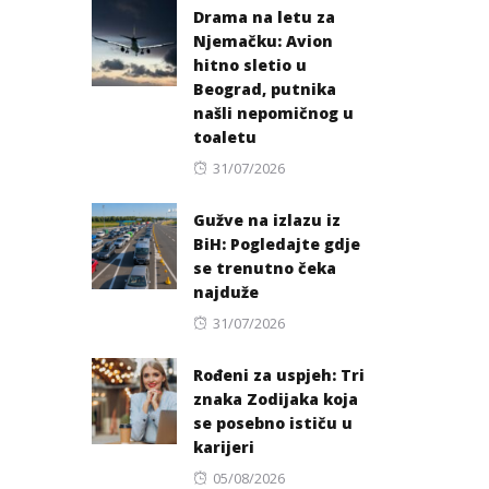
Drama na letu za
Njemačku: Avion
hitno sletio u
Beograd, putnika
našli nepomičnog u
toaletu
Posted
31/07/2026
on
Gužve na izlazu iz
BiH: Pogledajte gdje
se trenutno čeka
najduže
Posted
31/07/2026
on
Rođeni za uspjeh: Tri
znaka Zodijaka koja
se posebno ističu u
karijeri
Posted
05/08/2026