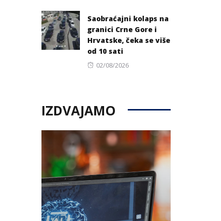
on
Saobraćajni kolaps na
granici Crne Gore i
Hrvatske, čeka se više
od 10 sati
Posted
02/08/2026
on
IZDVAJAMO