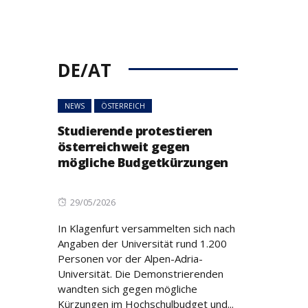
DE/AT
NEWS
ÖSTERREICH
Studierende protestieren
österreichweit gegen
mögliche Budgetkürzungen
Posted
29/05/2026
on
In Klagenfurt versammelten sich nach
Angaben der Universität rund 1.200
Personen vor der Alpen-Adria-
Universität. Die Demonstrierenden
wandten sich gegen mögliche
Kürzungen im Hochschulbudget und...