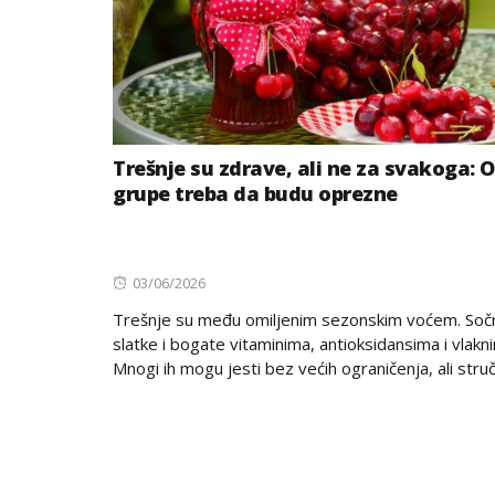
Trešnje su zdrave, ali ne za svakoga: 
grupe treba da budu oprezne
Posted
03/06/2026
on
Trešnje su među omiljenim sezonskim voćem. Soč
slatke i bogate vitaminima, antioksidansima i vlakn
Mnogi ih mogu jesti bez većih ograničenja, ali stručn