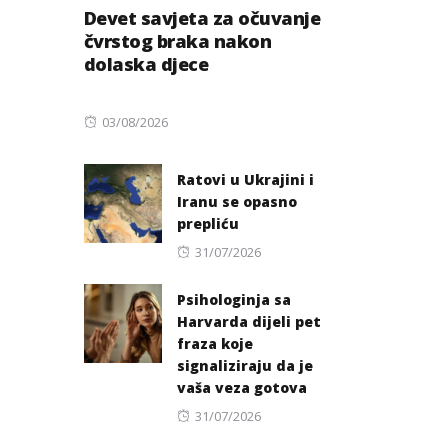
Devet savjeta za očuvanje
čvrstog braka nakon
dolaska djece
Posted
03/08/2026
on
Ratovi u Ukrajini i
Iranu se opasno
prepliću
Posted
31/07/2026
on
Psihologinja sa
Harvarda dijeli pet
fraza koje
signaliziraju da je
vaša veza gotova
Posted
31/07/2026
on