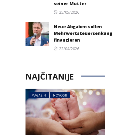
seiner Mutter
Posted
25/05/2026
on
Neue Abgaben sollen
Mehrwertsteuersenkung
finanzieren
Posted
22/04/2026
on
NAJČITANIJE
MAGAZIN
NOVOSTI