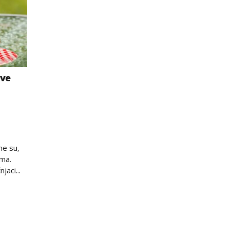
Ove
ne su,
ima.
jaci...