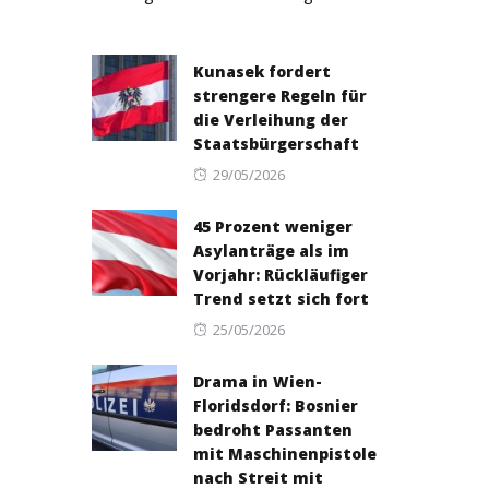
Kunasek fordert
strengere Regeln für
die Verleihung der
Staatsbürgerschaft
Posted
29/05/2026
on
45 Prozent weniger
Asylanträge als im
Vorjahr: Rückläufiger
Trend setzt sich fort
Posted
25/05/2026
on
Drama in Wien-
Floridsdorf: Bosnier
bedroht Passanten
mit Maschinenpistole
nach Streit mit