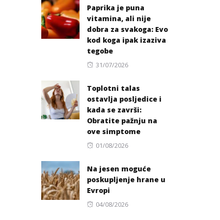
Paprika je puna
vitamina, ali nije
dobra za svakoga: Evo
kod koga ipak izaziva
tegobe
Posted
31/07/2026
on
Toplotni talas
ostavlja posljedice i
kada se završi:
Obratite pažnju na
ove simptome
Posted
01/08/2026
on
Na jesen moguće
poskupljenje hrane u
Evropi
Posted
04/08/2026
on