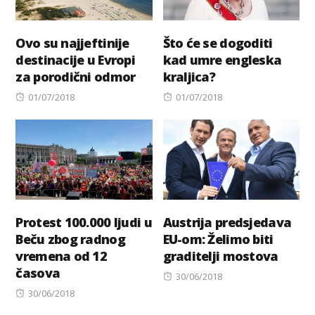
Ovo su najjeftinije
Što će se dogoditi
destinacije u Evropi
kad umre engleska
za porodični odmor
kraljica?
Posted
Posted
01/07/2018
01/07/2018
on
on
Protest 100.000 ljudi u
Austrija predsjedava
Beču zbog radnog
EU-om: Želimo biti
vremena od 12
graditelji mostova
časova
Posted
30/06/2018
Posted
on
30/06/2018
on