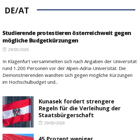
DE/AT
Studierende protestieren österreichweit gegen
mögliche Budgetkürzungen
Posted
29/05/2026
on
In Klagenfurt versammelten sich nach Angaben der Universität
rund 1.200 Personen vor der Alpen-Adria-Universität. Die
Demonstrierenden wandten sich gegen mögliche Kürzungen
im Hochschulbudget und...
Kunasek fordert strengere
Regeln für die Verleihung der
Staatsbürgerschaft
Posted
29/05/2026
on
45 Prozent weniger