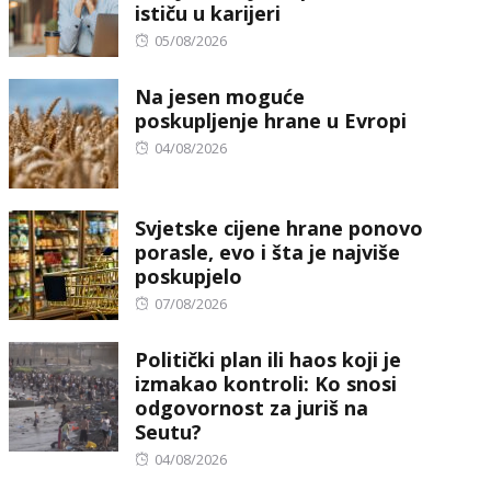
ističu u karijeri
Posted
05/08/2026
on
Na jesen moguće
poskupljenje hrane u Evropi
Posted
04/08/2026
on
Svjetske cijene hrane ponovo
porasle, evo i šta je najviše
poskupjelo
Posted
07/08/2026
on
Politički plan ili haos koji je
izmakao kontroli: Ko snosi
odgovornost za juriš na
Seutu?
Posted
04/08/2026
on