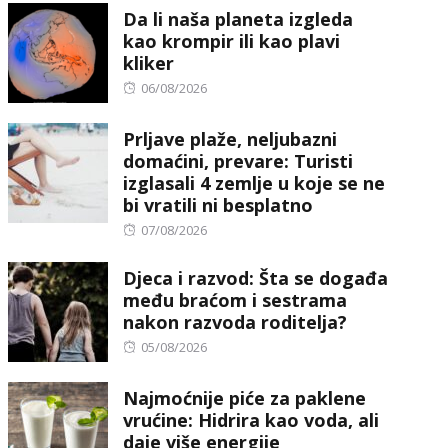
Da li naša planeta izgleda
kao krompir ili kao plavi
kliker
Posted
06/08/2026
on
Prljave plaže, neljubazni
domaćini, prevare: Turisti
izglasali 4 zemlje u koje se ne
bi vratili ni besplatno
Posted
07/08/2026
on
Djeca i razvod: Šta se događa
među braćom i sestrama
nakon razvoda roditelja?
Posted
05/08/2026
on
Najmoćnije piće za paklene
vrućine: Hidrira kao voda, ali
daje više energije