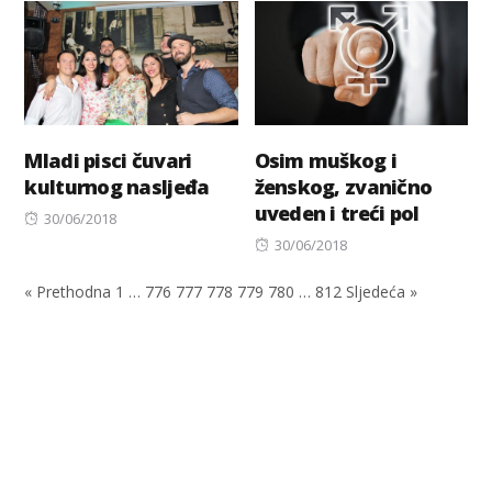
Mladi pisci čuvari
Osim muškog i
kulturnog nasljeđa
ženskog, zvanično
uveden i treći pol
Posted
30/06/2018
on
Posted
30/06/2018
on
« Prethodna
1
…
776
777
778
779
780
…
812
Sljedeća »