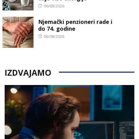
Posted
06/08/2026
on
Njemački penzioneri rade i
do 74. godine
Posted
06/08/2026
on
IZDVAJAMO