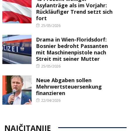
Asylanträge als im Vorjahr:
Rückläufiger Trend setzt sich
fort
Posted
25/05/2026
on
Drama in Wien-Floridsdorf:
Bosnier bedroht Passanten
mit Maschinenpistole nach
Streit mit seiner Mutter
Posted
25/05/2026
on
Neue Abgaben sollen
Mehrwertsteuersenkung
finanzieren
Posted
22/04/2026
on
NAJČITANIJE