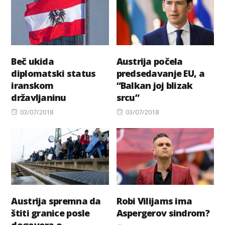
Beč ukida
Austrija počela
diplomatski status
predsedavanje EU, a
iranskom
“Balkan joj blizak
državljaninu
srcu”
Posted
Posted
03/07/2018
03/07/2018
on
on
Austrija spremna da
Robi Vilijams ima
štiti granice posle
Aspergerov sindrom?