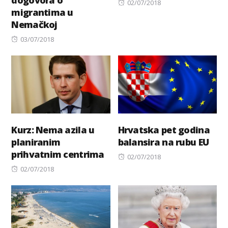
dogovora o
Posted
02/07/2018
migrantima u
on
Nemačkoj
Posted
03/07/2018
on
Kurz: Nema azila u
Hrvatska pet godina
planiranim
balansira na rubu EU
prihvatnim centrima
Posted
02/07/2018
Posted
on
02/07/2018
on