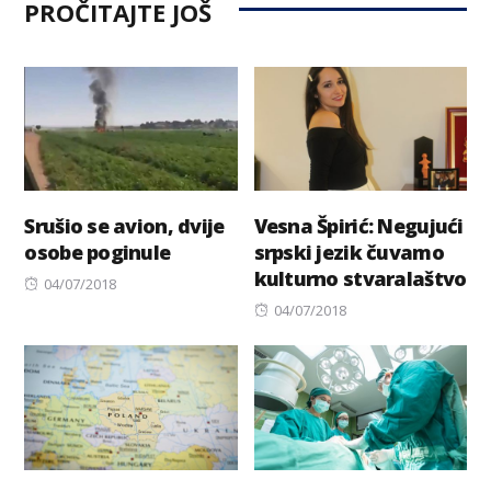
PROČITAJTE JOŠ
Srušio se avion, dvije
Vesna Špirić: Negujući
osobe poginule
srpski jezik čuvamo
kulturno stvaralaštvo
Posted
04/07/2018
on
Posted
04/07/2018
on