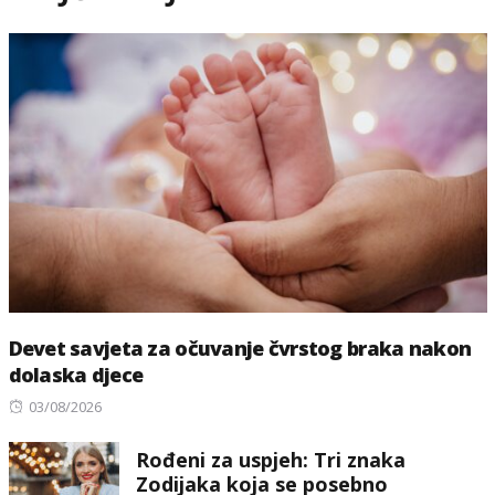
Devet savjeta za očuvanje čvrstog braka nakon
dolaska djece
Posted
03/08/2026
on
Rođeni za uspjeh: Tri znaka
Zodijaka koja se posebno