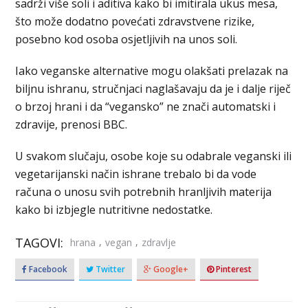
sadrži više soli i aditiva kako bi imitirala ukus mesa,
što može dodatno povećati zdravstvene rizike,
posebno kod osoba osjetljivih na unos soli.
Iako veganske alternative mogu olakšati prelazak na
biljnu ishranu, stručnjaci naglašavaju da je i dalje riječ
o brzoj hrani i da “vegansko” ne znači automatski i
zdravije, prenosi BBC.
U svakom slučaju, osobe koje su odabrale veganski ili
vegetarijanski način ishrane trebalo bi da vode
računa o unosu svih potrebnih hranljivih materija
kako bi izbjegle nutritivne nedostatke.
TAGOVI:
,
,
hrana
vegan
zdravlje
Facebook
Twitter
Google+
Pinterest