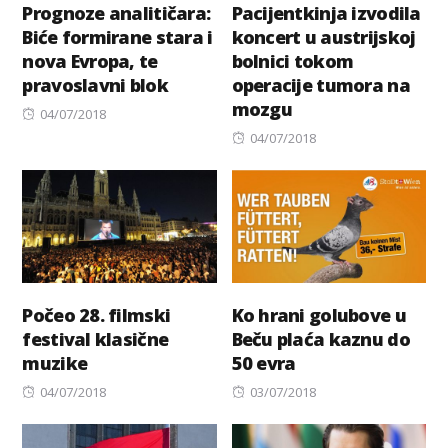
Prognoze analitičara:
Pacijentkinja izvodila
Biće formirane stara i
koncert u austrijskoj
nova Evropa, te
bolnici tokom
pravoslavni blok
operacije tumora na
mozgu
Posted
04/07/2018
on
Posted
04/07/2018
on
Počeo 28. filmski
Ko hrani golubove u
festival klasične
Beču plaća kaznu do
muzike
50 evra
Posted
Posted
04/07/2018
03/07/2018
on
on