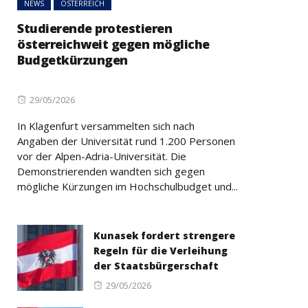
NEWS
ÖSTERREICH
Studierende protestieren
österreichweit gegen mögliche
Budgetkürzungen
Posted
29/05/2026
on
In Klagenfurt versammelten sich nach
Angaben der Universität rund 1.200 Personen
vor der Alpen-Adria-Universität. Die
Demonstrierenden wandten sich gegen
mögliche Kürzungen im Hochschulbudget und...
Kunasek fordert strengere
Regeln für die Verleihung
der Staatsbürgerschaft
Posted
29/05/2026
on