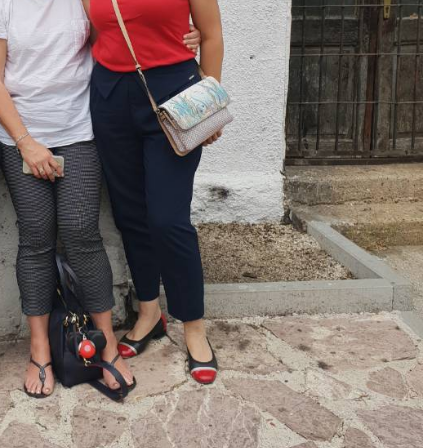
BIZNIS
NOVOSTI
a
Polovina svjetskih
 su najveća
hidroelektrana bi mogla da
zlasku iz
postane nefunkcionalna do
2060. godine