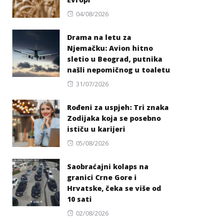
Posted
04/08/2026
on
Drama na letu za
Njemačku: Avion hitno
sletio u Beograd, putnika
našli nepomičnog u toaletu
Posted
31/07/2026
on
Rođeni za uspjeh: Tri znaka
Zodijaka koja se posebno
ističu u karijeri
Posted
05/08/2026
on
Saobraćajni kolaps na
granici Crne Gore i
Hrvatske, čeka se više od
10 sati
Posted
02/08/2026