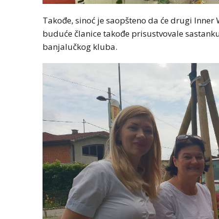
Takođe, sinoć je saopšteno da će drugi Inner W
buduće članice takođe prisustvovale sastanku
banjalučkog kluba.