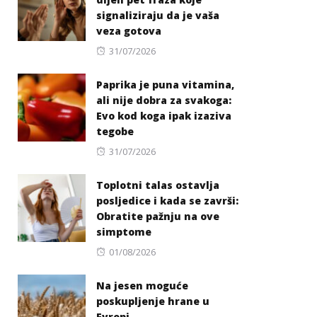
signaliziraju da je vaša
veza gotova
Posted
31/07/2026
on
Paprika je puna vitamina,
ali nije dobra za svakoga:
Evo kod koga ipak izaziva
tegobe
Posted
31/07/2026
on
Toplotni talas ostavlja
posljedice i kada se završi:
Obratite pažnju na ove
simptome
Posted
01/08/2026
on
Na jesen moguće
poskupljenje hrane u
Evropi