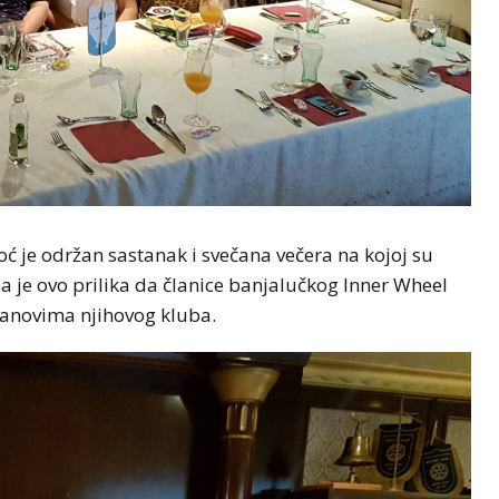
ć je održan sastanak i svečana večera na kojoj su
la je ovo prilika da članice banjalučkog Inner Wheel
anovima njihovog kluba.