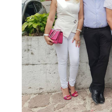
NOVOSTI
REGIJA
Vikend kolaps n
granicama: Gdje
zadržavanja pri i
BiH?