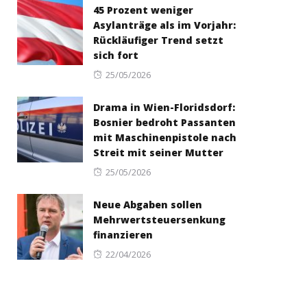
45 Prozent weniger
Asylanträge als im Vorjahr:
Rückläufiger Trend setzt
sich fort
Posted
25/05/2026
on
Drama in Wien-Floridsdorf:
Bosnier bedroht Passanten
mit Maschinenpistole nach
Streit mit seiner Mutter
Posted
25/05/2026
on
Neue Abgaben sollen
Mehrwertsteuersenkung
finanzieren
Posted
22/04/2026
on