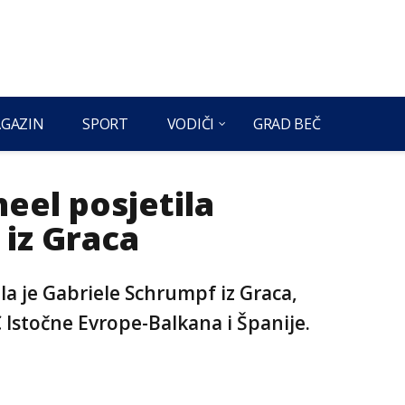
GAZIN
SPORT
VODIČI
GRAD BEČ
eel posjetila
 iz Graca
la je Gabriele Schrumpf iz Graca,
 Istočne Evrope-Balkana i Španije.