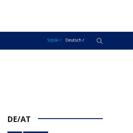
Srpski /
Deutsch /
DE/AT