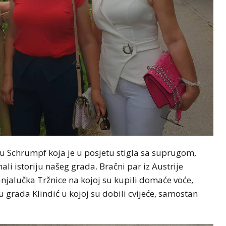
 Schrumpf koja je u posjetu stigla sa suprugom,
li istoriju našeg grada. Bračni par iz Austrije
anjalučka Tržnice na kojoj su kupili domaće voće,
ru grada Klindić u kojoj su dobili cvijeće, samostan