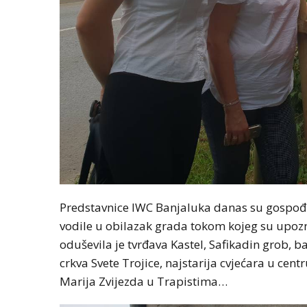
Predstavnice IWC Banjaluka danas su gospođu
vodile u obilazak grada tokom kojeg su upozna
oduševila je tvrđava Kastel, Safikadin grob, b
crkva Svete Trojice, najstarija cvjećara u cent
Marija Zvijezda u Trapistima…