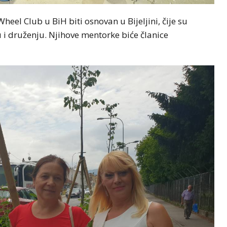
heel Club u BiH biti osnovan u Bijeljini, čije su
 i druženju. Njihove mentorke biće članice