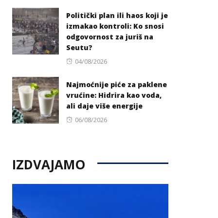
on
Politički plan ili haos koji je
izmakao kontroli: Ko snosi
odgovornost za juriš na
Seutu?
Posted
04/08/2026
on
Najmoćnije piće za paklene
vrućine: Hidrira kao voda,
ali daje više energije
Posted
06/08/2026
on
IZDVAJAMO