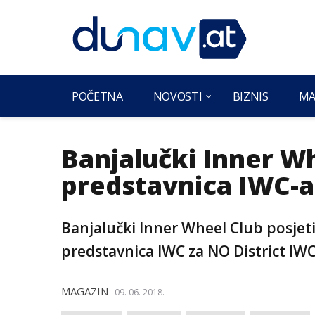
POČETNA
NOVOSTI
BIZNIS
MA
Banjalučki Inner Wh
predstavnica IWC-a
Banjalučki Inner Wheel Club posjeti
predstavnica IWC za NO District IWC
MAGAZIN
09. 06. 2018.