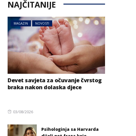
NAJČITANIJE
MAGAZIN
NOVOSTI
Devet savjeta za očuvanje čvrstog
braka nakon dolaska djece
Posted
03/08/2026
on
Psihologinja sa Harvarda
dijeli pet fraza koje