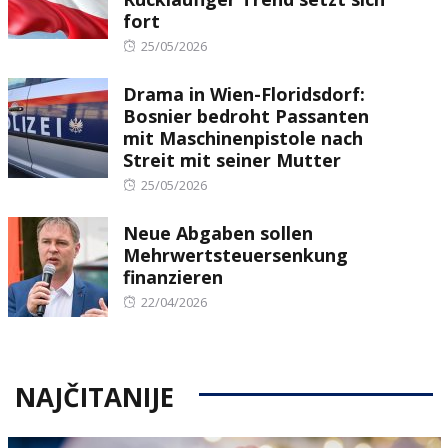
fort
Posted
25/05/2026
on
Drama in Wien-Floridsdorf:
Bosnier bedroht Passanten
mit Maschinenpistole nach
Streit mit seiner Mutter
Posted
25/05/2026
on
Neue Abgaben sollen
Mehrwertsteuersenkung
finanzieren
Posted
22/04/2026
on
NAJČITANIJE