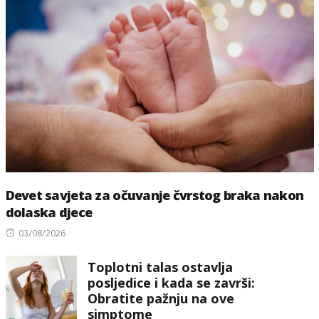
Devet savjeta za očuvanje čvrstog braka nakon
dolaska djece
Posted
03/08/2026
on
Toplotni talas ostavlja
posljedice i kada se završi:
Obratite pažnju na ove
simptome