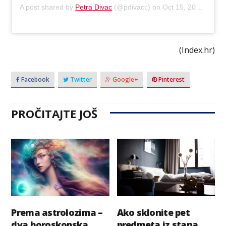
A post shared by
Petra Divac
(@pdivacc) on
Oct 15, 2018 at 2:13pm PDT
(Index.hr)
Facebook
Twitter
Google+
Pinterest
PROČITAJTE JOŠ
Prema astrolozima –
Ako sklonite pet
dva horoskopska
predmeta iz stana,