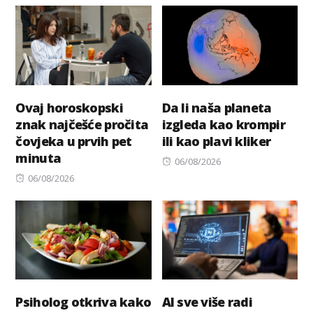
Ovaj horoskopski
Da li naša planeta
znak najčešće pročita
izgleda kao krompir
čovjeka u prvih pet
ili kao plavi kliker
minuta
Posted
06/08/2026
Posted
on
06/08/2026
on
Psiholog otkriva kako
AI sve više radi