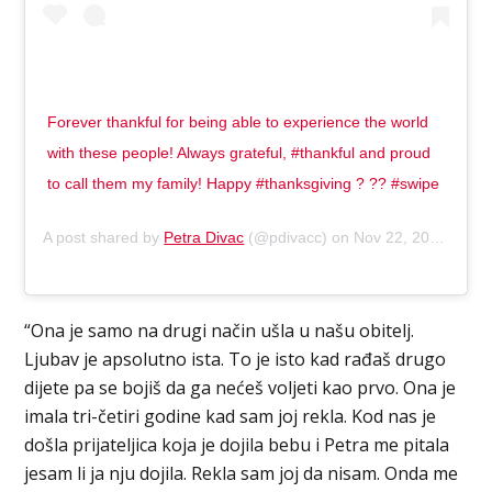
Forever thankful for being able to experience the world
with these people! Always grateful, #thankful and proud
to call them my family! Happy #thanksgiving ? ?? #swipe
A post shared by
Petra Divac
(@pdivacc) on
Nov 22, 2018 at 12:08pm PST
“Ona je samo na drugi način ušla u našu obitelj.
Ljubav je apsolutno ista. To je isto kad rađaš drugo
dijete pa se bojiš da ga nećeš voljeti kao prvo. Ona je
imala tri-četiri godine kad sam joj rekla. Kod nas je
došla prijateljica koja je dojila bebu i Petra me pitala
jesam li ja nju dojila. Rekla sam joj da nisam. Onda me