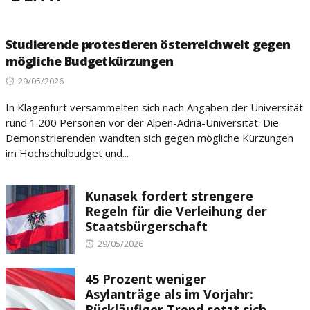
Studierende protestieren österreichweit gegen
mögliche Budgetkürzungen
Posted
29/05/2026
on
In Klagenfurt versammelten sich nach Angaben der Universität
rund 1.200 Personen vor der Alpen-Adria-Universität. Die
Demonstrierenden wandten sich gegen mögliche Kürzungen
im Hochschulbudget und...
Kunasek fordert strengere
Regeln für die Verleihung der
Staatsbürgerschaft
Posted
29/05/2026
on
45 Prozent weniger
Asylanträge als im Vorjahr:
Rückläufiger Trend setzt sich