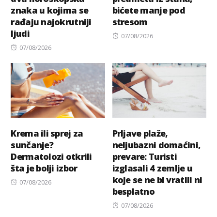
znaka u kojima se
bićete manje pod
rađaju najokrutniji
stresom
ljudi
Posted
07/08/2026
Posted
on
07/08/2026
on
Krema ili sprej za
Prljave plaže,
sunčanje?
neljubazni domaćini,
Dermatolozi otkrili
prevare: Turisti
šta je bolji izbor
izglasali 4 zemlje u
koje se ne bi vratili ni
Posted
07/08/2026
besplatno
on
Posted
07/08/2026
on