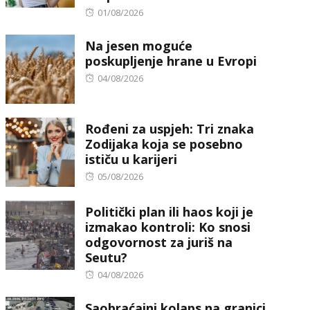
Posted
01/08/2026
on
Na jesen moguće
poskupljenje hrane u Evropi
Posted
04/08/2026
on
Rođeni za uspjeh: Tri znaka
Zodijaka koja se posebno
ističu u karijeri
Posted
05/08/2026
on
Politički plan ili haos koji je
izmakao kontroli: Ko snosi
odgovornost za juriš na
Seutu?
Posted
04/08/2026
on
Saobraćajni kolaps na granici