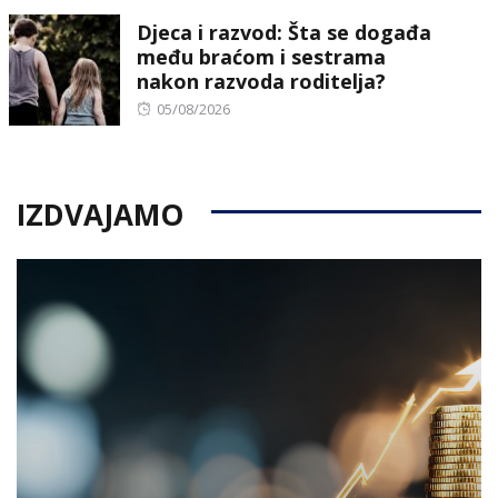
on
Djeca i razvod: Šta se događa
među braćom i sestrama
nakon razvoda roditelja?
Posted
05/08/2026
on
IZDVAJAMO