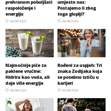
prehranom poboljšati
umjesto nas:
raspoloženje i
Postajemo li zbog
energiju
toga gluplji?
Posted
Posted
06/08/2026
06/08/2026
on
on
Najmoćnije piće za
Rođeni za uspjeh: Tri
paklene vrućine:
znaka Zodijaka koja
Hidrira kao voda, ali
se posebno ističu u
daje više energije
karijeri
Posted
Posted
06/08/2026
05/08/2026
on
on