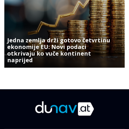
Jedna zemlja drži gotovo četvrtinu
ekonomije EU: Novi podaci
otkrivaju ko vuče kontinent
naprijed