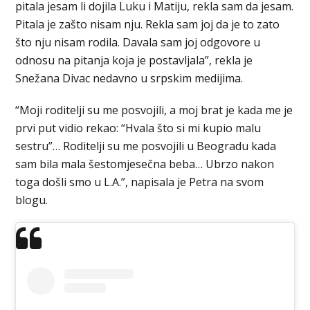
pitala jesam li dojila Luku i Matiju, rekla sam da jesam.
Pitala je zašto nisam nju. Rekla sam joj da je to zato
što nju nisam rodila. Davala sam joj odgovore u
odnosu na pitanja koja je postavljala”, rekla je
Snežana Divac nedavno u srpskim medijima.
“Moji roditelji su me posvojili, a moj brat je kada me je
prvi put vidio rekao: “Hvala što si mi kupio malu
sestru”… Roditelji su me posvojili u Beogradu kada
sam bila mala šestomjesečna beba… Ubrzo nakon
toga došli smo u L.A.”, napisala je Petra na svom
blogu.