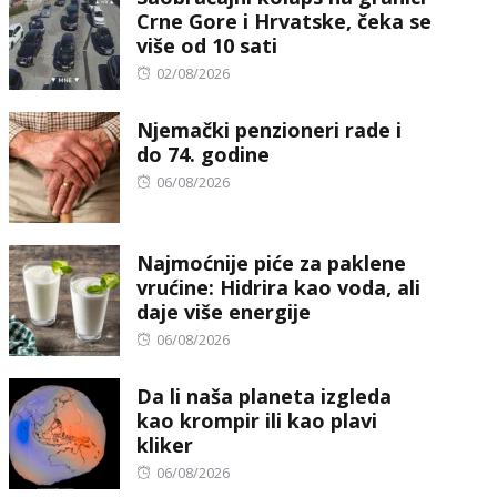
Crne Gore i Hrvatske, čeka se
više od 10 sati
Posted
02/08/2026
on
Njemački penzioneri rade i
do 74. godine
Posted
06/08/2026
on
Najmoćnije piće za paklene
vrućine: Hidrira kao voda, ali
daje više energije
Posted
06/08/2026
on
Da li naša planeta izgleda
kao krompir ili kao plavi
kliker
Posted
06/08/2026