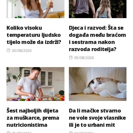
Koliko visoku
Djeca i razvod: Šta se
temperaturu ljudsko
događa među braćom
tijelo može da izdrži?
i sestrama nakon
razvoda roditelja?
Posted
05/08/2026
on
Posted
05/08/2026
on
Šest najboljih dijeta
Da li mačke stvarno
za muškarce, prema
ne vole svoje vlasnike
nutricionistima
ili je to urbani mit
Posted
Posted