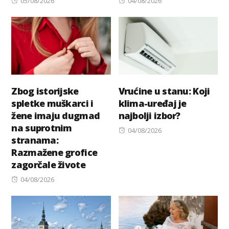
05/08/2026
04/08/2026
on
on
Zbog istorijske
Vrućine u stanu: Koji
spletke muškarci i
klima-uređaj je
žene imaju dugmad
najbolji izbor?
na suprotnim
Posted
04/08/2026
stranama:
on
Razmažene grofice
zagorčale živote
Posted
04/08/2026
on