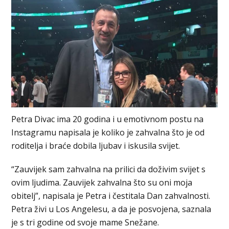
Petra Divac ima 20 godina i u emotivnom postu na
Instagramu napisala je koliko je zahvalna što je od
roditelja i braće dobila ljubav i iskusila svijet.
“Zauvijek sam zahvalna na prilici da doživim svijet s
ovim ljudima. Zauvijek zahvalna što su oni moja
obitelj”, napisala je Petra i čestitala Dan zahvalnosti.
Petra živi u Los Angelesu, a da je posvojena, saznala
je s tri godine od svoje mame Snežane.