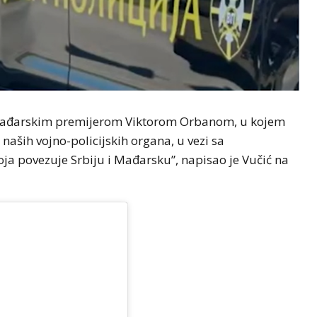
 mađarskim premijerom Viktorom Orbanom, u kojem
aših vojno-policijskih organa, u vezi sa
ja povezuje Srbiju i Mađarsku”, napisao je Vučić na