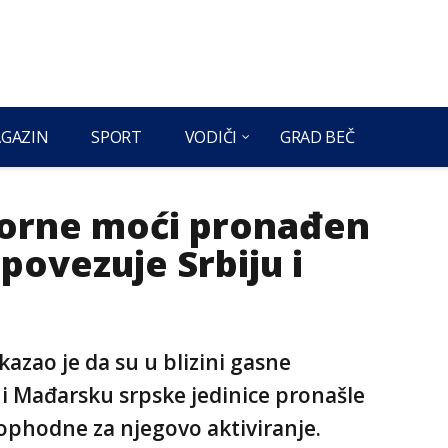
GAZIN
SPORT
VODIČI
GRAD BEČ
azorne moći pronađen
povezuje Srbiju i
kazao je da su u blizini gasne
 i Mađarsku srpske jedinice pronašle
eophodne za njegovo aktiviranje.