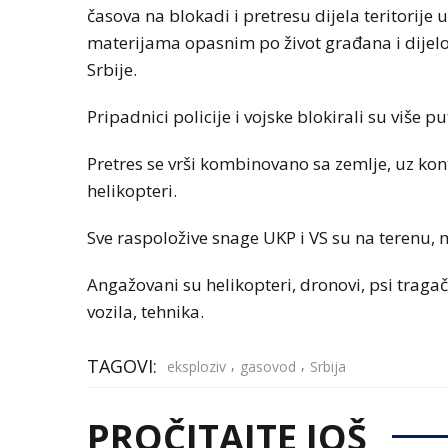
časova na blokadi i pretresu dijela teritorije
materijama opasnim po život građana i dijelov
Srbije.
Pripadnici policije i vojske blokirali su više p
Pretres se vrši kombinovano sa zemlje, uz kon
helikopteri.
Sve raspoložive snage UKP i VS su na terenu,
Angažovani su helikopteri, dronovi, psi tragač
vozila, tehnika.
TAGOVI:
,
,
eksploziv
gasovod
Srbija
PROČITAJTE JOŠ