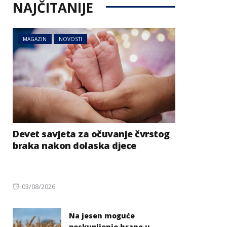
NAJČITANIJE
MAGAZIN
NOVOSTI
Devet savjeta za očuvanje čvrstog
braka nakon dolaska djece
Posted
03/08/2026
on
Na jesen moguće
poskupljenje hrane u