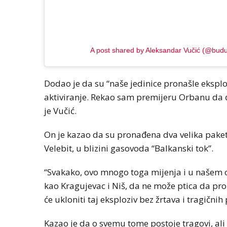
A post shared by Aleksandar Vučić (@budu
Dodao je da su “naše jedinice pronašle ekspl
aktiviranje. Rekao sam premijeru Orbanu da ć
je Vučić.
On je kazao da su pronađena dva velika paket
Velebit, u blizini gasovoda “Balkanski tok”.
“Svakako, ovo mnogo toga mijenja i u našem
kao Kragujevac i Niš, da ne može ptica da pro
će ukloniti taj eksploziv bez žrtava i tragičnih 
Kazao je da o svemu tome postoje tragovi, ali 