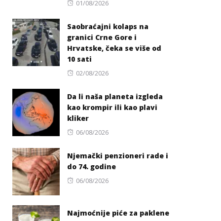
Posted
01/08/2026
on
Saobraćajni kolaps na
granici Crne Gore i
Hrvatske, čeka se više od
10 sati
Posted
02/08/2026
on
Da li naša planeta izgleda
kao krompir ili kao plavi
kliker
Posted
06/08/2026
on
Njemački penzioneri rade i
do 74. godine
Posted
06/08/2026
on
Najmoćnije piće za paklene