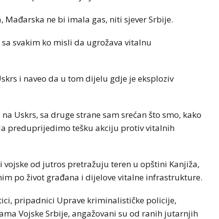
 Mađarska ne bi imala gas, niti sjever Srbije.
 sa svakim ko misli da ugrožava vitalnu
skrs i naveo da u tom dijelu gdje je eksploziv
li na Uskrs, sa druge strane sam srećan što smo, kako
 da preduprijedimo tešku akciju protiv vitalnih
 i vojske od jutros pretražuju teren u opštini Kanjiža,
 po život građana i dijelove vitalne infrastrukture.
i, pripadnici Uprave kriminalističke policije,
ama Vojske Srbije, angažovani su od ranih jutarnjih