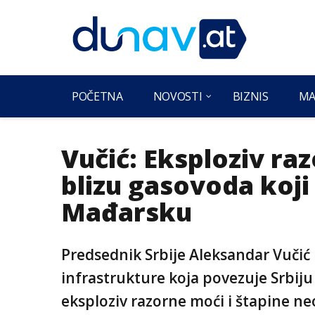
POČETNA
NOVOSTI
BIZNIS
MA
Vučić: Eksploziv r
blizu gasovoda koji 
Mađarsku
Predsednik Srbije Aleksandar Vučić 
infrastrukture koja povezuje Srbiju
eksploziv razorne moći i štapine n