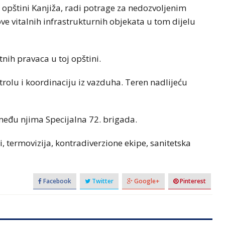
 u opštini Kanjiža, radi potrage za nedozvoljenim
e vitalnih infrastrukturnih objekata u tom dijelu
utnih pravaca u toj opštini.
trolu i koordinaciju iz vazduha. Teren nadlijeću
 među njima Specijalna 72. brigada.
i, termovizija, kontradiverzione ekipe, sanitetska
Facebook
Twitter
Google+
Pinterest