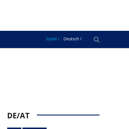
Srpski /
Deutsch /
DE/AT