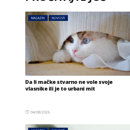
MAGAZIN
NOVOSTI
BIZNIS
Da li mačke stvarno ne vole svoje
Energetski probl
vlasnike ili je to urbani mit
niskog vodostaj
Posted
04/08/2026
on