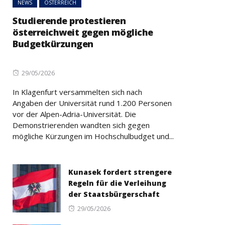
NEWS
ÖSTERREICH
Studierende protestieren
österreichweit gegen mögliche
Budgetkürzungen
Posted
29/05/2026
on
In Klagenfurt versammelten sich nach
Angaben der Universität rund 1.200 Personen
vor der Alpen-Adria-Universität. Die
Demonstrierenden wandten sich gegen
mögliche Kürzungen im Hochschulbudget und...
Kunasek fordert strengere
Regeln für die Verleihung
der Staatsbürgerschaft
Posted
29/05/2026
on