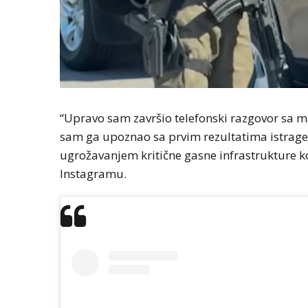
“Upravo sam završio telefonski razgovor sa
sam ga upoznao sa prvim rezultatima istrage n
ugrožavanjem kritične gasne infrastrukture ko
Instagramu.