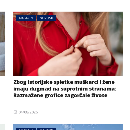
MAGAZIN
NOVOSTI
BIZNIS
NOVOSTI
Svjetske cijene hrane
Zbog istorijske spletke muškarci i žene
emi zbog
ponovo porasle, evo i šta je
imaju dugmad na suprotnim stranama:
a Dunava
najviše poskupjelo
Razmažene grofice zagorčale živote
Posted
04/08/2026
on