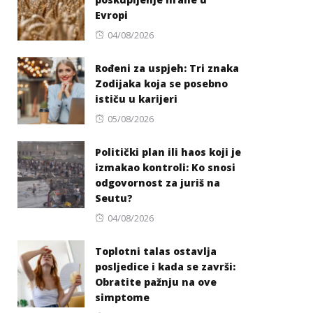
Evropi
Posted
04/08/2026
on
Rođeni za uspjeh: Tri znaka
Zodijaka koja se posebno
ističu u karijeri
Posted
05/08/2026
on
Politički plan ili haos koji je
izmakao kontroli: Ko snosi
odgovornost za juriš na
Seutu?
Posted
04/08/2026
on
Toplotni talas ostavlja
posljedice i kada se završi:
Obratite pažnju na ove
simptome