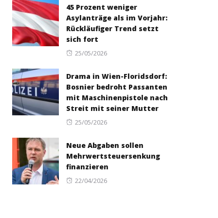
45 Prozent weniger
Asylanträge als im Vorjahr:
Rückläufiger Trend setzt
sich fort
Posted
25/05/2026
on
Drama in Wien-Floridsdorf:
Bosnier bedroht Passanten
mit Maschinenpistole nach
Streit mit seiner Mutter
Posted
25/05/2026
on
Neue Abgaben sollen
Mehrwertsteuersenkung
finanzieren
Posted
22/04/2026
on