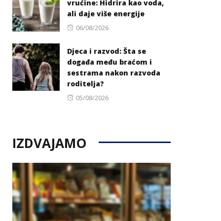
vrućine: Hidrira kao voda,
ali daje više energije
Posted
06/08/2026
on
Djeca i razvod: Šta se
događa među braćom i
sestrama nakon razvoda
roditelja?
Posted
05/08/2026
on
IZDVAJAMO