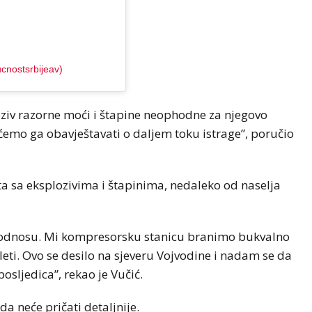
cnostsrbijeav)
oziv razorne moći i štapine neophodne za njegovo
emo ga obavještavati o daljem toku istrage”, poručio
a sa eksplozivima i štapinima, nedaleko od naselja
 odnosu. Mi kompresorsku stanicu branimo bukvalno
leti. Ovo se desilo na sjeveru Vojvodine i nadam se da
posljedica”, rekao je Vučić.
da neće pričati detaljnije.