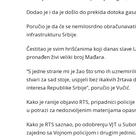
Dodao je i da je došlo do prekida dotoka gasa,
Poručio je da će se nemilosrdno obračunavati
infrastrukturu Srbije.
Čestitao je svim hrišćanima koji danas slave U
pronađen živi veliki broj Mađara.
“S jedne strane mi je žao što smo ih uznemiri
stvari za sad stoje, uspjeli bez ikakvih žrtava
interesa Republike Srbije”, poručio je Vučić.
Kako je ranije objavio RTS, pripadnici policije
u potrazi za nedozvoljenim materijama opasnim
Kako je RTS saznao, po odobrenju VJT u Subotic
zajedno sa Vojnom policijom i drugim jedinic