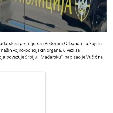
 mađarskim premijerom Viktorom Orbanom, u kojem
aših vojno-policijskih organa, u vezi sa
ja povezuje Srbiju i Mađarsku”, napisao je Vučić na