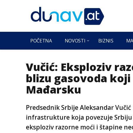
POČETNA
NOVOSTI
BIZNIS
MA
Vučić: Eksploziv r
blizu gasovoda koji 
Mađarsku
Predsednik Srbije Aleksandar Vučić 
infrastrukture koja povezuje Srbiju
eksploziv razorne moći i štapine n