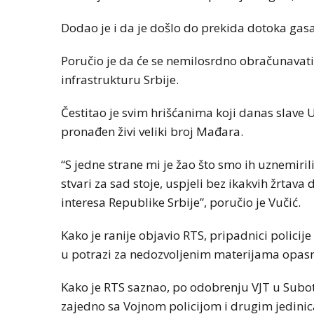
Dodao je i da je došlo do prekida dotoka gasa,
Poručio je da će se nemilosrdno obračunavati
infrastrukturu Srbije.
Čestitao je svim hrišćanima koji danas slave U
pronađen živi veliki broj Mađara.
“S jedne strane mi je žao što smo ih uznemiri
stvari za sad stoje, uspjeli bez ikakvih žrtava
interesa Republike Srbije”, poručio je Vučić.
Kako je ranije objavio RTS, pripadnici policije
u potrazi za nedozvoljenim materijama opasnim
Kako je RTS saznao, po odobrenju VJT u Subotic
zajedno sa Vojnom policijom i drugim jedinic