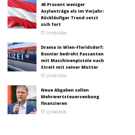
45 Prozent weniger
Asylanträge als im Vorjahr:
Rückläufiger Trend setzt
sich fort
Posted
25/05/2026
on
Drama in Wien-Floridsdorf:
Bosnier bedroht Passanten
mit Maschinenpistole nach
Streit mit seiner Mutter
Posted
25/05/2026
on
Neue Abgaben sollen
Mehrwertsteuersenkung
finanzieren
Posted
22/04/2026
on