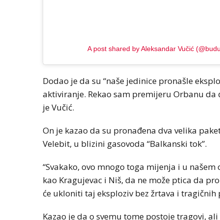
A post shared by Aleksandar Vučić (@budu
Dodao je da su “naše jedinice pronašle ekspl
aktiviranje. Rekao sam premijeru Orbanu da ć
je Vučić.
On je kazao da su pronađena dva velika paket
Velebit, u blizini gasovoda “Balkanski tok”.
“Svakako, ovo mnogo toga mijenja i u našem
kao Kragujevac i Niš, da ne može ptica da pro
će ukloniti taj eksploziv bez žrtava i tragičnih 
Kazao je da o svemu tome postoje tragovi, ali 