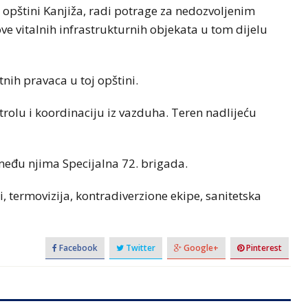
 u opštini Kanjiža, radi potrage za nedozvoljenim
e vitalnih infrastrukturnih objekata u tom dijelu
utnih pravaca u toj opštini.
trolu i koordinaciju iz vazduha. Teren nadlijeću
 među njima Specijalna 72. brigada.
i, termovizija, kontradiverzione ekipe, sanitetska
Facebook
Twitter
Google+
Pinterest