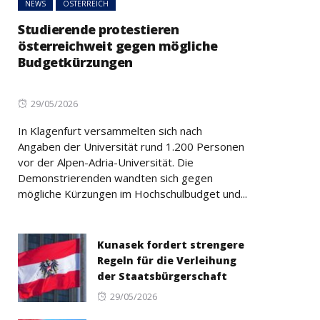
NEWS
ÖSTERREICH
Studierende protestieren
österreichweit gegen mögliche
Budgetkürzungen
Posted
29/05/2026
on
In Klagenfurt versammelten sich nach
Angaben der Universität rund 1.200 Personen
vor der Alpen-Adria-Universität. Die
Demonstrierenden wandten sich gegen
mögliche Kürzungen im Hochschulbudget und...
Kunasek fordert strengere
Regeln für die Verleihung
der Staatsbürgerschaft
Posted
29/05/2026
on