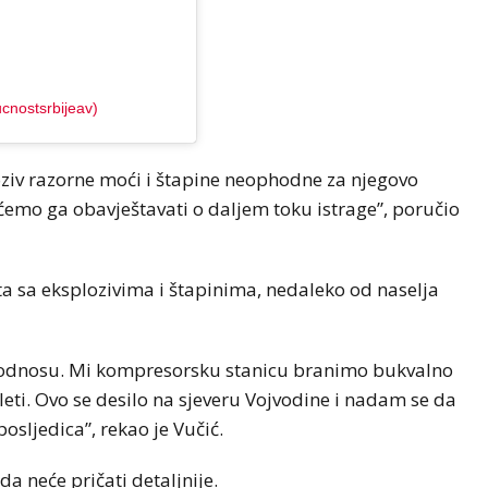
cnostsrbijeav)
oziv razorne moći i štapine neophodne za njegovo
emo ga obavještavati o daljem toku istrage”, poručio
a sa eksplozivima i štapinima, nedaleko od naselja
 odnosu. Mi kompresorsku stanicu branimo bukvalno
leti. Ovo se desilo na sjeveru Vojvodine i nadam se da
posljedica”, rekao je Vučić.
da neće pričati detaljnije.