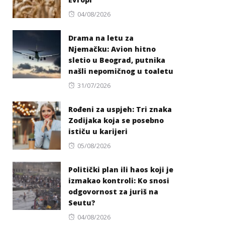
Posted
04/08/2026
on
Drama na letu za
Njemačku: Avion hitno
sletio u Beograd, putnika
našli nepomičnog u toaletu
Posted
31/07/2026
on
Rođeni za uspjeh: Tri znaka
Zodijaka koja se posebno
ističu u karijeri
Posted
05/08/2026
on
Politički plan ili haos koji je
izmakao kontroli: Ko snosi
odgovornost za juriš na
Seutu?
Posted
04/08/2026