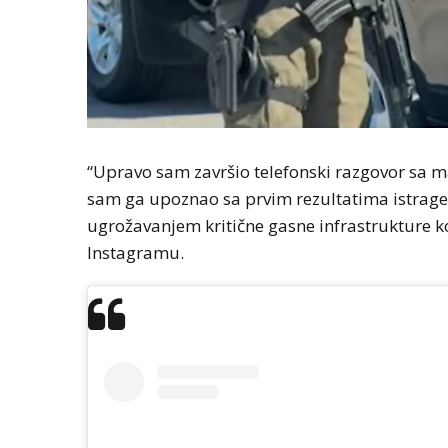
“Upravo sam završio telefonski razgovor sa
sam ga upoznao sa prvim rezultatima istrage n
ugrožavanjem kritične gasne infrastrukture ko
Instagramu.