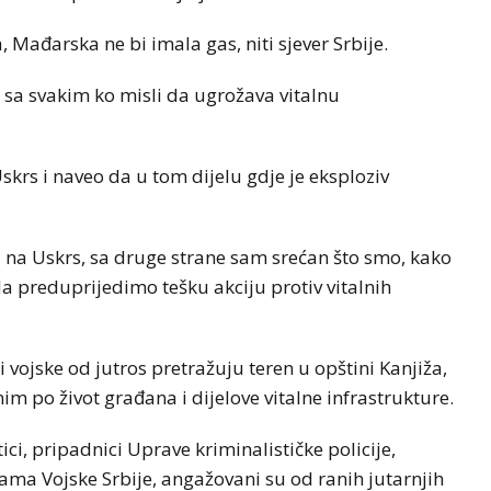
 Mađarska ne bi imala gas, niti sjever Srbije.
 sa svakim ko misli da ugrožava vitalnu
skrs i naveo da u tom dijelu gdje je eksploziv
li na Uskrs, sa druge strane sam srećan što smo, kako
 da preduprijedimo tešku akciju protiv vitalnih
 i vojske od jutros pretražuju teren u opštini Kanjiža,
 po život građana i dijelove vitalne infrastrukture.
i, pripadnici Uprave kriminalističke policije,
ama Vojske Srbije, angažovani su od ranih jutarnjih