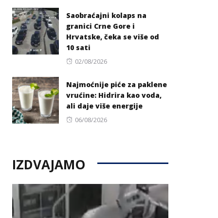
on
Saobraćajni kolaps na
granici Crne Gore i
Hrvatske, čeka se više od
10 sati
Posted
02/08/2026
on
Najmoćnije piće za paklene
vrućine: Hidrira kao voda,
ali daje više energije
Posted
06/08/2026
on
IZDVAJAMO