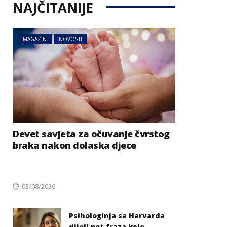
NAJČITANIJE
MAGAZIN
NOVOSTI
Devet savjeta za očuvanje čvrstog
braka nakon dolaska djece
Posted
03/08/2026
on
Psihologinja sa Harvarda
dijeli pet fraza koje