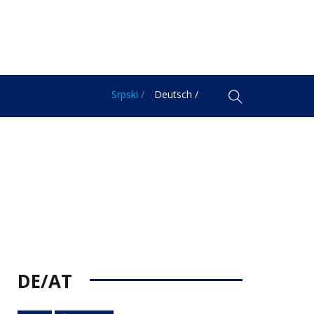
Srpski /
Deutsch /
DE/AT