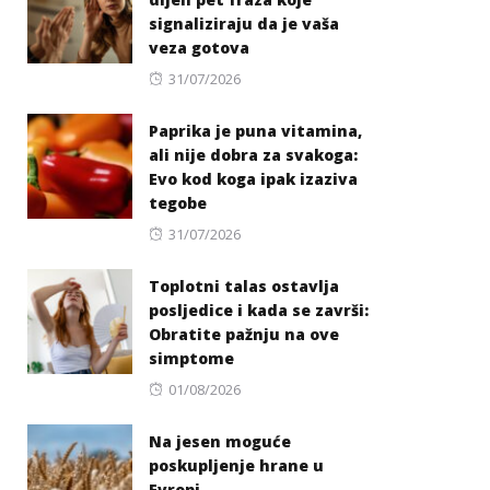
signaliziraju da je vaša
veza gotova
Posted
31/07/2026
on
Paprika je puna vitamina,
ali nije dobra za svakoga:
Evo kod koga ipak izaziva
tegobe
Posted
31/07/2026
on
Toplotni talas ostavlja
posljedice i kada se završi:
Obratite pažnju na ove
simptome
Posted
01/08/2026
on
Na jesen moguće
poskupljenje hrane u
Evropi