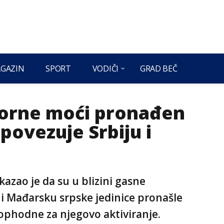
GAZIN
SPORT
VODIČI
GRAD BEČ
azorne moći pronađen
povezuje Srbiju i
kazao je da su u blizini gasne
 i Mađarsku srpske jedinice pronašle
eophodne za njegovo aktiviranje.