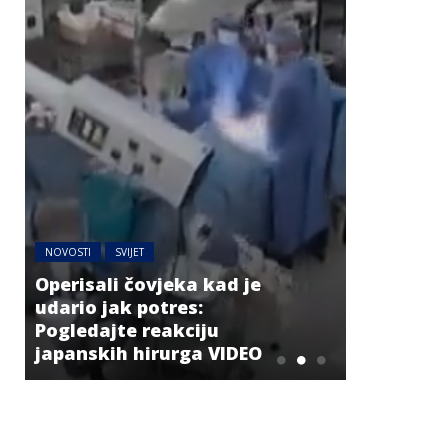
NOVOSTI
SVIJET
NOVOSTI
RE
Operisali čovjeka kad je
Vikend ko
udario jak potres:
granicama
Pogledajte reakciju
zadržavan
japanskih hirurga VIDEO
BiH?