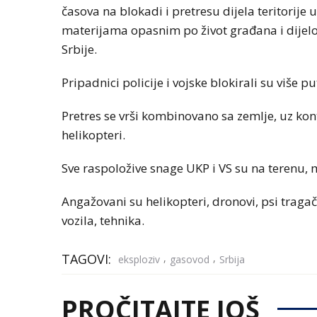
časova na blokadi i pretresu dijela teritorije
materijama opasnim po život građana i dijelov
Srbije.
Pripadnici policije i vojske blokirali su više p
Pretres se vrši kombinovano sa zemlje, uz kon
helikopteri.
Sve raspoložive snage UKP i VS su na terenu,
Angažovani su helikopteri, dronovi, psi tragač
vozila, tehnika.
TAGOVI:
,
,
eksploziv
gasovod
Srbija
PROČITAJTE JOŠ